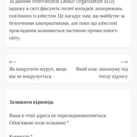
За даними International Labour Organization (ILO),
щороку в світі фіксують тисячі випадків захворювань,
пов’язаних із азбестом. Це нагадує нам, що майбутнє за
безпечними альтернативами, але поки що азбестові
прокладання залишаються частиною промислового
світу.
Навігація
⟵
⟶
записів
Як викрутити шуруп, якщо
Який клас лінолеуму під
він не викручується
теплу підлогу
Залишити відповідь
Ваша e-mail адреса не оприлюднюватиметься.
Обов’язкові поля позначені
*
Коментар
*