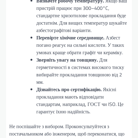
Визначте робочу температуру.
Якщо ваш
пристрій працює при 300–400°C,
стандартне хризотилове прокладання буде
достатнім. Для вищих температур шукайте
азбестографітові варіанти.
Перевірте хімічне середовище.
Азбест
погано реагує на сильні кислоти. У таких
умовах краще обрати графіт чи кераміку.
Зверніть увагу на товщину.
Для
герметичності в системах високого тиску
вибирайте прокладання товщиною від 2
мм.
Дізнайтесь про сертифікацію.
Якісні
прокладання мають відповідати
стандартам, наприклад, ГОСТ чи ISO. Це
гарантує їхню надійність.
Не поспішайте з вибором. Проконсультуйтеся з
постачальником або інженером, щоб переконатися, що