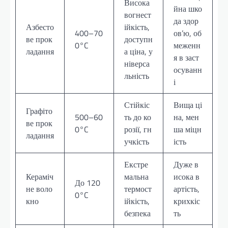
Висока
йна шко
вогнест
да здор
Азбесто
ійкість,
400–70
ов’ю, об
ве прок
доступн
0°C
меженн
ладання
а ціна, у
я в заст
ніверса
осуванн
льність
і
Стійкіс
Вища ці
Графіто
500–60
ть до ко
на, мен
ве прок
0°C
розії, гн
ша міцн
ладання
учкість
ість
Екстре
Дуже в
Кераміч
мальна
исока в
До 120
не воло
термост
артість,
0°C
кно
ійкість,
крихкіс
безпека
ть