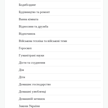
Бодибілдинг
Будівництво та ремонт
Ванна кімната
Відносини та дружба
Відпочинок
Військова техніка та військові теми
Гороскоп
Гуманітрані науки
Дієти та схуднення
Дім
Діти
Домашнє господарство
Домашні улюбленці
Домашній затишок
Закони України