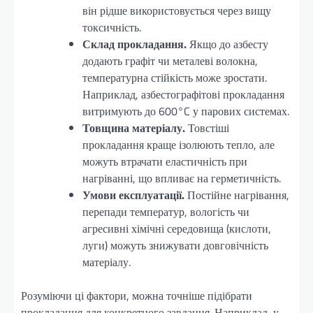
він рідше використовується через вищу
токсичність.
Склад прокладання.
Якщо до азбесту
додають графіт чи металеві волокна,
температурна стійкість може зростати.
Наприклад, азбестографітові прокладання
витримують до 600°C у парових системах.
Товщина матеріалу.
Товстіші
прокладання краще ізолюють тепло, але
можуть втрачати еластичність при
нагріванні, що впливає на герметичність.
Умови експлуатації.
Постійне нагрівання,
перепади температур, вологість чи
агресивні хімічні середовища (кислоти,
луги) можуть знижувати довговічність
матеріалу.
Розуміючи ці фактори, можна точніше підібрати
прокладання для конкретного завдання. Наприклад, у