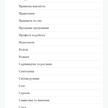
Приватна власність
Привітання
Прикмети та сни
Програми тренування
Професії та робота
Психологія
Релігія
Розваги
Садівництво та рослини
Сантехніка
Своїми руками
Секс
Серіали
Символіка та значення
Сім’я