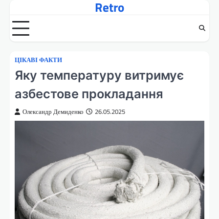
Retro
Перейти
до
вмісту
ЦІКАВІ ФАКТИ
Яку температуру витримує
азбестове прокладання
Олександр Демиденко
26.05.2025