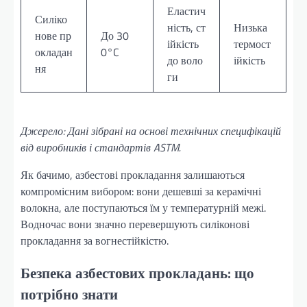
Еластич
Силіко
ність, ст
Низька
нове пр
До 30
ійкість
термост
окладан
0°C
до воло
ійкість
ня
ги
Джерело: Дані зібрані на основі технічних специфікацій
від виробників і стандартів ASTM.
Як бачимо, азбестові прокладання залишаються
компромісним вибором: вони дешевші за керамічні
волокна, але поступаються їм у температурній межі.
Водночас вони значно перевершують силіконові
прокладання за вогнестійкістю.
Безпека азбестових прокладань: що
потрібно знати