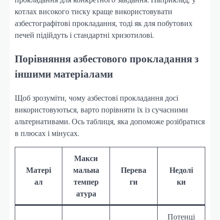
котлах високого тиску краще використовувати
азбестографітові прокладання, тоді як для побутових
печей підійдуть і стандартні хризотилові.
Порівняння азбестового прокладання з
іншими матеріалами
Щоб зрозуміти, чому азбестові прокладання досі
використовуються, варто порівняти їх із сучасними
альтернативами. Ось таблиця, яка допоможе розібратися
в плюсах і мінусах.
Макси
Матері
мальна
Перева
Недолі
ал
темпер
ги
ки
атура
Потенці