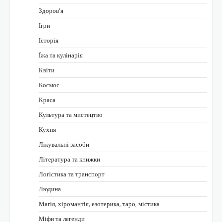
Здоров'я
Ігри
Історія
Їжа та кулінарія
Квіти
Космос
Краса
Культура та мистецтво
Кухня
Лікувальні засоби
Література та книжки
Логістика та транспорт
Людина
Магія, хіромантія, езотерика, таро, містика
Міфи та легенди