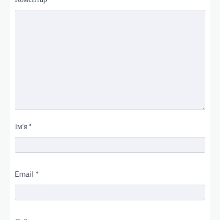
Ім'я
*
Email
*