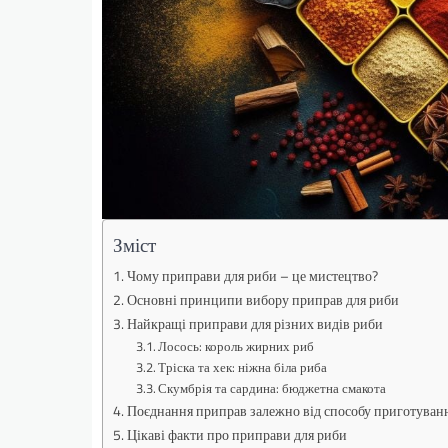
Зміст
Чому приправи для риби – це мистецтво?
Основні принципи вибору приправ для риби
Найкращі приправи для різних видів риби
Лосось: король жирних риб
Тріска та хек: ніжна біла риба
Скумбрія та сардина: бюджетна смакота
Поєднання приправ залежно від способу приготуван
Цікаві факти про приправи для риби