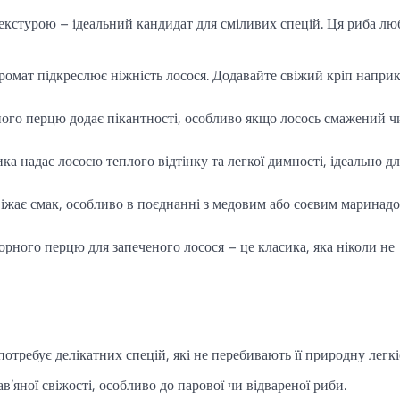
екстурою – ідеальний кандидат для сміливих спецій. Ця риба лю
ромат підкреслює ніжність лосося. Додавайте свіжий кріп наприк
ого перцю додає пікантності, особливо якщо лосось смажений ч
а надає лососю теплого відтінку та легкої димності, ідеально дл
жає смак, особливо в поєднанні з медовим або соєвим маринадо
рного перцю для запеченого лосося – це класика, яка ніколи не
 потребує делікатних спецій, які не перебивають її природну легкі
’яної свіжості, особливо до парової чи відвареної риби.