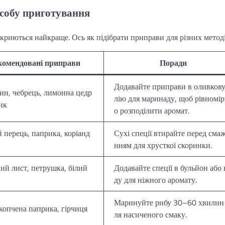
особу приготування
зкриються найкраще. Ось як підібрати приправи для різних методі
комендовані приправи
Поради
Додавайте приправи в оливкову
ин, чебрець, лимонна цедр
лію для маринаду, щоб рівномі
ик
о розподілити аромат.
 перець, паприка, коріанд
Сухі спеції втирайте перед сма
нням для хрусткої скоринки.
ий лист, петрушка, білий
Додавайте спеції в бульйон або 
ду для ніжного аромату.
Маринуйте рибу 30–60 хвилин
копчена паприка, гірчиця
ля насиченого смаку.