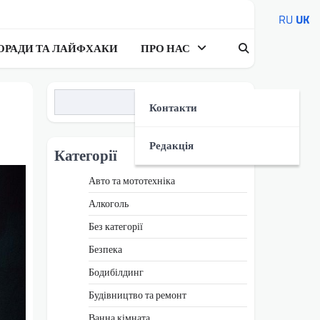
RU
UK
ОРАДИ ТА ЛАЙФХАКИ
ПРО НАС
Пошук
Контакти
Редакція
Категорії
Авто та мототехніка
Алкоголь
Без категорії
Безпека
Бодибілдинг
Будівництво та ремонт
Ванна кімната