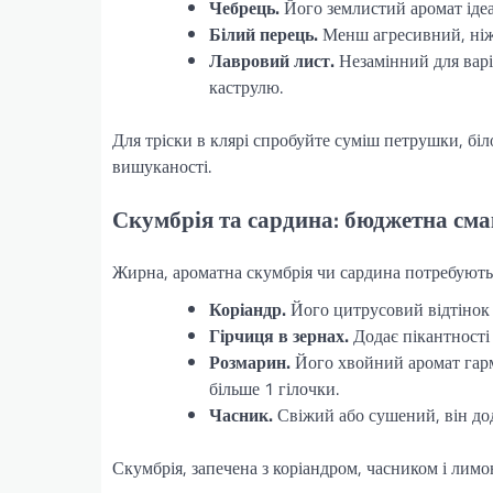
Чебрець.
Його землистий аромат ідеа
Білий перець.
Менш агресивний, ніж 
Лавровий лист.
Незамінний для варі
каструлю.
Для тріски в клярі спробуйте суміш петрушки, біл
вишуканості.
Скумбрія та сардина: бюджетна см
Жирна, ароматна скумбрія чи сардина потребують 
Коріандр.
Його цитрусовий відтінок 
Гірчиця в зернах.
Додає пікантності 
Розмарин.
Його хвойний аромат гарм
більше 1 гілочки.
Часник.
Свіжий або сушений, він дод
Скумбрія, запечена з коріандром, часником і лим