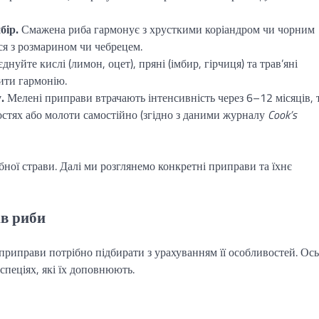
бір.
Смажена риба гармонує з хрусткими коріандром чи чорним
ся з розмарином чи чебрецем.
днуйте кислі (лимон, оцет), пряні (імбир, гірчиця) та трав’яні
рити гармонію.
.
Мелені приправи втрачають інтенсивність через 6–12 місяців, 
остях або молоти самостійно (згідно з даними журналу
Cook’s
ної страви. Далі ми розглянемо конкретні приправи та їхнє
ів риби
 приправи потрібно підбирати з урахуванням її особливостей. Ось
спеціях, які їх доповнюють.