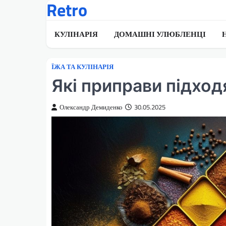
Retro
Перейти
до
вмісту
КУЛІНАРІЯ
ДОМАШНІ УЛЮБЛЕНЦІ
ЇЖА ТА КУЛІНАРІЯ
Які приправи підход
Олександр Демиденко
30.05.2025