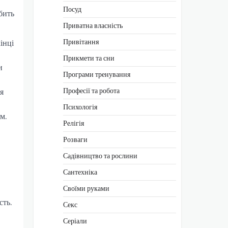
Посуд
бить
Приватна власність
Привітання
інці
Прикмети та сни
и
Програми тренування
Професії та робота
я
Психологія
м.
Релігія
Розваги
Садівництво та рослини
Сантехніка
Своїми руками
сть.
Секс
Серіали