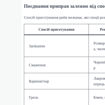
Поєднання приправ залежно від сп
Спосіб приготування риби визначає, які спеції ро
Спосіб приготування
Ре
Розмар
Запікання
а, часн
Чорний
Смаження
р
Лавров
Варіння/пар
перець
Гриль
Кмин, 