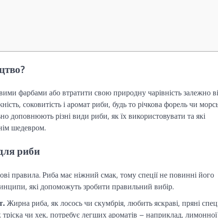
цтво?
овими фарбами або втратити свою природну чарівність залежно в
ість, соковитість і аромат риби, будь то річкова форель чи морс
льно доповнюють різні види риби, як їх використовувати та які
нім шедевром.
для риби
зові правила. Риба має ніжний смак, тому спеції не повинні його
ринципи, які допоможуть зробити правильний вибір.
т.
Жирна риба, як лосось чи скумбрія, любить яскраві, пряні спеці
к тріска чи хек, потребує легших ароматів – наприклад, лимонної