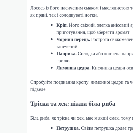
Лосось із його насиченим смаком і маслянистою т
як пряні, так і солодкуваті нотки.
Кріп.
Його свіжий, злегка анісовий а
приготування, щоб зберегти аромат.
Чорний перець.
Гострота свіжомелен
запечений.
Паприка.
Солодка або копчена паприк
грилю.
Лимонна цедра.
Кислинка цедри осві
Спробуйте поєднання кропу, лимонної цедри та чо
підведе.
Тріска та хек: ніжна біла риба
Біла риба, як тріска чи хек, має м’який смак, тому
Петрушка.
Свіжа петрушка додає трав