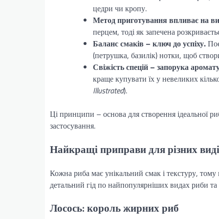
цедри чи кропу.
Метод приготування впливає на ви
перцем, тоді як запечена розкриваєть
Баланс смаків – ключ до успіху.
Поє
(петрушка, базилік) нотки, щоб ство
Свіжість спецій – запорука аромату
краще купувати їх у невеликих кільк
Illustrated
).
Ці принципи – основа для створення ідеальної риб
застосування.
Найкращі приправи для різних вид
Кожна риба має унікальний смак і текстуру, тому
детальний гід по найпопулярніших видах риби та 
Лосось: король жирних риб