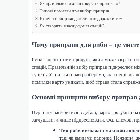
Як правильно використовувати приправи?
Типові помилки при виборі приправ
Етнічні приправи для риби: подорож світом
Як створити власну суміш спецій?
Чому приправи для риби – це мисте
Риба – делікатний продукт, який може заграти н
спецій. Правильний вибір приправ підкреслює ніжн
тунець. У цій статті ми розберемо, які спеції ідеа
помилки варто уникати, щоб страва стала справж
Основні принципи вибору приправ 
Перш ніж зануритися в деталі, варто зрозуміти ба
заглушати, а лише підкреслювати. Ось ключові п
Тип риби визначає смаковий акцен
такі як кмин чи паприка. Нежирна, я