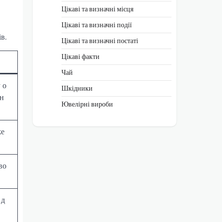
Цікаві та визначні місця
Цікаві та визначні події
в.
Цікаві та визначні постаті
Цікаві факти
Чай
 о
Шкідники
рн
Ювелірні вироби
же
во
 д