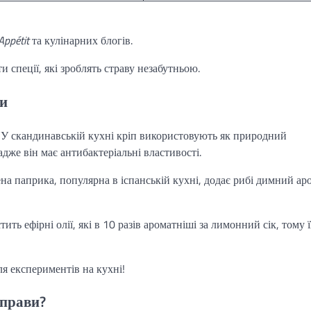
Appétit
та кулінарних блогів.
 спеції, які зроблять страву незабутньою.
би
У скандинавській кухні кріп використовують як природний
адже він має антибактеріальні властивості.
а паприка, популярна в іспанській кухні, додає рибі димний ар
ить ефірні олії, які в 10 разів ароматніші за лимонний сік, тому ї
я експериментів на кухні!
иправи?