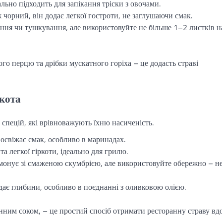
льно підходить для запікання тріски з овочами.
чорний, він додає легкої гостроти, не заглушаючи смак.
ння чи тушкування, але використовуйте не більше 1–2 листків н
ого перцю та дрібки мускатного горіха – це додасть страві
акота
спецій, які врівноважують їхню насиченість.
освіжає смак, особливо в маринадах.
та легкої гіркоти, ідеально для грилю.
онує зі смаженою скумбрією, але використовуйте обережно – н
ає глибини, особливо в поєднанні з оливковою олією.
онним соком, – це простий спосіб отримати ресторанну страву вд