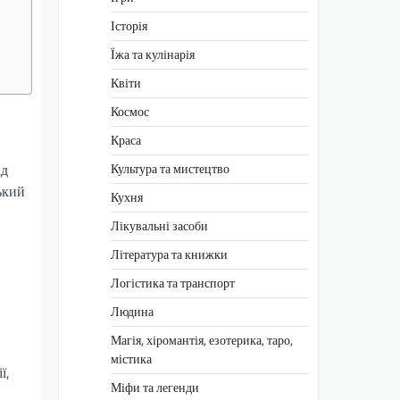
Історія
Їжа та кулінарія
Квіти
Космос
Краса
Культура та мистецтво
ід
ький
Кухня
Лікувальні засоби
Література та книжки
Логістика та транспорт
Людина
Магія, хіромантія, езотерика, таро,
містика
ї,
Міфи та легенди