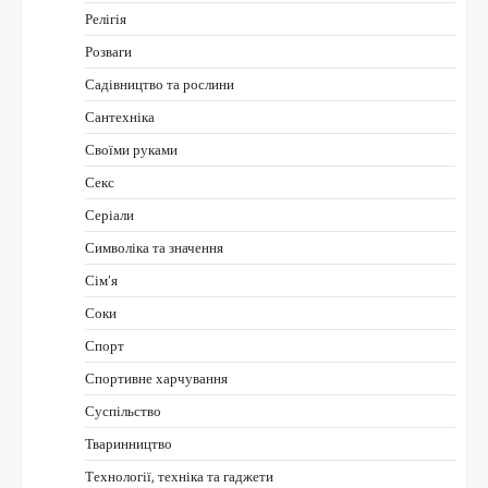
Релігія
Розваги
Садівництво та рослини
Сантехніка
Своїми руками
Секс
Серіали
Символіка та значення
Сім’я
Соки
Спорт
Спортивне харчування
Суспільство
Тваринництво
Технології, техніка та гаджети