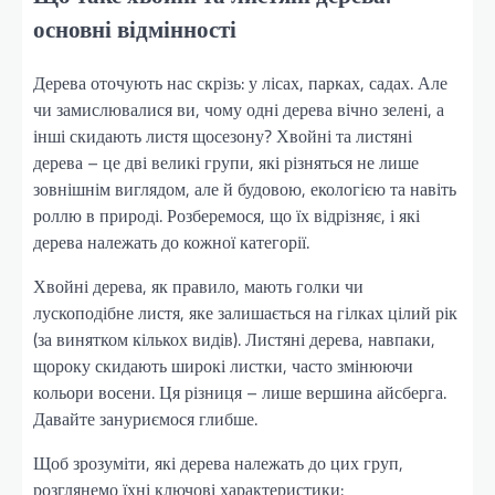
основні відмінності
Дерева оточують нас скрізь: у лісах, парках, садах. Але
чи замислювалися ви, чому одні дерева вічно зелені, а
інші скидають листя щосезону? Хвойні та листяні
дерева – це дві великі групи, які різняться не лише
зовнішнім виглядом, але й будовою, екологією та навіть
роллю в природі. Розберемося, що їх відрізняє, і які
дерева належать до кожної категорії.
Хвойні дерева, як правило, мають голки чи
лускоподібне листя, яке залишається на гілках цілий рік
(за винятком кількох видів). Листяні дерева, навпаки,
щороку скидають широкі листки, часто змінюючи
кольори восени. Ця різниця – лише вершина айсберга.
Давайте зануриємося глибше.
Щоб зрозуміти, які дерева належать до цих груп,
розглянемо їхні ключові характеристики: