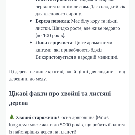
червоним осіннім листям. Дає солодкий сік
для кленового сиропу.
Береза повисла
: Має білу кору та ніжні
листки. Швидко росте, але живе недовго
(до 100 років).
Липа серцелиста
: Цвіте ароматними
квітами, які приваблюють бджіл.
Використовується в народній медицині.
Ці дерева не лише красиві, але й цінні для людини – від
деревини до меду.
Цікаві факти про хвойні та листяні
дерева
Хвойні старожили
: Сосна довговічна (Pinus
longaeva) може жити до 5000 років, що робить її одним
із найстаріших дерев на планеті!