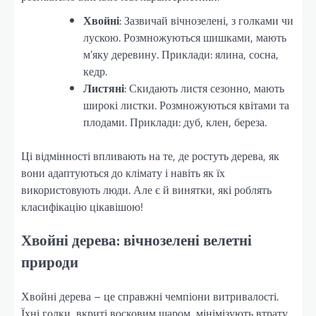
Хвойні
: Зазвичай вічнозелені, з голками чи
лускою. Розмножуються шишками, мають
м’яку деревину. Приклади: ялина, сосна,
кедр.
Листяні
: Скидають листя сезонно, мають
широкі листки. Розмножуються квітами та
плодами. Приклади: дуб, клен, береза.
Ці відмінності впливають на те, де ростуть дерева, як
вони адаптуються до клімату і навіть як їх
використовують люди. Але є й винятки, які роблять
класифікацію цікавішою!
Хвойні дерева: вічнозелені велетні
природи
Хвойні дерева – це справжні чемпіони витривалості.
Їхні голки, вкриті восковим шаром, мінімізують втрату