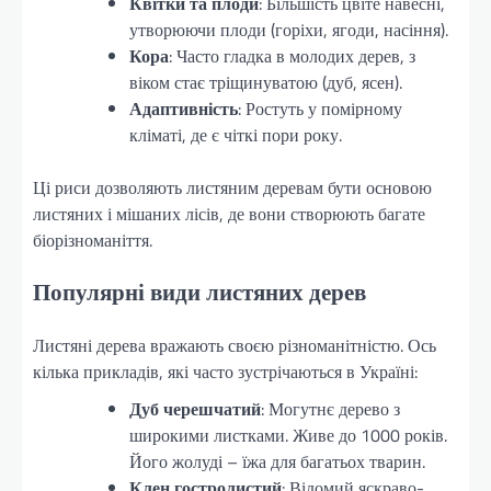
Квітки та плоди
: Більшість цвіте навесні,
утворюючи плоди (горіхи, ягоди, насіння).
Кора
: Часто гладка в молодих дерев, з
віком стає тріщинуватою (дуб, ясен).
Адаптивність
: Ростуть у помірному
кліматі, де є чіткі пори року.
Ці риси дозволяють листяним деревам бути основою
листяних і мішаних лісів, де вони створюють багате
біорізноманіття.
Популярні види листяних дерев
Листяні дерева вражають своєю різноманітністю. Ось
кілька прикладів, які часто зустрічаються в Україні:
Дуб черешчатий
: Могутнє дерево з
широкими листками. Живе до 1000 років.
Його жолуді – їжа для багатьох тварин.
Клен гостролистий
: Відомий яскраво-