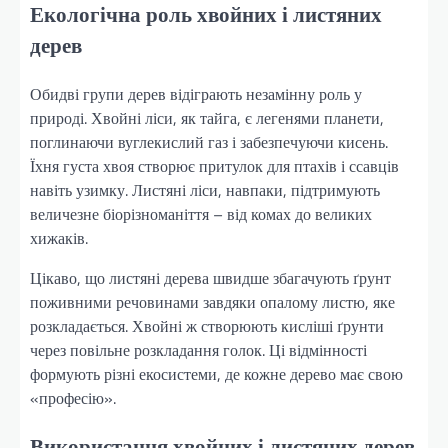
Екологічна роль хвойних і листяних
дерев
Обидві групи дерев відіграють незамінну роль у
природі. Хвойні ліси, як тайга, є легенями планети,
поглинаючи вуглекислий газ і забезпечуючи кисень.
Їхня густа хвоя створює притулок для птахів і ссавців
навіть узимку. Листяні ліси, навпаки, підтримують
величезне біорізноманіття – від комах до великих
хижаків.
Цікаво, що листяні дерева швидше збагачують ґрунт
поживними речовинами завдяки опалому листю, яке
розкладається. Хвойні ж створюють кисліші ґрунти
через повільне розкладання голок. Ці відмінності
формують різні екосистеми, де кожне дерево має свою
«професію».
Використання хвойних і листяних дерев