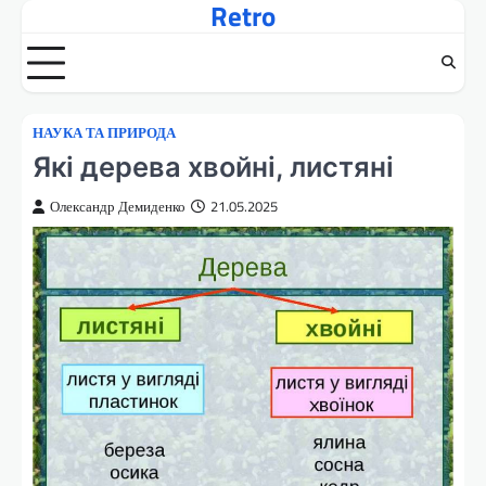
Retro
Перейти
до
вмісту
НАУКА ТА ПРИРОДА
Які дерева хвойні, листяні
Олександр Демиденко
21.05.2025