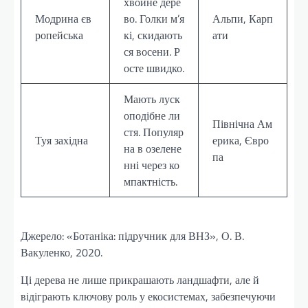
хвойне дере
Модрина єв
во. Голки м’я
Альпи, Карп
ропейська
кі, скидають
ати
ся восени. Р
осте швидко.
Мають луск
оподібне ли
Північна Ам
стя. Популяр
Туя західна
ерика, Євро
на в озелене
па
нні через ко
мпактність.
Джерело: «Ботаніка: підручник для ВНЗ», О. В.
Вакуленко, 2020.
Ці дерева не лише прикрашають ландшафти, але й
відіграють ключову роль у екосистемах, забезпечуючи