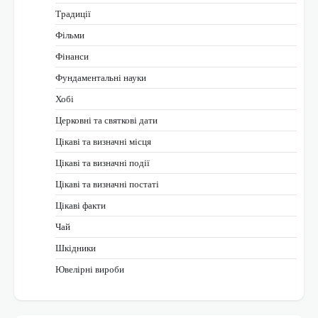
Традиції
Фільми
Фінанси
Фундаментальні науки
Хобі
Церковні та святкові дати
Цікаві та визначні місця
Цікаві та визначні події
Цікаві та визначні постаті
Цікаві факти
Чай
Шкідники
Ювелірні вироби