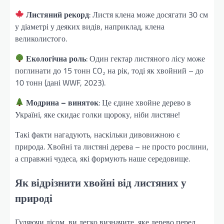
Листяний рекорд
: Листя клена може досягати 30 см
у діаметрі у деяких видів, наприклад, клена
великолистого.
Екологічна роль
: Один гектар листяного лісу може
поглинати до 15 тонн CO₂ на рік, тоді як хвойний – до
10 тонн (дані WWF, 2023).
Модрина – виняток
: Це єдине хвойне дерево в
Україні, яке скидає голки щороку, ніби листяне!
Такі факти нагадують, наскільки дивовижною є
природа. Хвойні та листяні дерева – не просто рослини,
а справжні чудеса, які формують наше середовище.
Як відрізнити хвойні від листяних у
природі
Гуляючи лісом, ви легко визначите, яке дерево перед