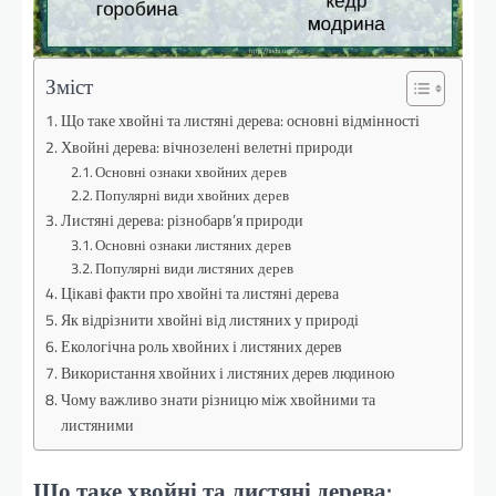
Зміст
Що таке хвойні та листяні дерева: основні відмінності
Хвойні дерева: вічнозелені велетні природи
Основні ознаки хвойних дерев
Популярні види хвойних дерев
Листяні дерева: різнобарв’я природи
Основні ознаки листяних дерев
Популярні види листяних дерев
Цікаві факти про хвойні та листяні дерева
Як відрізнити хвойні від листяних у природі
Екологічна роль хвойних і листяних дерев
Використання хвойних і листяних дерев людиною
Чому важливо знати різницю між хвойними та
листяними
Що таке хвойні та листяні дерева: