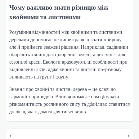
Чому важливо знати різницю між
хвойними та листяними
Розуміння відмінностей між хвойними та листяними
деревами допомагає не лише краще пізнати природу,
але й приймати зважені рішення. Наприклад, садівники
обирають хвойні для цілорічної зелені, а листяні – для
сезонної краси. Екологи враховують ці особливості при
відновленні лісів, адже хвойні та листяні по-різному
впливають на ґрунт і фауну.
Знання про хвойні та листяні дерева – це ключ до
гармонії з природою. Воно допомагає нам цінувати
різноманітність рослинного світу та дбайливо ставитися
до лісів, які є домом для тисяч видів.
Навігація
⟵
⟶