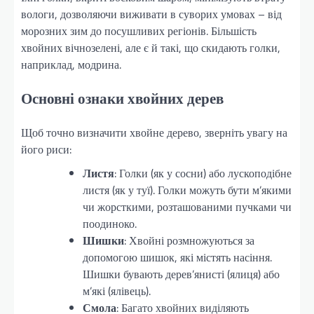
вологи, дозволяючи виживати в суворих умовах – від
морозних зим до посушливих регіонів. Більшість
хвойних вічнозелені, але є й такі, що скидають голки,
наприклад, модрина.
Основні ознаки хвойних дерев
Щоб точно визначити хвойне дерево, зверніть увагу на
його риси:
Листя
: Голки (як у сосни) або лускоподібне
листя (як у туї). Голки можуть бути м’якими
чи жорсткими, розташованими пучками чи
поодиноко.
Шишки
: Хвойні розмножуються за
допомогою шишок, які містять насіння.
Шишки бувають дерев’янисті (ялиця) або
м’які (ялівець).
Смола
: Багато хвойних виділяють