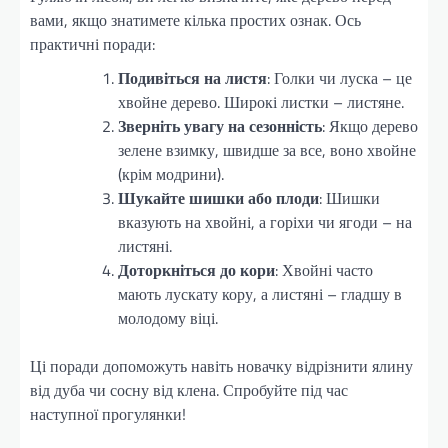
вами, якщо знатимете кілька простих ознак. Ось
практичні поради:
Подивіться на листя
: Голки чи луска – це
хвойне дерево. Широкі листки – листяне.
Зверніть увагу на сезонність
: Якщо дерево
зелене взимку, швидше за все, воно хвойне
(крім модрини).
Шукайте шишки або плоди
: Шишки
вказують на хвойні, а горіхи чи ягоди – на
листяні.
Доторкніться до кори
: Хвойні часто
мають лускату кору, а листяні – гладшу в
молодому віці.
Ці поради допоможуть навіть новачку відрізнити ялину
від дуба чи сосну від клена. Спробуйте під час
наступної прогулянки!