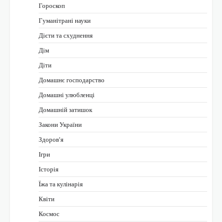
Гороскоп
Гуманітрані науки
Дієти та схуднення
Дім
Діти
Домашнє господарство
Домашні улюбленці
Домашній затишок
Закони України
Здоров'я
Ігри
Історія
Їжа та кулінарія
Квіти
Космос