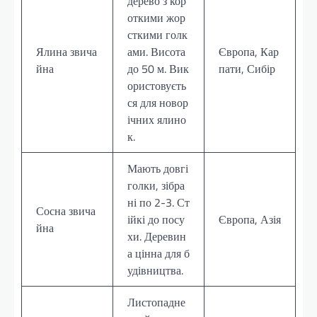
дерево з кор
откими жор
сткими голк
Ялина звича
ами. Висота
Європа, Кар
йна
до 50 м. Вик
пати, Сибір
ористовуєть
ся для новор
ічних ялино
к.
Мають довгі
голки, зібра
ні по 2-3. Ст
Сосна звича
ійкі до посу
Європа, Азія
йна
хи. Деревин
а цінна для б
удівництва.
Листопадне