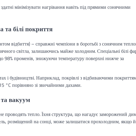
 здатні мінімізувати нагрівання навіть під прямими сонячними
а та білі покриття
єнтом відбиття) – справжні чемпіони в боротьбі з сонячним тепло
нячного світла, залишаючись майже холодним. Спеціальні білі фа
ь до 98% променів, знижуючи температуру поверхні нижче за
тах і будівництві. Наприклад, покрівлі з відбиваючими покриття
15 °C порівняно зі звичайними дахами.
і та вакуум
е не проводять тепло. Їхня структура, що нагадує заморожений дим
ель, розміщений на сонці, може залишатися прохолодним, якщо й