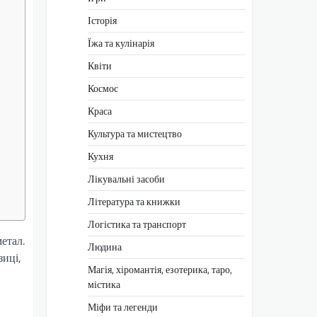
Історія
Їжа та кулінарія
Квіти
Космос
Краса
Культура та мистецтво
Кухня
Лікувальні засоби
Література та книжки
Логістика та транспорт
етал.
Людина
зиці,
Магія, хіромантія, езотерика, таро,
містика
Міфи та легенди