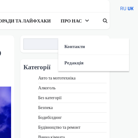
RU
UK
ОРАДИ ТА ЛАЙФХАКИ
ПРО НАС
Пошук
Контакти
о
Редакція
Категорії
Авто та мототехніка
Алкоголь
Без категорії
Безпека
Бодибілдинг
Будівництво та ремонт
Ванна кімната