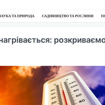
НАУКА ТА ПРИРОДА
САДІВНИЦТВО ТА РОСЛИНИ
П
е нагрівається: розкриваєм