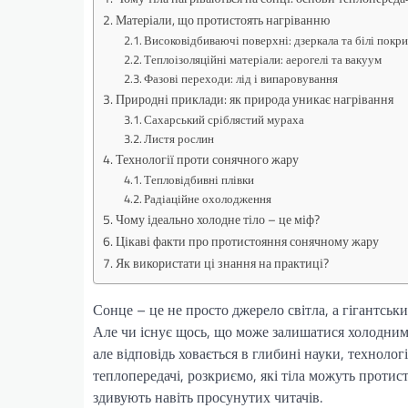
Матеріали, що протистоять нагріванню
Високовідбиваючі поверхні: дзеркала та білі покр
Теплоізоляційні матеріали: аерогелі та вакуум
Фазові переходи: лід і випаровування
Природні приклади: як природа уникає нагрівання
Сахарський сріблястий мураха
Листя рослин
Технології проти сонячного жару
Тепловідбивні плівки
Радіаційне охолодження
Чому ідеально холодне тіло – це міф?
Цікаві факти про протистояння сонячному жару
Як використати ці знання на практиці?
Сонце – це не просто джерело світла, а гігантсь
Але чи існує щось, що може залишатися холодним 
але відповідь ховається в глибині науки, технолог
теплопередачі, розкриємо, які тіла можуть проти
здивують навіть просунутих читачів.