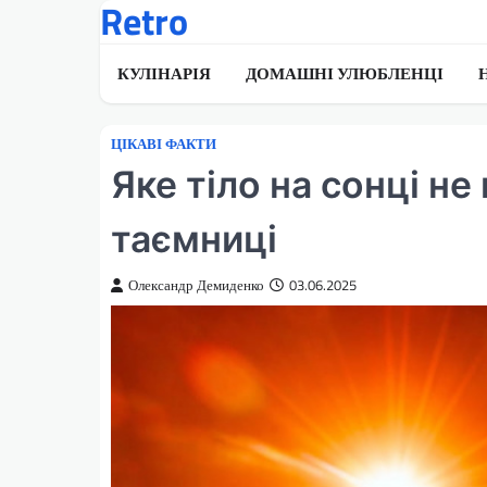
Retro
Перейти
до
вмісту
КУЛІНАРІЯ
ДОМАШНІ УЛЮБЛЕНЦІ
ЦІКАВІ ФАКТИ
Яке тіло на сонці н
таємниці
Олександр Демиденко
03.06.2025