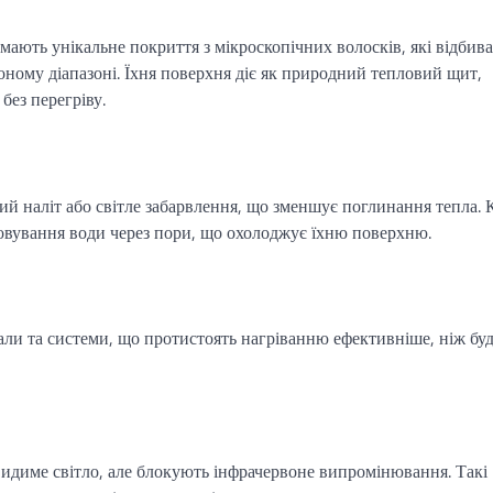
мають унікальне покриття з мікроскопічних волосків, які відбив
оному діапазоні. Їхня поверхня діє як природний тепловий щит,
без перегріву.
вий наліт або світле забарвлення, що зменшує поглинання тепла. 
овування води через пори, що охолоджує їхню поверхню.
али та системи, що протистоять нагріванню ефективніше, ніж бу
идиме світло, але блокують інфрачервоне випромінювання. Такі