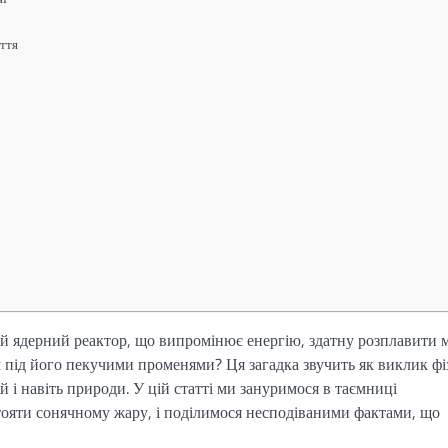
иття
кий ядерний реактор, що випромінює енергію, здатну розплавити м
під його пекучими променями? Ця загадка звучить як виклик фі
ій і навіть природи. У цій статті ми зануримося в таємниці
стояти сонячному жару, і поділимося несподіваними фактами, що