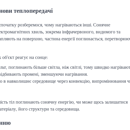
снови теплопередачі
 спочатку розберемося, чому нагріваються інші. Сонячне
ектромагнітних хвиль, зокрема інфрачервоного, видимого та
рапляють на поверхню, частина енергії поглинається, перетворюю
 об’єкт реагує на сонце:
льт, поглинають більше світла, ніж світлі, тому швидко нагрівают
 відбивають промені, зменшуючи нагрівання.
ло в навколишнє середовище через конвекцію, випромінювання ч
ість тіл поглинають сонячну енергію, чи може щось залишатися
атеріалу, його структури та середовища.
анню