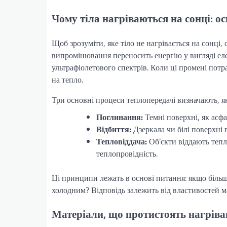
Чому тіла нагріваються на сонці: о
Щоб зрозуміти, яке тіло не нагрівається на сонці,
випромінювання переносить енергію у вигляді ел
ультрафіолетового спектрів. Коли ці промені пот
на тепло.
Три основні процеси теплопередачі визначають, як
Поглинання:
Темні поверхні, як асфа
Відбиття:
Дзеркала чи білі поверхні
Тепловіддача:
Об’єкти віддають теп
теплопровідність.
Ці принципи лежать в основі питання: якщо більш
холодним? Відповідь залежить від властивостей м
Матеріали, що протистоять нагрів