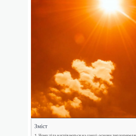
Зміст
Чому тіла нагріваються на сонці: основи теплопереда