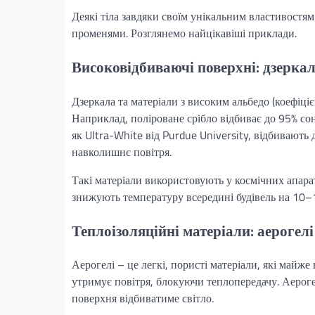
Деякі тіла завдяки своїм унікальним властивостям
променями. Розглянемо найцікавіші приклади.
Високовідбиваючі поверхні: дзеркал
Дзеркала та матеріали з високим альбедо (коефіці
Наприклад, поліроване срібло відбиває до 95% со
як Ultra-White від Purdue University, відбивают
навколишнє повітря.
Такі матеріали використовують у космічних апара
знижують температуру всередині будівель на 10–
Теплоізоляційні матеріали: аерогел
Аерогелі – це легкі, пористі матеріали, які майж
утримує повітря, блокуючи теплопередачу. Аерог
поверхня відбиватиме світло.