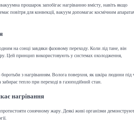
 вакуумна прошарок запобігає нагріванню вмісту, навіть якщо
 немає повітря для конвекції, вакуум допомагає космічним апарата
я
дним на сонці завдяки фазовому переходу. Коли лід тане, він
уру. Цей принцип використовують у системах охолодження,
боротьби з нагріванням. Волога поверхня, як шкіра людини під 
 забирає тепло при переході в газоподібний стан.
икає нагрівання
протистояти сонячному жару. Деякі живі організми демонструю
ії.