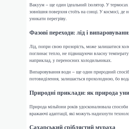
Вакуум – ще один ідеальний ізолятор. У термосах
зовнішня поверхня стоїть на сонці. У космосі, де
уникати перегріву.
Фазові переходи: лід і випаровуванн
Лід, попри свою прозорість, може залишатися холо
поглинає тепло, не підвищуючи власну температ
наприклад, у переносних холодильниках.
Випаровування води – ще один природний спосіб 
потовиділення, залишається прохолодною, бо вода
Природні приклади: як природа ун
Природа мільйони років удосконалювала способи 
вражаючі адаптації, які можуть надихнути технолог
Сахарський сріблястий мураха