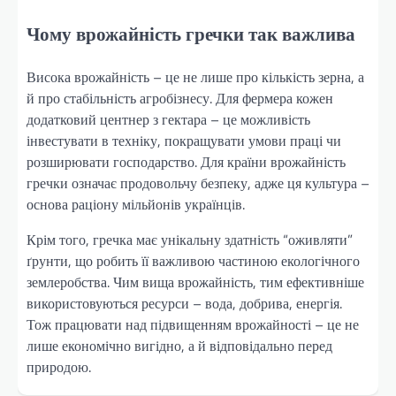
Чому врожайність гречки так важлива
Висока врожайність – це не лише про кількість зерна, а
й про стабільність агробізнесу. Для фермера кожен
додатковий центнер з гектара – це можливість
інвестувати в техніку, покращувати умови праці чи
розширювати господарство. Для країни врожайність
гречки означає продовольчу безпеку, адже ця культура –
основа раціону мільйонів українців.
Крім того, гречка має унікальну здатність “оживляти”
ґрунти, що робить її важливою частиною екологічного
землеробства. Чим вища врожайність, тим ефективніше
використовуються ресурси – вода, добрива, енергія.
Тож працювати над підвищенням врожайності – це не
лише економічно вигідно, а й відповідально перед
природою.