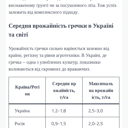
виснаженому ґрунті чи за посушливого літа. Тож успіх
залежить від комплексного підходу.
Середня врожайність гречки в Україні
та світі
Урожайність гречки сильно варіюється залежно від
країни, регіону та рівня агротехніки. В Україні, де
гречка – одна з улюблених культур, показники
коливаються від скромних до вражаючих.
Середня вр
Максималь
Країна/Регі
ожайність,
на врожайн
он
т/га
ість, т/га
Україна
1,2-1,8
2,5-3,0
Росія
0,9-1,5
2,0-2,5