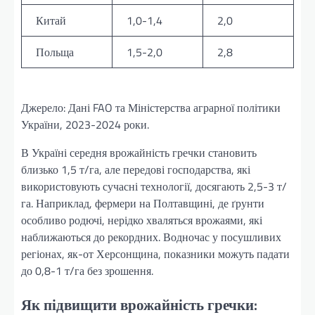
Китай
1,0-1,4
2,0
Польща
1,5-2,0
2,8
Джерело: Дані FAO та Міністерства аграрної політики
України, 2023-2024 роки.
В Україні середня врожайність гречки становить
близько 1,5 т/га, але передові господарства, які
використовують сучасні технології, досягають 2,5-3 т/
га. Наприклад, фермери на Полтавщині, де ґрунти
особливо родючі, нерідко хваляться врожаями, які
наближаються до рекордних. Водночас у посушливих
регіонах, як-от Херсонщина, показники можуть падати
до 0,8-1 т/га без зрошення.
Як підвищити врожайність гречки: