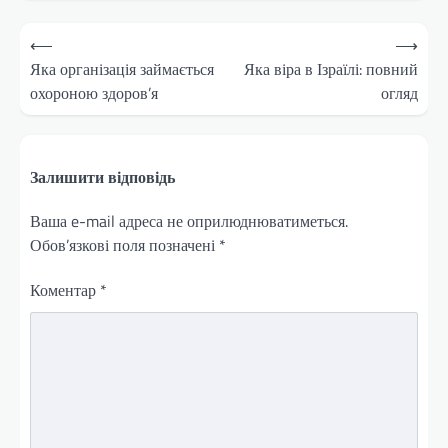
Навігація
⟵
⟶
записів
Яка організація займається
Яка віра в Ізраїлі: повний
охороною здоров’я
огляд
Залишити відповідь
Ваша e-mail адреса не оприлюднюватиметься.
Обов’язкові поля позначені
*
Коментар
*