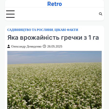
Retro
Перейти
до
вмісту
САДІВНИЦТВО ТА РОСЛИНИ
,
ЦІКАВІ ФАКТИ
Яка врожайність гречки з 1 га
Олександр Демиденко
26.05.2025