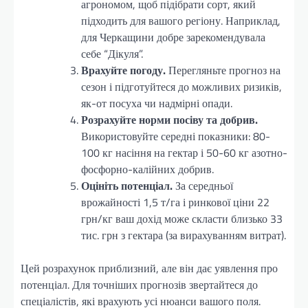
агрономом, щоб підібрати сорт, який
підходить для вашого регіону. Наприклад,
для Черкащини добре зарекомендувала
себе “Дікуля”.
Врахуйте погоду.
Перегляньте прогноз на
сезон і підготуйтеся до можливих ризиків,
як-от посуха чи надмірні опади.
Розрахуйте норми посіву та добрив.
Використовуйте середні показники: 80-
100 кг насіння на гектар і 50-60 кг азотно-
фосфорно-калійних добрив.
Оцініть потенціал.
За середньої
врожайності 1,5 т/га і ринкової ціни 22
грн/кг ваш дохід може скласти близько 33
тис. грн з гектара (за вирахуванням витрат).
Цей розрахунок приблизний, але він дає уявлення про
потенціал. Для точніших прогнозів звертайтеся до
спеціалістів, які врахують усі нюанси вашого поля.