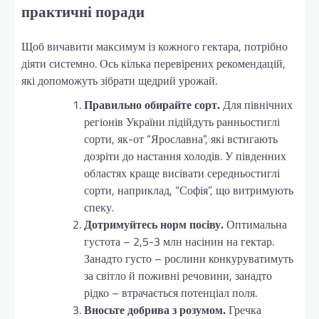
практичні поради
Щоб вичавити максимум із кожного гектара, потрібно
діяти системно. Ось кілька перевірених рекомендацій,
які допоможуть зібрати щедрий урожай.
Правильно обирайте сорт.
Для північних
регіонів України підійдуть ранньостиглі
сорти, як-от “Ярославна”, які встигають
дозріти до настання холодів. У південних
областях краще висівати середньостиглі
сорти, наприклад, “Софія”, що витримують
спеку.
Дотримуйтесь норм посіву.
Оптимальна
густота – 2,5-3 млн насінин на гектар.
Занадто густо – рослини конкуруватимуть
за світло й поживні речовини, занадто
рідко – втрачається потенціал поля.
Вносьте добрива з розумом.
Гречка