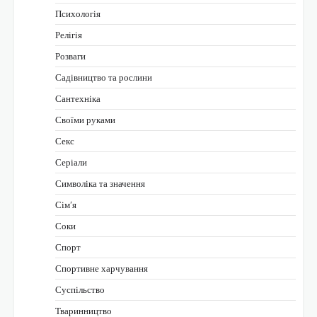
Психологія
Релігія
Розваги
Садівництво та рослини
Сантехніка
Своїми руками
Секс
Серіали
Символіка та значення
Сім’я
Соки
Спорт
Спортивне харчування
Суспільство
Тваринництво