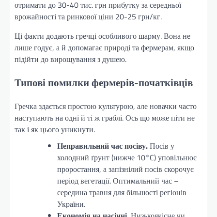
отримати до 30-40 тис. грн прибутку за середньої
врожайності та ринкової ціни 20-25 грн/кг.
Ці факти додають гречці особливого шарму. Вона не
лише годує, а й допомагає природі та фермерам, якщо
підійти до вирощування з душею.
Типові помилки фермерів-початківців
Гречка здається простою культурою, але новачки часто
наступають на одні й ті ж граблі. Ось що може піти не
так і як цього уникнути.
Неправильний час посіву.
Посів у
холодний ґрунт (нижче 10°C) уповільнює
проростання, а запізнілий посів скорочує
період вегетації. Оптимальний час –
середина травня для більшості регіонів
України.
Економія на насінні.
Низькоякісне чи