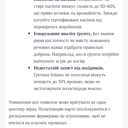
старе насіння знижує схожість до 50-60%,
що прямо впливає на врожайність. Завжди
купуйте сертифіковане насіння від
перевірених виробників.
Ігнорування аналізу ґрунту.
Без знання
рівня кислотності чи вмісту поживних
речовин важко підібрати правильні
добрива. Наприклад, кислі ґрунти потрібно
вапнувати за рік до посіву.
Недостатній захист від шкідників.
Гречана блішка чи попелиця можуть
знищити до 30% врожаю, якщо не
застосовувати інсектициди вчасно.
Уникнення цих помилок може врятувати не один
центнер зерна. Початківцям варто поспілкуватися з
досвідченими фермерами чи агрономами, щоб не
вчитися на власних промахах.