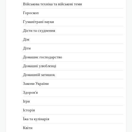
Військова техніка та військові теми
Гороскоп
Гуманітрані науки
Дієти та схуднення
Дім
Діти
Домашнє господарство
Домашні улюбленці
Домашній затишок
Закони України
Здоров'я
Ігри
Історія
Їжа та кулінарія
Квіти