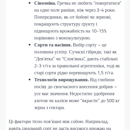
Сівозміна.
Гречка не любить “повертатися”
на одне поле раніше, ніж через 3-4 роки.
Попередники, як-от бобові чи зернові,
покращують структуру ґрунту і
підвищують врожайність на 10-15%
порівняно з монокультурою.
Сорти та насіння.
Вибір сорту – це
половина успіху. Сучасні гібриди, такі як
“Дев’ятка” чи “Слов’янка”, дають стабільні
2-3 т/га за правильної агротехніки, тоді як
старі сорти рідко перевищують 1,5 т/га.
Технологія вирощування.
Від глибини
посіву до своєчасного внесення добрив –
усе має значення. Недостатнє удобрення
азотом чи калієм може “вкрасти” до 500 кг
зерна з гектара.
Ці фактори тісно пов’язані між собою. Наприклад,
навіть ідеальний сорт не дасть високого врожаю на