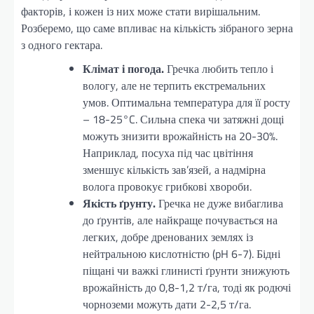
факторів, і кожен із них може стати вирішальним.
Розберемо, що саме впливає на кількість зібраного зерна
з одного гектара.
Клімат і погода.
Гречка любить тепло і
вологу, але не терпить екстремальних
умов. Оптимальна температура для її росту
– 18-25°C. Сильна спека чи затяжні дощі
можуть знизити врожайність на 20-30%.
Наприклад, посуха під час цвітіння
зменшує кількість зав’язей, а надмірна
волога провокує грибкові хвороби.
Якість ґрунту.
Гречка не дуже вибаглива
до ґрунтів, але найкраще почувається на
легких, добре дренованих землях із
нейтральною кислотністю (pH 6-7). Бідні
піщані чи важкі глинисті ґрунти знижують
врожайність до 0,8-1,2 т/га, тоді як родючі
чорноземи можуть дати 2-2,5 т/га.