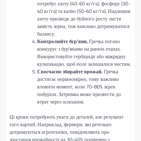
потребує азоту (40-60 кг/га), фосфору (30-
40 кг/га) та калію (50-60 кг/га). Надлишок
азоту призведе до буйного росту листя
замість зерна, тож важливо дотримуватися
балансу.
Контролюйте бур’яни.
Гречка погано
конкурує з бур’янами на ранніх етапах.
Використовуйте гербіциди або міжрядну
культивацію, щоб поле залишалося чистим.
Своєчасно збирайте врожай.
Гречка
достигає нерівномірно, тому важливо
вловити момент, коли 70-80% зерен
побуріли. Затримка може призвести до
втрат через осипання.
Ці кроки потребують уваги до деталей, але результат
того вартий. Наприклад, фермери, які ретельно
дотримуються агротехніки, повідомляють про
зростання врожайності на 30-40% порівняно з