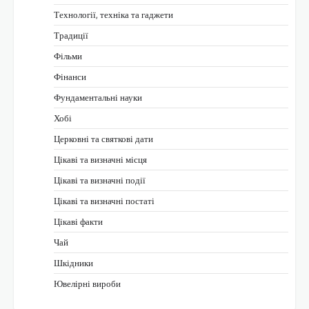
Технології, техніка та гаджети
Традиції
Фільми
Фінанси
Фундаментальні науки
Хобі
Церковні та святкові дати
Цікаві та визначні місця
Цікаві та визначні події
Цікаві та визначні постаті
Цікаві факти
Чай
Шкідники
Ювелірні вироби