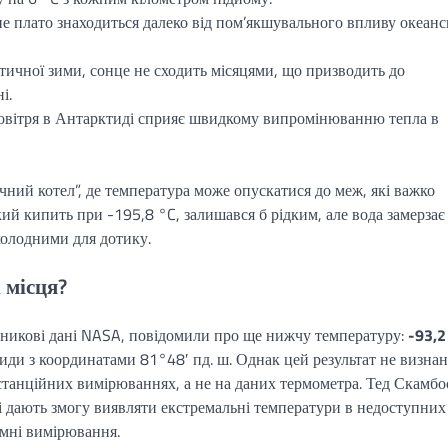
 плато знаходиться далеко від пом’якшувального впливу океанс
ктичної зими, сонце не сходить місяцями, що призводить до
і.
овітря в Антарктиді сприяє швидкому випромінюванню тепла в
ний котел”, де температура може опускатися до меж, які важко
кий кипить при -195,8 °C, залишався б рідким, але вода замерзає
холодними для дотику.
 місця?
утникові дані NASA, повідомили про ще нижчу температуру:
-93,2
иди з координатами 81°48′ пд. ш. Однак цей результат не визна
истанційних вимірюваннях, а не на даних термометра. Тед Скамбо
ні дають змогу виявляти екстремальні температури в недоступних
емні вимірювання.