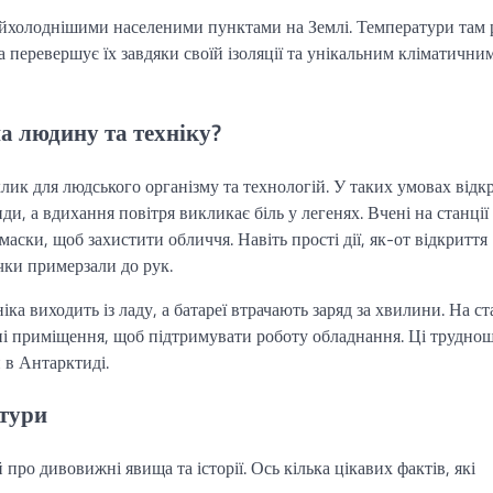
найхолоднішими населеними пунктами на Землі. Температури там 
 перевершує їх завдяки своїй ізоляції та унікальним кліматични
а людину та техніку?
лик для людського організму та технологій. У таких умовах відк
и, а вдихання повітря викликає біль у легенях. Вчені на станції
аски, щоб захистити обличчя. Навіть прості дії, як-от відкриття
чки примерзали до рук.
іка виходить із ладу, а батареї втрачають заряд за хвилини. На ст
ані приміщення, щоб підтримувати роботу обладнання. Ці труднощ
 в Антарктиді.
атури
про дивовижні явища та історії. Ось кілька цікавих фактів, які