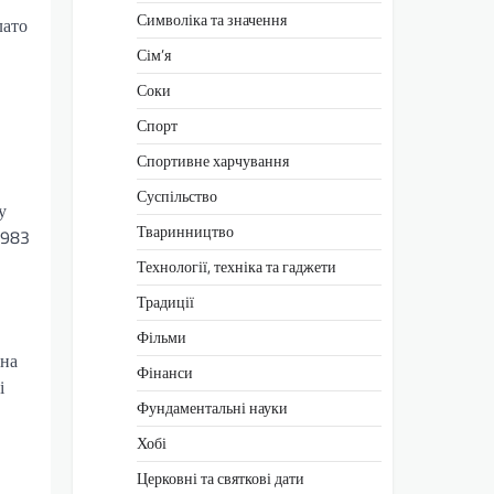
Символіка та значення
лато
Сім’я
Соки
Спорт
Спортивне харчування
Суспільство
у
Тваринництво
1983
Технології, техніка та гаджети
Традиції
Фільми
 на
Фінанси
і
Фундаментальні науки
Хобі
Церковні та святкові дати