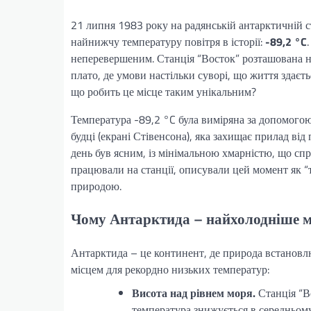
21 липня 1983 року на радянській антарктичній ст
найнижчу температуру повітря в історії:
-89,2 °C
неперевершеним. Станція “Восток” розташована на
плато, де умови настільки суворі, що життя здаєт
що робить це місце таким унікальним?
Температура -89,2 °C була виміряна за допомогою
будці (екрані Стівенсона), яка захищає прилад ві
день був ясним, із мінімальною хмарністю, що сп
працювали на станції, описували цей момент як “
природою.
Чому Антарктида – найхолодніше мі
Антарктида – це континент, де природа встановлю
місцем для рекордно низьких температур:
Висота над рівнем моря.
Станція “Во
температура знижується в середньому