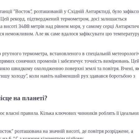
анції “Восток”, розташованій у Східній Антарктиді, було зафікс
. Цей рекорд, підтверджений термометром, досі залишається
 висоті 3488 метрів над рівнем моря, у самому серці Антаркти
ься неможливим. Але як саме вдалося зафіксувати цю температуру
 ртутного термометра, встановленого в спеціальній метеорологі
д прямих сонячних променів і забезпечує точність вимірювань. Це
рияло швидкому охолодженню поверхні землі та повітря. Вчені, як
тишу холоду”, коли навіть найменший рух здавався боротьбою з
сце на планеті?
є власні правила. Кілька ключових чинників роблять її ідеальн
сток” розташована на значній висоті, де повітря розріджене, а
 на 6 °C з кожним кілометром підйому.