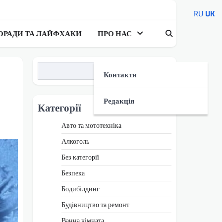
RU
UK
ОРАДИ ТА ЛАЙФХАКИ
ПРО НАС
Пошук
Контакти
Редакція
Категорії
Авто та мототехніка
Алкоголь
Без категорії
Безпека
Бодибілдинг
Будівництво та ремонт
Ванна кімната