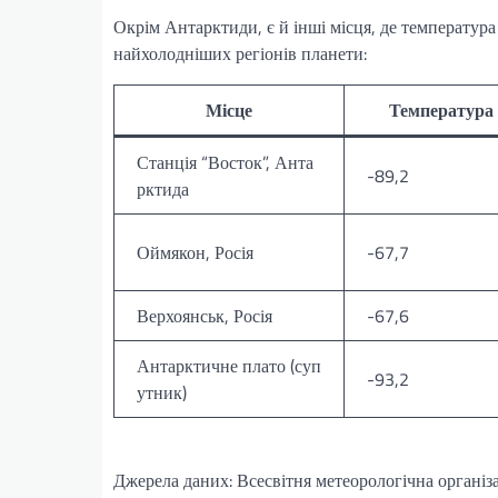
Окрім Антарктиди, є й інші місця, де температура
найхолодніших регіонів планети:
Місце
Температура 
Станція “Восток”, Анта
-89,2
рктида
Оймякон, Росія
-67,7
Верхоянськ, Росія
-67,6
Антарктичне плато (суп
-93,2
утник)
Джерела даних: Всесвітня метеорологічна організ