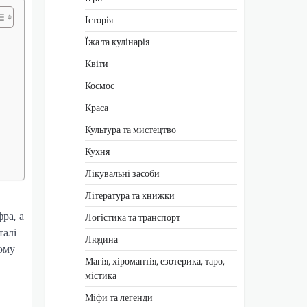
Історія
Їжа та кулінарія
Квіти
Космос
Краса
Культура та мистецтво
Кухня
Лікувальні засоби
Література та книжки
ра, а
Логістика та транспорт
талі
Людина
чому
Магія, хіромантія, езотерика, таро,
містика
Міфи та легенди