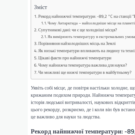
Зміст
Рекорд найнижчої температури: -89,2 °C на станції “
Чому Антарктида – найхолодніше місце на планет
Супутникові дані: чи є ще холодніші місця?
Як вимірюють температуру в екстремальних умов
Порівняння найхолодніших місць на Землі
Як низькі температури впливають на людину та техні
Цікаві факти про найнижчі температури
Чому найнижча температура важлива для науки?
Чи можливі ще нижчі температури в майбутньому?
Уявіть собі місце, де повітря настільки холодне, 
крижаним подихом природи. Найнижча температура 
історія людської витривалості, наукових відкритті
цього рекорду, розкриємо, де і коли він був вста
це важливо для науки та людства.
Рекорд найнижчої температури: -89,