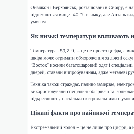
Оймякон і Верхоянськ, розташовані в Сибіру, є 
піднімаються вище -40 °C взимку, але Антарктида
умовам.
Як низькі температури впливають н
Температура -89,2 °C – це не просто цифра, а вик
шкіра може отримати обмороження за лічені секунд
“Восток” носили багатошаровий одяг і спеціальні м
дверей, ставали випробуванням, адже металеві ру
Техніка також страждає: паливо замерзає, електрон
використовували спеціальні обігрівачі та ізольов
підкреслюють, наскільки екстремальними є умови
Цікаві факти про найнижчі темпер
Екстремальний холод – це не лише про цифри, а й 