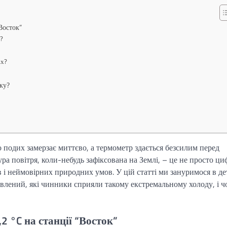
Восток”
і?
ах?
ку?
що подих замерзає миттєво, а термометр здається безсилим перед
повітря, коли-небудь зафіксована на Землі, – це не просто циф
в і неймовірних природних умов. У цій статті ми зануримося в де
новлений, які чинники сприяли такому екстремальному холоду, і 
2 °C на станції “Восток”