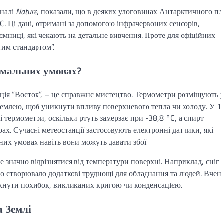
рналі
Nature
, показали, що в деяких улоговинах Антарктичного п
C. Ці дані, отримані за допомогою інфрачервоних сенсорів,
мниці, які чекають на детальне вивчення. Проте для офіційних
им стандартом”.
емальних умовах?
ція “Восток”, – це справжнє мистецтво. Термометри розміщують 
 землею, щоб уникнути впливу поверхневого тепла чи холоду. У 
і термометри, оскільки ртуть замерзає при -38,8 °C, а спирт
х. Сучасні метеостанції застосовують електронні датчики, які
ьних умовах навіть вони можуть давати збої.
 значно відрізнятися від температури поверхні. Наприклад, сніг
що створювало додаткові труднощі для обладнання та людей. Вчен
икнути похибок, викликаних кригою чи конденсацією.
а Землі