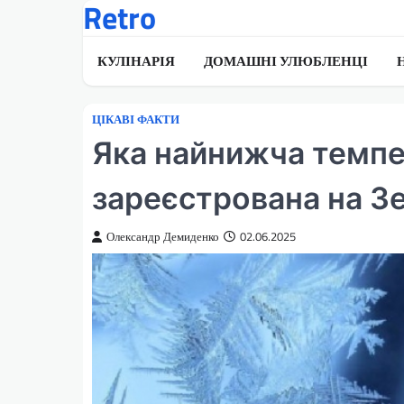
Retro
Перейти
до
вмісту
КУЛІНАРІЯ
ДОМАШНІ УЛЮБЛЕНЦІ
ЦІКАВІ ФАКТИ
Яка найнижча темпе
зареєстрована на З
Олександр Демиденко
02.06.2025