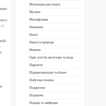
Мотивація для спорту
овано
Музика
Мультфільми
чного
, і
Навчання
Напої
чній
Наука та природа
й
Новини
і
Одяг, взуття, аксесуари та мода
Паразити
Підприємництво та бізнес
Побутова техніка
им
Подарунки
Подорожі
Поради та лайфхаки