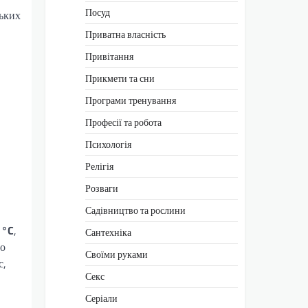
Посуд
ьких
Приватна власність
Привітання
Прикмети та сни
Програми тренування
Професії та робота
Психологія
Релігія
Розваги
Садівництво та рослини
 °C
,
Сантехніка
но
Своїми руками
с,
Секс
Серіали