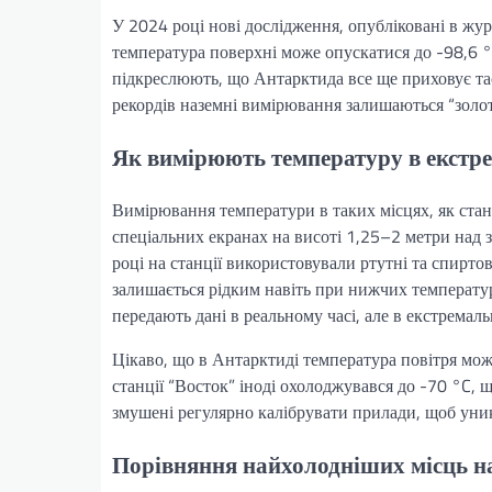
У 2024 році нові дослідження, опубліковані в жу
температура поверхні може опускатися до -98,6 °
підкреслюють, що Антарктида все ще приховує тає
рекордів наземні вимірювання залишаються “золот
Як вимірюють температуру в екстр
Вимірювання температури в таких місцях, як стан
спеціальних екранах на висоті 1,25–2 метри над
році на станції використовували ртутні та спиртов
залишається рідким навіть при нижчих температура
передають дані в реальному часі, але в екстремал
Цікаво, що в Антарктиді температура повітря може
станції “Восток” іноді охолоджувався до -70 °C, 
змушені регулярно калібрувати прилади, щоб ун
Порівняння найхолодніших місць н