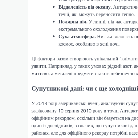
Віддаленість від океану.
Антарктичне
течій, які можуть переносити тепло.
Полярна ніч.
У липні, під час антар
екстремального охолодження поверхн
Суха атмосфера.
Низька вологість п
космос, особливо в ясні ночі.
Ці фактори разом створюють унікальний “кліматич
уявити. Наприклад, у таких умовах рідкий азот, я
миттєво, а металеві предмети стають небезпечно 
Супутникові дані: чи є ще холодніші
У 2013 році американські вчені, аналізуючи суп
зафіксовану 10 серпня 2010 року в точці Антаркт
офіційним рекордом, оскільки він базується на д
один із дослідників, зазначив, що супутникові да
районах, але для офіційного рекорду потрібні наз