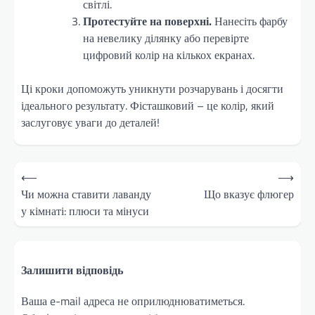
світлі.
Протестуйте на поверхні.
Нанесіть фарбу
на невелику ділянку або перевірте
цифровий колір на кількох екранах.
Ці кроки допоможуть уникнути розчарувань і досягти
ідеального результату. Фісташковий – це колір, який
заслуговує уваги до деталей!
Навігація
⟵
⟶
записів
Чи можна ставити лаванду
Що вказує флюгер
у кімнаті: плюси та мінуси
Залишити відповідь
Ваша e-mail адреса не оприлюднюватиметься.