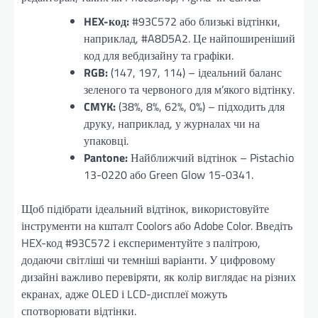
HEX-код:
#93C572 або близькі відтінки,
наприклад, #A8D5A2. Це найпоширеніший
код для вебдизайну та графіки.
RGB:
(147, 197, 114) – ідеальний баланс
зеленого та червоного для м’якого відтінку.
CMYK:
(38%, 8%, 62%, 0%) – підходить для
друку, наприклад, у журналах чи на
упаковці.
Pantone:
Найближчий відтінок – Pistachio
13-0220 або Green Glow 15-0341.
Щоб підібрати ідеальний відтінок, використовуйте
інструменти на кшталт Coolors або Adobe Color. Введіть
HEX-код #93C572 і експериментуйте з палітрою,
додаючи світліші чи темніші варіанти. У цифровому
дизайні важливо перевіряти, як колір виглядає на різних
екранах, адже OLED і LCD-дисплеї можуть
спотворювати відтінки.