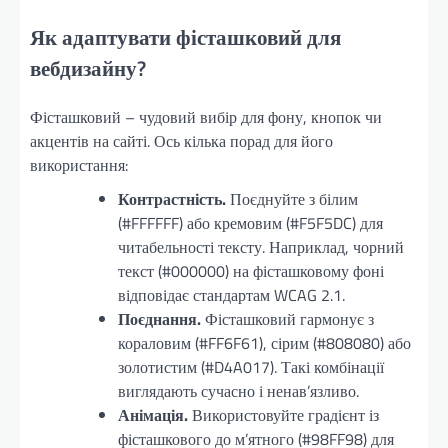
Як адаптувати фісташковий для
вебдизайну?
Фісташковий – чудовий вибір для фону, кнопок чи
акцентів на сайті. Ось кілька порад для його
використання:
Контрастність.
Поєднуйте з білим
(#FFFFFF) або кремовим (#F5F5DC) для
читабельності тексту. Наприклад, чорний
текст (#000000) на фісташковому фоні
відповідає стандартам WCAG 2.1.
Поєднання.
Фісташковий гармонує з
кораловим (#FF6F61), сірим (#808080) або
золотистим (#D4A017). Такі комбінації
виглядають сучасно і ненав’язливо.
Анімація.
Використовуйте градієнт із
фісташкового до м’ятного (#98FF98) для