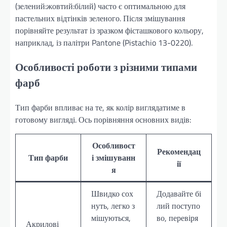
(зелений:жовтий:білий) часто є оптимальною для
пастельних відтінків зеленого. Після змішування
порівняйте результат із зразком фісташкового кольору,
наприклад, із палітри Pantone (Pistachio 13-0220).
Особливості роботи з різними типами
фарб
Тип фарби впливає на те, як колір виглядатиме в
готовому вигляді. Ось порівняння основних видів:
Особливост
Рекомендац
Тип фарби
і змішуванн
ії
я
Швидко сох
Додавайте бі
нуть, легко з
лий поступо
мішуються,
во, перевіря
Акрилові