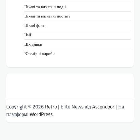
Цікаві та визначні події
Цікаві та визначні постаті
Цікаві факти
Чай
Шкідники
Ювелірні вироби
Copyright © 2026
Retro
| Elite News від
Ascendoor
| На
платформі
WordPress
.