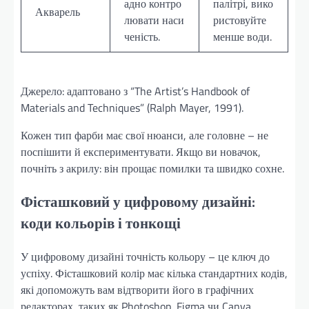
адно контро
палітрі, вико
Акварель
лювати наси
ристовуйте
ченість.
менше води.
Джерело: адаптовано з “The Artist’s Handbook of
Materials and Techniques” (Ralph Mayer, 1991).
Кожен тип фарби має свої нюанси, але головне – не
поспішити й експериментувати. Якщо ви новачок,
почніть з акрилу: він прощає помилки та швидко сохне.
Фісташковий у цифровому дизайні:
коди кольорів і тонкощі
У цифровому дизайні точність кольору – це ключ до
успіху. Фісташковий колір має кілька стандартних кодів,
які допоможуть вам відтворити його в графічних
редакторах, таких як Photoshop, Figma чи Canva.