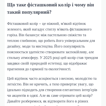
Що таке фісташковий колір і чому він
такий популярний?
Фісташковий колір – це ніжний, м’який відтінок
зеленого, який нагадує стиглу м’якоть фісташкового
горіха. Він балансує між пастельною свіжістю та
теплою глибиною, що робить його універсальним для
дизайну, моди та мистецтва. Його популярність
пояснюється здатністю створювати заспокійливу, але
стильну атмосферу. У 2025 році цей колір став трендом
завдяки своїй природній естетиці, що відображає
прагнення до гармонії та екологічності.
Цей відтінок часто асоціюється з весною, молодістю та
легкістю. Він не кричить, а тихо привертає увагу, що
ідеально підходить для створення елегантних інтер’єрів
чи акцентів в одязі. Але як саме отримати цей колір?
Давайте розберемося, як відтворити його в різних