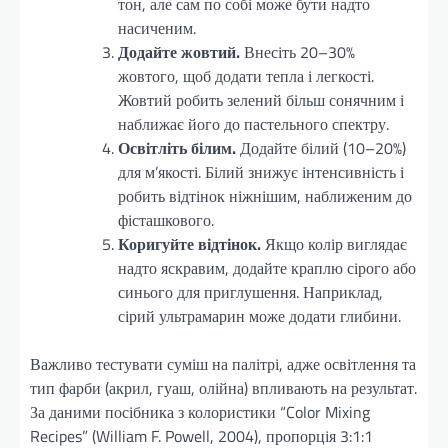
тон, але сам по собі може бути надто
насиченим.
Додайте жовтий.
Внесіть 20–30%
жовтого, щоб додати тепла і легкості.
Жовтий робить зелений більш сонячним і
наближає його до пастельного спектру.
Освітліть білим.
Додайте білий (10–20%)
для м’якості. Білий знижує інтенсивність і
робить відтінок ніжнішим, наближеним до
фісташкового.
Коригуйте відтінок.
Якщо колір виглядає
надто яскравим, додайте краплю сірого або
синього для приглушення. Наприклад,
сірий ультрамарин може додати глибини.
Важливо тестувати суміш на палітрі, адже освітлення та
тип фарби (акрил, гуаш, олійна) впливають на результат.
За даними посібника з колористики “Color Mixing
Recipes” (William F. Powell, 2004), пропорція 3:1:1