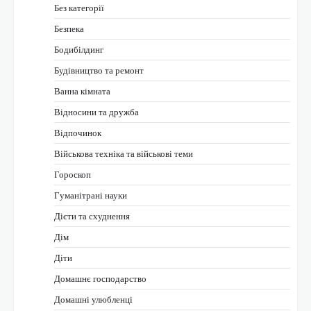
Без категорії
Безпека
Бодибілдинг
Будівництво та ремонт
Ванна кімната
Відносини та дружба
Відпочинок
Військова техніка та військові теми
Гороскоп
Гуманітрані науки
Дієти та схуднення
Дім
Діти
Домашнє господарство
Домашні улюбленці