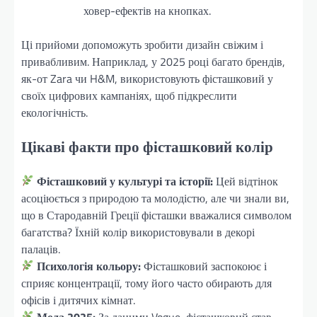
ховер-ефектів на кнопках.
Ці прийоми допоможуть зробити дизайн свіжим і
привабливим. Наприклад, у 2025 році багато брендів,
як-от Zara чи H&M, використовують фісташковий у
своїх цифрових кампаніях, щоб підкреслити
екологічність.
Цікаві факти про фісташковий колір
Фісташковий у культурі та історії:
Цей відтінок
асоціюється з природою та молодістю, але чи знали ви,
що в Стародавній Греції фісташки вважалися символом
багатства? Їхній колір використовували в декорі
палаців.
Психологія кольору:
Фісташковий заспокоює і
сприяє концентрації, тому його часто обирають для
офісів і дитячих кімнат.
Мода 2025:
За даними Vogue, фісташковий став