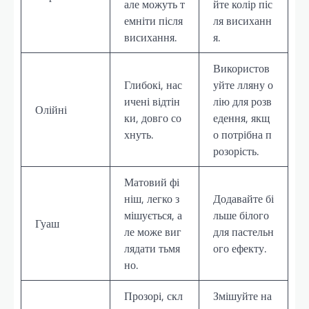
але можуть т
йте колір піс
емніти після
ля висиханн
висихання.
я.
Використов
Глибокі, нас
уйте лляну о
ичені відтін
лію для розв
Олійні
ки, довго со
едення, якщ
хнуть.
о потрібна п
розорість.
Матовий фі
ніш, легко з
Додавайте бі
мішується, а
льше білого
Гуаш
ле може виг
для пастельн
лядати тьмя
ого ефекту.
но.
Прозорі, скл
Змішуйте на