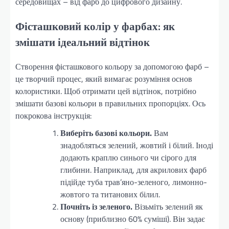
середовищах – від фарб до цифрового дизайну.
Фісташковий колір у фарбах: як
змішати ідеальний відтінок
Створення фісташкового кольору за допомогою фарб –
це творчий процес, який вимагає розуміння основ
колористики. Щоб отримати цей відтінок, потрібно
змішати базові кольори в правильних пропорціях. Ось
покрокова інструкція:
Виберіть базові кольори.
Вам
знадобляться зелений, жовтий і білий. Іноді
додають краплю синього чи сірого для
глибини. Наприклад, для акрилових фарб
підійде туба трав’яно-зеленого, лимонно-
жовтого та титанових білил.
Почніть із зеленого.
Візьміть зелений як
основу (приблизно 60% суміші). Він задає