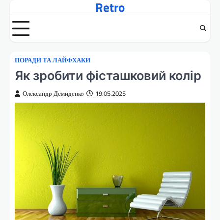
Retro
Перейти
до
вмісту
ПОРАДИ ТА ЛАЙФХАКИ
Як зробити фісташковий колір
Олександр Демиденко
19.05.2025