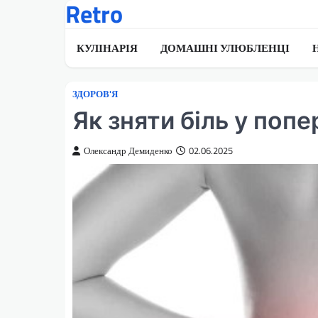
Retro
Перейти
до
вмісту
КУЛІНАРІЯ
ДОМАШНІ УЛЮБЛЕНЦІ
ЗДОРОВ'Я
Як зняти біль у по
Олександр Демиденко
02.06.2025