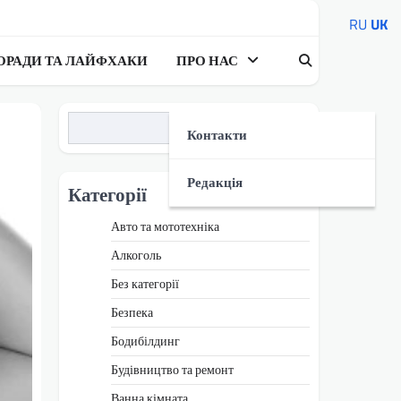
RU
UK
ОРАДИ ТА ЛАЙФХАКИ
ПРО НАС
Пошук
Контакти
Редакція
Категорії
Авто та мототехніка
Алкоголь
Без категорії
Безпека
Бодибілдинг
Будівництво та ремонт
Ванна кімната