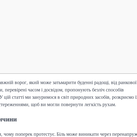
авжній ворог, який може затьмарити буденні радощі, від ранкової
и, перевірені часом і досвідом, пропонують безліч способів
У цій статті ми зануримося в світ природних засобів, розкриємо ї
стереженнями, щоб ви могли повернути легкість рухам.
ричини
и, чому поперек протестує. Біль може виникати через перенапру