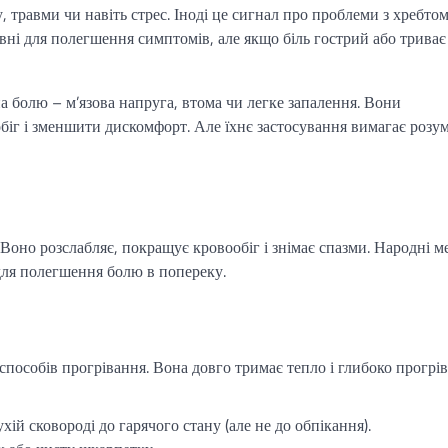
, травми чи навіть стрес. Іноді це сигнал про проблеми з хребтом
вні для полегшення симптомів, але якщо біль гострий або триває
 болю – м’язова напруга, втома чи легке запалення. Вони
біг і зменшити дискомфорт. Але їхнє застосування вимагає розу
 Воно розслабляє, покращує кровообіг і знімає спазми. Народні м
для полегшення болю в попереку.
 способів прогрівання. Вона довго тримає тепло і глибоко прогрів
хій сковороді до гарячого стану (але не до обпікання).