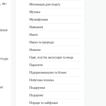
, як-
Мотивація для спорту
Музика
Мультфільми
Навчання
міння
Напої
Наука та природа
Новини
Одяг, взуття, аксесуари та мода
етоди
Паразити
Підприємництво та бізнес
Побутова техніка
ає
Подарунки
Подорожі
Поради та лайфхаки