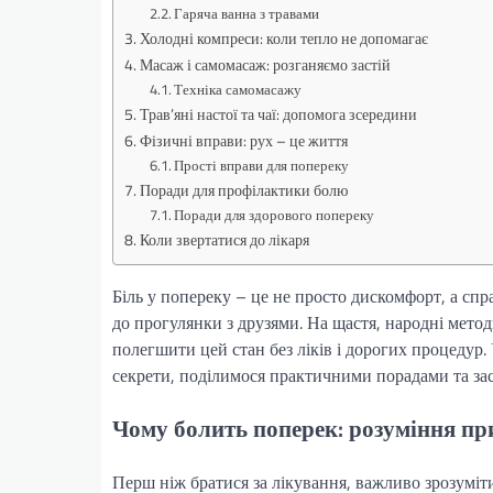
Гаряча ванна з травами
Холодні компреси: коли тепло не допомагає
Масаж і самомасаж: розганяємо застій
Техніка самомасажу
Трав’яні настої та чаї: допомога зсередини
Фізичні вправи: рух – це життя
Прості вправи для попереку
Поради для профілактики болю
Поради для здорового попереку
Коли звертатися до лікаря
Біль у попереку – це не просто дискомфорт, а спр
до прогулянки з друзями. На щастя, народні метод
полегшити цей стан без ліків і дорогих процедур. 
секрети, поділимося практичними порадами та за
Чому болить поперек: розуміння п
Перш ніж братися за лікування, важливо зрозуміт