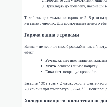
Пересипте сіль у полотняний мішечо
Прикладіть до попереку, накривши т
Такий компрес можна повторювати 2–3 рази на день
негативну енергію. Для аромотерапевтичного ефект
Гаряча ванна з травами
Ванна – це не лише спосіб розслабитися, а й пот
ефект.
Ромашка
: має протизапальні властив
М’ята
: освіжає і знімає напругу.
Евкаліпт
: покращує кровообіг.
Заваріть 100 г трав у 2 літрах окропу, дайте нас
20 хвилин при температурі 37–40°C. Після проце
Холодні компреси: коли тепло не д