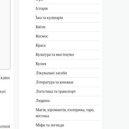
Історія
Їжа та кулінарія
Квіти
Космос
Краса
Культура та мистецтво
Кухня
Лікувальні засоби
 кави
Література та книжки
хні
Логістика та транспорт
Людина
Магія, хіромантія, езотерика, таро,
містика
Міфи та легенди
ження