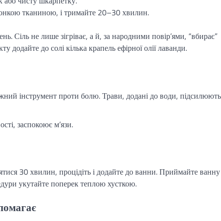
к або чисту шкарпетку.
онкою тканиною, і тримайте 20–30 хвилин.
. Сіль не лише зігріває, а й, за народними повір’ями, “вбирає”
у додайте до солі кілька крапель ефірної олії лаванди.
ужний інструмент проти болю. Трави, додані до води, підсилюють
ості, заспокоює м’язи.
тоятися 30 хвилин, процідіть і додайте до ванни. Приймайте ванн
дури укутайте поперек теплою хусткою.
опомагає