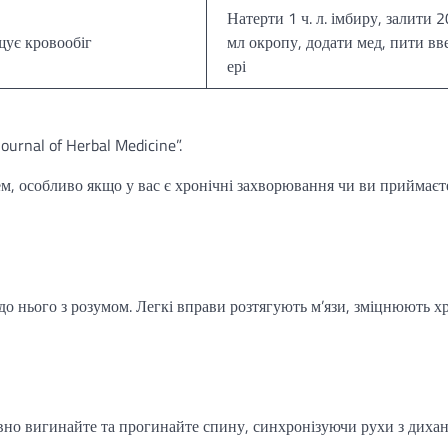
Натерти 1 ч. л. імбиру, залити 
ує кровообіг
мл окропу, додати мед, пити вв
ері
ournal of Herbal Medicine”.
м, особливо якщо у вас є хронічні захворювання чи ви приймаєт
о нього з розумом. Легкі вправи розтягують м’язи, зміцнюють х
авно вигинайте та прогинайте спину, синхронізуючи рухи з диха