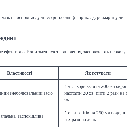
.
 мазь на основі меду чи ефірних олій (наприклад, розмарину чи
ередини
 але ефективно. Вони зменшують запалення, заспокоюють нервову
Властивості
Як готувати
1 ч. л. кори залити 200 мл окро
ний знеболювальний засіб
настояти 20 хв, пити 2 рази на 
нь
1 ст. л. квітів на 250 мл води, п
апальна, заспокійлива
и 3 рази на день