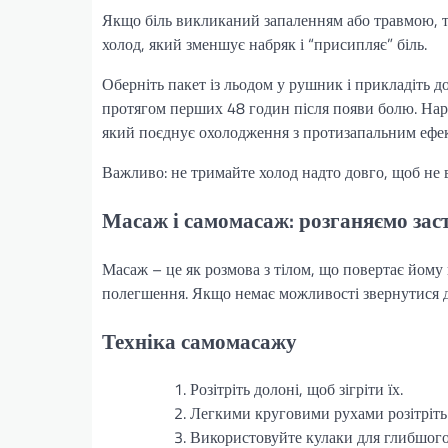
Якщо біль викликаний запаленням або травмою, т
холод, який зменшує набряк і “присипляє” біль.
Оберніть пакет із льодом у рушник і прикладіть
протягом перших 48 годин після появи болю. Нар
який поєднує охолодження з протизапальним ефе
Важливо: не тримайте холод надто довго, щоб не
Масаж і самомасаж: розганяємо зас
Масаж – це як розмова з тілом, що повертає йому 
полегшення. Якщо немає можливості звернутися д
Техніка самомасажу
Розітріть долоні, щоб зігріти їх.
Легкими круговими рухами розітріть 
Використовуйте кулаки для глибшого 