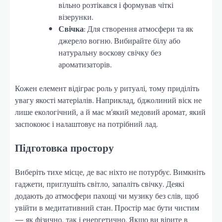
вільно розтікався і формував чіткі
візерунки.
Свічка
: Для створення атмосфери та як
джерело вогню. Вибирайте білу або
натуральну воскову свічку без
ароматизаторів.
Кожен елемент відіграє роль у ритуалі, тому приділіть
увагу якості матеріалів. Наприклад, бджолиний віск не
лише екологічний, а й має м’який медовий аромат, який
заспокоює і налаштовує на потрібний лад.
Підготовка простору
Виберіть тихе місце, де вас ніхто не потурбує. Вимкніть
гаджети, приглушіть світло, запаліть свічку. Деякі
додають до атмосфери пахощі чи музику без слів, щоб
увійти в медитативний стан. Простір має бути чистим
— як фізично, так і енергетично. Якщо ви вірите в