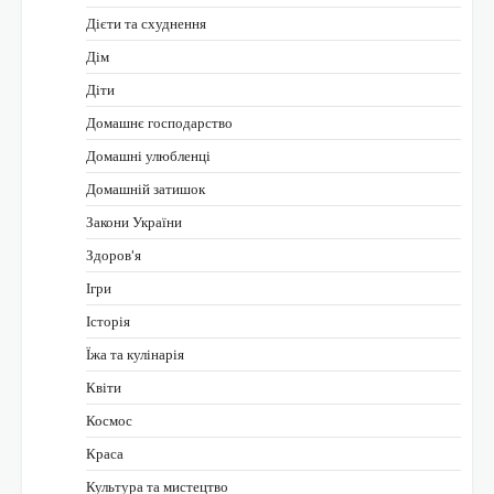
Дієти та схуднення
Дім
Діти
Домашнє господарство
Домашні улюбленці
Домашній затишок
Закони України
Здоров'я
Ігри
Історія
Їжа та кулінарія
Квіти
Космос
Краса
Культура та мистецтво