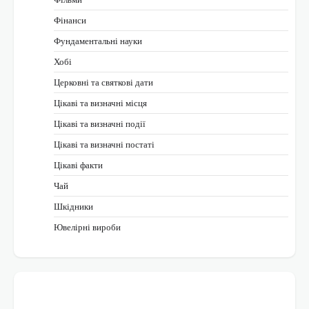
Фінанси
Фундаментальні науки
Хобі
Церковні та святкові дати
Цікаві та визначні місця
Цікаві та визначні події
Цікаві та визначні постаті
Цікаві факти
Чай
Шкідники
Ювелірні вироби