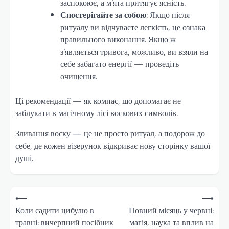
заспокоює, а м’ята притягує ясність.
Спостерігайте за собою
: Якщо після
ритуалу ви відчуваєте легкість, це ознака
правильного виконання. Якщо ж
з’являється тривога, можливо, ви взяли на
себе забагато енергії — проведіть
очищення.
Ці рекомендації — як компас, що допомагає не
заблукати в магічному лісі воскових символів.
Зливання воску — це не просто ритуал, а подорож до
себе, де кожен візерунок відкриває нову сторінку вашої
душі.
Навігація
⟵
⟶
записів
Коли садити цибулю в
Повний місяць у червні:
травні: вичерпний посібник
магія, наука та вплив на