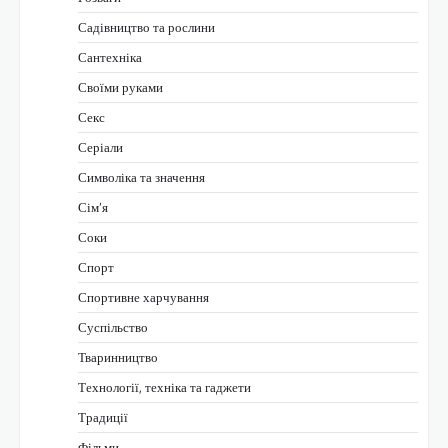
Садівництво та рослини
Сантехніка
Своїми руками
Секс
Серіали
Символіка та значення
Сім’я
Соки
Спорт
Спортивне харчування
Суспільство
Тваринництво
Технології, техніка та гаджети
Традиції
Фільми