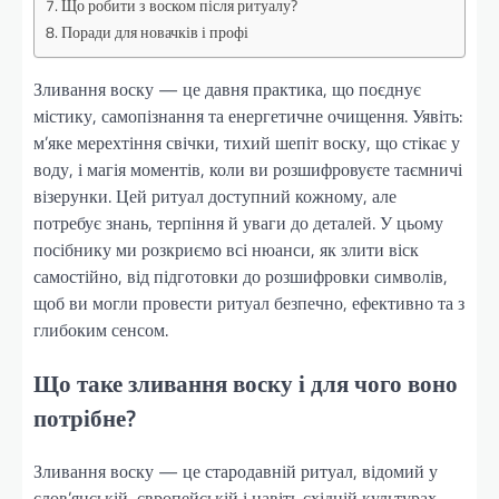
Що робити з воском після ритуалу?
Поради для новачків і профі
Зливання воску — це давня практика, що поєднує
містику, самопізнання та енергетичне очищення. Уявіть:
м’яке мерехтіння свічки, тихий шепіт воску, що стікає у
воду, і магія моментів, коли ви розшифровуєте таємничі
візерунки. Цей ритуал доступний кожному, але
потребує знань, терпіння й уваги до деталей. У цьому
посібнику ми розкриємо всі нюанси, як злити віск
самостійно, від підготовки до розшифровки символів,
щоб ви могли провести ритуал безпечно, ефективно та з
глибоким сенсом.
Що таке зливання воску і для чого воно
потрібне?
Зливання воску — це стародавній ритуал, відомий у
слов’янській, європейській і навіть східній культурах.