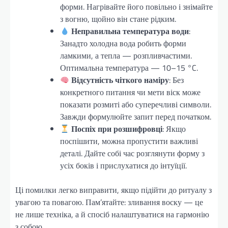
форми. Нагрівайте його повільно і знімайте
з вогню, щойно він стане рідким.
Неправильна температура води
:
Занадто холодна вода робить форми
ламкими, а тепла — розпливчастими.
Оптимальна температура — 10–15 °C.
Відсутність чіткого наміру
: Без
конкретного питання чи мети віск може
показати розмиті або суперечливі символи.
Завжди формулюйте запит перед початком.
Поспіх при розшифровці
: Якщо
поспішити, можна пропустити важливі
деталі. Дайте собі час розглянути форму з
усіх боків і прислухатися до інтуїції.
Ці помилки легко виправити, якщо підійти до ритуалу з
увагою та повагою. Пам’ятайте: зливання воску — це
не лише техніка, а й спосіб налаштуватися на гармонію
з собою.