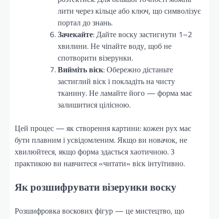
лити через кільце або ключ, що символізує
портал до знань.
Зачекайте
: Дайте воску застигнути 1–2
хвилини. Не чіпайте воду, щоб не
спотворити візерунки.
Вийміть віск
: Обережно дістаньте
застиглий віск і покладіть на чисту
тканину. Не ламайте його — форма має
залишитися цілісною.
Цей процес — як створення картини: кожен рух має
бути плавним і усвідомленим. Якщо ви новачок, не
хвилюйтеся, якщо форма здасться хаотичною. З
практикою ви навчитеся «читати» віск інтуїтивно.
Як розшифрувати візерунки воску
Розшифровка воскових фігур — це мистецтво, що