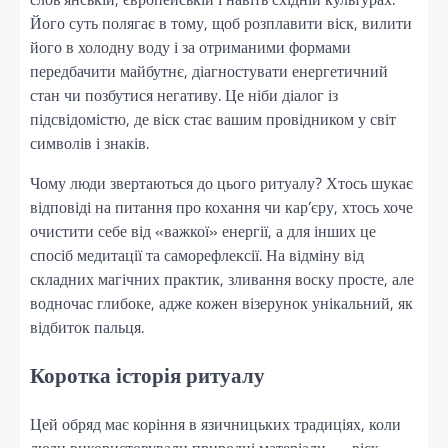
Його суть полягає в тому, щоб розплавити віск, вилити
його в холодну воду і за отриманими формами
передбачити майбутнє, діагностувати енергетичний
стан чи позбутися негативу. Це ніби діалог із
підсвідомістю, де віск стає вашим провідником у світ
символів і знаків.
Чому люди звертаються до цього ритуалу? Хтось шукає
відповіді на питання про кохання чи кар’єру, хтось хоче
очистити себе від «важкої» енергії, а для інших це
спосіб медитації та саморефлексії. На відміну від
складних магічних практик, зливання воску просте, але
водночас глибоке, адже кожен візерунок унікальний, як
відбиток пальця.
Коротка історія ритуалу
Цей обряд має коріння в язичницьких традиціях, коли
люди використовували природні матеріали — віск,