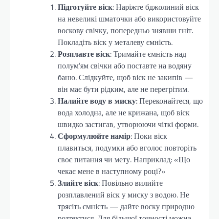
Підготуйте віск
: Наріжте бджолиний віск
на невеликі шматочки або використовуйте
воскову свічку, попередньо знявши гніт.
Покладіть віск у металеву ємність.
Розплавте віск
: Тримайте ємність над
полум’ям свічки або поставте на водяну
баню. Слідкуйте, щоб віск не закипів —
він має бути рідким, але не перегрітим.
Налийте воду в миску
: Переконайтеся, що
вода холодна, але не крижана, щоб віск
швидко застигав, утворюючи чіткі форми.
Сформулюйте намір
: Поки віск
плавиться, подумки або вголос повторіть
своє питання чи мету. Наприклад: «Що
чекає мене в наступному році?»
Злийте віск
: Повільно вилийте
розплавлений віск у миску з водою. Не
трясіть ємність — дайте воску природно
розтектися. Для більшої точності можна