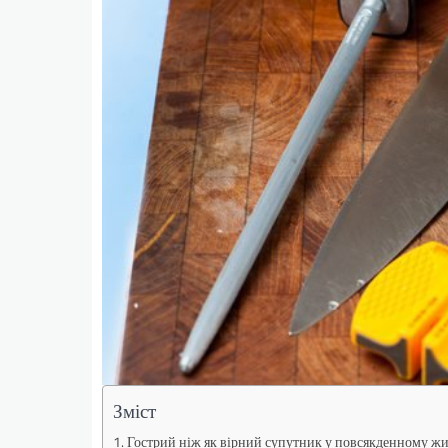
Зміст
Гострий ніж як вірний супутник у повсякденному жи