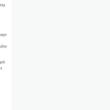
під
вищує
уйте
щоб
их