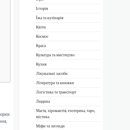
Історія
Їжа та кулінарія
Квіти
Космос
Краса
Культура та мистецтво
Кухня
Лікувальні засоби
Література та книжки
Логістика та транспорт
Людина
Магія, хіромантія, езотерика, таро,
творює
містика
ння,
Міфи та легенди