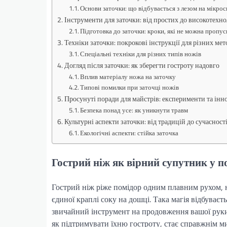
Основи заточки: що відбувається з лезом на мікрос
Інструменти для заточки: від простих до високотехн
Підготовка до заточки: кроки, які не можна пропус
Техніки заточки: покрокові інструкції для різних мет
Спеціальні техніки для різних типів ножів
Догляд після заточки: як зберегти гостроту надовго
Вплив матеріалу ножа на заточку
Типові помилки при заточці ножів
Просунуті поради для майстрів: експерименти та інн
Безпека понад усе: як уникнути травм
Культурні аспекти заточки: від традицій до сучасност
Екологічні аспекти: стійка заточка
Гострий ніж як вірний супутник у 
Гострий ніж ріже помідор одним плавним рухом, н
єдиної краплі соку на дошці. Така магія відбуваєт
звичайний інструмент на продовження вашої руки. 
як підтримувати їхню гостроту, стає справжнім ми