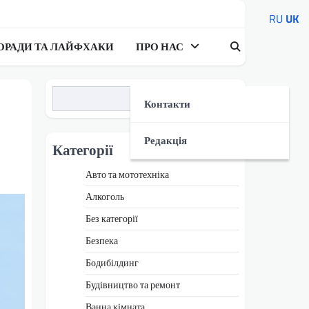
RU
UK
ОРАДИ ТА ЛАЙФХАКИ
ПРО НАС
Пошук
Контакти
Редакція
Категорії
Авто та мототехніка
Алкоголь
Без категорії
Безпека
Бодибілдинг
Будівництво та ремонт
Ванна кімната