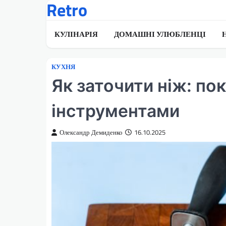
Retro
Перейти
до
вмісту
КУЛІНАРІЯ
ДОМАШНІ УЛЮБЛЕНЦІ
КУХНЯ
Як заточити ніж: по
інструментами
Олександр Демиденко
16.10.2025