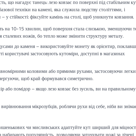
сть, що нагадує танець: лезо ковзає по поверхні під стабільним к
зової техніки на камені, яка служила людству століттями, і
– у стійкості: фіксуйте камінь на столі, щоб уникнути ковзання.
ть на 10-15 хвилин, щоб поверхня стала слизькою, зменшуючи те
я сталевих ножів, бо тепло може змінити структуру металу.
усами до каменя – використовуйте монету як орієнтир, поклавши
ті користувачі застосовують кутоміри, доступні в магазинах
 рівномірними коловими або прямими рухами, застосовуючи легк
 чергуючи, щоб край формувався симетрично.
ір або помідор – якщо лезо ковзає без зусиль, ви на правильному
вирівнювання мікрозубців, роблячи рухи від себе, ніби ви зніма
 кишенькових чи мисливських адаптуйте кут: ширший для міцност
а набирають популярність, дозволяючи заточувати ножі за лічені