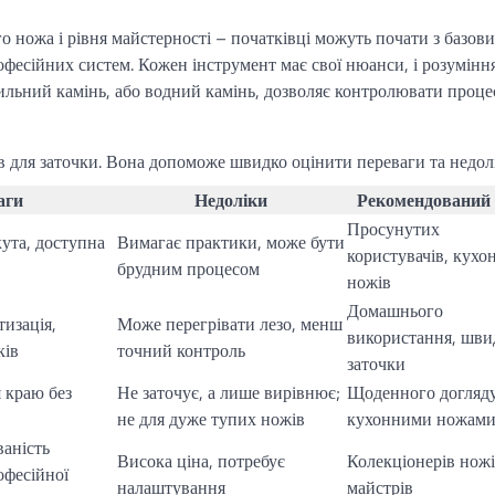
о ножа і рівня майстерності – початківці можуть почати з базов
офесійних систем. Кожен інструмент має свої нюанси, і розуміння
льний камінь, або водний камінь, дозволяє контролювати проце
 для заточки. Вона допоможе швидко оцінити переваги та недол
аги
Недоліки
Рекомендований
Просунутих
ута, доступна
Вимагає практики, може бути
користувачів, кухо
брудним процесом
ножів
Домашнього
тизація,
Може перегрівати лезо, менш
використання, шви
ків
точний контроль
заточки
 краю без
Не заточує, а лише вирівнює;
Щоденного догляду
не для дуже тупих ножів
кухонними ножам
ваність
Висока ціна, потребує
Колекціонерів ножі
офесійної
налаштування
майстрів