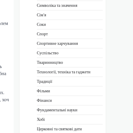
Символіка та значення
Сім’я
олем
Соки
Спорт
Спортивне харчування
Суспільство
Тваринництво
ь
Технології, техніка та гаджети
бна
Традиції
Фільми
х.
, хоч
Фінанси
Фундаментальні науки
Хобі
Церковні та святкові дати