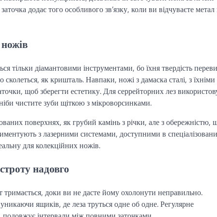
аточка додає того особливого зв’язку, коли ви відчуваєте метал 
 ножів
уються тільки діамантовими інструментами, бо їхня твердість пере
 сколеться, як кришталь. Навпаки, ножі з дамаска сталі, з їхніми
аточки, щоб зберегти естетику. Для серрейторних лез використов
 ніби чистите зуби щіткою з мікроворсинками.
ваних поверхнях, як грубий камінь з річки, але з обережністю, 
риментують з лазерними системами, доступними в спеціалізован
еальну для колекційних ножів.
остроту надовго
т тримається, доки ви не дасте йому охолонути неправильно.
 уникаючи ящиків, де леза труться одне об одне. Регулярне
, подовжує інтервали між повними заточками.