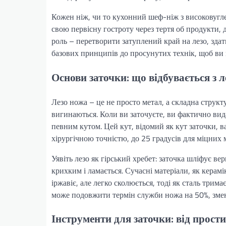
Кожен ніж, чи то кухонний шеф-ніж з високовугле
свою первісну гостроту через тертя об продукти, 
роль – перетворити затуплений край на лезо, здатн
базових принципів до просунутих технік, щоб ви 
Основи заточки: що відбувається з 
Лезо ножа – це не просто метал, а складна структ
вигинаються. Коли ви заточуєте, ви фактично ви
певним кутом. Цей кут, відомий як кут заточки, в
хірургічною точністю, до 25 градусів для міцних 
Уявіть лезо як гірський хребет: заточка шліфує в
крихким і ламається. Сучасні матеріали, як керам
іржавіє, але легко сколюється, тоді як сталь трим
може подовжити термін служби ножа на 50%, зме
Інструменти для заточки: від прост