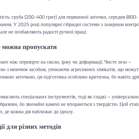
ість: груба (200-400 грит) для первинної заточки, середня (800-
вання. У 2025 році популярні гібридні системи з лазерним контр
ле не позбавляють радості ручної праці.
не можна пропускати
ьте ніж: перевірте на сколи, іржу чи деформації. Чисте лезо –
ною з миючим засобом, уникаючи агресивних хімікатів, що можут
тонкою заточкою, ця підготовка особливо критична, бо навіть дрі
имагають спеціальних інструментів, тоді як гладкі – універсальни
бразиви, бо звичайні камені не впораються з твердістю. Цей етап
, де кожна дія наближає до ідеалу.
ії для різних методів