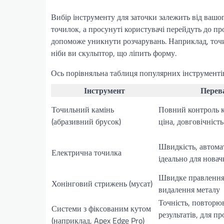
Вибір інструменту для заточки залежить від вашог
точилок, а просунуті користувачі перейдуть до пр
допоможе уникнути розчарувань. Наприклад, точи
ніби ви скульптор, що ліпить форму.
Ось порівняльна таблиця популярних інструментів
Інструмент
Перев
Точильний камінь
Повний контроль к
(абразивний брусок)
ціна, довговічність
Швидкість, автома
Електрична точилка
ідеально для новач
Швидке правлення
Хонінговий стрижень (мусат)
видалення металу
Точність, повторю
Системи з фіксованим кутом
результатів, для пр
(наприклад, Apex Edge Pro)