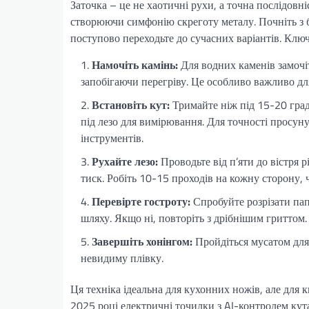
Заточка – це не хаотичні рухи, а точна послідовні
створюючи симфонію скреготу металу. Почніть з ба
поступово переходьте до сучасних варіантів. Ключ 
Намочіть камінь:
Для водних каменів замочі
запобігаючи перегріву. Це особливо важливо дл
Встановіть кут:
Тримайте ніж під 15-20 град
під лезо для вимірювання. Для точності просуну
інструментів.
Рухайте лезо:
Проводьте від п’яти до вістря
тиск. Робіть 10-15 проходів на кожну сторону,
Перевірте гостроту:
Спробуйте розрізати пап
шляху. Якщо ні, повторіть з дрібнішим гриттом.
Завершіть хонінгом:
Пройдіться мусатом для 
невидиму плівку.
Ця техніка ідеальна для кухонних ножів, але для
2025 році електричні точилки з AI-контролем кут