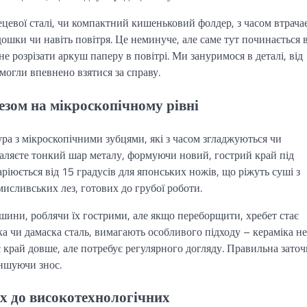
цевої сталі, чи компактний кишеньковий фолдер, з часом втрача
дошки чи навіть повітря. Це неминуче, але саме тут починається 
е розрізати аркуш паперу в повітрі. Ми зануримося в деталі, від
могли впевнено взятися за справу.
лезом на мікроскопічному рівні
ура з мікроскопічними зубцями, які з часом згладжуються чи
даляєте тонкий шар металу, формуючи новий, гострий край під
аріюється від 15 градусів для японських ножів, що ріжуть суші з
мисливських лез, готових до грубої роботи.
ершини, роблячи їх гострими, але якщо переборщити, хребет стає
іка чи дамаска сталь, вимагають особливого підходу – кераміка не
ає край довше, але потребує регулярного догляду. Правильна заточ
ншуючи знос.
их до високотехнологічних