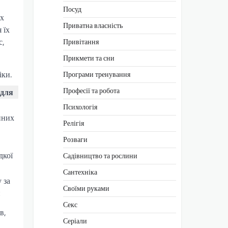
Посуд
их
Приватна власність
 їх
с,
Привітання
Прикмети та сни
іки.
Програми тренування
Професії та робота
 для
Психологія
нних
Релігія
Розваги
дкої
Садівництво та рослини
Сантехніка
 за
Своїми руками
и
Секс
в,
Серіали