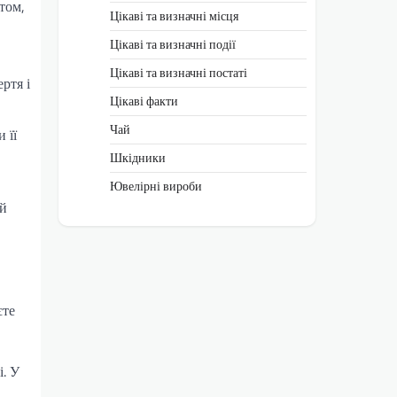
утом,
Цікаві та визначні місця
Цікаві та визначні події
Цікаві та визначні постаті
ртя і
Цікаві факти
Чай
 її
Шкідники
Ювелірні вироби
ий
єте
і. У