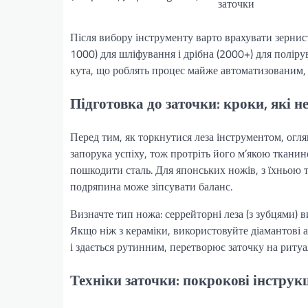
заточки
Після вибору інструменту варто врахувати зернист
1000) для шліфування і дрібна (2000+) для поліру
кута, що роблять процес майже автоматизованим, а
Підготовка до заточки: кроки, які 
Перед тим, як торкнутися леза інструментом, оглян
запорука успіху, тож протріть його м’якою ткани
пошкодити сталь. Для японських ножів, з їхньою 
подряпина може зіпсувати баланс.
Визначте тип ножа: серрейторні леза (з зубцями) в
Якщо ніж з кераміки, використовуйте діамантові а
і здається рутинним, перетворює заточку на ритуал
Техніки заточки: покрокові інструкц