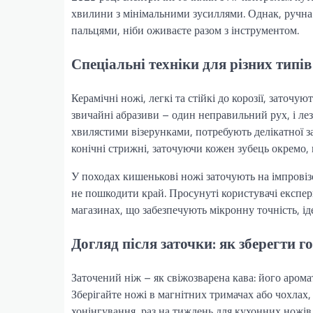
хвилини з мінімальними зусиллями. Однак, ручна з
пальцями, ніби оживаєте разом з інструментом.
Спеціальні техніки для різних типів
Керамічні ножі, легкі та стійкі до корозії, заточ
звичайні абразиви – один неправильний рух, і лезо
хвилястими візерунками, потребують делікатної з
конічні стрижні, заточуючи кожен зубець окремо,
У походах кишенькові ножі заточують на імпровізо
не пошкодити край. Просунуті користувачі експе
магазинах, що забезпечують мікронну точність, ід
Догляд після заточки: як зберегти г
Заточений ніж – як свіжозварена кава: його арома
Зберігайте ножі в магнітних тримачах або чохлах,
хонінгування, раз на тиждень для кухонних ножів