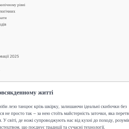
копічному рівні
ологічних
кати
одів
овації 2025
і
повсякденному житті
іби лезо танцює крізь шкірку, залишаючи ідеальні скибочки без
ься не просто так – за нею стоїть майстерність заточки, яка пере
У світі, де ножі супроводжують нас від кухні до походу, розумі
стецтвом, що поєднує традиції та сучасні технології.