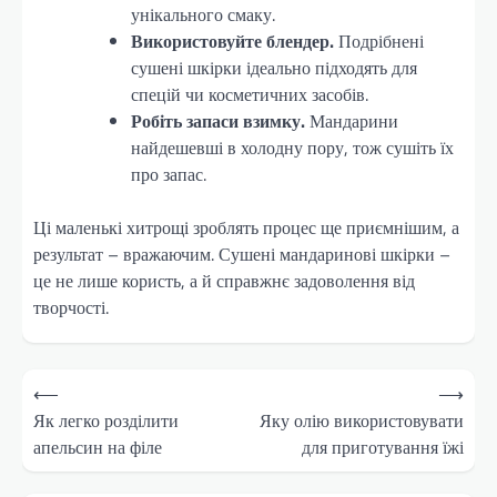
унікального смаку.
Використовуйте блендер.
Подрібнені
сушені шкірки ідеально підходять для
спецій чи косметичних засобів.
Робіть запаси взимку.
Мандарини
найдешевші в холодну пору, тож сушіть їх
про запас.
Ці маленькі хитрощі зроблять процес ще приємнішим, а
результат – вражаючим. Сушені мандаринові шкірки –
це не лише користь, а й справжнє задоволення від
творчості.
Навігація
⟵
⟶
записів
Як легко розділити
Яку олію використовувати
апельсин на філе
для приготування їжі