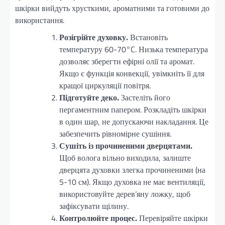
шкірки вийдуть хрусткими, ароматними та готовими до
використання.
Розігрійте духовку.
Встановіть
температуру 60-70°C. Низька температура
дозволяє зберегти ефірні олії та аромат.
Якщо є функція конвекції, увімкніть її для
кращої циркуляції повітря.
Підготуйте деко.
Застеліть його
пергаментним папером. Розкладіть шкірки
в один шар, не допускаючи накладання. Це
забезпечить рівномірне сушіння.
Сушіть із прочиненими дверцятами.
Щоб волога вільно виходила, залиште
дверцята духовки злегка прочиненими (на
5-10 см). Якщо духовка не має вентиляції,
використовуйте дерев’яну ложку, щоб
зафіксувати щілину.
Контролюйте процес.
Перевіряйте шкірки