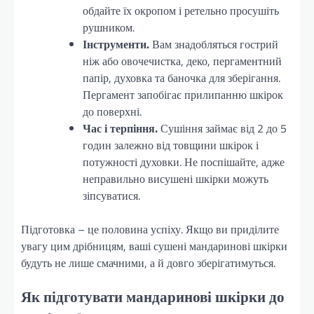
обдайте їх окропом і ретельно просушіть
рушником.
Інструменти.
Вам знадобляться гострий
ніж або овочечистка, деко, пергаментний
папір, духовка та баночка для зберігання.
Пергамент запобігає прилипанню шкірок
до поверхні.
Час і терпіння.
Сушіння займає від 2 до 5
годин залежно від товщини шкірок і
потужності духовки. Не поспішайте, адже
неправильно висушені шкірки можуть
зіпсуватися.
Підготовка – це половина успіху. Якщо ви приділите
увагу цим дрібницям, ваші сушені мандаринові шкірки
будуть не лише смачними, а й довго зберігатимуться.
Як підготувати мандаринові шкірки до