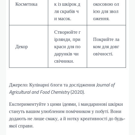
Косметика
к із шкірок д
окосовою ол
ля скрабів ч
ією для звол
и масок.
оження.
Створюйте г
ірлянди, при
Покрийте ла
Декор
краси для по
ком для довг
дарунків чи
овічності.
свічники.
Джерело: Кулінарні блоги та дослідження
Journal of
Agricultural and Food Chemistry
(2020).
Експериментуйте з цими ідеями, і мандаринові шкірки
стануть вашим улюбленим помічником у побуті. Вони
додають не лише смаку, а й нотку креативності до будь-
якої справи.