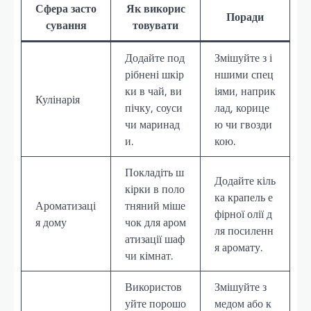
Сфера засто
Як викорис
Поради
сування
товувати
Додайте под
Змішуйте з і
рібнені шкір
ншими спец
ки в чай, ви
іями, наприк
Кулінарія
пічку, соуси
лад, корице
чи маринад
ю чи гвозди
и.
кою.
Покладіть ш
Додайте кіль
кірки в поло
ка крапель е
Ароматизаці
тняний міше
фірної олії д
я дому
чок для аром
ля посиленн
атизації шаф
я аромату.
чи кімнат.
Використов
Змішуйте з
уйте порошо
медом або к