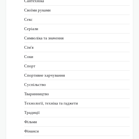
Сантехніка
Своїми руками
Секс
Серіали
Символіка та значення
Сім’я
Соки
Спорт
Спортивне харчування
Суспільство
Тваринництво
Технології, техніка та гаджети
Традиції
Фільми
Фінанси