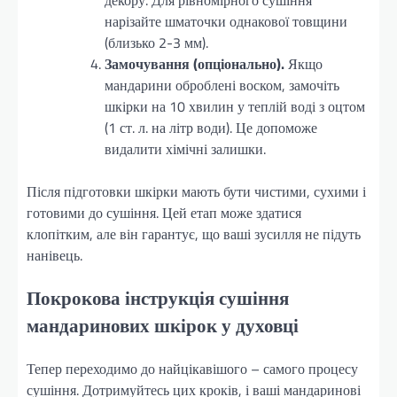
декору. Для рівномірного сушіння
нарізайте шматочки однакової товщини
(близько 2-3 мм).
Замочування (опціонально).
Якщо
мандарини оброблені воском, замочіть
шкірки на 10 хвилин у теплій воді з оцтом
(1 ст. л. на літр води). Це допоможе
видалити хімічні залишки.
Після підготовки шкірки мають бути чистими, сухими і
готовими до сушіння. Цей етап може здатися
клопітким, але він гарантує, що ваші зусилля не підуть
нанівець.
Покрокова інструкція сушіння
мандаринових шкірок у духовці
Тепер переходимо до найцікавішого – самого процесу
сушіння. Дотримуйтесь цих кроків, і ваші мандаринові