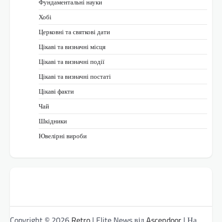
Фундаментальні науки
Хобі
Церковні та святкові дати
Цікаві та визначні місця
Цікаві та визначні події
Цікаві та визначні постаті
Цікаві факти
Чай
Шкідники
Ювелірні вироби
Copyright © 2026
Retro
| Elite News від
Ascendoor
| На