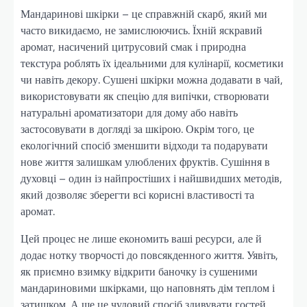
Мандаринові шкірки – це справжній скарб, який ми
часто викидаємо, не замислюючись. Їхній яскравий
аромат, насичений цитрусовий смак і природна
текстура роблять їх ідеальними для кулінарії, косметики
чи навіть декору. Сушені шкірки можна додавати в чай,
використовувати як спецію для випічки, створювати
натуральні ароматизатори для дому або навіть
застосовувати в догляді за шкірою. Окрім того, це
екологічний спосіб зменшити відходи та подарувати
нове життя залишкам улюблених фруктів. Сушіння в
духовці – один із найпростіших і найшвидших методів,
який дозволяє зберегти всі корисні властивості та
аромат.
Цей процес не лише економить ваші ресурси, але й
додає нотку творчості до повсякденного життя. Уявіть,
як приємно взимку відкрити баночку із сушеними
мандариновими шкірками, що наповнять дім теплом і
затишком. А ще це чудовий спосіб здивувати гостей