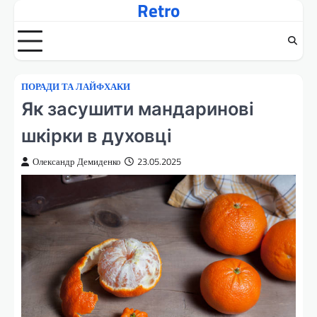
Retro
Перейти
до
вмісту
ПОРАДИ ТА ЛАЙФХАКИ
Як засушити мандаринові
шкірки в духовці
Олександр Демиденко
23.05.2025