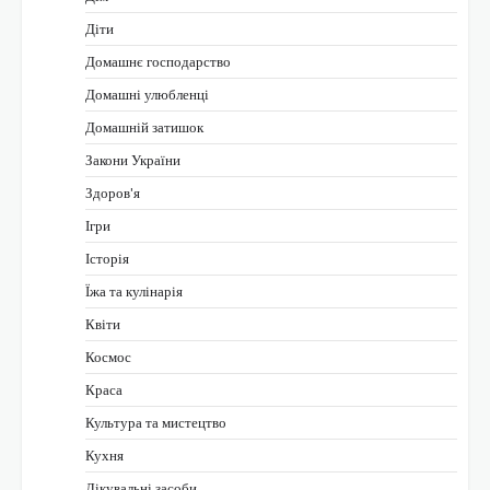
Діти
Домашнє господарство
Домашні улюбленці
Домашній затишок
Закони України
Здоров'я
Ігри
Історія
Їжа та кулінарія
Квіти
Космос
Краса
Культура та мистецтво
Кухня
Лікувальні засоби