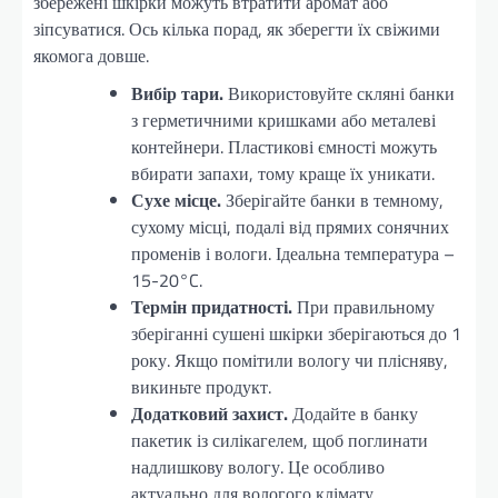
збережені шкірки можуть втратити аромат або
зіпсуватися. Ось кілька порад, як зберегти їх свіжими
якомога довше.
Вибір тари.
Використовуйте скляні банки
з герметичними кришками або металеві
контейнери. Пластикові ємності можуть
вбирати запахи, тому краще їх уникати.
Сухе місце.
Зберігайте банки в темному,
сухому місці, подалі від прямих сонячних
променів і вологи. Ідеальна температура –
15-20°C.
Термін придатності.
При правильному
зберіганні сушені шкірки зберігаються до 1
року. Якщо помітили вологу чи плісняву,
викиньте продукт.
Додатковий захист.
Додайте в банку
пакетик із силікагелем, щоб поглинати
надлишкову вологу. Це особливо
актуально для вологого клімату.