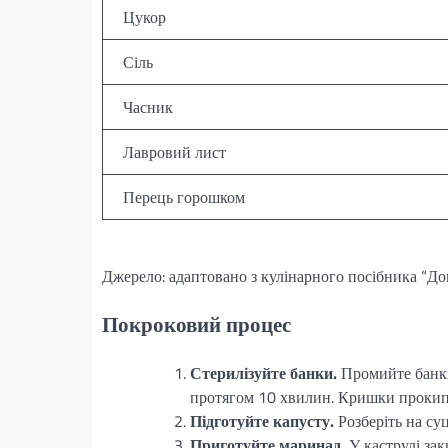
Цукор
Сіль
Часник
Лавровий лист
Перець горошком
Джерело: адаптовано з кулінарного посібника “До
Покроковий процес
Стерилізуйте банки.
Промийте банки 
протягом 10 хвилин. Кришки прокип’
Підготуйте капусту.
Розберіть на суц
Приготуйте маринад.
У каструлі зак