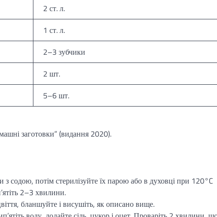
2 ст. л.
1 ст. л.
2–3 зубчики
2 шт.
5–6 шт.
машні заготовки” (видання 2020).
з содою, потім стерилізуйте їх парою або в духовці при 120°C
ятіть 2–3 хвилини.
віття, бланшуйте і висушіть, як описано вище.
ип’ятіть воду, додайте сіль, цукор і оцет. Проваріть 2 хвилини, щ