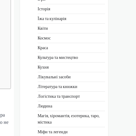
Історія
Їжа та кулінарія
Квіти
Космос
Краса
Культура та мистецтво
Кухня
Лікувальні засоби
Література та книжки
Логістика та транспорт
Людина
ура
Магія, хіромантія, езотерика, таро,
о не
містика
Міфи та легенди