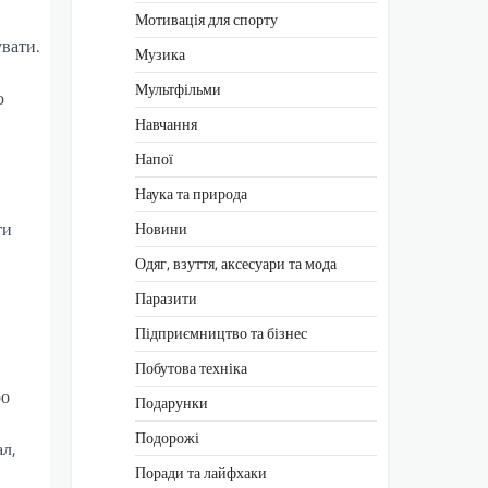
Мотивація для спорту
увати.
Музика
Мультфільми
ю
Навчання
Напої
Наука та природа
ти
Новини
Одяг, взуття, аксесуари та мода
Паразити
Підприємництво та бізнес
Побутова техніка
ро
Подарунки
Подорожі
ал,
Поради та лайфхаки