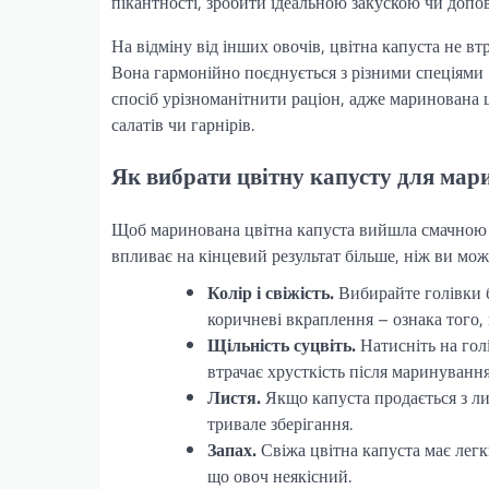
пікантності, зробити ідеальною закускою чи допо
На відміну від інших овочів, цвітна капуста не вт
Вона гармонійно поєднується з різними спеціями 
спосіб урізноманітнити раціон, адже маринована 
салатів чи гарнірів.
Як вибрати цвітну капусту для ма
Щоб маринована цвітна капуста вийшла смачною 
впливає на кінцевий результат більше, ніж ви мо
Колір і свіжість.
Вибирайте голівки б
коричневі вкраплення – ознака того, 
Щільність суцвіть.
Натисніть на голі
втрачає хрусткість після маринування
Листя.
Якщо капуста продається з лис
тривале зберігання.
Запах.
Свіжа цвітна капуста має легк
що овоч неякісний.