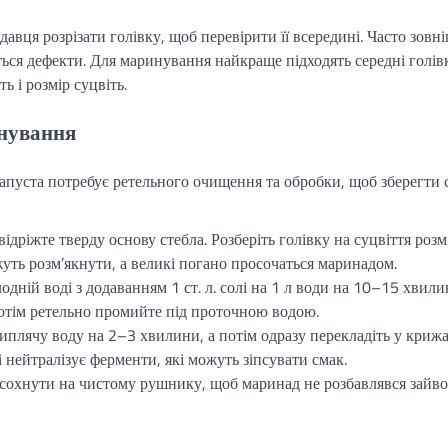
авця розрізати голівку, щоб перевірити її всередині. Часто зовн
ться дефекти. Для маринування найкраще підходять середні голів
 і розмір суцвіть.
инування
капуста потребує ретельного очищення та обробки, щоб зберегти с
відріжте тверду основу стебла. Розберіть голівку на суцвіття роз
уть розм’якнути, а великі погано просочаться маринадом.
одній воді з додаванням 1 ст. л. солі на 1 л води на 10–15 хвили
Потім ретельно промийте під проточною водою.
киплячу воду на 2–3 хвилини, а потім одразу перекладіть у криж
і нейтралізує ферменти, які можуть зіпсувати смак.
сохнути на чистому рушнику, щоб маринад не розбавлявся зайв