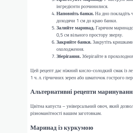
інгредієнти розчинилися.
Наповніть банки.
На дно покладіть ч
доходячи 1 см до краю банки.
Залийте маринад.
Гарячим маринадом
0,5 см вільного простору зверху.
Закрийте банки.
Закрутіть кришками
охолодження.
Зберігання.
Зберігайте в прохолодном
Цей рецепт дає ніжний кисло-солодкий смак із л
1 ч. л. гірчичних зерен або шматочок гострого пе
Альтернативні рецепти маринуванн
Цвітна капуста – універсальний овоч, який дозвол
різноманітності вашим заготовкам.
Маринад із куркумою