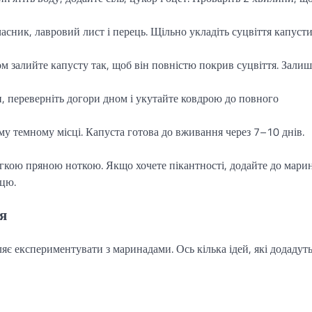
асник, лавровий лист і перець. Щільно укладіть суцвіття капусти
 залийте капусту так, щоб він повністю покрив суцвіття. Залиш
, переверніть догори дном і укутайте ковдрою до повного
у темному місці. Капуста готова до вживання через 7–10 днів.
егкою пряною ноткою. Якщо хочете пікантності, додайте до мари
рцю.
я
яє експериментувати з маринадами. Ось кілька ідей, які додадут