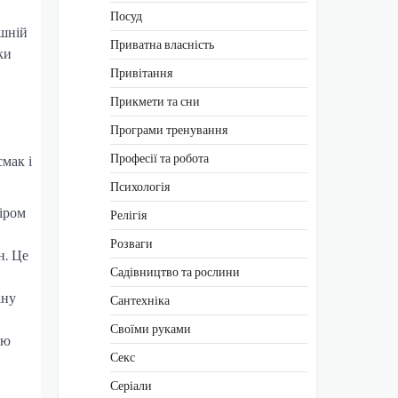
Посуд
ішній
Приватна власність
ки
Привітання
Прикмети та сни
Програми тренування
Професії та робота
мак і
Психологія
міром
Релігія
Розваги
н. Це
Садівництво та рослини
ану
Сантехніка
Своїми руками
ою
Секс
Серіали