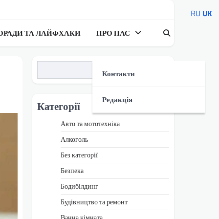
RU
UK
ОРАДИ ТА ЛАЙФХАКИ
ПРО НАС
Пошук
Контакти
Редакція
Категорії
Авто та мототехніка
Алкоголь
Без категорії
Безпека
Бодибілдинг
Будівництво та ремонт
Ванна кімната