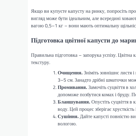
Якщо ви купуєте капусту на ринку, попросіть прод
вигляд може бути ідеальним, але всередині ховаю
вагою 0,5–1 кг – вони мають оптимальну щільність
Підготовка цвітної капусти до мар
Правильна підготовка – запорука успіху. Цвітна 
текстуру.
Очищення.
Зніміть зовнішнє листя і 
3–5 см. Занадто дрібні шматочки мож
Промивання.
Замочіть суцвіття в хол
допоможе позбутися комах і бруду. 
Бланшування.
Опустіть суцвіття в 
воду. Цей процес зберігає хрусткість 
Сушіння.
Дайте капусті повністю ви
вологою.