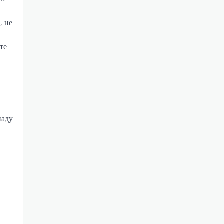
, не
те
наду
ь