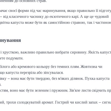
вненням до основних страв.
рачає своєї форми під час маринування, якщо правильно її підгот
– від класичного часнику до екзотичного карі. А ще це чудовий
цвітна капуста може бути як самостійною стравою, так і частино
ринування
і хрусткою, важливо правильно вибрати сировину. Якість капус
жете подумати.
ілого або кремового кольору без темних плям. Жовтизна чи
що капуста перезріла або зіпсувалася.
вку – вона має бути твердою, без м’яких ділянок. Пухка капуста
.
тям, воно має бути зеленим і пружним. Зів’яле листя свідчить п
ий, трохи солодкуватий аромат. Гострий чи кислий запах – сигн