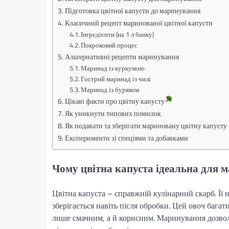
Підготовка цвітної капусти до маринування
Класичний рецепт маринованої цвітної капусти
Інгредієнти (на 1 л банку)
Покроковий процес
Альтернативні рецепти маринування
Маринад із куркумою
Гострий маринад із чилі
Маринад із буряком
Цікаві факти про цвітну капусту
Як уникнути типових помилок
Як подавати та зберігати мариновану цвітну капусту
Експерименти зі спеціями та добавками
Чому цвітна капуста ідеальна для 
Цвітна капуста – справжній кулінарний скарб. Її н
зберігається навіть після обробки. Цей овоч багат
лише смачним, а й корисним. Маринування дозволяє