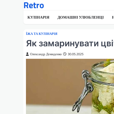
Retro
Перейти
до
вмісту
КУЛІНАРІЯ
ДОМАШНІ УЛЮБЛЕНЦІ
ЇЖА ТА КУЛІНАРІЯ
Як замаринувати цв
Олександр Демиденко
30.05.2025