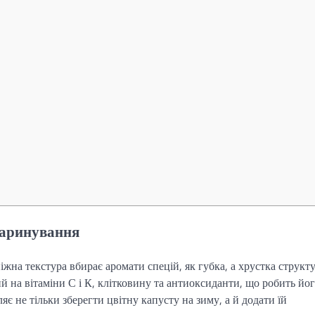
маринування
іжна текстура вбирає аромати спецій, як губка, а хрустка структ
ий на вітаміни С і К, клітковину та антиоксиданти, що робить йог
 не тільки зберегти цвітну капусту на зиму, а й додати їй