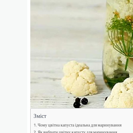
Зміст
Чому цвітна капуста ідеальна для маринування
Як вибрати цвітну капусту для маринування