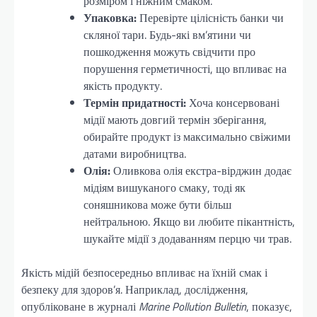
розміром і ніжним смаком.
Упаковка:
Перевірте цілісність банки чи
скляної тари. Будь-які вм’ятини чи
пошкодження можуть свідчити про
порушення герметичності, що впливає на
якість продукту.
Термін придатності:
Хоча консервовані
мідії мають довгий термін зберігання,
обирайте продукт із максимально свіжими
датами виробництва.
Олія:
Оливкова олія екстра-вірджин додає
мідіям вишуканого смаку, тоді як
соняшникова може бути більш
нейтральною. Якщо ви любите пікантність,
шукайте мідії з додаванням перцю чи трав.
Якість мідій безпосередньо впливає на їхній смак і
безпеку для здоров’я. Наприклад, дослідження,
опубліковане в журналі
Marine Pollution Bulletin
, показує,