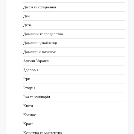
Дієти та схуднення
Дім
Діти
Домашнє господарство
Домашні улюбленці
Домашній затишок
Закони України
Здоров'я
Ігри
Історія
Їжа та кулінарія
Квіти
Космос
Краса
Культура та мистецтво