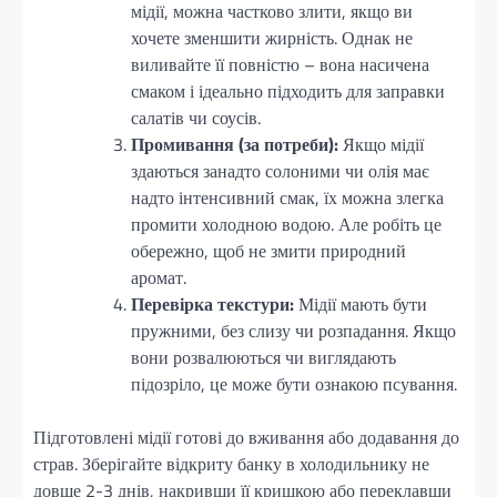
мідії, можна частково злити, якщо ви
хочете зменшити жирність. Однак не
виливайте її повністю – вона насичена
смаком і ідеально підходить для заправки
салатів чи соусів.
Промивання (за потреби):
Якщо мідії
здаються занадто солоними чи олія має
надто інтенсивний смак, їх можна злегка
промити холодною водою. Але робіть це
обережно, щоб не змити природний
аромат.
Перевірка текстури:
Мідії мають бути
пружними, без слизу чи розпадання. Якщо
вони розвалюються чи виглядають
підозріло, це може бути ознакою псування.
Підготовлені мідії готові до вживання або додавання до
страв. Зберігайте відкриту банку в холодильнику не
довше 2-3 днів, накривши її кришкою або переклавши