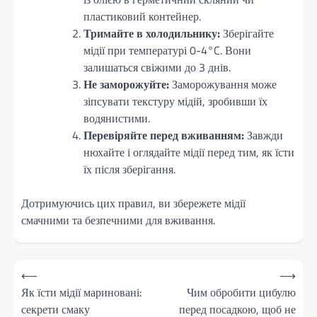
пластиковий контейнер.
Тримайте в холодильнику:
Зберігайте
мідії при температурі 0-4°C. Вони
залишаться свіжими до 3 днів.
Не заморожуйте:
Заморожування може
зіпсувати текстуру мідій, зробивши їх
водянистими.
Перевіряйте перед вживанням:
Завжди
нюхайте і оглядайте мідії перед тим, як їсти
їх після зберігання.
Дотримуючись цих правил, ви збережете мідії
смачними та безпечними для вживання.
Навігація
⟵
⟶
записів
Як їсти мідії мариновані:
Чим обробити цибулю
секрети смаку
перед посадкою, щоб не