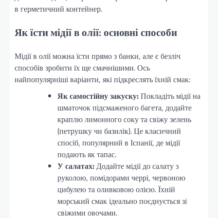
в герметичний контейнер.
Як їсти мідії в олії: основні способи
Мідії в олії можна їсти прямо з банки, але є безліч
способів зробити їх ще смачнішими. Ось
найпопулярніші варіанти, які підкреслять їхній смак:
Як самостійну закуску:
Покладіть мідії на
шматочок підсмаженого багета, додайте
краплю лимонного соку та свіжу зелень
(петрушку чи базилік). Це класичний
спосіб, популярний в Іспанії, де мідії
подають як тапас.
У салатах:
Додайте мідії до салату з
руколою, помідорами черрі, червоною
цибулею та оливковою олією. Їхній
морський смак ідеально поєднується зі
свіжими овочами.