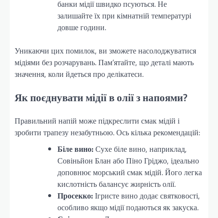
банки мідії швидко псуються. Не
залишайте їх при кімнатній температурі
довше години.
Уникаючи цих помилок, ви зможете насолоджуватися
мідіями без розчарувань. Пам’ятайте, що деталі мають
значення, коли йдеться про делікатеси.
Як поєднувати мідії в олії з напоями?
Правильний напій може підкреслити смак мідій і
зробити трапезу незабутньою. Ось кілька рекомендацій:
Біле вино:
Сухе біле вино, наприклад,
Совіньйон Блан або Піно Гріджо, ідеально
доповнює морський смак мідій. Його легка
кислотність балансує жирність олії.
Просекко:
Ігристе вино додає святковості,
особливо якщо мідії подаються як закуска.