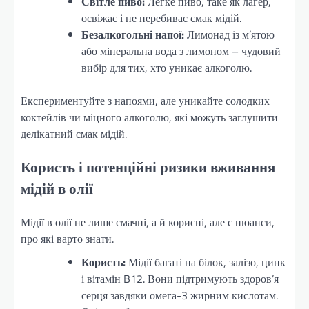
Світле пиво:
Легке пиво, таке як лагер,
освіжає і не перебиває смак мідій.
Безалкогольні напої:
Лимонад із м’ятою
або мінеральна вода з лимоном – чудовий
вибір для тих, хто уникає алкоголю.
Експериментуйте з напоями, але уникайте солодких
коктейлів чи міцного алкоголю, які можуть заглушити
делікатний смак мідій.
Користь і потенційні ризики вживання
мідій в олії
Мідії в олії не лише смачні, а й корисні, але є нюанси,
про які варто знати.
Користь:
Мідії багаті на білок, залізо, цинк
і вітамін B12. Вони підтримують здоров’я
серця завдяки омега-3 жирним кислотам.