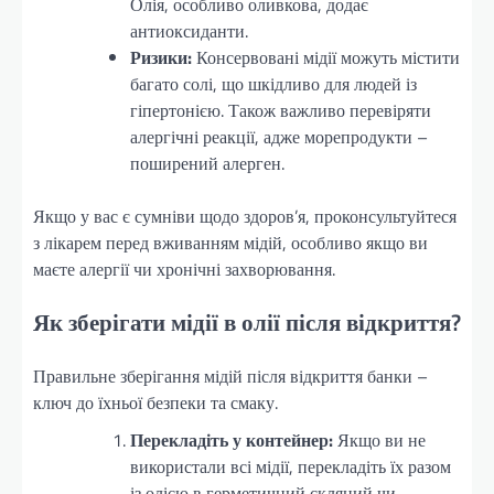
Олія, особливо оливкова, додає
антиоксиданти.
Ризики:
Консервовані мідії можуть містити
багато солі, що шкідливо для людей із
гіпертонією. Також важливо перевіряти
алергічні реакції, адже морепродукти –
поширений алерген.
Якщо у вас є сумніви щодо здоров’я, проконсультуйтеся
з лікарем перед вживанням мідій, особливо якщо ви
маєте алергії чи хронічні захворювання.
Як зберігати мідії в олії після відкриття?
Правильне зберігання мідій після відкриття банки –
ключ до їхньої безпеки та смаку.
Перекладіть у контейнер:
Якщо ви не
використали всі мідії, перекладіть їх разом
із олією в герметичний скляний чи