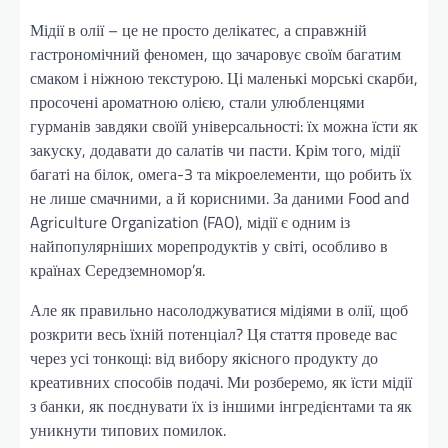
Мідії в олії – це не просто делікатес, а справжній
гастрономічний феномен, що зачаровує своїм багатим
смаком і ніжною текстурою. Ці маленькі морські скарби,
просочені ароматною олією, стали улюбленцями
гурманів завдяки своїй універсальності: їх можна їсти як
закуску, додавати до салатів чи пасти. Крім того, мідії
багаті на білок, омега-3 та мікроелементи, що робить їх
не лише смачними, а й корисними. За даними Food and
Agriculture Organization (FAO), мідії є одним із
найпопулярніших морепродуктів у світі, особливо в
країнах Середземномор’я.
Але як правильно насолоджуватися мідіями в олії, щоб
розкрити весь їхній потенціал? Ця стаття проведе вас
через усі тонкощі: від вибору якісного продукту до
креативних способів подачі. Ми розберемо, як їсти мідії
з банки, як поєднувати їх із іншими інгредієнтами та як
уникнути типових помилок.