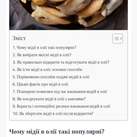
Зміст
Чому мідії в олії такі популярні?
Як вибрати якісні мідії в олії?
Як правильно відкрити та підготувати мідії в олії?
Як їсти мідії в олії: основні способи
Порівняння способів подачі мідій в олії
Цікаві факти про мідії в олії
Поширені помилки під час вживання мідій в олії
Як поєднувати мідії в олії з напоями?
Користь і потенційні ризики вживання мідій в олії
Як зберігати мідії в олії після відкриття?
Чому мідії в олії такі популярні?