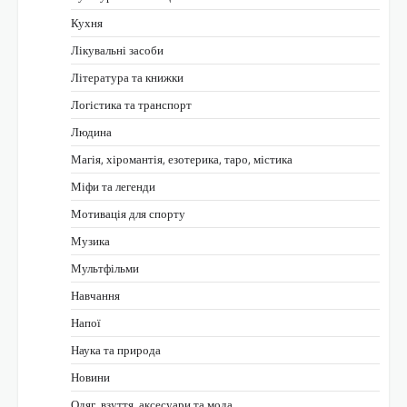
Кухня
Лікувальні засоби
Література та книжки
Логістика та транспорт
Людина
Магія, хіромантія, езотерика, таро, містика
Міфи та легенди
Мотивація для спорту
Музика
Мультфільми
Навчання
Напої
Наука та природа
Новини
Одяг, взуття, аксесуари та мода