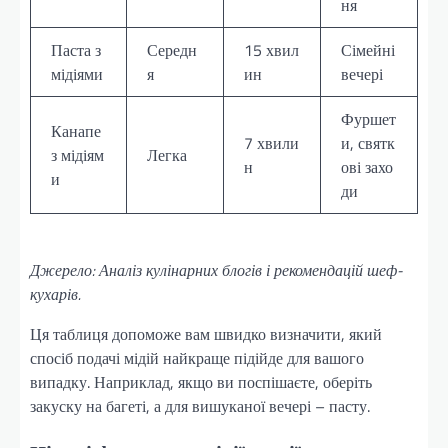
ня
Паста з
Середн
15 хвил
Сімейні
мідіями
я
ин
вечері
Фуршет
Канапе
7 хвили
и, святк
з мідіям
Легка
н
ові захо
и
ди
Джерело: Аналіз кулінарних блогів і рекомендацій шеф-
кухарів.
Ця таблиця допоможе вам швидко визначити, який
спосіб подачі мідій найкраще підійде для вашого
випадку. Наприклад, якщо ви поспішаєте, оберіть
закуску на багеті, а для вишуканої вечері – пасту.