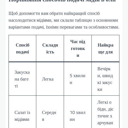
Щоб допомогти вам обрати найкращий спосіб
насолодитися мідіями, ми склали таблицю з основними
варіантами подачі, їхніми перевагами та особливостями.
Час під
Спосіб
Складн
Найкра
готовк
подачі
ість
ще для
и
Вечірк
Закуска
5 хвили
и, швид
на баге
Легка
н
кі закус
ті
ки
Легкі о
біди, діє
Салат із
Середн
10 хвил
тичне х
мідіями
я
ин
арчуван