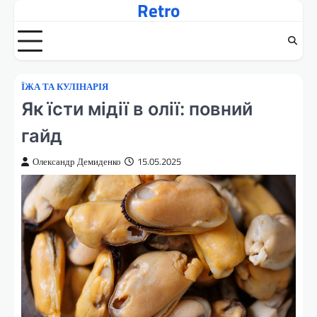
Retro
Перейти
до
вмісту
ЇЖА ТА КУЛІНАРІЯ
Як їсти мідії в олії: повний
гайд
Олександр Демиденко
15.05.2025