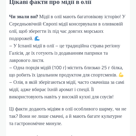
Цікаві факти про мідії в олії
Чи знали ви?
Мідії в олії мають багатовікову історію! У
Середньовічній Європі мідії консервували в оливковій
олії, щоб зберегти їх під час довгих морських
подорожей.
– У Іспанії мідії в олії – це традиційна страва регіону
Галісія, де їх готують із додаванням паприки та
лаврового листя.
– Одна порція мідій (100 г) містить близько 25 г білка,
що робить їх ідеальним продуктом для спортсменів.
– Олія, в якій зберігаються мідії, часто смачніша за самі
мідії, адже вбирає їхній аромат і спеції. Її
використовують навіть у високій кухні для соусів!
Ці факти додають мідіям в олії особливого шарму, чи не
так? Вони не лише смачні, а й мають багате культурне
та гастрономічне минуле.