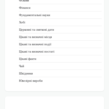
Фільми
Фінанси
Фундаментальні науки
Хобі
Церковні та святкові дати
Цікаві та визначні місця
Цікаві та визначні події
Цікаві та визначні постаті
Цікаві факти
Чай
Шкідники
Ювелірні вироби