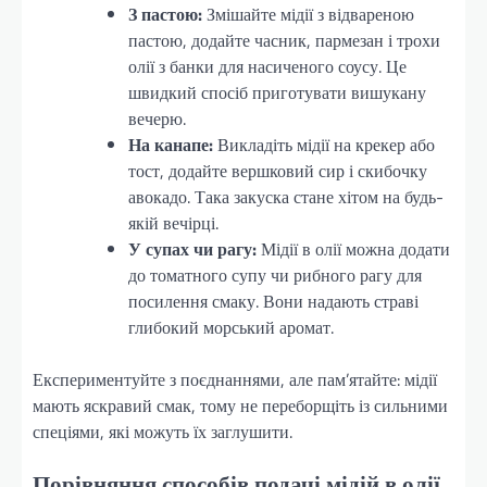
З пастою:
Змішайте мідії з відвареною
пастою, додайте часник, пармезан і трохи
олії з банки для насиченого соусу. Це
швидкий спосіб приготувати вишукану
вечерю.
На канапе:
Викладіть мідії на крекер або
тост, додайте вершковий сир і скибочку
авокадо. Така закуска стане хітом на будь-
якій вечірці.
У супах чи рагу:
Мідії в олії можна додати
до томатного супу чи рибного рагу для
посилення смаку. Вони надають страві
глибокий морський аромат.
Експериментуйте з поєднаннями, але пам’ятайте: мідії
мають яскравий смак, тому не переборщіть із сильними
спеціями, які можуть їх заглушити.
Порівняння способів подачі мідій в олії