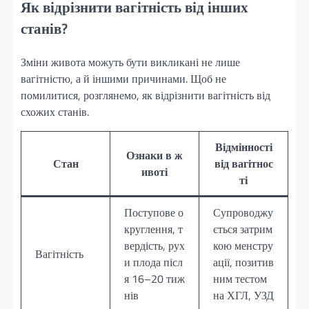
Як відрізнити вагітність від інших
станів?
Зміни живота можуть бути викликані не лише
вагітністю, а й іншими причинами. Щоб не
помилитися, розглянемо, як відрізнити вагітність від
схожих станів.
Відмінності
Ознаки в ж
Стан
від вагітнос
ивоті
ті
Поступове о
Супроводжу
круглення, т
ється затрим
вердість, рух
кою менстру
Вагітність
и плода післ
ації, позитив
я 16–20 тиж
ним тестом
нів
на ХГЛ, УЗД