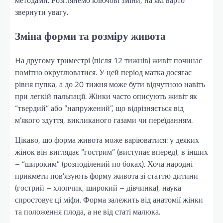
методами. Розглянемо ключові зміни, на які варто
звернути увагу.
Зміна форми та розміру живота
На другому триместрі (після 12 тижнів) живіт починає
помітно округлюватися. У цей період матка досягає
рівня пупка, а до 20 тижня може бути відчутною навіть
при легкій пальпації. Жінки часто описують живіт як
“твердий” або “напружений”, що відрізняється від
м’якого здуття, викликаного газами чи переїданням.
Цікаво, що форма живота може варіюватися: у деяких
жінок він виглядає “гострим” (виступає вперед), в інших
– “широким” (розподілений по боках). Хоча народні
прикмети пов’язують форму живота зі статтю дитини
(гострий – хлопчик, широкий – дівчинка), наука
спростовує ці міфи. Форма залежить від анатомії жінки
та положення плода, а не від статі малюка.