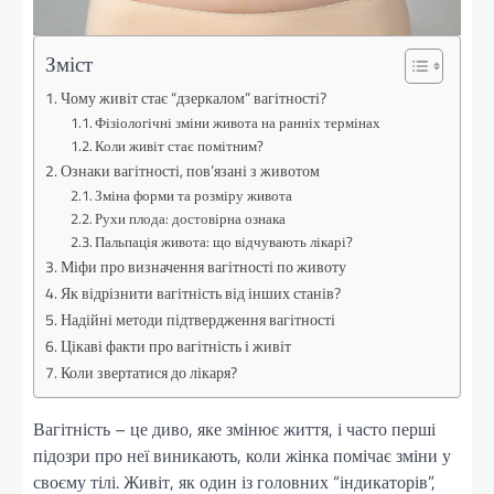
Зміст
Чому живіт стає “дзеркалом” вагітності?
Фізіологічні зміни живота на ранніх термінах
Коли живіт стає помітним?
Ознаки вагітності, пов’язані з животом
Зміна форми та розміру живота
Рухи плода: достовірна ознака
Пальпація живота: що відчувають лікарі?
Міфи про визначення вагітності по животу
Як відрізнити вагітність від інших станів?
Надійні методи підтвердження вагітності
Цікаві факти про вагітність і живіт
Коли звертатися до лікаря?
Вагітність – це диво, яке змінює життя, і часто перші
підозри про неї виникають, коли жінка помічає зміни у
своєму тілі. Живіт, як один із головних “індикаторів”,