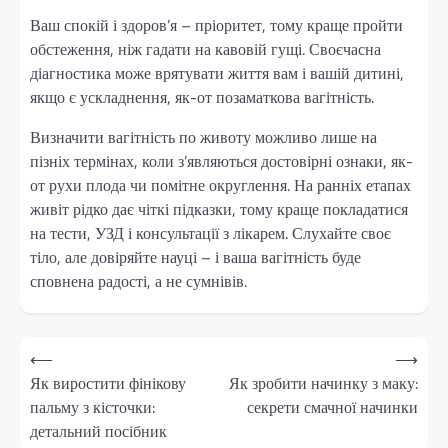
Ваш спокій і здоров’я – пріоритет, тому краще пройти
обстеження, ніж гадати на кавовій гущі. Своєчасна
діагностика може врятувати життя вам і вашій дитині,
якщо є ускладнення, як-от позаматкова вагітність.
Визначити вагітність по животу можливо лише на
пізніх термінах, коли з’являються достовірні ознаки, як-
от рухи плода чи помітне округлення. На ранніх етапах
живіт рідко дає чіткі підказки, тому краще покладатися
на тести, УЗД і консультації з лікарем. Слухайте своє
тіло, але довіряйте науці – і ваша вагітність буде
сповнена радості, а не сумнівів.
Навігація
⟵
⟶
записів
Як виростити фінікову
Як зробити начинку з маку:
пальму з кісточки:
секрети смачної начинки
детальний посібник