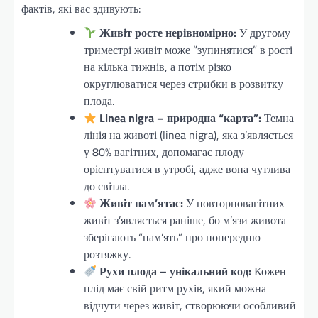
фактів, які вас здивують:
Живіт росте нерівномірно:
У другому
триместрі живіт може “зупинятися” в рості
на кілька тижнів, а потім різко
округлюватися через стрибки в розвитку
плода.
Linea nigra – природна “карта”:
Темна
лінія на животі (linea nigra), яка з’являється
у 80% вагітних, допомагає плоду
орієнтуватися в утробі, адже вона чутлива
до світла.
Живіт пам’ятає:
У повторновагітних
живіт з’являється раніше, бо м’язи живота
зберігають “пам’ять” про попередню
розтяжку.
Рухи плода – унікальний код:
Кожен
плід має свій ритм рухів, який можна
відчути через живіт, створюючи особливий