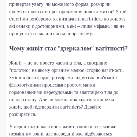
привертає увагу: чи може його форма, розмір чи
відчуття підказати про зародження нового життя? У цій
статті ми розберемо, як визначити вагітність по животу,
які ознаки є достовірними, а які – лише міфами, і як не
пропустити важливі сигнали організму.
Чому живіт стає “дзеркалом” вагітності?
Живіт – це не просто частина тіла, а своєрідне
“полотно”, на якому організм малює історію вагітності.
Зміни в його формі, розмірі чи відчуттях пов’язані з
фізіологічними процесами: ростом матки,
гормональними перебудовами та адаптацією тіла до
нового стану. Але чи можна покладатися лише на
живіт, щоб підтвердити вагітність? Давайте
розбиратися.
У перші тижні вагітності живіт залишається майже
незмінним зовні, але всередині вже відбуваються