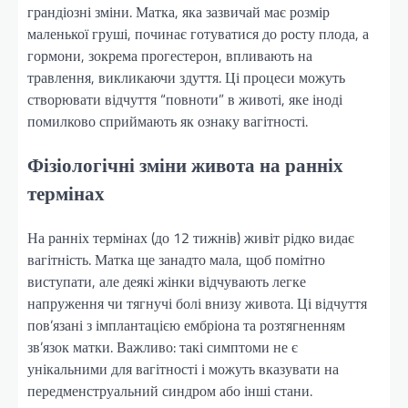
грандіозні зміни. Матка, яка зазвичай має розмір
маленької груші, починає готуватися до росту плода, а
гормони, зокрема прогестерон, впливають на
травлення, викликаючи здуття. Ці процеси можуть
створювати відчуття “повноти” в животі, яке іноді
помилково сприймають як ознаку вагітності.
Фізіологічні зміни живота на ранніх
термінах
На ранніх термінах (до 12 тижнів) живіт рідко видає
вагітність. Матка ще занадто мала, щоб помітно
виступати, але деякі жінки відчувають легке
напруження чи тягнучі болі внизу живота. Ці відчуття
пов’язані з імплантацією ембріона та розтягненням
зв’язок матки. Важливо: такі симптоми не є
унікальними для вагітності і можуть вказувати на
передменструальний синдром або інші стани.