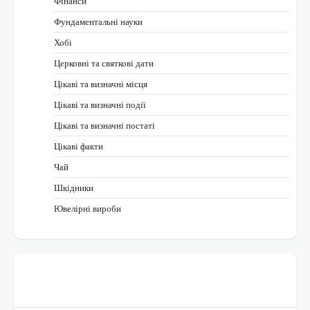
Фінанси
Фундаментальні науки
Хобі
Церковні та святкові дати
Цікаві та визначні місця
Цікаві та визначні події
Цікаві та визначні постаті
Цікаві факти
Чай
Шкідники
Ювелірні вироби