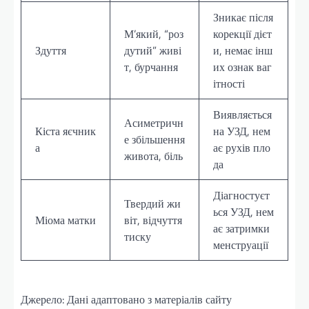
Зникає після
М’який, “роз
корекції дієт
Здуття
дутий” живі
и, немає інш
т, бурчання
их ознак ваг
ітності
Виявляється
Асиметричн
Кіста яєчник
на УЗД, нем
е збільшення
а
ає рухів пло
живота, біль
да
Діагностуєт
Твердий жи
ься УЗД, нем
Міома матки
віт, відчуття
ає затримки
тиску
менструації
Джерело: Дані адаптовано з матеріалів сайту