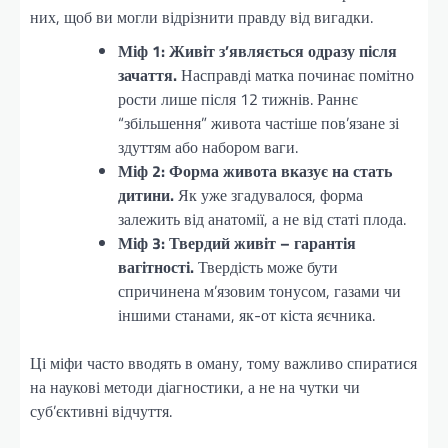
них, щоб ви могли відрізнити правду від вигадки.
Міф 1: Живіт з’являється одразу після
зачаття.
Насправді матка починає помітно
рости лише після 12 тижнів. Раннє
“збільшення” живота частіше пов’язане зі
здуттям або набором ваги.
Міф 2: Форма живота вказує на стать
дитини.
Як уже згадувалося, форма
залежить від анатомії, а не від статі плода.
Міф 3: Твердий живіт – гарантія
вагітності.
Твердість може бути
спричинена м’язовим тонусом, газами чи
іншими станами, як-от кіста яєчника.
Ці міфи часто вводять в оману, тому важливо спиратися
на наукові методи діагностики, а не на чутки чи
суб’єктивні відчуття.