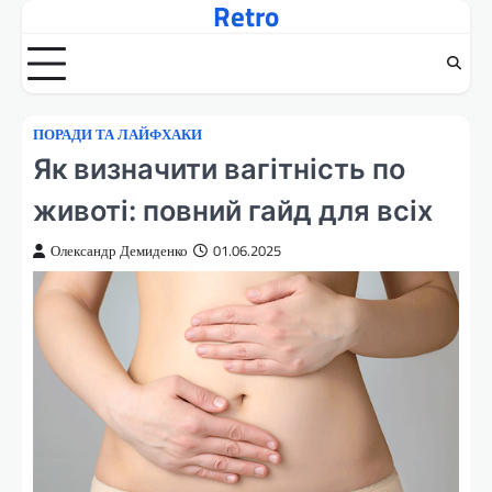
Retro
Перейти
до
вмісту
ПОРАДИ ТА ЛАЙФХАКИ
Як визначити вагітність по
животі: повний гайд для всіх
Олександр Демиденко
01.06.2025