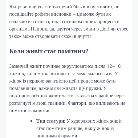
Якщо ви відчуваєте тягнучий біль внизу живота, не
поспішайте робити висновки – це може бути як
ознакою вагітності, так і сигналом інших процесів в
організмі. Наприклад, здуття через зміни в дієті чи стрес
також може створювати схожі відчуття.
Коли живіт стає помітним?
Зазвичай живіт починає округлюватися після 12–16
тижнів, коли матка виходить за межі малого тазу. У
жінок із першою вагітністю цей процес може бути
повільнішим, адже м’язи живота ще пружні. У
повторновагітних живіт часто з’являється раніше через
розтягнуті м’язові тканини. Фактори, що впливають на
помітність живота:
Тип статури:
У худорлявих жінок живіт
стає помітним раніше, ніж у жінок із
пишними формами.