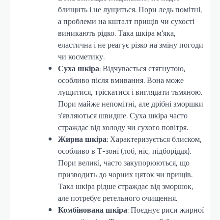
блищить і не лущиться. Пори ледь помітні,
а проблеми на кшталт прищів чи сухості
виникають рідко. Така шкіра м’яка,
еластична і не реагує різко на зміну погоди
чи косметику.
Суха шкіра
: Відчувається стягнутою,
особливо після вмивання. Вона може
лущитися, тріскатися і виглядати тьмяною.
Пори майже непомітні, але дрібні зморшки
з’являються швидше. Суха шкіра часто
страждає від холоду чи сухого повітря.
Жирна шкіра
: Характеризується блиском,
особливо в Т-зоні (лоб, ніс, підборіддя).
Пори великі, часто закупорюються, що
призводить до чорних цяток чи прищів.
Така шкіра рідше страждає від зморшок,
але потребує ретельного очищення.
Комбінована шкіра
: Поєднує риси жирної