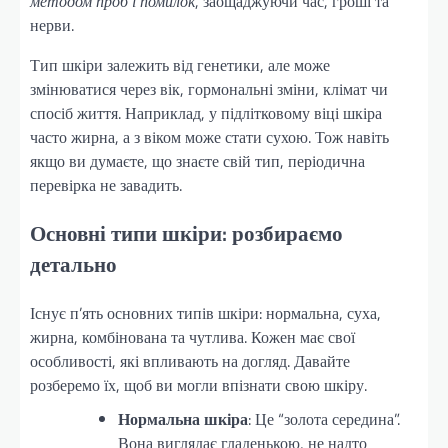
методом проб і помилок
, заощаджуючи час, гроші та
нерви.
Тип шкіри залежить від генетики, але може
змінюватися через вік, гормональні зміни, клімат чи
спосіб життя. Наприклад, у підлітковому віці шкіра
часто жирна, а з віком може стати сухою. Тож навіть
якщо ви думаєте, що знаєте свій тип, періодична
перевірка не завадить.
Основні типи шкіри: розбираємо
детально
Існує п’ять основних типів шкіри: нормальна, суха,
жирна, комбінована та чутлива. Кожен має свої
особливості, які впливають на догляд. Давайте
розберемо їх, щоб ви могли впізнати свою шкіру.
Нормальна шкіра
: Це “золота середина”.
Вона виглядає гладенькою, не надто