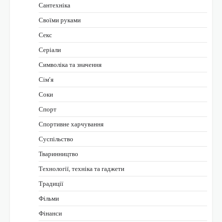
Сантехніка
Своїми руками
Секс
Серіали
Символіка та значення
Сім’я
Соки
Спорт
Спортивне харчування
Суспільство
Тваринництво
Технології, техніка та гаджети
Традиції
Фільми
Фінанси