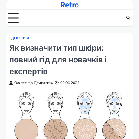
Retro
Перейти
до
вмісту
ЗДОРОВ'Я
Як визначити тип шкіри:
повний гід для новачків і
експертів
Олександр Демиденко
02.06.2025