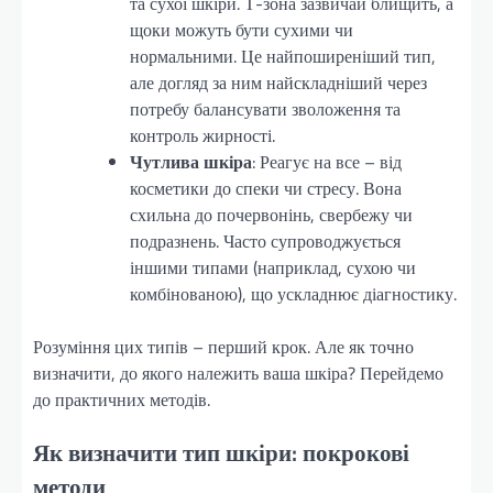
та сухої шкіри. Т-зона зазвичай блищить, а
щоки можуть бути сухими чи
нормальними. Це найпоширеніший тип,
але догляд за ним найскладніший через
потребу балансувати зволоження та
контроль жирності.
Чутлива шкіра
: Реагує на все – від
косметики до спеки чи стресу. Вона
схильна до почервонінь, свербежу чи
подразнень. Часто супроводжується
іншими типами (наприклад, сухою чи
комбінованою), що ускладнює діагностику.
Розуміння цих типів – перший крок. Але як точно
визначити, до якого належить ваша шкіра? Перейдемо
до практичних методів.
Як визначити тип шкіри: покрокові
методи