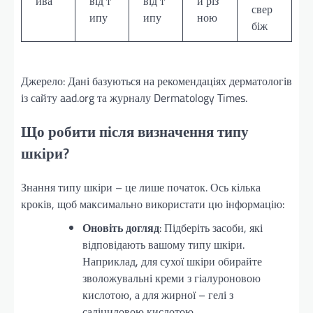
ива
від т
від т
и різ
свер
ипу
ипу
ною
біж
Джерело: Дані базуються на рекомендаціях дерматологів
із сайту aad.org та журналу Dermatology Times.
Що робити після визначення типу
шкіри?
Знання типу шкіри – це лише початок. Ось кілька
кроків, щоб максимально використати цю інформацію:
Оновіть догляд
: Підберіть засоби, які
відповідають вашому типу шкіри.
Наприклад, для сухої шкіри обирайте
зволожувальні креми з гіалуроновою
кислотою, а для жирної – гелі з
саліциловою кислотою.