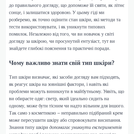
до правильного догляду, що допоможе їй сяяти, як літнє
сонце, і залишатися здоровою. У цьому гіді ми
розберемо, як точно оцінити стан шкіри, які методи та
тести використовувати, і як уникнути типових
помилок. Незалежно від того, чи ви новачок у світі
догляду за шкірою, чи просунутий ентузіаст, тут ви
знайдете глибокі пояснення та практичні поради.
Чому важливо знати свій тип шкіри?
Тип шкіри визначає, які засоби догляду вам підходять,
як реагує шкіра на зовнішні фактори, і навіть які
проблеми можуть виникнути в майбутньому. Уявіть, що
ви обираєте одяг: светр, який ідеально сидить на
одному, може бути тісним чи надто вільним для іншого.
Так само з косметикою – неправильно підібраний крем
може пересушити шкіру або спровокувати висипання.
Знання типу шкіри
допомагає уникнути експериментів