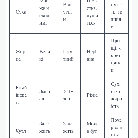
Май
Шор
Відс
нутіс
же н
стка,
Суха
утні
ть, тр
евид
лущи
й
іщин
имі
ться
и
При
щі, ч
Жир
Вели
Помі
Нері
орні
на
кі
тний
вна
цятк
и
Сухі
Комб
Зміш
У Т-
сть і
інова
Різна
ані
зоні
жирн
на
ість
Поче
Зале
Зале
Мож
рвоні
Чутл
жить
жить
е бут
ння,