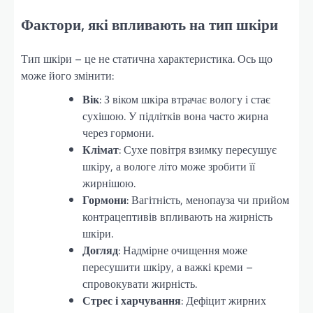
Фактори, які впливають на тип шкіри
Тип шкіри – це не статична характеристика. Ось що
може його змінити:
Вік
: З віком шкіра втрачає вологу і стає
сухішою. У підлітків вона часто жирна
через гормони.
Клімат
: Сухе повітря взимку пересушує
шкіру, а вологе літо може зробити її
жирнішою.
Гормони
: Вагітність, менопауза чи прийом
контрацептивів впливають на жирність
шкіри.
Догляд
: Надмірне очищення може
пересушити шкіру, а важкі креми –
спровокувати жирність.
Стрес і харчування
: Дефіцит жирних