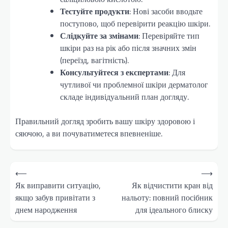
Тестуйте продукти
: Нові засоби вводьте
поступово, щоб перевірити реакцію шкіри.
Слідкуйте за змінами
: Перевіряйте тип
шкіри раз на рік або після значних змін
(переїзд, вагітність).
Консультуйтеся з експертами
: Для
чутливої чи проблемної шкіри дерматолог
складе індивідуальний план догляду.
Правильний догляд зробить вашу шкіру здоровою і
сяючою, а ви почуватиметеся впевненіше.
Навігація
⟵
⟶
записів
Як виправити ситуацію,
Як відчистити кран від
якщо забув привітати з
нальоту: повний посібник
днем народження
для ідеального блиску