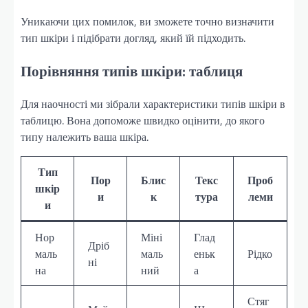
Уникаючи цих помилок, ви зможете точно визначити
тип шкіри і підібрати догляд, який їй підходить.
Порівняння типів шкіри: таблиця
Для наочності ми зібрали характеристики типів шкіри в
таблицю. Вона допоможе швидко оцінити, до якого
типу належить ваша шкіра.
Тип
Пор
Блис
Текс
Проб
шкір
и
к
тура
леми
и
Нор
Міні
Глад
Дріб
маль
маль
еньк
Рідко
ні
на
ний
а
Стяг