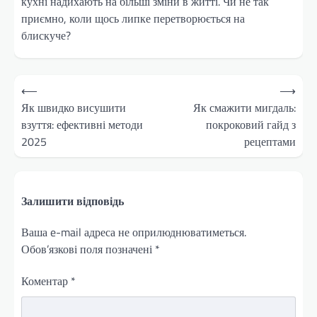
кухні надихають на більші зміни в житті. Чи не так
приємно, коли щось липке перетворюється на
блискуче?
Навігація
⟵
⟶
записів
Як швидко висушити
Як смажити мигдаль:
взуття: ефективні методи
покроковий гайд з
2025
рецептами
Залишити відповідь
Ваша e-mail адреса не оприлюднюватиметься.
Обов’язкові поля позначені
*
Коментар
*