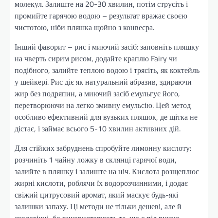
молекул. Залиште на 20-30 хвилин, потім струсіть і
промийте гарячою водою – результат вражає своєю
чистотою, ніби пляшка щойно з конвеєра.
Інший фаворит – рис і миючий засіб: заповніть пляшку
на чверть сирим рисом, додайте краплю Fairy чи
подібного, залийте теплою водою і трясіть, як коктейль
у шейкері. Рис діє як натуральний абразив, здираючи
жир без подряпин, а миючий засіб емульгує його,
перетворюючи на легко змивну емульсію. Цей метод
особливо ефективний для вузьких пляшок, де щітка не
дістає, і займає всього 5-10 хвилин активних дій.
Для стійких забруднень спробуйте лимонну кислоту:
розчиніть 1 чайну ложку в склянці гарячої води,
залийте в пляшку і залиште на ніч. Кислота розщеплює
жирні кислоти, роблячи їх водорозчинними, і додає
свіжий цитрусовий аромат, який маскує будь-які
залишки запаху. Ці методи не тільки дешеві, але й
екологічні, бо використовують те, що є під рукою,