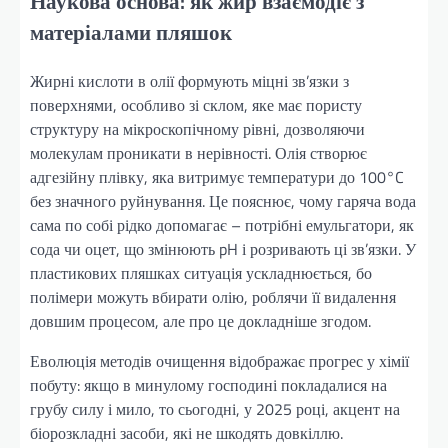
Наукова основа: як жир взаємодіє з
матеріалами пляшок
Жирні кислоти в олії формують міцні зв’язки з
поверхнями, особливо зі склом, яке має пористу
структуру на мікроскопічному рівні, дозволяючи
молекулам проникати в нерівності. Олія створює
адгезійну плівку, яка витримує температури до 100°C
без значного руйнування. Це пояснює, чому гаряча вода
сама по собі рідко допомагає – потрібні емульгатори, як
сода чи оцет, що змінюють pH і розривають ці зв’язки. У
пластикових пляшках ситуація ускладнюється, бо
полімери можуть вбирати олію, роблячи її видалення
довшим процесом, але про це докладніше згодом.
Еволюція методів очищення відображає прогрес у хімії
побуту: якщо в минулому господині покладалися на
грубу силу і мило, то сьогодні, у 2025 році, акцент на
біорозкладні засоби, які не шкодять довкіллю.