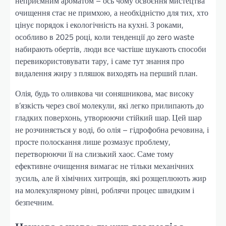
неприємним ароматом – ось чому освоєння мистецтва
очищення стає не примхою, а необхідністю для тих, хто
цінує порядок і екологічність на кухні. З роками,
особливо в 2025 році, коли тенденції до zero waste
набирають обертів, люди все частіше шукають способи
перевикористовувати тару, і саме тут знання про
видалення жиру з пляшок виходять на перший план.
Олія, будь то оливкова чи соняшникова, має високу
в’язкість через свої молекули, які легко прилипають до
гладких поверхонь, утворюючи стійкий шар. Цей шар
не розчиняється у воді, бо олія – гідрофобна речовина, і
просте полоскання лише розмазує проблему,
перетворюючи її на слизький хаос. Саме тому
ефективне очищення вимагає не тільки механічних
зусиль, але й хімічних хитрощів, які розщеплюють жир
на молекулярному рівні, роблячи процес швидким і
безпечним.