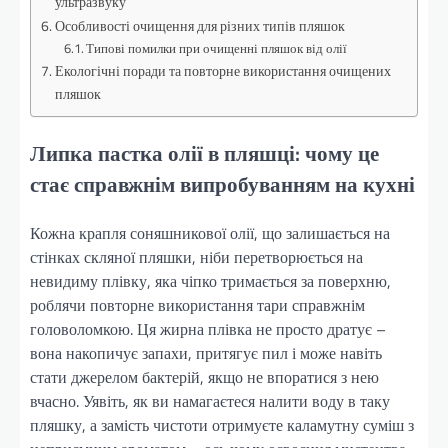
ультразвуку
Особливості очищення для різних типів пляшок
Типові помилки при очищенні пляшок від олії
Екологічні поради та повторне використання очищених
пляшок
Липка пастка олії в пляшці: чому це
стає справжнім випробуванням на кухні
Кожна крапля соняшникової олії, що залишається на
стінках скляної пляшки, ніби перетворюється на
невидиму плівку, яка чіпко тримається за поверхню,
роблячи повторне використання тари справжнім
головоломкою. Ця жирна плівка не просто дратує –
вона накопичує запахи, притягує пил і може навіть
стати джерелом бактерій, якщо не впоратися з нею
вчасно. Уявіть, як ви намагаєтеся налити воду в таку
пляшку, а замість чистоти отримуєте каламутну суміш з