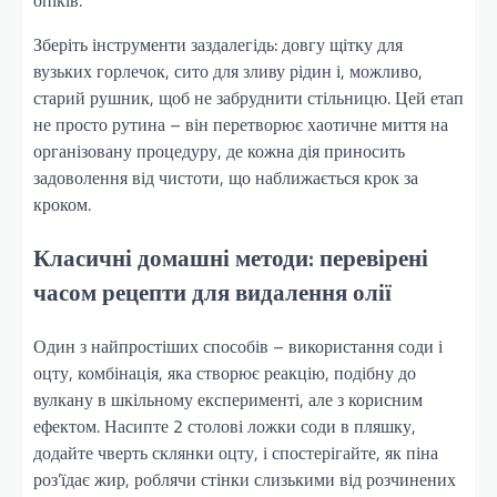
опіків.
Зберіть інструменти заздалегідь: довгу щітку для
вузьких горлечок, сито для зливу рідин і, можливо,
старий рушник, щоб не забруднити стільницю. Цей етап
не просто рутина – він перетворює хаотичне миття на
організовану процедуру, де кожна дія приносить
задоволення від чистоти, що наближається крок за
кроком.
Класичні домашні методи: перевірені
часом рецепти для видалення олії
Один з найпростіших способів – використання соди і
оцту, комбінація, яка створює реакцію, подібну до
вулкану в шкільному експерименті, але з корисним
ефектом. Насипте 2 столові ложки соди в пляшку,
додайте чверть склянки оцту, і спостерігайте, як піна
роз’їдає жир, роблячи стінки слизькими від розчинених