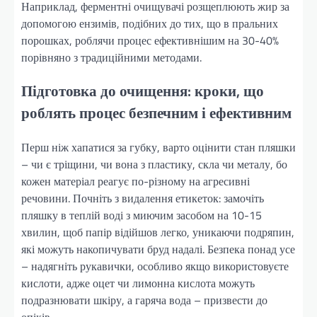
Наприклад, ферментні очищувачі розщеплюють жир за
допомогою ензимів, подібних до тих, що в пральних
порошках, роблячи процес ефективнішим на 30-40%
порівняно з традиційними методами.
Підготовка до очищення: кроки, що
роблять процес безпечним і ефективним
Перш ніж хапатися за губку, варто оцінити стан пляшки
– чи є тріщини, чи вона з пластику, скла чи металу, бо
кожен матеріал реагує по-різному на агресивні
речовини. Почніть з видалення етикеток: замочіть
пляшку в теплій воді з миючим засобом на 10-15
хвилин, щоб папір відійшов легко, уникаючи подряпин,
які можуть накопичувати бруд надалі. Безпека понад усе
– надягніть рукавички, особливо якщо використовуєте
кислоти, адже оцет чи лимонна кислота можуть
подразнювати шкіру, а гаряча вода – призвести до