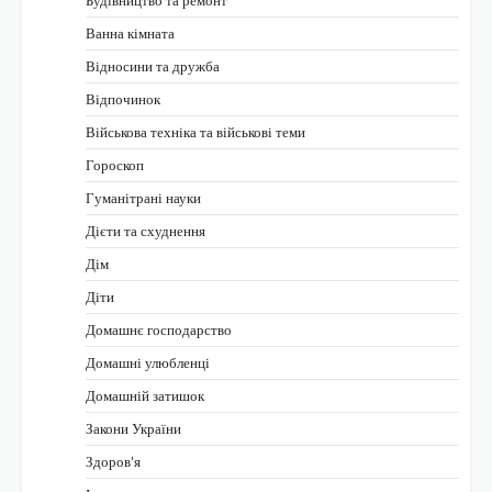
Будівництво та ремонт
Ванна кімната
Відносини та дружба
Відпочинок
Військова техніка та військові теми
Гороскоп
Гуманітрані науки
Дієти та схуднення
Дім
Діти
Домашнє господарство
Домашні улюбленці
Домашній затишок
Закони України
Здоров'я