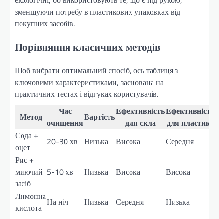
зменшуючи потребу в пластикових упаковках від
покупних засобів.
Порівняння класичних методів
Щоб вибрати оптимальний спосіб, ось таблиця з
ключовими характеристиками, заснована на
практичних тестах і відгуках користувачів.
Час
Ефективність
Ефективність
Метод
Вартість
очищення
для скла
для пластику
Сода +
20-30 хв
Низька
Висока
Середня
оцет
Рис +
миючий
5-10 хв
Низька
Висока
Висока
засіб
Лимонна
На ніч
Низька
Середня
Низька
кислота