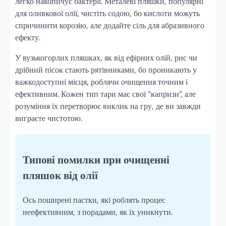
легко накопичує бактерії. Металеві пляшки, популярні
для оливкової олії, чистіть содою, бо кислоти можуть
спричинити корозію, але додайте сіль для абразивного
ефекту.
У вузькогорлих пляшках, як від ефірних олій, рис чи
дрібний пісок стають рятівниками, бо проникають у
важкодоступні місця, роблячи очищення точним і
ефективним. Кожен тип тари має свої “капризи”, але
розуміння їх перетворює виклик на гру, де ви завжди
виграєте чистотою.
Типові помилки при очищенні
пляшок від олії
Ось поширені пастки, які роблять процес
неефективним, з порадами, як їх уникнути.