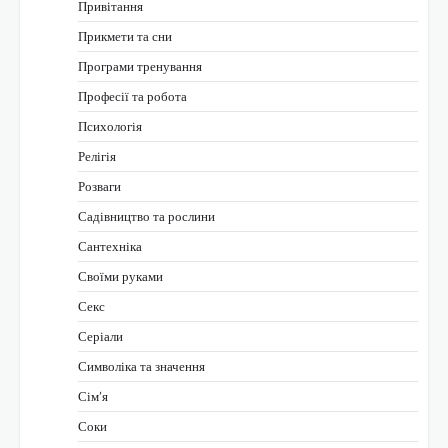
Привітання
Прикмети та сни
Програми тренування
Професії та робота
Психологія
Релігія
Розваги
Садівництво та рослини
Сантехніка
Своїми руками
Секс
Серіали
Символіка та значення
Сім’я
Соки