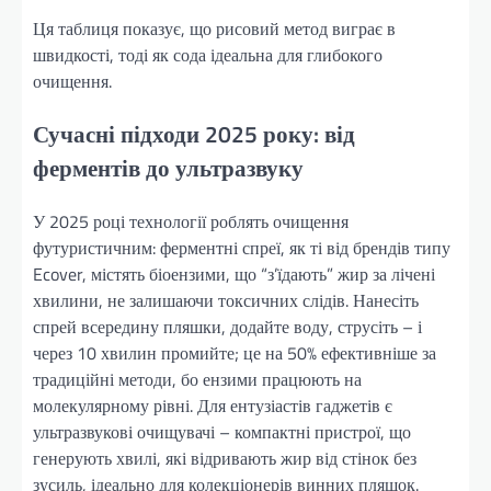
Ця таблиця показує, що рисовий метод виграє в
швидкості, тоді як сода ідеальна для глибокого
очищення.
Сучасні підходи 2025 року: від
ферментів до ультразвуку
У 2025 році технології роблять очищення
футуристичним: ферментні спреї, як ті від брендів типу
Ecover, містять біоензими, що “з’їдають” жир за лічені
хвилини, не залишаючи токсичних слідів. Нанесіть
спрей всередину пляшки, додайте воду, струсіть – і
через 10 хвилин промийте; це на 50% ефективніше за
традиційні методи, бо ензими працюють на
молекулярному рівні. Для ентузіастів гаджетів є
ультразвукові очищувачі – компактні пристрої, що
генерують хвилі, які відривають жир від стінок без
зусиль, ідеально для колекціонерів винних пляшок.