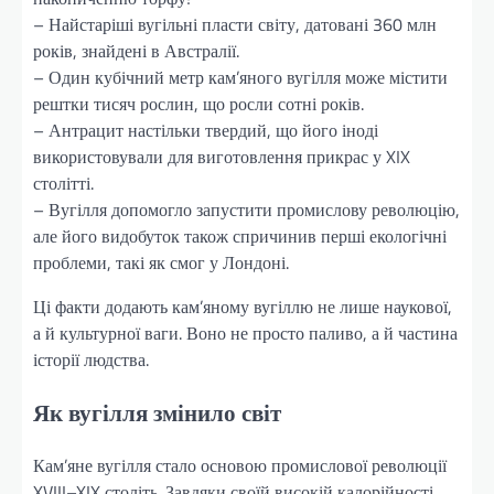
– Найстаріші вугільні пласти світу, датовані 360 млн
років, знайдені в Австралії.
– Один кубічний метр кам’яного вугілля може містити
рештки тисяч рослин, що росли сотні років.
– Антрацит настільки твердий, що його іноді
використовували для виготовлення прикрас у XIX
столітті.
– Вугілля допомогло запустити промислову революцію,
але його видобуток також спричинив перші екологічні
проблеми, такі як смог у Лондоні.
Ці факти додають кам’яному вугіллю не лише наукової,
а й культурної ваги. Воно не просто паливо, а й частина
історії людства.
Як вугілля змінило світ
Кам’яне вугілля стало основою промислової революції
XVIII–XIX століть. Завдяки своїй високій калорійності