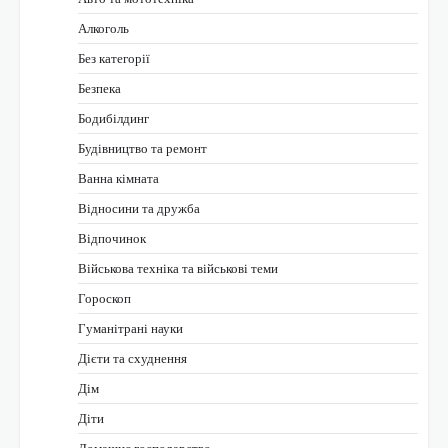
Алкоголь
Без категорії
Безпека
Бодибілдинг
Будівництво та ремонт
Ванна кімната
Відносини та дружба
Відпочинок
Військова техніка та військові теми
Гороскоп
Гуманітрані науки
Дієти та схуднення
Дім
Діти
Домашнє господарство