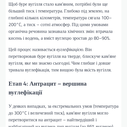
Щоб буре вугілля стало кам’яним, потрібні були ще
більший тиск і температура. Глибоко під землею, на
глибині кількох кілометрів, температура сягала 100–
200°C, а тиск – сотні атмосфер. Під цими умовами
органічна речовина зазнавала хімічних змін: втрачала
кисень і водень, а вміст вуглецю зростав до 80–90%.
Цей процес називається
вуглефікацією
. Він
перетворював буре вугілля на тверде, блискуче кам’яне
вугілля, яке ми знаємо сьогодні. Чим глибше і довше
тривала вуглефікація, тим вищою була якість вугілля.
Етап 4: Антрацит – вершина
вуглефікації
У деяких випадках, за екстремальних умов (температура
до 300°C і величезний тиск), кам’яне вугілля могло
перетворитися на антрацит – найтвердіший і
найбагатший на вуглець тип вугілля (до 95% вуглецю).