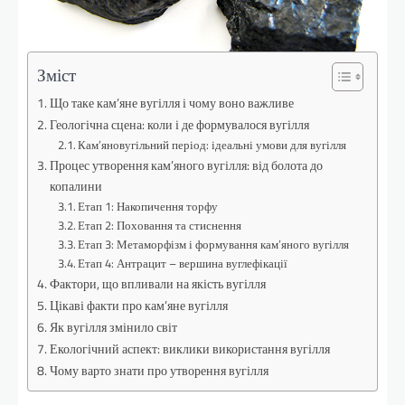
Зміст
Що таке кам’яне вугілля і чому воно важливе
Геологічна сцена: коли і де формувалося вугілля
Кам’яновугільний період: ідеальні умови для вугілля
Процес утворення кам’яного вугілля: від болота до
копалини
Етап 1: Накопичення торфу
Етап 2: Поховання та стиснення
Етап 3: Метаморфізм і формування кам’яного вугілля
Етап 4: Антрацит – вершина вуглефікації
Фактори, що впливали на якість вугілля
Цікаві факти про кам’яне вугілля
Як вугілля змінило світ
Екологічний аспект: виклики використання вугілля
Чому варто знати про утворення вугілля