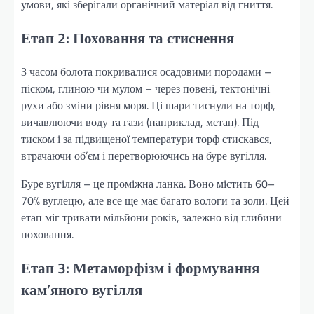
умови, які зберігали органічний матеріал від гниття.
Етап 2: Поховання та стиснення
З часом болота покривалися осадовими породами –
піском, глиною чи мулом – через повені, тектонічні
рухи або зміни рівня моря. Ці шари тиснули на торф,
вичавлюючи воду та гази (наприклад, метан). Під
тиском і за підвищеної температури торф стискався,
втрачаючи об’єм і перетворюючись на буре вугілля.
Буре вугілля – це проміжна ланка. Воно містить 60–
70% вуглецю, але все ще має багато вологи та золи. Цей
етап міг тривати мільйони років, залежно від глибини
поховання.
Етап 3: Метаморфізм і формування
кам’яного вугілля