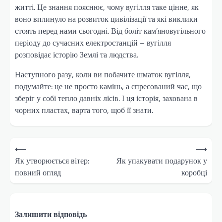
житті. Це знання пояснює, чому вугілля таке цінне, як
воно вплинуло на розвиток цивілізації та які виклики
стоять перед нами сьогодні. Від боліт кам’яновугільного
періоду до сучасних електростанцій – вугілля
розповідає історію Землі та людства.
Наступного разу, коли ви побачите шматок вугілля,
подумайте: це не просто камінь, а спресований час, що
зберіг у собі тепло давніх лісів. І ця історія, захована в
чорних пластах, варта того, щоб її знати.
Навігація
⟵
⟶
записів
Як утворюється вітер:
Як упакувати подарунок у
повний огляд
коробці
Залишити відповідь