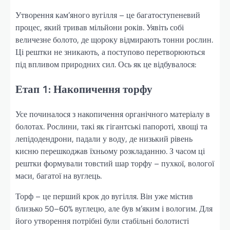
Утворення кам’яного вугілля – це багатоступеневий
процес, який тривав мільйони років. Уявіть собі
величезне болото, де щороку відмирають тонни рослин.
Ці рештки не зникають, а поступово перетворюються
під впливом природних сил. Ось як це відбувалося:
Етап 1: Накопичення торфу
Усе починалося з накопичення органічного матеріалу в
болотах. Рослини, такі як гігантські папороті, хвощі та
лепідодендрони, падали у воду, де низький рівень
кисню перешкоджав їхньому розкладанню. З часом ці
рештки формували товстий шар торфу – пухкої, вологої
маси, багатої на вуглець.
Торф – це перший крок до вугілля. Він уже містив
близько 50–60% вуглецю, але був м’яким і вологим. Для
його утворення потрібні були стабільні болотисті