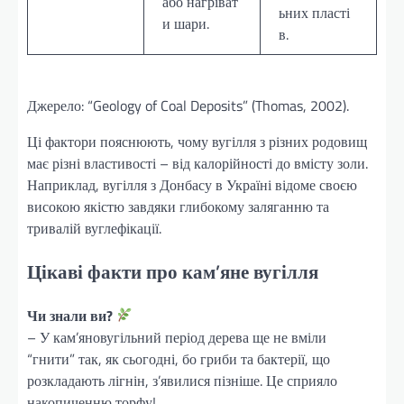
або нагріват
ьних пласті
и шари.
в.
Джерело: “Geology of Coal Deposits” (Thomas, 2002).
Ці фактори пояснюють, чому вугілля з різних родовищ
має різні властивості – від калорійності до вмісту золи.
Наприклад, вугілля з Донбасу в Україні відоме своєю
високою якістю завдяки глибокому заляганню та
тривалій вуглефікації.
Цікаві факти про кам’яне вугілля
Чи знали ви?
– У кам’яновугільний період дерева ще не вміли
“гнити” так, як сьогодні, бо гриби та бактерії, що
розкладають лігнін, з’явилися пізніше. Це сприяло
накопиченню торфу!