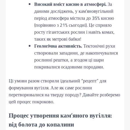
Високий вміст кисню в атмосфері.
За
даними досліджень, у кам’яновугільний
період атмосфера містила до 35% кисню
(порівняно з 21% сьогодні). Це сприяло
росту гігантських рослин і навіть комах,
таких як метрові бабки!
Геологічна активність.
Тектонічні рухи
створювали западини, де накопичувалися
рослинні рештки, а згодом ці шари
покривалися осадовими породами.
Ці умови разом створили ідеальний “рецепт” для
формування вугілля. Але як саме рослини
перетворювалися на тверду породу? Давайте розберемо
цей процес покроково.
Процес утворення кам’яного вугілля:
від болота до копалини