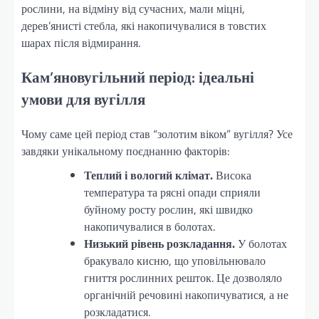
рослини, на відміну від сучасних, мали міцні,
дерев’янисті стебла, які накопичувалися в товстих
шарах після відмирання.
Кам’яновугільний період: ідеальні
умови для вугілля
Чому саме цей період став “золотим віком” вугілля? Усе
завдяки унікальному поєднанню факторів:
Теплий і вологий клімат.
Висока
температура та рясні опади сприяли
буйному росту рослин, які швидко
накопичувалися в болотах.
Низький рівень розкладання.
У болотах
бракувало кисню, що уповільнювало
гниття рослинних решток. Це дозволяло
органічній речовині накопичуватися, а не
розкладатися.