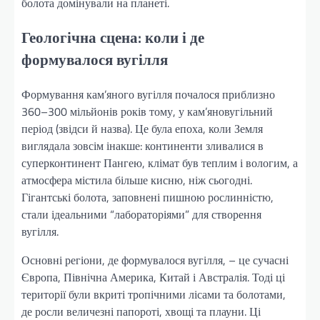
болота домінували на планеті.
Геологічна сцена: коли і де
формувалося вугілля
Формування кам’яного вугілля почалося приблизно
360–300 мільйонів років тому, у кам’яновугільний
період (звідси й назва). Це була епоха, коли Земля
виглядала зовсім інакше: континенти зливалися в
суперконтинент Пангею, клімат був теплим і вологим, а
атмосфера містила більше кисню, ніж сьогодні.
Гігантські болота, заповнені пишною рослинністю,
стали ідеальними “лабораторіями” для створення
вугілля.
Основні регіони, де формувалося вугілля, – це сучасні
Європа, Північна Америка, Китай і Австралія. Тоді ці
території були вкриті тропічними лісами та болотами,
де росли величезні папороті, хвощі та плауни. Ці