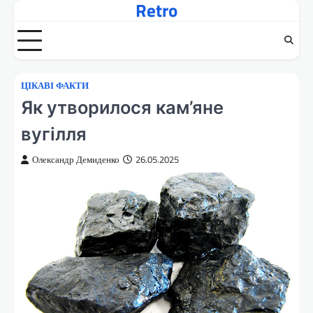
Retro
Перейти
до
вмісту
ЦІКАВІ ФАКТИ
Як утворилося кам’яне
вугілля
Олександр Демиденко
26.05.2025