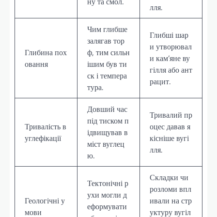
ну та смол.
лля.
Чим глибше
Глибші шар
залягав тор
и утворювал
Глибина пох
ф, тим сильн
и кам’яне ву
овання
ішим був ти
гілля або ант
ск і темпера
рацит.
тура.
Довший час
Тривалий пр
під тиском п
Тривалість в
оцес давав я
ідвищував в
углефікації
кісніше вугі
міст вуглец
лля.
ю.
Складки чи
Тектонічні р
розломи впл
ухи могли д
Геологічні у
ивали на стр
еформувати
мови
уктуру вугіл