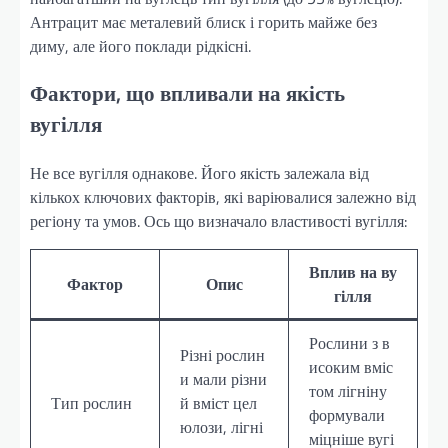
Антрацит має металевий блиск і горить майже без
диму, але його поклади рідкісні.
Фактори, що впливали на якість
вугілля
Не все вугілля однакове. Його якість залежала від
кількох ключових факторів, які варіювалися залежно від
регіону та умов. Ось що визначало властивості вугілля:
Вплив на ву
Фактор
Опис
гілля
Рослини з в
Різні рослин
исоким вміс
и мали різни
том лігніну
Тип рослин
й вміст цел
формували
юлози, лігні
міцніше вугі