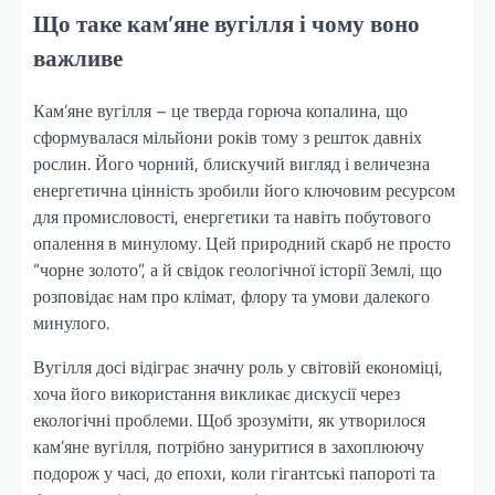
Що таке кам’яне вугілля і чому воно
важливе
Кам’яне вугілля – це тверда горюча копалина, що
сформувалася мільйони років тому з решток давніх
рослин. Його чорний, блискучий вигляд і величезна
енергетична цінність зробили його ключовим ресурсом
для промисловості, енергетики та навіть побутового
опалення в минулому. Цей природний скарб не просто
“чорне золото”, а й свідок геологічної історії Землі, що
розповідає нам про клімат, флору та умови далекого
минулого.
Вугілля досі відіграє значну роль у світовій економіці,
хоча його використання викликає дискусії через
екологічні проблеми. Щоб зрозуміти, як утворилося
кам’яне вугілля, потрібно зануритися в захоплюючу
подорож у часі, до епохи, коли гігантські папороті та