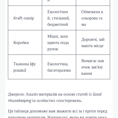
Екологічни
Обмежена к
Kraft-папір
й, стильний,
ольорова га
бюджетний
ма
Міцні, захи
Дорожчі, зай
Коробки
щають пода
мають місце
рунок
Вимагає нав
Тканина (фу
Екологічна,
ичок зав’язу
рошікі)
багаторазова
вання
Джерело: Аналіз матеріалів на основі статей із
Good
Housekeeping
та особистих спостережень.
Ця таблиця допоможе вам зважити всі за і проти перед
покупкою матеріалів. Наприклад, якщо ви хочете щось