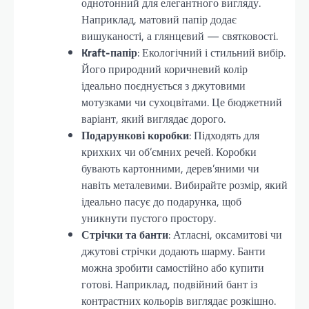
однотонний для елегантного вигляду.
Наприклад, матовий папір додає
вишуканості, а глянцевий — святковості.
Kraft-папір
: Екологічний і стильний вибір.
Його природний коричневий колір
ідеально поєднується з джутовими
мотузками чи сухоцвітами. Це бюджетний
варіант, який виглядає дорого.
Подарункові коробки
: Підходять для
крихких чи об’ємних речей. Коробки
бувають картонними, дерев’яними чи
навіть металевими. Вибирайте розмір, який
ідеально пасує до подарунка, щоб
уникнути пустого простору.
Стрічки та банти
: Атласні, оксамитові чи
джутові стрічки додають шарму. Банти
можна зробити самостійно або купити
готові. Наприклад, подвійний бант із
контрастних кольорів виглядає розкішно.