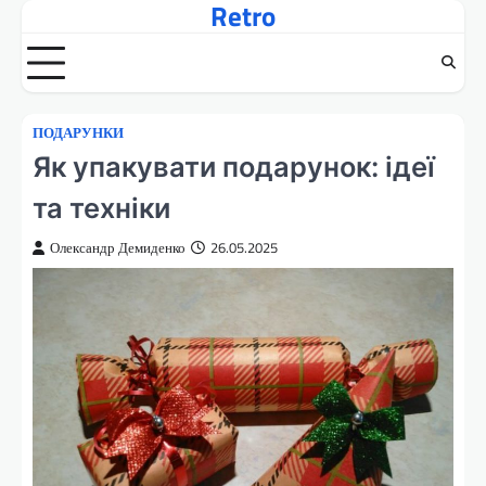
Retro
Перейти
до
вмісту
ПОДАРУНКИ
Як упакувати подарунок: ідеї
та техніки
Олександр Демиденко
26.05.2025