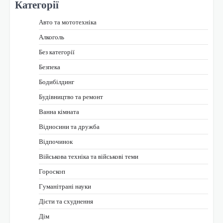
Категорії
Авто та мототехніка
Алкоголь
Без категорії
Безпека
Бодибілдинг
Будівництво та ремонт
Ванна кімната
Відносини та дружба
Відпочинок
Військова техніка та військові теми
Гороскоп
Гуманітрані науки
Дієти та схуднення
Дім