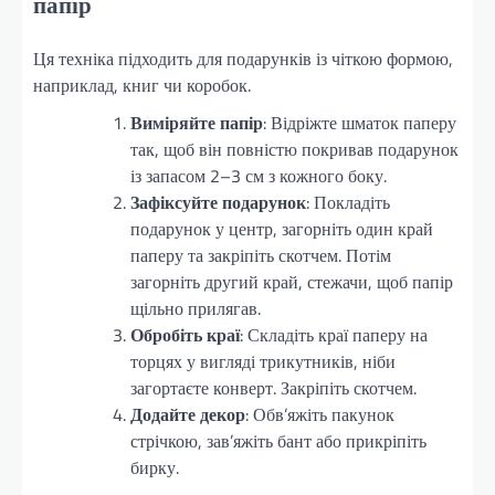
папір
Ця техніка підходить для подарунків із чіткою формою,
наприклад, книг чи коробок.
Виміряйте папір
: Відріжте шматок паперу
так, щоб він повністю покривав подарунок
із запасом 2–3 см з кожного боку.
Зафіксуйте подарунок
: Покладіть
подарунок у центр, загорніть один край
паперу та закріпіть скотчем. Потім
загорніть другий край, стежачи, щоб папір
щільно прилягав.
Обробіть краї
: Складіть краї паперу на
торцях у вигляді трикутників, ніби
загортаєте конверт. Закріпіть скотчем.
Додайте декор
: Обв’яжіть пакунок
стрічкою, зав’яжіть бант або прикріпіть
бирку.