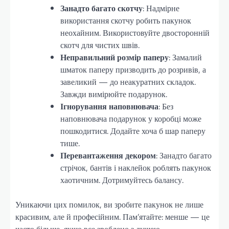
Занадто багато скотчу
: Надмірне
використання скотчу робить пакунок
неохайним. Використовуйте двосторонній
скотч для чистих швів.
Неправильний розмір паперу
: Замалий
шматок паперу призводить до розривів, а
завеликий — до неакуратних складок.
Завжди вимірюйте подарунок.
Ігнорування наповнювача
: Без
наповнювача подарунок у коробці може
пошкодитися. Додайте хоча б шар паперу
тише.
Перевантаження декором
: Занадто багато
стрічок, бантів і наклейок роблять пакунок
хаотичним. Дотримуйтесь балансу.
Уникаючи цих помилок, ви зробите пакунок не лише
красивим, але й професійним. Пам’ятайте: менше — це