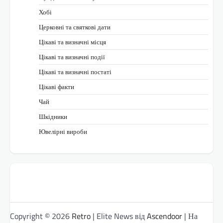
Хобі
Церковні та святкові дати
Цікаві та визначні місця
Цікаві та визначні події
Цікаві та визначні постаті
Цікаві факти
Чай
Шкідники
Ювелірні вироби
Copyright © 2026
Retro
| Elite News від
Ascendoor
| На