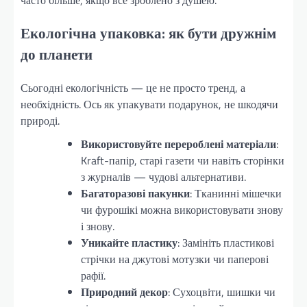
часто більше, якщо все зроблено з душею.
Екологічна упаковка: як бути дружнім
до планети
Сьогодні екологічність — це не просто тренд, а
необхідність. Ось як упакувати подарунок, не шкодячи
природі.
Використовуйте перероблені матеріали
:
Kraft-папір, старі газети чи навіть сторінки
з журналів — чудові альтернативи.
Багаторазові пакунки
: Тканинні мішечки
чи фурошікі можна використовувати знову
і знову.
Уникайте пластику
: Замініть пластикові
стрічки на джутові мотузки чи паперові
рафії.
Природний декор
: Сухоцвіти, шишки чи