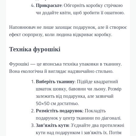
Прикрасьте
: Обгорніть коробку стрічкою
чи додайте квіти, щоб зробити її ошатною.
Наповнювач не лише захищає подарунок, але й створює
ефект сюрпризу, коли людина відкриває коробку.
Техніка фурошікі
Фурошікі — це японська техніка упаковки в тканину.
Вона екологічна й виглядає надзвичайно стильно.
Виберіть тканину
: Підійде квадратний
шматок шовку, бавовни чи льону. Розмір
залежить від подарунка, але зазвичай
50×50 см достатньо.
Розмістіть подарунок
: Покладіть
подарунок у центр тканини по діагоналі.
Зав’яжіть кути
: З’єднайте два протилежні
кути над подарунком і зав’яжіть їх. Потім