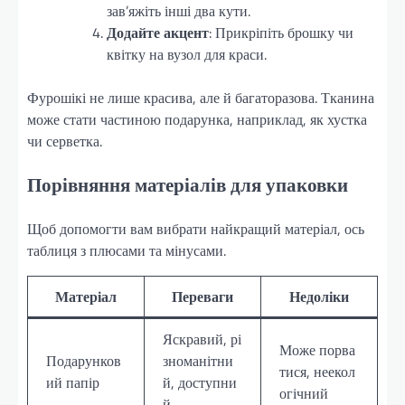
зав’яжіть інші два кути.
Додайте акцент
: Прикріпіть брошку чи
квітку на вузол для краси.
Фурошікі не лише красива, але й багаторазова. Тканина
може стати частиною подарунка, наприклад, як хустка
чи серветка.
Порівняння матеріалів для упаковки
Щоб допомогти вам вибрати найкращий матеріал, ось
таблиця з плюсами та мінусами.
Матеріал
Переваги
Недоліки
Яскравий, рі
Може порва
Подарунков
зноманітни
тися, неекол
ий папір
й, доступни
огічний
й