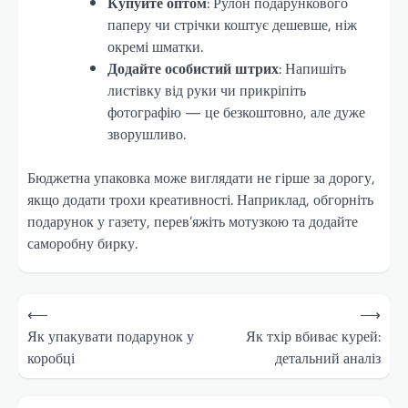
Купуйте оптом
: Рулон подарункового
паперу чи стрічки коштує дешевше, ніж
окремі шматки.
Додайте особистий штрих
: Напишіть
листівку від руки чи прикріпіть
фотографію — це безкоштовно, але дуже
зворушливо.
Бюджетна упаковка може виглядати не гірше за дорогу,
якщо додати трохи креативності. Наприклад, обгорніть
подарунок у газету, перев’яжіть мотузкою та додайте
саморобну бирку.
Навігація
⟵
⟶
записів
Як упакувати подарунок у
Як тхір вбиває курей:
коробці
детальний аналіз