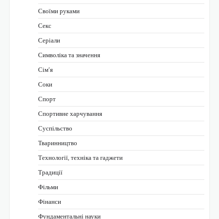
Своїми руками
Секс
Серіали
Символіка та значення
Сім’я
Соки
Спорт
Спортивне харчування
Суспільство
Тваринництво
Технології, техніка та гаджети
Традиції
Фільми
Фінанси
Фундаментальні науки