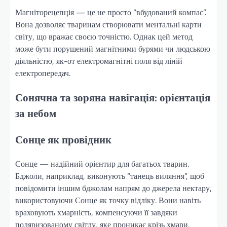
Магніторецепція — це не просто “вбудований компас”.
Вона дозволяє тваринам створювати ментальні карти
світу, що вражає своєю точністю. Однак цей метод
може бути порушений магнітними бурями чи людською
діяльністю, як-от електромагнітні поля від ліній
електропередач.
Сонячна та зоряна навігація: орієнтація
за небом
Сонце як провідник
Сонце — надійний орієнтир для багатьох тварин.
Бджоли, наприклад, виконують “танець виляння”, щоб
повідомити іншим бджолам напрям до джерела нектару,
використовуючи Сонце як точку відліку. Вони навіть
враховують хмарність, компенсуючи її завдяки
поляризованому світлу, яке проникає крізь хмари.