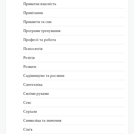
Приватна власність
Привітання
Прикмети та сни
Програми тренування
Професії та робота
Психологія
Релігія
Розваги
Садівництво та рослини
Сантехніка
Своїми руками
Секс
Серіали
Символіка та значення
Сім’я