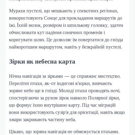
Мурахи пустелі, що мешкають у спекотних регіонах,
використовують Сонце для прокладання маршрутів до
їжі. Їхній мозок, розміром із шпилькову головку, здатен
обчислювати кут падіння сонячних променів і
коригувати шлях. Це дозволяє їм повертатися до гнізда
найкоротшим маршрутом, навіть у безкрайній пустелі.
Зірки як небесна карта
Нічна навігація за зірками — це справжнє мистецтво.
Перелітні птахи, як-от індигові в’юрки, вивчають
зоряне небо ще в гнізді. Молоді птахи проводять ночі,
спостерігаючи за рухом зірок навколо Полярної зірки,
що формує їхню внутрішню карту. Під час міграцій
вони використовують сузір’я для орієнтації, навіть якщо
хмари закривають частину неба.
Цікаво, що зоряна навігація не обмежується птахами.