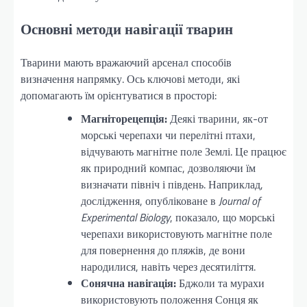
Основні методи навігації тварин
Тварини мають вражаючий арсенал способів
визначення напрямку. Ось ключові методи, які
допомагають їм орієнтуватися в просторі:
Магніторецепція:
Деякі тварини, як-от
морські черепахи чи перелітні птахи,
відчувають магнітне поле Землі. Це працює
як природний компас, дозволяючи їм
визначати північ і південь. Наприклад,
дослідження, опубліковане в
Journal of
Experimental Biology
, показало, що морські
черепахи використовують магнітне поле
для повернення до пляжів, де вони
народилися, навіть через десятиліття.
Сонячна навігація:
Бджоли та мурахи
використовують положення Сонця як