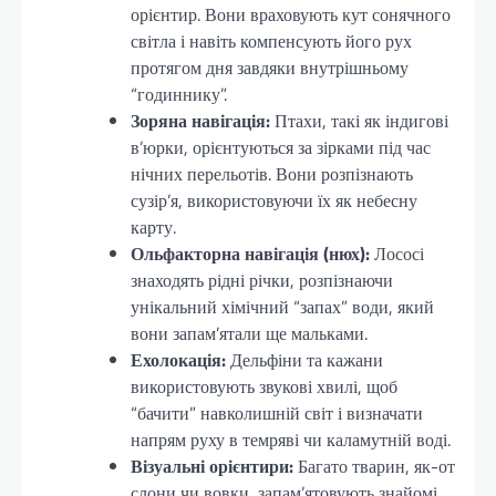
орієнтир. Вони враховують кут сонячного
світла і навіть компенсують його рух
протягом дня завдяки внутрішньому
“годиннику”.
Зоряна навігація:
Птахи, такі як індигові
в’юрки, орієнтуються за зірками під час
нічних перельотів. Вони розпізнають
сузір’я, використовуючи їх як небесну
карту.
Ольфакторна навігація (нюх):
Лососі
знаходять рідні річки, розпізнаючи
унікальний хімічний “запах” води, який
вони запам’ятали ще мальками.
Ехолокація:
Дельфіни та кажани
використовують звукові хвилі, щоб
“бачити” навколишній світ і визначати
напрям руху в темряві чи каламутній воді.
Візуальні орієнтири:
Багато тварин, як-от
слони чи вовки, запам’ятовують знайомі