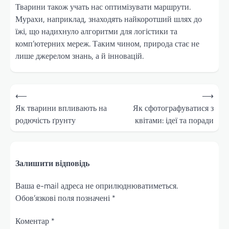
Тварини також учать нас оптимізувати маршрути.
Мурахи, наприклад, знаходять найкоротший шлях до
їжі, що надихнуло алгоритми для логістики та
комп’ютерних мереж. Таким чином, природа стає не
лише джерелом знань, а й інновацій.
Навігація
⟵
⟶
записів
Як тварини впливають на
Як сфотографуватися з
родючість ґрунту
квітами: ідеї та поради
Залишити відповідь
Ваша e-mail адреса не оприлюднюватиметься.
Обов’язкові поля позначені
*
Коментар
*