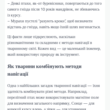
– Деякі птахи, як-от буревісники, повертаються до того
самого гнізда після 10 років мандрівок, не збиваючись
із курсу.
– Мурахи пустелі “рахують кроки”, щоб визначити
відстань до гнізда, навіть якщо їхній шлях вигинається.
Ці факти лише підкреслюють, наскільки
різноманітними та складними є методи навігації в
тваринному світі. Кожен вид — це маленький інженер,
який використовує природу як інструмент.
Як тварини комбінують методи
навігації
Одна з найбільших загадок тваринної навігації — їхня
здатність комбінувати різні методи. Наприклад,
перелітний птах може використовувати магнітне поле
для визначення загального напрямку, Сонце — для
корекції курсу вдень, а зірки — для уточнення