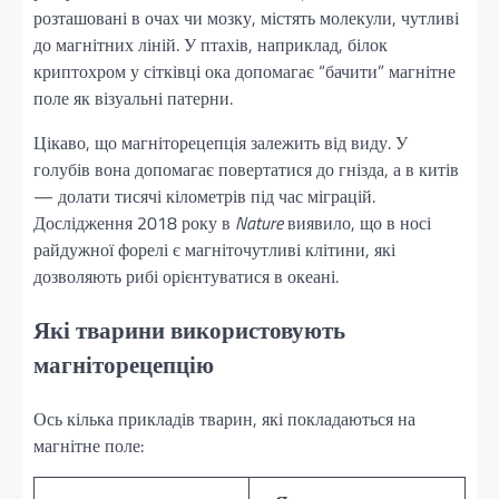
розташовані в очах чи мозку, містять молекули, чутливі
до магнітних ліній. У птахів, наприклад, білок
криптохром у сітківці ока допомагає “бачити” магнітне
поле як візуальні патерни.
Цікаво, що магніторецепція залежить від виду. У
голубів вона допомагає повертатися до гнізда, а в китів
— долати тисячі кілометрів під час міграцій.
Дослідження 2018 року в
Nature
виявило, що в носі
райдужної форелі є магніточутливі клітини, які
дозволяють рибі орієнтуватися в океані.
Які тварини використовують
магніторецепцію
Ось кілька прикладів тварин, які покладаються на
магнітне поле: