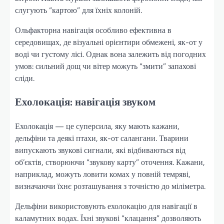
слугують “картою” для їхніх колоній.
Ольфакторна навігація особливо ефективна в
середовищах, де візуальні орієнтири обмежені, як-от у
воді чи густому лісі. Однак вона залежить від погодних
умов: сильний дощ чи вітер можуть “змити” запахові
сліди.
Ехолокація: навігація звуком
Ехолокація — це суперсила, яку мають кажани,
дельфіни та деякі птахи, як-от салангани. Тварини
випускають звукові сигнали, які відбиваються від
об’єктів, створюючи “звукову карту” оточення. Кажани,
наприклад, можуть ловити комах у повній темряві,
визначаючи їхнє розташування з точністю до міліметра.
Дельфіни використовують ехолокацію для навігації в
каламутних водах. Їхні звукові “клацання” дозволяють