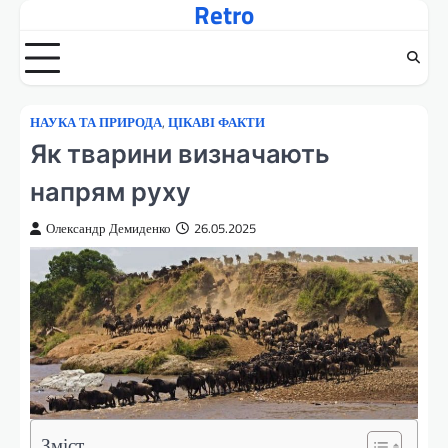
Retro
Перейти
до
вмісту
НАУКА ТА ПРИРОДА
,
ЦІКАВІ ФАКТИ
Як тварини визначають
напрям руху
Олександр Демиденко
26.05.2025
Зміст