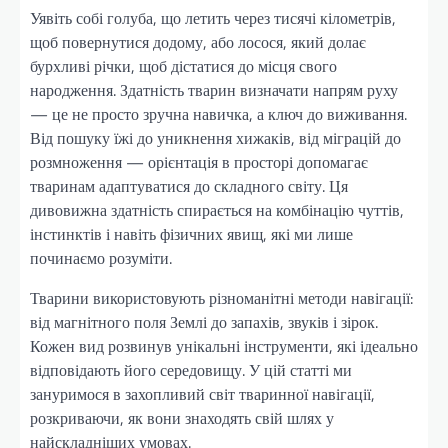
Уявіть собі голуба, що летить через тисячі кілометрів,
щоб повернутися додому, або лосося, який долає
бурхливі річки, щоб дістатися до місця свого
народження. Здатність тварин визначати напрям руху
— це не просто зручна навичка, а ключ до виживання.
Від пошуку їжі до уникнення хижаків, від міграцій до
розмноження — орієнтація в просторі допомагає
тваринам адаптуватися до складного світу. Ця
дивовижна здатність спирається на комбінацію чуттів,
інстинктів і навіть фізичних явищ, які ми лише
починаємо розуміти.
Тварини використовують різноманітні методи навігації:
від магнітного поля Землі до запахів, звуків і зірок.
Кожен вид розвинув унікальні інструменти, які ідеально
відповідають його середовищу. У цій статті ми
зануримося в захопливий світ тваринної навігації,
розкриваючи, як вони знаходять свій шлях у
найскладніших умовах.