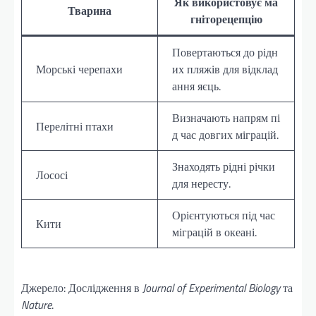
Як використовує ма
Тварина
гніторецепцію
Повертаються до рідн
Морські черепахи
их пляжів для відклад
ання яєць.
Визначають напрям пі
Перелітні птахи
д час довгих міграцій.
Знаходять рідні річки
Лососі
для нересту.
Орієнтуються під час
Кити
міграцій в океані.
Джерело: Дослідження в
Journal of Experimental Biology
та
Nature
.