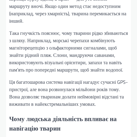
маршруту вночі. Якщо один метод стає недоступним
(наприклад, через хмарність), тварина перемикається на
інший.
Така гнучкість пояснює, чому тварини рідко збиваються
з шляху. Наприклад, морські черепахи комбінують
магніторецепцію з ольфакторними сигналами, щоб
знайти рідний пляж. Слони, мандруючи саванами,
використовують візуальні орієнтири, запахи та навіть
пам’ять про попередні маршрути, щоб знайти водопої.
Ця багатошарова система навігації нагадує сучасні GPS-
пристрої, але вона розвинулася мільйони років тому.
Вона дозволяє тваринам долати неймовірні відстані та
виживати в найекстремальніших умовах.
Чому людська діяльність впливає на
навігацію тварин