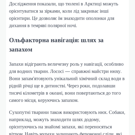
Дослідження показали, що тюлені в Арктиці можуть
орієнтуватися за зірками, коли лід закриває інші
орієнтири. Це дозволяє їм знаходити ополонки для
дихання в темряві полярної ночі.
Ольфакторна навігація: шлях за
запахом
Запахи відіграють величезну роль у навігації, особливо
для водних тварин. Лососі — справжні майстри нюху.
Вони запам’ятовують унікальний хімічний склад води в
рідній річці ще в дитинстві. Через роки, подолавши
тисячі кілометрів в океані, вони повертаються до того
самого місця, керуючись запахом.
Сухопутні тварини також використовують нюх. Собаки,
наприклад, можуть знаходити шлях додому,
орієнтуючись на знайомі запахи, які переносяться
вітром. Навіть мурахи залишають феромонні сліди, які