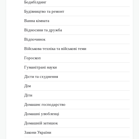
Бодибілдинг
Будівництво та ремонт
Ванна кімната
Відносини та дружба
Відпочинок
Військова техніка та військові теми
Гороскоп
Гуманітрані науки
Дієти та схуднення
Дім
Діти
Домашнє господарство
Домашні улюбленці
Домашній затишок
Закони України