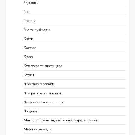
Здоров'я
Ігри
Історія
Їжа та кулінарія
Квіти
Космос
Краса
Культура та мистецтво
Кухня
Лікувальні засоби
Література та книжки
Логістика та транспорт
Людина
Магія, хіромантія, езотерика, таро, містика
Міфи та легенди