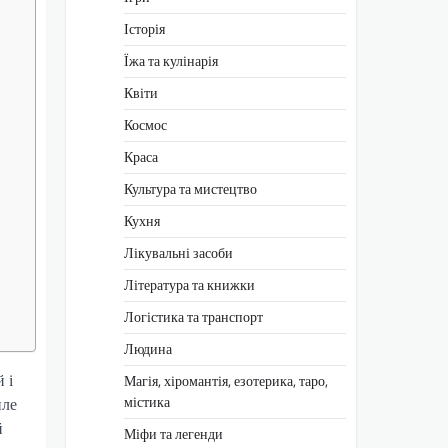
Історія
Їжа та кулінарія
Квіти
Космос
Краса
Культура та мистецтво
Кухня
Лікувальні засоби
Література та книжки
Логістика та транспорт
Людина
 і
Магія, хіромантія, езотерика, таро,
містика
пле
й
Міфи та легенди