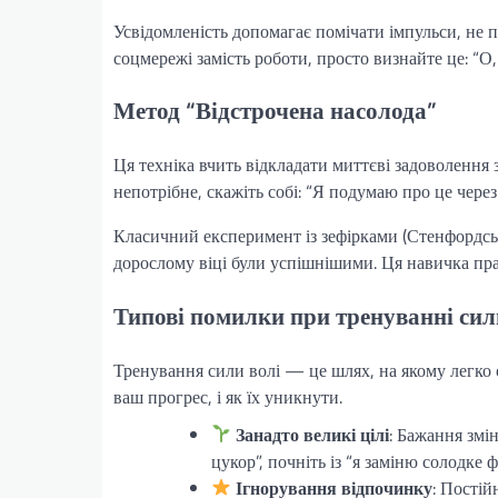
Усвідомленість допомагає помічати імпульси, не 
соцмережі замість роботи, просто визнайте це: “О,
Метод “Відстрочена насолода”
Ця техніка вчить відкладати миттєві задоволення
непотрібне, скажіть собі: “Я подумаю про це через
Класичний експеримент із зефірками (Стенфордськи
дорослому віці були успішнішими. Ця навичка пра
Типові помилки при тренуванні сил
Тренування сили волі — це шлях, на якому легко
ваш прогрес, і як їх уникнути.
Занадто великі цілі
: Бажання змі
цукор”, почніть із “я заміню солодке 
Ігнорування відпочинку
: Постій