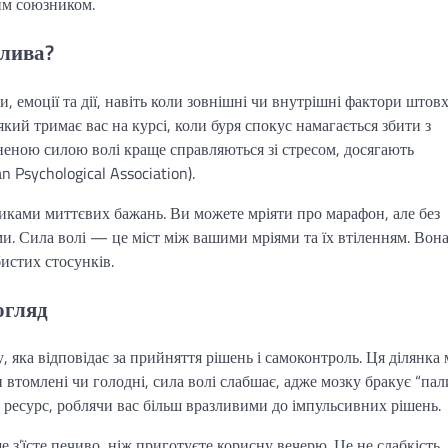
им союзником.
жлива?
, емоції та дії, навіть коли зовнішні чи внутрішні фактори штов
який тримає вас на курсі, коли буря спокус намагається збити з
неною силою волі краще справляються зі стресом, досягають
n Psychological Association).
иками миттєвих бажань. Ви можете мріяти про марафон, але без
ми. Сила волі — це міст між вашими мріями та їх втіленням. Вон
бистих стосунків.
огляд
, яка відповідає за прийняття рішень і самоконтроль. Ця ділянка
 втомлені чи голодні, сила волі слабшає, адже мозку бракує “пали
 ресурс, роблячи вас більш вразливими до імпульсивних рішень.
 з’їсте печиво, ніж приготуєте корисну вечерю. Це не слабкість