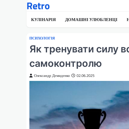
Retro
Перейти
до
вмісту
КУЛІНАРІЯ
ДОМАШНІ УЛЮБЛЕНЦІ
ПСИХОЛОГІЯ
Як тренувати силу во
самоконтролю
Олександр Демиденко
02.06.2025