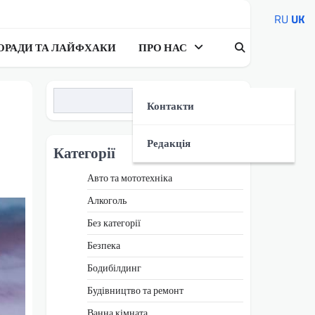
RU
UK
ОРАДИ ТА ЛАЙФХАКИ
ПРО НАС
Пошук
Контакти
Редакція
Категорії
Авто та мототехніка
Алкоголь
Без категорії
Безпека
Бодибілдинг
Будівництво та ремонт
Ванна кімната