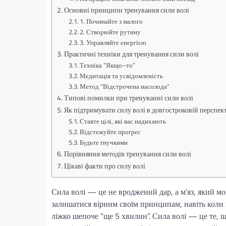
Основні принципи тренування сили волі
1. Починайте з малого
2. Створюйте рутину
3. Управляйте енергією
Практичні техніки для тренування сили волі
Техніка “Якщо–то”
Медитація та усвідомленість
Метод “Відстрочена насолода”
Типові помилки при тренуванні сили волі
Як підтримувати силу волі в довгостроковій перспек
Ставте цілі, які вас надихають
Відстежуйте прогрес
Будьте гнучкими
Порівняння методів тренування сили волі
Цікаві факти про силу волі
Сила волі — це не вроджений дар, а м’яз, який мо
залишатися вірним своїм принципам, навіть коли хо
ліжко шепоче “ще 5 хвилин”. Сила волі — це те, щ