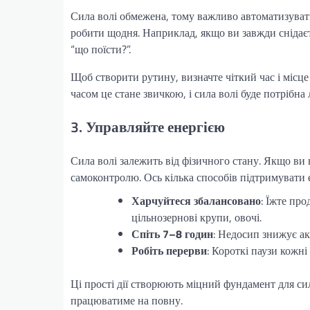
Сила волі обмежена, тому важливо автоматизувати
робити щодня. Наприклад, якщо ви завжди снідаєт
“що поїсти?”.
Щоб створити рутину, визначте чіткий час і місце
часом це стане звичкою, і сила волі буде потрібна
3. Управляйте енергією
Сила волі залежить від фізичного стану. Якщо ви
самоконтролю. Ось кілька способів підтримувати 
Харчуйтеся збалансовано
: Їжте про
цільнозернові крупи, овочі.
Спіть 7–8 годин
: Недосип знижує ак
Робіть перерви
: Короткі паузи кожн
Ці прості дії створюють міцний фундамент для сил
працюватиме на повну.