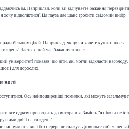
піддаючись їм. Наприклад, коли ви відчуваєте бажання перевірит
 я хочу відволіктися”. Ця пауза дає шанс зробити свідомий вибір.
 заради більших цілей. Наприклад, якщо ви хочете купити щось
 тиждень”. Часто за цей час бажання зникає.
й університет) показав, що діти, які могли відкласти насолоду,
цює і для дорослих.
и волі
 оступитися. Ось найпоширеніші помилки, які можуть загальмува
нити все одразу призводить до вигорання. Замість “я ніколи не їс
фруктами двічі на тиждень”.
не напруження волі без перерв виснажує. Дозвольте собі маленьк