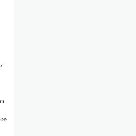
и
 у
ти
тиму
і