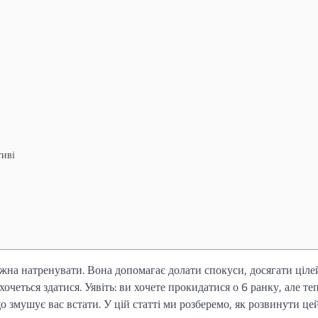
тиві
жна натренувати. Вона допомагає долати спокуси, досягати цілей
четься здатися. Уявіть: ви хочете прокидатися о 6 ранку, але те
о змушує вас встати. У цій статті ми розберемо, як розвинути це