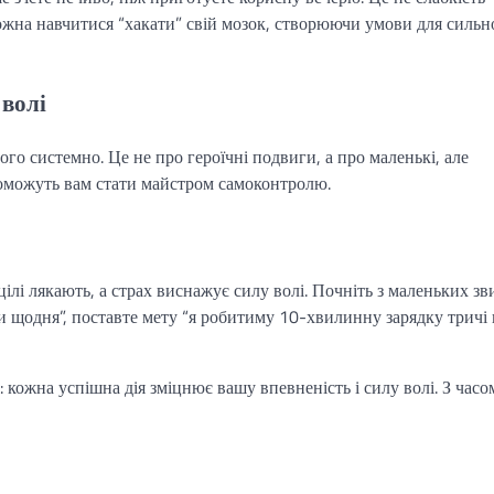
можна навчитися “хакати” свій мозок, створюючи умови для сильн
 волі
го системно. Це не про героїчні подвиги, а про маленькі, але
поможуть вам стати майстром самоконтролю.
ілі лякають, а страх виснажує силу волі. Почніть з маленьких зв
ати щодня”, поставте мету “я робитиму 10-хвилинну зарядку тричі 
 кожна успішна дія зміцнює вашу впевненість і силу волі. З часо