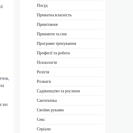
Посуд
ої
Приватна власність
Привітання
Прикмети та сни
Програми тренування
Професії та робота
Психологія
Релігія
ичок,
Розваги
на
Садівництво та рослини
Сантехніка
м ви
Своїми руками
Секс
Серіали