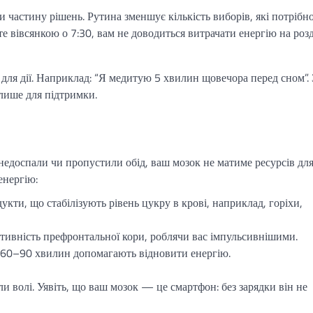
 частину рішень. Рутина зменшує кількість виборів, які потрібн
е вівсянкою о 7:30, вам не доводиться витрачати енергію на роз
 для дії. Наприклад: “Я медитую 5 хвилин щовечора перед сном”. 
 лише для підтримки.
 недоспали чи пропустили обід, ваш мозок не матиме ресурсів дл
енергію:
дукти, що стабілізують рівень цукру в крові, наприклад, горіхи,
тивність префронтальної кори, роблячи вас імпульсивнішими.
і 60–90 хвилин допомагають відновити енергію.
и волі. Уявіть, що ваш мозок — це смартфон: без зарядки він не