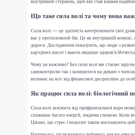
внутрішній стержень, щоб він став вашим надійн
Що таке сила волі та чому вона ва
Сила волі — це здатність контролювати свої думки
вас у протилежний бік. Це як внутрішній компас, 
дороги. Дослідження показують, що люди з розви
кар’єрних висот і мають міцніше здоров’я (America
Чому це важливо? Без сили волі ми стаємо заручн
самоконтролю так і залишитеся на дивані з чипса
впливає на все: від фінансової дисципліни до осо
Як працює сила волі: біологічний п
Сила волі залежить від префронтальної кори мозку
споживає багато енергії, зокрема глюкози. Коли ви
Цікаво, що стрес і недосип також виснажують цей
Наприклад, після важкого робочого дня ви швидше