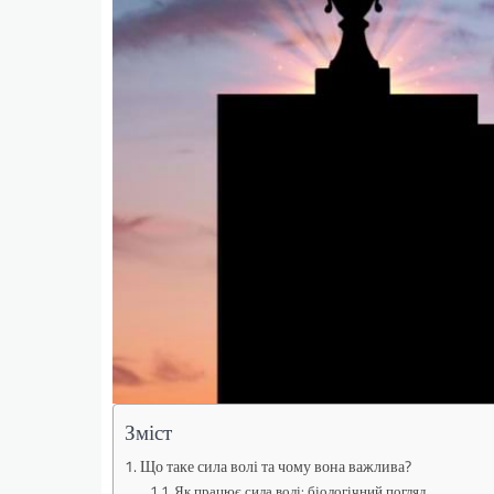
Зміст
Що таке сила волі та чому вона важлива?
Як працює сила волі: біологічний погляд