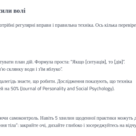
сили волі
отрібні регулярні вправи і правильна техніка. Ось кілька перевір
вати план дій. Формула проста: “Якщо [ситуація], то [дія]”.
’ю склянку води і з’їм яблуко”.
далегідь знаєте, що робити. Дослідження показують, що техніка
на 50% (Journal of Personality and Social Psychology).
ючи самоконтроль. Навіть 5 хвилин щоденної практики можуть 
я тіла”: закрийте очі, дихайте глибоко і зосереджуйтесь на відч