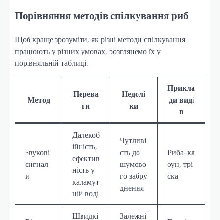
Порівняння методів спілкування риб
Щоб краще зрозуміти, як різні методи спілкування
працюють у різних умовах, розглянемо їх у
порівняльній таблиці.
Прикла
Перева
Недолі
Метод
ди виді
ги
ки
в
Далекоб
Чутливі
ійність,
Звукові
сть до
Риба-кл
ефектив
сигнал
шумово
оун, трі
ність у
и
го забру
ска
каламут
днення
ній воді
Швидкі
Залежні