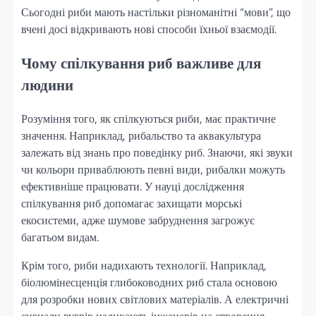
Сьогодні риби мають настільки різноманітні “мови”, що
вчені досі відкривають нові способи їхньої взаємодії.
Чому спілкування риб важливе для
людини
Розуміння того, як спілкуються риби, має практичне
значення. Наприклад, рибальство та аквакультура
залежать від знань про поведінку риб. Знаючи, які звуки
чи кольори приваблюють певні види, рибалки можуть
ефективніше працювати. У науці дослідження
спілкування риб допомагає захищати морські
екосистеми, адже шумове забруднення загрожує
багатьом видам.
Крім того, риби надихають технології. Наприклад,
біолюмінесценція глибоководних риб стала основою
для розробки нових світлових матеріалів. А електричні