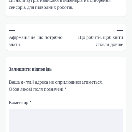
сигнали вугрів надихають інженерів на створення
сенсорів для підводних роботів.
Навігація
⟵
⟶
записів
Афірмація це: що потрібно
Що робити, щоб квіти
знати
стояли довше
Залишити відповідь
Ваша e-mail адреса не оприлюднюватиметься.
Обов’язкові поля позначені
*
Коментар
*