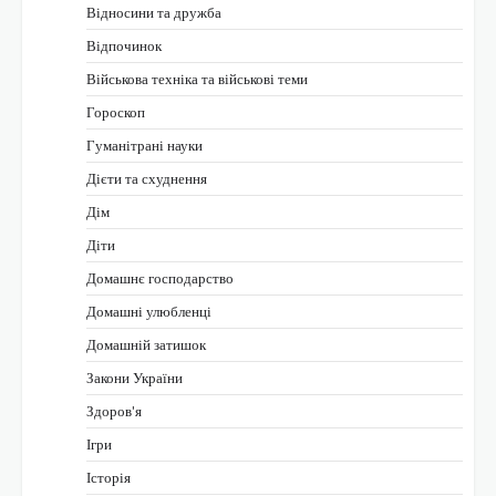
Відносини та дружба
Відпочинок
Військова техніка та військові теми
Гороскоп
Гуманітрані науки
Дієти та схуднення
Дім
Діти
Домашнє господарство
Домашні улюбленці
Домашній затишок
Закони України
Здоров'я
Ігри
Історія