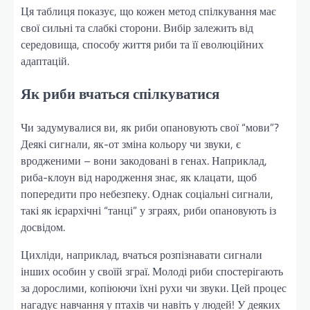
Ця таблиця показує, що кожен метод спілкування має
свої сильні та слабкі сторони. Вибір залежить від
середовища, способу життя риби та її еволюційних
адаптацій.
Як риби вчаться спілкуватися
Чи задумувалися ви, як риби опановують свої “мови”?
Деякі сигнали, як-от зміна кольору чи звуки, є
вродженими – вони закодовані в генах. Наприклад,
риба-клоун від народження знає, як клацати, щоб
попередити про небезпеку. Однак соціальні сигнали,
такі як ієрархічні “танці” у зграях, риби опановують із
досвідом.
Цихліди, наприклад, вчаться розпізнавати сигнали
інших особин у своїй зграї. Молоді риби спостерігають
за дорослими, копіюючи їхні рухи чи звуки. Цей процес
нагадує навчання у птахів чи навіть у людей! У деяких