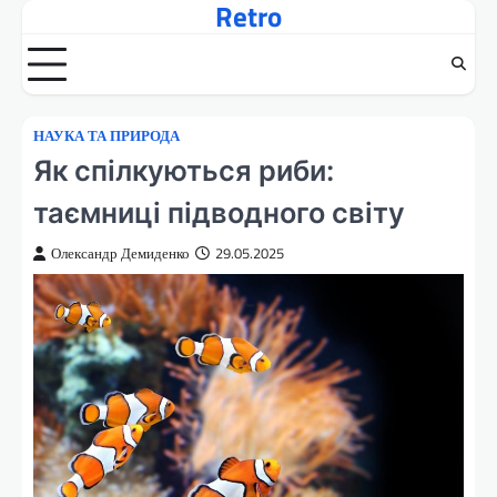
Retro
Перейти
до
вмісту
НАУКА ТА ПРИРОДА
Як спілкуються риби:
таємниці підводного світу
Олександр Демиденко
29.05.2025