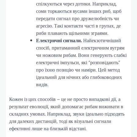
спілкуються через дотики. Наприклад,
соми торкаються вусами інших риб, щоб
передати сигнал про дружелюбність чи
агресію. Такі контакти часті в групах, де
риби плавають щільними зграями.
Електричні сигнали.
Найекзотичніший
спосіб, притаманний електричним вугрям
чи ножовим рибам. Вони генерують слабкі
електричні імпульси, які “розповідають”
про їхню позицію чи наміри. Цей метод
ідеальний для нічних або глибоководних
видів.
Кожен із цих способів – це не просто випадкові дії, а
результат еволюції, який допомагає рибам виживати в
складних умовах. Наприклад, звуки ідеально підходять
для далеких дистанцій, тоді як візуальні сигнали
ефективні лише на близькій відстані.