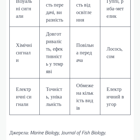
Візуаль
Гуппі, р
сть пере
сть від
ні сигн
иба-мет
дачі, ви
освітле
али
елик
разність
ння
Довгот
риваліс
Хімічні
Повільн
ть, ефек
Лосось,
сигнал
а перед
тивніст
сом
и
ача
ь у темр
яві
Обмеже
Електр
Точніст
Електр
на кільк
ичні си
ь, уніка
ичний в
ість вид
гнали
льність
угор
ів
Джерела:
Marine Biology
,
Journal of Fish Biology
.