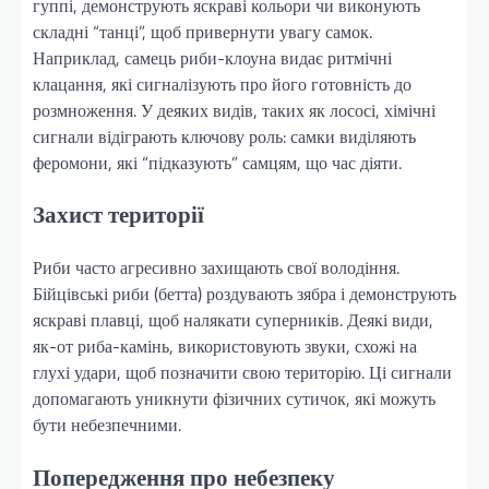
гуппі, демонструють яскраві кольори чи виконують
складні “танці”, щоб привернути увагу самок.
Наприклад, самець риби-клоуна видає ритмічні
клацання, які сигналізують про його готовність до
розмноження. У деяких видів, таких як лососі, хімічні
сигнали відіграють ключову роль: самки виділяють
феромони, які “підказують” самцям, що час діяти.
Захист території
Риби часто агресивно захищають свої володіння.
Бійцівські риби (бетта) роздувають зябра і демонструють
яскраві плавці, щоб налякати суперників. Деякі види,
як-от риба-камінь, використовують звуки, схожі на
глухі удари, щоб позначити свою територію. Ці сигнали
допомагають уникнути фізичних сутичок, які можуть
бути небезпечними.
Попередження про небезпеку