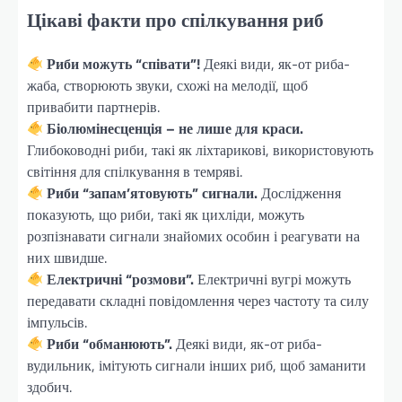
Цікаві факти про спілкування риб
Риби можуть “співати”!
Деякі види, як-от риба-
жаба, створюють звуки, схожі на мелодії, щоб
привабити партнерів.
Біолюмінесценція – не лише для краси.
Глибоководні риби, такі як ліхтарикові, використовують
світіння для спілкування в темряві.
Риби “запам’ятовують” сигнали.
Дослідження
показують, що риби, такі як цихліди, можуть
розпізнавати сигнали знайомих особин і реагувати на
них швидше.
Електричні “розмови”.
Електричні вугрі можуть
передавати складні повідомлення через частоту та силу
імпульсів.
Риби “обманюють”.
Деякі види, як-от риба-
вудильник, імітують сигнали інших риб, щоб заманити
здобич.