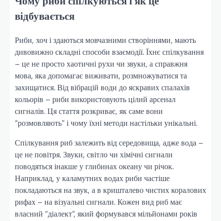
Чому риби спілкуються і як це
відбувається
Риби, хоч і здаються мовчазними створіннями, мають
дивовижно складні способи взаємодії. Їхнє спілкування
– це не просто хаотичні рухи чи звуки, а справжня
мова, яка допомагає виживати, розмножуватися та
захищатися. Від вібрацій води до яскравих спалахів
кольорів – риби використовують цілий арсенал
сигналів. Ця стаття розкриває, як саме вони
“розмовляють” і чому їхні методи настільки унікальні.
Спілкування риб залежить від середовища, адже вода –
це не повітря. Звуки, світло чи хімічні сигнали
поводяться інакше у глибинах океану чи річок.
Наприклад, у каламутних водах риби частіше
покладаються на звук, а в кришталево чистих коралових
рифах – на візуальні сигнали. Кожен вид риб має
власний “діалект”, який формувався мільйонами років