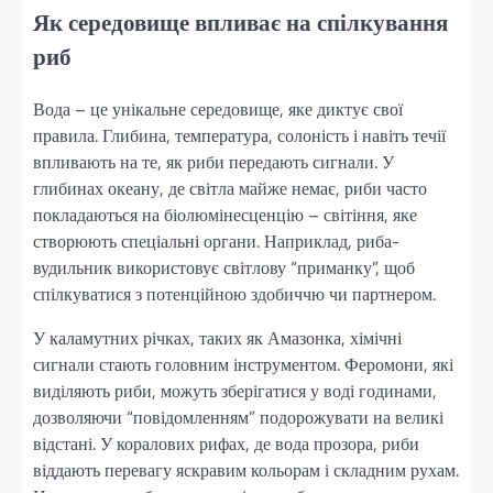
Як середовище впливає на спілкування
риб
Вода – це унікальне середовище, яке диктує свої
правила. Глибина, температура, солоність і навіть течії
впливають на те, як риби передають сигнали. У
глибинах океану, де світла майже немає, риби часто
покладаються на біолюмінесценцію – світіння, яке
створюють спеціальні органи. Наприклад, риба-
вудильник використовує світлову “приманку”, щоб
спілкуватися з потенційною здобиччю чи партнером.
У каламутних річках, таких як Амазонка, хімічні
сигнали стають головним інструментом. Феромони, які
виділяють риби, можуть зберігатися у воді годинами,
дозволяючи “повідомленням” подорожувати на великі
відстані. У коралових рифах, де вода прозора, риби
віддають перевагу яскравим кольорам і складним рухам.