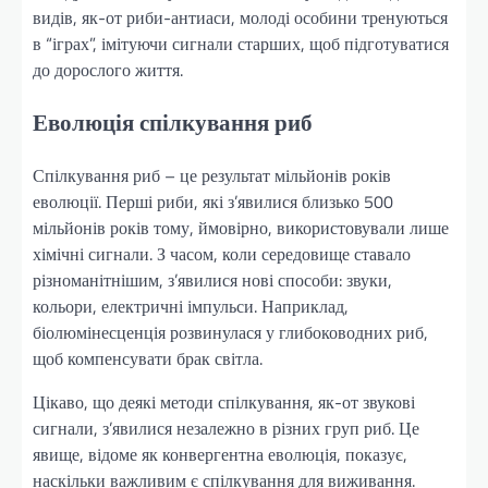
видів, як-от риби-антиаси, молоді особини тренуються
в “іграх”, імітуючи сигнали старших, щоб підготуватися
до дорослого життя.
Еволюція спілкування риб
Спілкування риб – це результат мільйонів років
еволюції. Перші риби, які з’явилися близько 500
мільйонів років тому, ймовірно, використовували лише
хімічні сигнали. З часом, коли середовище ставало
різноманітнішим, з’явилися нові способи: звуки,
кольори, електричні імпульси. Наприклад,
біолюмінесценція розвинулася у глибоководних риб,
щоб компенсувати брак світла.
Цікаво, що деякі методи спілкування, як-от звукові
сигнали, з’явилися незалежно в різних груп риб. Це
явище, відоме як конвергентна еволюція, показує,
наскільки важливим є спілкування для виживання.