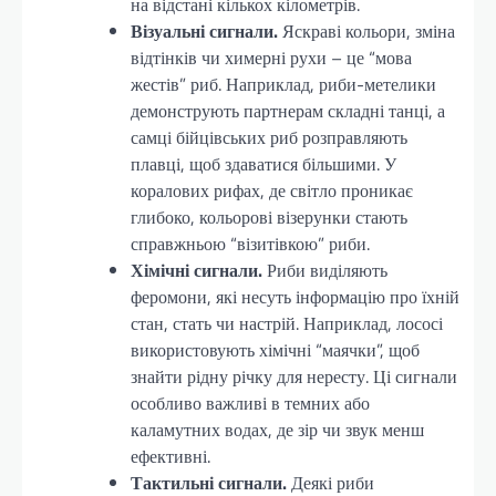
на відстані кількох кілометрів.
Візуальні сигнали.
Яскраві кольори, зміна
відтінків чи химерні рухи – це “мова
жестів” риб. Наприклад, риби-метелики
демонструють партнерам складні танці, а
самці бійцівських риб розправляють
плавці, щоб здаватися більшими. У
коралових рифах, де світло проникає
глибоко, кольорові візерунки стають
справжньою “візитівкою” риби.
Хімічні сигнали.
Риби виділяють
феромони, які несуть інформацію про їхній
стан, стать чи настрій. Наприклад, лососі
використовують хімічні “маячки”, щоб
знайти рідну річку для нересту. Ці сигнали
особливо важливі в темних або
каламутних водах, де зір чи звук менш
ефективні.
Тактильні сигнали.
Деякі риби