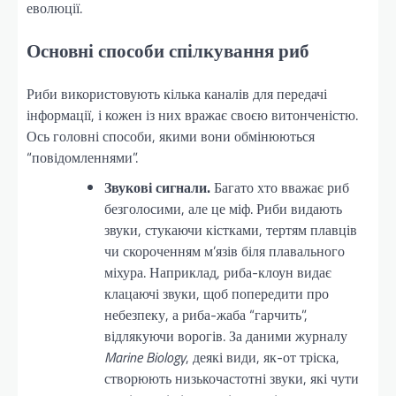
еволюції.
Основні способи спілкування риб
Риби використовують кілька каналів для передачі
інформації, і кожен із них вражає своєю витонченістю.
Ось головні способи, якими вони обмінюються
“повідомленнями”.
Звукові сигнали.
Багато хто вважає риб
безголосими, але це міф. Риби видають
звуки, стукаючи кістками, тертям плавців
чи скороченням м’язів біля плавального
міхура. Наприклад, риба-клоун видає
клацаючі звуки, щоб попередити про
небезпеку, а риба-жаба “гарчить”,
відлякуючи ворогів. За даними журналу
Marine Biology
, деякі види, як-от тріска,
створюють низькочастотні звуки, які чути