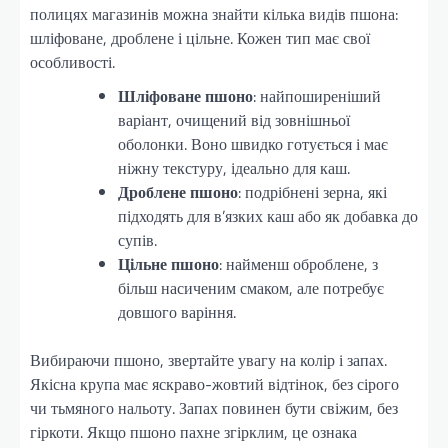
полицях магазинів можна знайти кілька видів пшона:
шліфоване, дроблене і цільне. Кожен тип має свої
особливості.
Шліфоване пшоно
: найпоширеніший
варіант, очищений від зовнішньої
оболонки. Воно швидко готується і має
ніжну текстуру, ідеально для каш.
Дроблене пшоно
: подрібнені зерна, які
підходять для в’язких каш або як добавка до
супів.
Цільне пшоно
: найменш оброблене, з
більш насиченим смаком, але потребує
довшого варіння.
Вибираючи пшоно, звертайте увагу на колір і запах.
Якісна крупа має яскраво-жовтий відтінок, без сірого
чи тьмяного нальоту. Запах повинен бути свіжим, без
гіркоти. Якщо пшоно пахне згірклим, це ознака