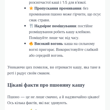
розсипчастої каші і 1:5 для в’язкої.
Пропускання промивання
: без
промивання пшоно може гірчити, що псує
смак страви.
Надмірне помішування
: постійне
розмішування робить кашу клейкою.
Помішуйте лише час від часу.
Високий вогонь
: каша на сильному
вогні пригорає. Використовуйте слабкий
або середній вогонь.
Уникаючи цих помилок, ви отримаєте кашу, яка тане в
роті і радує своїм смаком.
Цікаві факти про пшоняну кашу
Пшоно — це не лише смачно, а й надзвичайно цікаво!
Ось кілька фактів, які вас здивують.