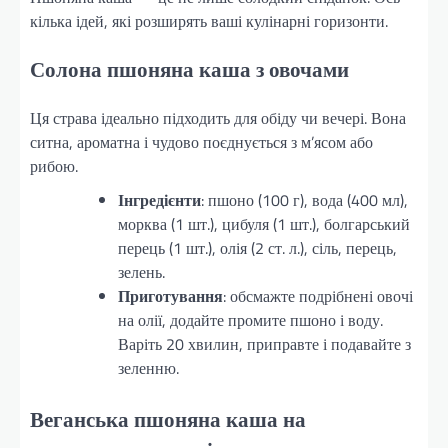
кілька ідей, які розширять ваші кулінарні горизонти.
Солона пшоняна каша з овочами
Ця страва ідеально підходить для обіду чи вечері. Вона
ситна, ароматна і чудово поєднується з м’ясом або
рибою.
Інгредієнти
: пшоно (100 г), вода (400 мл),
морква (1 шт.), цибуля (1 шт.), болгарський
перець (1 шт.), олія (2 ст. л.), сіль, перець,
зелень.
Приготування
: обсмажте подрібнені овочі
на олії, додайте промите пшоно і воду.
Варіть 20 хвилин, приправте і подавайте з
зеленню.
Веганська пшоняна каша на