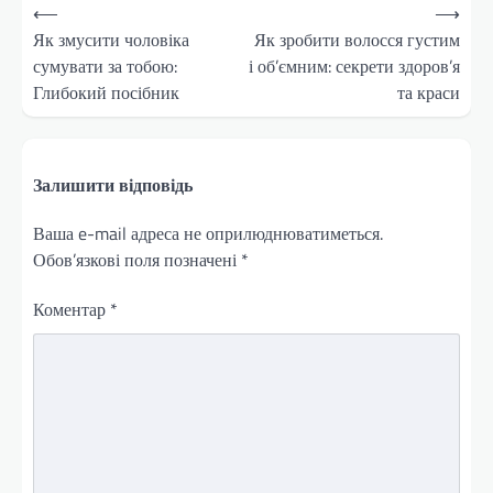
Навігація
⟵
⟶
записів
Як змусити чоловіка
Як зробити волосся густим
сумувати за тобою:
і об’ємним: секрети здоров’я
Глибокий посібник
та краси
Залишити відповідь
Ваша e-mail адреса не оприлюднюватиметься.
Обов’язкові поля позначені
*
Коментар
*