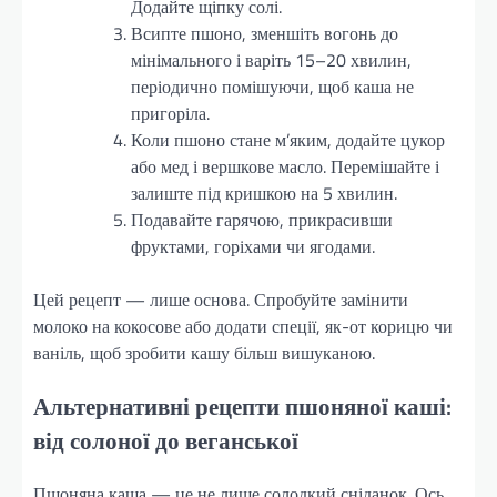
Додайте щіпку солі.
Всипте пшоно, зменшіть вогонь до
мінімального і варіть 15–20 хвилин,
періодично помішуючи, щоб каша не
пригоріла.
Коли пшоно стане м’яким, додайте цукор
або мед і вершкове масло. Перемішайте і
залиште під кришкою на 5 хвилин.
Подавайте гарячою, прикрасивши
фруктами, горіхами чи ягодами.
Цей рецепт — лише основа. Спробуйте замінити
молоко на кокосове або додати спеції, як-от корицю чи
ваніль, щоб зробити кашу більш вишуканою.
Альтернативні рецепти пшоняної каші:
від солоної до веганської
Пшоняна каша — це не лише солодкий сніданок. Ось