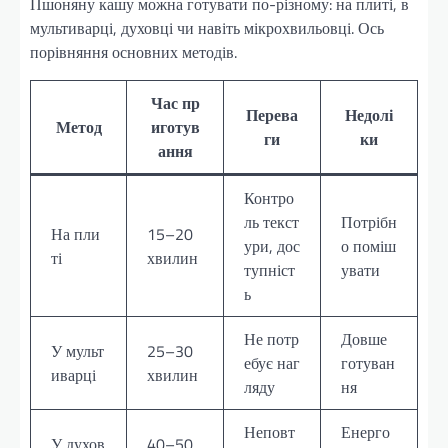
Пшоняну кашу можна готувати по-різному: на плиті, в
мультиварці, духовці чи навіть мікрохвильовці. Ось
порівняння основних методів.
Час пр
Перева
Недолі
Метод
иготув
ги
ки
ання
Контро
ль текст
Потрібн
На пли
15–20
ури, дос
о поміш
ті
хвилин
тупніст
увати
ь
Не потр
Довше
У мульт
25–30
ебує наг
готуван
иварці
хвилин
ляду
ня
Неповт
Енерго
У духов
40–50