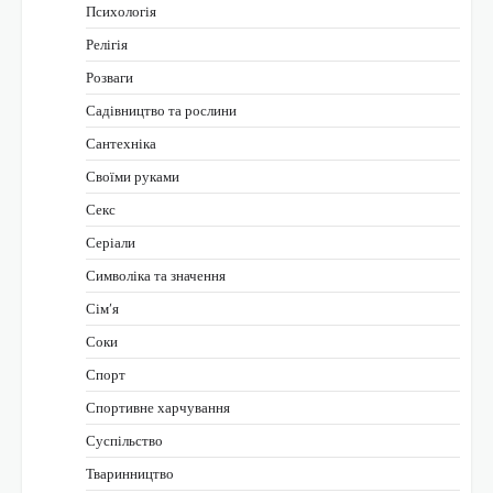
Психологія
Релігія
Розваги
Садівництво та рослини
Сантехніка
Своїми руками
Секс
Серіали
Символіка та значення
Сім’я
Соки
Спорт
Спортивне харчування
Суспільство
Тваринництво