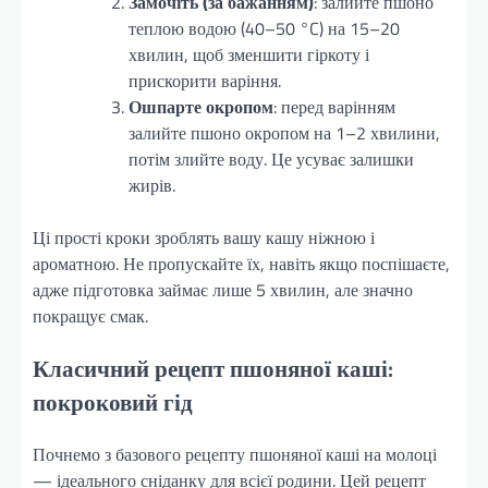
Замочіть (за бажанням)
: залийте пшоно
теплою водою (40–50 °C) на 15–20
хвилин, щоб зменшити гіркоту і
прискорити варіння.
Ошпарте окропом
: перед варінням
залийте пшоно окропом на 1–2 хвилини,
потім злийте воду. Це усуває залишки
жирів.
Ці прості кроки зроблять вашу кашу ніжною і
ароматною. Не пропускайте їх, навіть якщо поспішаєте,
адже підготовка займає лише 5 хвилин, але значно
покращує смак.
Класичний рецепт пшоняної каші:
покроковий гід
Почнемо з базового рецепту пшоняної каші на молоці
— ідеального сніданку для всієї родини. Цей рецепт