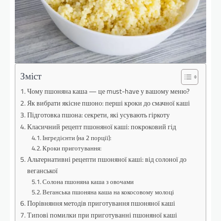
Зміст
Чому пшоняна каша — це must-have у вашому меню?
Як вибрати якісне пшоно: перші кроки до смачної каші
Підготовка пшона: секрети, які усувають гіркоту
Класичний рецепт пшоняної каші: покроковий гід
Інгредієнти (на 2 порції):
Кроки приготування:
Альтернативні рецепти пшоняної каші: від солоної до
веганської
Солона пшоняна каша з овочами
Веганська пшоняна каша на кокосовому молоці
Порівняння методів приготування пшоняної каші
Типові помилки при приготуванні пшоняної каші