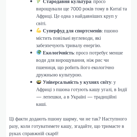
Стародавня культура
: просо
вирощували ще 7000 років тому в Китаї та
Африці. Це одна з найдавніших круп у
світі.
Суперфуд для спортсменів
: пшоно
містить повільні вуглеводи, які
забезпечують тривалу енергію.
Екологічність
: просо потребує менше
води для вирощування, ніж рис чи
пшениця, що робить його екологічно
дружньою культурою.
Універсальність у кухнях світу
: у
Африці з пшона готують кашу угалі, в Індії
— лепешки, а в Україні — традиційні
каші.
Ці факти додають пшону шарму, чи не так? Наступного
разу, коли готуватимете кашу, згадайте, що тримаєте в
руках справжній скарб!