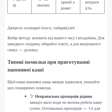
орний а
витратн
ці
хвилин
ромат
ість
Джерело: кулінарні блоги, cookpad.com
Вибір методу залежить від вашого часу і вподобань. Для
швидкого сніданку обирайте плиту, а для вишуканого
смаку — духовку.
Типові помилки при приготуванні
пшоняної каші
Щоб ваша пшоняна каша завжди вдавалася, уникайте
цих поширених помилок.
Неправильна пропорція рідини
:
занадто мало води чи молока робить кашу
сухою. Оптимальна пропорція — 1:4 для