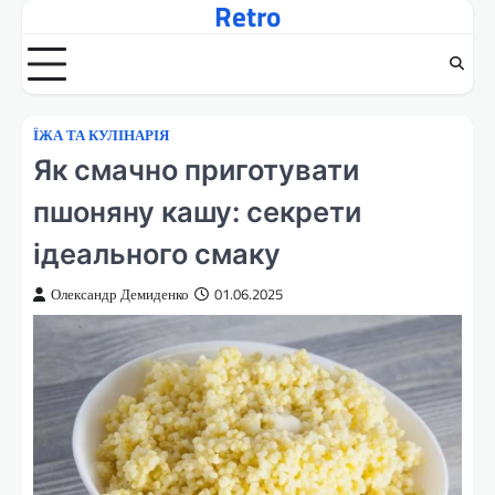
Retro
Перейти
до
вмісту
ЇЖА ТА КУЛІНАРІЯ
Як смачно приготувати
пшоняну кашу: секрети
ідеального смаку
Олександр Демиденко
01.06.2025