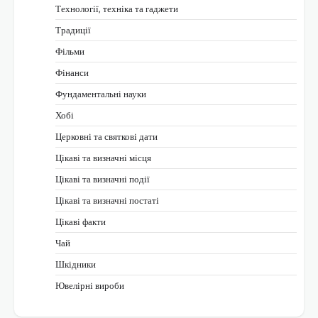
Технології, техніка та гаджети
Традиції
Фільми
Фінанси
Фундаментальні науки
Хобі
Церковні та святкові дати
Цікаві та визначні місця
Цікаві та визначні події
Цікаві та визначні постаті
Цікаві факти
Чай
Шкідники
Ювелірні вироби