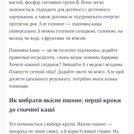
магній, фосфор і вітаміни групи B. Вона легко
засвоюється, підходить для дитячого і дієтичного
харчування, а також допомагає підтримувати енергію
протягом дня. Але головне — пшоняна каша
універсальна: її можна готувати солодкою, солоною, на
молоці чи воді, з фруктами чи м’ясом.
Пшоняна каша — це як полотно художника: додайте
правильні інгредієнти, і вона заграє новими барвами.
Хочете ніжний сніданок? Змішайте її з медом і ягодами.
Плануєте ситний обід? Додайте овочі чи м’ясо. Але щоб
досягти ідеального результату, потрібно знати кілька
тонкощів.
Як вибрати якісне пшоно: перші кроки
до смачної каші
Усе починається з вибору крупи. Якісне пшоно —
запорука не лише смаку, а й користі вашої страви. На