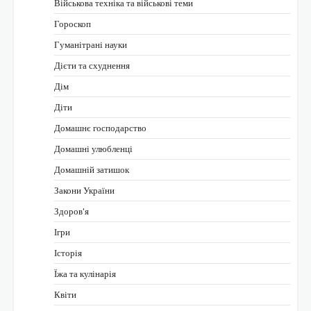
Військова техніка та військові теми
Гороскоп
Гуманітрані науки
Дієти та схуднення
Дім
Діти
Домашнє господарство
Домашні улюбленці
Домашній затишок
Закони України
Здоров'я
Ігри
Історія
Їжа та кулінарія
Квіти