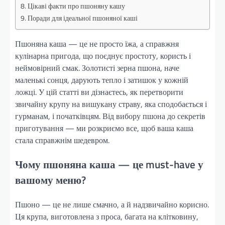
Цікаві факти про пшоняну кашу
Поради для ідеальної пшоняної каші
Пшоняна каша — це не просто їжа, а справжня
кулінарна пригода, що поєднує простоту, користь і
неймовірний смак. Золотисті зерна пшона, наче
маленькі сонця, дарують тепло і затишок у кожній
ложці. У цій статті ви дізнаєтесь, як перетворити
звичайну крупу на вишукану страву, яка сподобається і
гурманам, і початківцям. Від вибору пшона до секретів
приготування — ми розкриємо все, щоб ваша каша
стала справжнім шедевром.
Чому пшоняна каша — це must-have у
вашому меню?
Пшоно — це не лише смачно, а й надзвичайно корисно.
Ця крупа, виготовлена з проса, багата на клітковину,