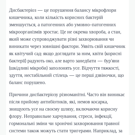
Дисбактеріоз — це порушення балансу мікрофлори
кишечника, коли кількість корисних бактерій
зменшується, а патогенних або умовно-патогенних
мікроорганізмів зростає. Це не окрема хвороба, а стан,
який може супроводжувати різні захворювання чи
виникати через зовнішні фактори. Уявіть свій кишечник
як квітучий сад: якщо доглядати за ним, квіти (корисні
бактерії) радують око, але варто занедбати — бур’яни
(шкідливі мікроби) заполонять усе. Відчуття тяжкості,
здуття, нестабільний стілець — це перші дзвіночки, що
баланс порушено.
Причини дисбактеріозу різноманітні. Часто він виникає
після прийому антибіотиків, які, немов косарка,
знищують усе на своєму шляху, включаючи корисну
флору. Неправильне харчування, стреси, інфекції,
гормональні зміни чи хронічні захворювання травної
системи також можуть стати тригерами. Наприклад, за