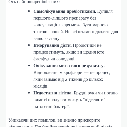
Ось найпоширеніші з них:
Самолікування пробіотиками.
Купівля
першого-ліпшого препарату без
консультації лікаря може бути марною
тратою грошей. Не всі штами підходять для
вашого стану.
Ігнорування дієти.
Пробіотики не
працюватимуть, якщо ви щодня їсте
фастфуд чи солодощі.
Очікування миттєвого результату.
Відновлення мікрофлори — це процес,
який займає від 2 тижнів до кількох
місяців.
Недостатня гігієна.
Брудні руки чи погано
вимиті продукти можуть “підселяти”
патогенні бактерії.
Уникаючи цих помилок, ви значно прискорите
відновлення. Пам’ятайте: терпіння і системний підхід —