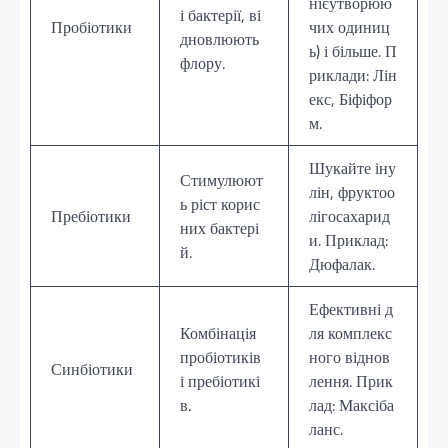
нієутворюю
і бактерії, ві
Пробіотики
чих одиниц
дновлюють
ь) і більше. П
флору.
риклади: Лін
екс, Біфіфор
м.
Шукайте іну
Стимулюют
лін, фруктоо
ь ріст корис
Пребіотики
лігосахарид
них бактері
и. Приклад:
й.
Дюфалак.
Ефективні д
Комбінація
ля комплекс
пробіотиків
ного віднов
Синбіотики
і пребіотикі
лення. Прик
в.
лад: Максіба
ланс.