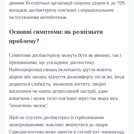
даними Всесвітньої організації охорони здоров’я, до 70%
випадків дисбактеріозу пов’язані з нераціональним
застосуванням антибіотиків.
Основні симптоми: як розпізнати
проблему?
Симптоми дисбактеріозу можуть бути як явними, так і
прихованими, що ускладнює діагностику.
Найпоширеніші ознаки включають здуття живота,
діарею або запори, відчуття дискомфорту після їжі. Іноді
додаються слабкість, зниження апетиту, шкірні
висипання чи навіть депресивний настрій, адже
кишечник і мозок тісно пов’язані через так звану вісь
“кишечник-мозок”.
Щоб не плутати дисбактеріоз із серйознішими
захворюваннями, важливо звернутися до лікаря.
Самодіагностика може завести в глухий кут: наприклад,