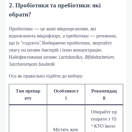
2. Пробіотики та пребіотики: які
обрати?
Пробіотики — це живі мікроорганізми, які
відновлюють мікрофлору, а пребіотики — речовини,
що їх “годують”. Вибираючи пробіотики, звертайте
увагу на штами бактерій і їхню концентрацію.
Найефективніші штами:
Lactobacillus
,
Bifidobacterium
,
Saccharomyces boulardii
.
Ось як правильно підійти до вибору:
Тип препар
Особливост
Рекомендац
ату
і
ії
Обирайте пр
епарати з 10
⁹ КУО (коло
Містять жив