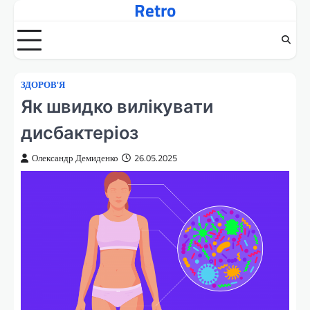
Retro
Перейти
до
вмісту
ЗДОРОВ'Я
Як швидко вилікувати
дисбактеріоз
Олександр Демиденко
26.05.2025