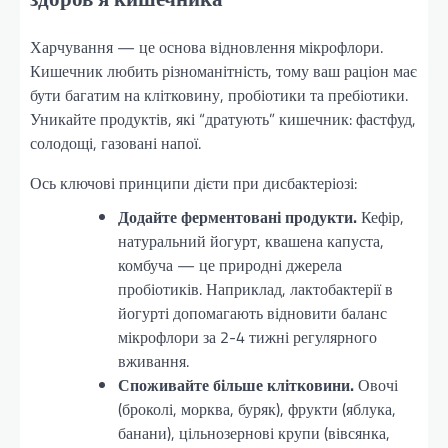
Харчування — це основа відновлення мікрофлори.
Кишечник любить різноманітність, тому ваш раціон має
бути багатим на клітковину, пробіотики та пребіотики.
Уникайте продуктів, які “дратують” кишечник: фастфуд,
солодощі, газовані напої.
Ось ключові принципи дієти при дисбактеріозі:
Додайте ферментовані продукти.
Кефір,
натуральний йогурт, квашена капуста,
комбуча — це природні джерела
пробіотиків. Наприклад, лактобактерії в
йогурті допомагають відновити баланс
мікрофлори за 2-4 тижні регулярного
вживання.
Споживайте більше клітковини.
Овочі
(броколі, морква, буряк), фрукти (яблука,
банани), цільнозернові крупи (вівсянка,