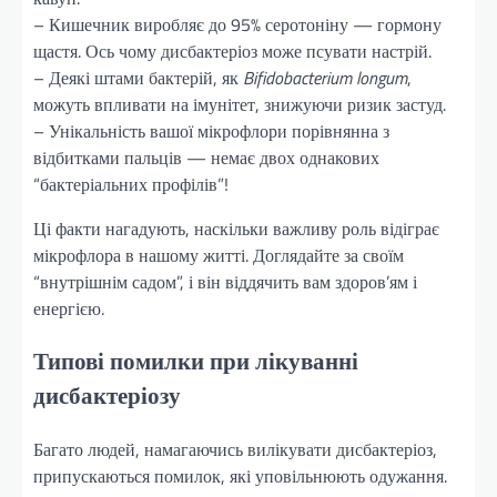
– Кишечник виробляє до 95% серотоніну — гормону
щастя. Ось чому дисбактеріоз може псувати настрій.
– Деякі штами бактерій, як
Bifidobacterium longum
,
можуть впливати на імунітет, знижуючи ризик застуд.
– Унікальність вашої мікрофлори порівнянна з
відбитками пальців — немає двох однакових
“бактеріальних профілів”!
Ці факти нагадують, наскільки важливу роль відіграє
мікрофлора в нашому житті. Доглядайте за своїм
“внутрішнім садом”, і він віддячить вам здоров’ям і
енергією.
Типові помилки при лікуванні
дисбактеріозу
Багато людей, намагаючись вилікувати дисбактеріоз,
припускаються помилок, які уповільнюють одужання.