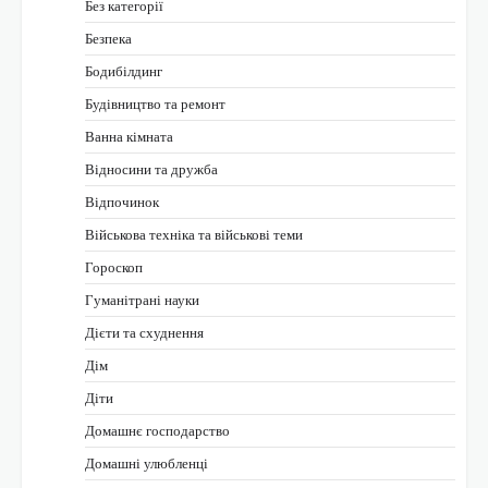
Без категорії
Безпека
Бодибілдинг
Будівництво та ремонт
Ванна кімната
Відносини та дружба
Відпочинок
Військова техніка та військові теми
Гороскоп
Гуманітрані науки
Дієти та схуднення
Дім
Діти
Домашнє господарство
Домашні улюбленці