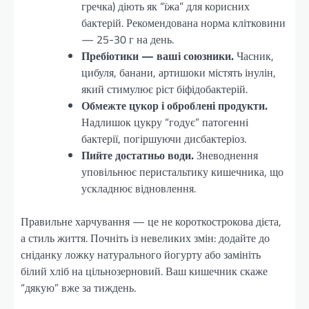
гречка) діють як “їжа” для корисних
бактерій. Рекомендована норма клітковини
— 25-30 г на день.
Пребіотики — ваші союзники.
Часник,
цибуля, банани, артишоки містять інулін,
який стимулює ріст біфідобактерій.
Обмежте цукор і оброблені продукти.
Надлишок цукру “годує” патогенні
бактерії, погіршуючи дисбактеріоз.
Пийте достатньо води.
Зневоднення
уповільнює перистальтику кишечника, що
ускладнює відновлення.
Правильне харчування — це не короткострокова дієта,
а стиль життя. Почніть із невеликих змін: додайте до
сніданку ложку натурального йогурту або замініть
білий хліб на цільнозерновий. Ваш кишечник скаже
“дякую” вже за тиждень.