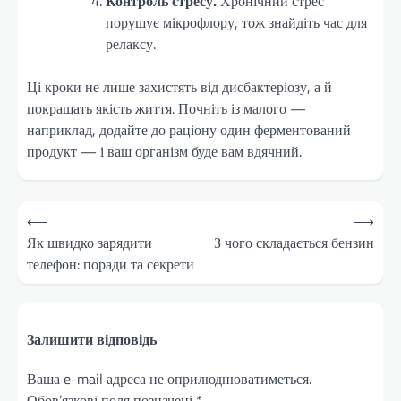
Контроль стресу.
Хронічний стрес
порушує мікрофлору, тож знайдіть час для
релаксу.
Ці кроки не лише захистять від дисбактеріозу, а й
покращать якість життя. Почніть із малого —
наприклад, додайте до раціону один ферментований
продукт — і ваш організм буде вам вдячний.
Навігація
⟵
⟶
записів
Як швидко зарядити
З чого складається бензин
телефон: поради та секрети
Залишити відповідь
Ваша e-mail адреса не оприлюднюватиметься.
Обов’язкові поля позначені
*