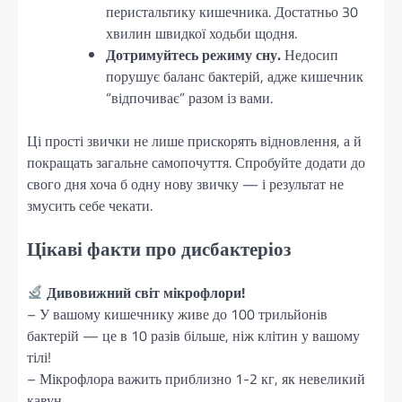
перистальтику кишечника. Достатньо 30
хвилин швидкої ходьби щодня.
Дотримуйтесь режиму сну.
Недосип
порушує баланс бактерій, адже кишечник
“відпочиває” разом із вами.
Ці прості звички не лише прискорять відновлення, а й
покращать загальне самопочуття. Спробуйте додати до
свого дня хоча б одну нову звичку — і результат не
змусить себе чекати.
Цікаві факти про дисбактеріоз
Дивовижний світ мікрофлори!
– У вашому кишечнику живе до 100 трильйонів
бактерій — це в 10 разів більше, ніж клітин у вашому
тілі!
– Мікрофлора важить приблизно 1-2 кг, як невеликий
кавун.