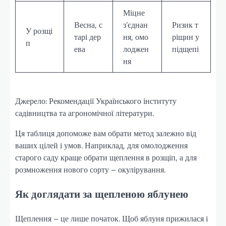
Міцне
Весна, с
з’єднан
Ризик т
У розщі
тарі дер
ня, омо
ріщин у
п
ева
лоджен
підщепі
ня
Джерело: Рекомендації Українського інституту
садівництва та агрономічної літератури.
Ця таблиця допоможе вам обрати метод залежно від
ваших цілей і умов. Наприклад, для омолодження
старого саду краще обрати щеплення в розщіп, а для
розмноження нового сорту – окулірування.
Як доглядати за щепленою яблунею
Щеплення – це лише початок. Щоб яблуня прижилася і