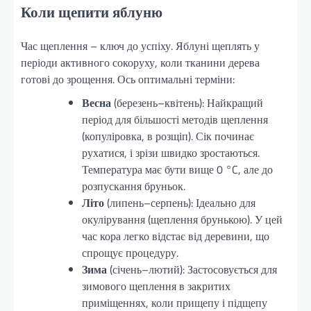
Коли щепити яблуню
Час щеплення – ключ до успіху. Яблуні щеплять у
періоди активного сокоруху, коли тканини дерева
готові до зрощення. Ось оптимальні терміни:
Весна
(березень–квітень): Найкращий
період для більшості методів щеплення
(копуліровка, в розщіп). Сік починає
рухатися, і зрізи швидко зростаються.
Температура має бути вище 0 °C, але до
розпускання бруньок.
Літо
(липень–серпень): Ідеально для
окулірування (щеплення брунькою). У цей
час кора легко відстає від деревини, що
спрощує процедуру.
Зима
(січень–лютий): Застосовується для
зимового щеплення в закритих
приміщеннях, коли прищепу і підщепу