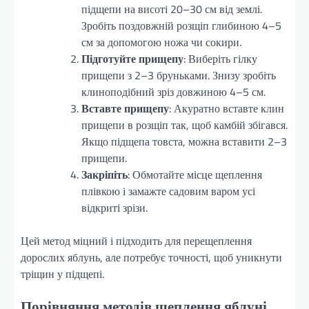
підщепи на висоті 20–30 см від землі.
Зробіть поздовжній розщіп глибиною 4–5
см за допомогою ножа чи сокири.
Підготуйте прищепу
: Виберіть гілку
прищепи з 2–3 бруньками. Знизу зробіть
клиноподібний зріз довжиною 4–5 см.
Вставте прищепу
: Акуратно вставте клин
прищепи в розщіп так, щоб камбій збігався.
Якщо підщепа товста, можна вставити 2–3
прищепи.
Закріпіть
: Обмотайте місце щеплення
плівкою і замажте садовим варом усі
відкриті зрізи.
Цей метод міцний і підходить для перещеплення
дорослих яблунь, але потребує точності, щоб уникнути
тріщин у підщепі.
Порівняння методів щеплення яблуні