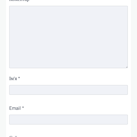
Ім'я
*
Email
*