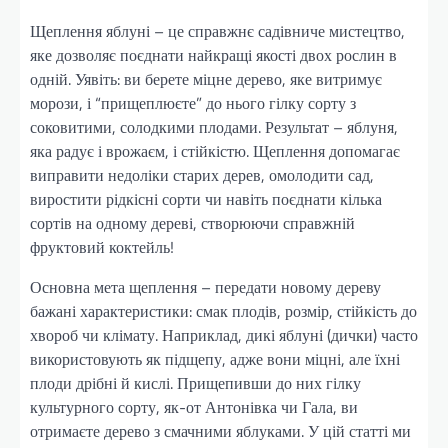
Щеплення яблуні – це справжнє садівниче мистецтво,
яке дозволяє поєднати найкращі якості двох рослин в
одній. Уявіть: ви берете міцне дерево, яке витримує
морози, і “прищеплюєте” до нього гілку сорту з
соковитими, солодкими плодами. Результат – яблуня,
яка радує і врожаєм, і стійкістю. Щеплення допомагає
виправити недоліки старих дерев, омолодити сад,
виростити рідкісні сорти чи навіть поєднати кілька
сортів на одному дереві, створюючи справжній
фруктовий коктейль!
Основна мета щеплення – передати новому дереву
бажані характеристики: смак плодів, розмір, стійкість до
хвороб чи клімату. Наприклад, дикі яблуні (дички) часто
використовують як підщепу, адже вони міцні, але їхні
плоди дрібні й кислі. Прищепивши до них гілку
культурного сорту, як-от Антонівка чи Гала, ви
отримаєте дерево з смачними яблуками. У цій статті ми