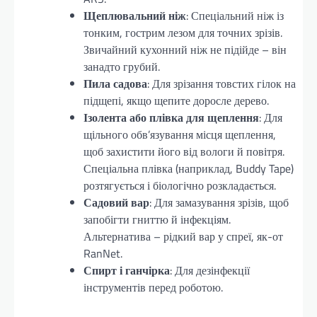
Щеплювальний ніж
: Спеціальний ніж із
тонким, гострим лезом для точних зрізів.
Звичайний кухонний ніж не підійде – він
занадто грубий.
Пила садова
: Для зрізання товстих гілок на
підщепі, якщо щепите доросле дерево.
Ізолента або плівка для щеплення
: Для
щільного обв’язування місця щеплення,
щоб захистити його від вологи й повітря.
Спеціальна плівка (наприклад, Buddy Tape)
розтягується і біологічно розкладається.
Садовий вар
: Для замазування зрізів, щоб
запобігти гниттю й інфекціям.
Альтернатива – рідкий вар у спреї, як-от
RanNet.
Спирт і ганчірка
: Для дезінфекції
інструментів перед роботою.