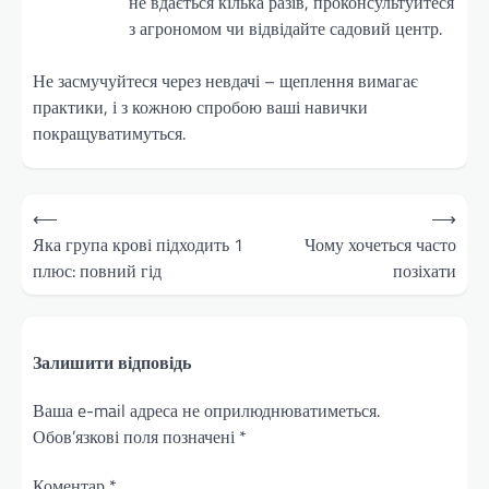
не вдається кілька разів, проконсультуйтеся
з агрономом чи відвідайте садовий центр.
Не засмучуйтеся через невдачі – щеплення вимагає
практики, і з кожною спробою ваші навички
покращуватимуться.
Навігація
⟵
⟶
записів
Яка група крові підходить 1
Чому хочеться часто
плюс: повний гід
позіхати
Залишити відповідь
Ваша e-mail адреса не оприлюднюватиметься.
Обов’язкові поля позначені
*
Коментар
*