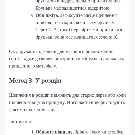
брунькою в надріз, щільно притиснувши.
Брунька має залишитися відкритою.
Обв’яжіть
: Зафіксуйте місце щеплення
плівкою, не закриваючи саму бруньку.
Через 2–3 тижні перевірте, чи прижилася
брунька (вона має залишатися зеленою).
Окулірування ідеальне для масового розмноження
сортів, адже дозволяє використати мінімальну кількість
прищепного матеріалу.
Метод 3: У розщіп
Щеплення в розщіп підходить для старих дерев або коли
підщепа товща за прищепу. Його часто використовують
для омолодження саду.
Інструкція:
Обріжте підщепу
: Зріжте гілку чи стовбур