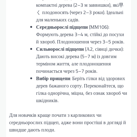
компактні дерева (2–3 м заввишки), які早
く плодоносять (через 2–3 роки). Ідеальні
для маленьких садів.
Середньорослі підщепи
(ММ106):
Формують дерева 3–4 м, стійкі до посухи
й хвороб. Плодоношення через 3–5 років.
Сильнорослі підщепи
(А2, сіянці дички):
Дають високі дерева (5–7 м) із довгим
терміном життя, але плодоношення
починається через 5–7 років.
Вибір прищепи
: Беріть гілки від здорових
дерев бажаного сорту. Переконайтеся, що
гілка однорічна, міцна, без ознак хвороб чи
шкідників.
Для новачків краще почати з карликових чи
середньорослих підщеп, адже вони простіші в догляді й
швидше дають плоди.