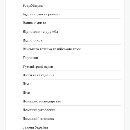
Бодибілдинг
Будівництво та ремонт
Ванна кімната
Відносини та дружба
Відпочинок
Військова техніка та військові теми
Гороскоп
Гуманітрані науки
Дієти та схуднення
Дім
Діти
Домашнє господарство
Домашні улюбленці
Домашній затишок
Закони України