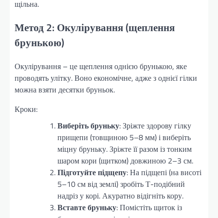
щільна.
Метод 2: Окулірування (щеплення
брунькою)
Окулірування – це щеплення однією брунькою, яке
проводять улітку. Воно економічне, адже з однієї гілки
можна взяти десятки бруньок.
Кроки:
Виберіть бруньку
: Зріжте здорову гілку
прищепи (товщиною 5–8 мм) і виберіть
міцну бруньку. Зріжте її разом із тонким
шаром кори (щитком) довжиною 2–3 см.
Підготуйте підщепу
: На підщепі (на висоті
5–10 см від землі) зробіть Т-подібний
надріз у корі. Акуратно відігніть кору.
Вставте бруньку
: Помістіть щиток із