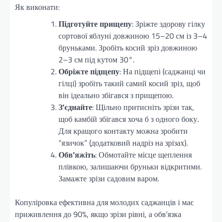
Як виконати:
Підготуйте прищепу
: Зріжте здорову гілку
сортової яблуні довжиною 15–20 см із 3–4
бруньками. Зробіть косий зріз довжиною
2–3 см під кутом 30°.
Обріжте підщепу
: На підщепі (саджанці чи
гілці) зробіть такий самий косий зріз, щоб
він ідеально збігався з прищепою.
З’єднайте
: Щільно притисніть зрізи так,
щоб камбій збігався хоча б з одного боку.
Для кращого контакту можна зробити
“язичок” (додатковий надріз на зрізах).
Обв’яжіть
: Обмотайте місце щеплення
плівкою, залишаючи бруньки відкритими.
Замажте зрізи садовим варом.
Копуліровка ефективна для молодих саджанців і має
приживлення до 90%, якщо зрізи рівні, а обв’язка