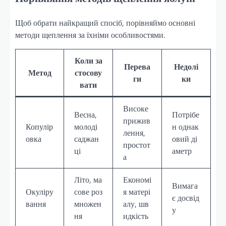
Щоб обрати найкращий спосіб, порівняймо основні
методи щеплення за їхніми особливостями.
Коли за
Перева
Недолі
Метод
стосову
ги
ки
вати
Високе
Весна,
Потрібе
прижив
Копулір
молоді
н однак
лення,
овка
саджан
овий ді
простот
ці
аметр
а
Літо, ма
Економі
Вимага
Окуліру
сове роз
я матері
є досвід
вання
множен
алу, шв
у
ня
идкість