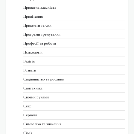
Приватна власність
Привітання
Прикмети та сни
Програми тренування
Професії та робота
Психологія
Релігія
Розваги
Садівництво та рослини
Сантехніка
Своїми руками
Секс
Серіали
Символіка та значення
Сім’я