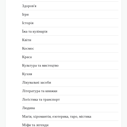
Здоров'я
Ігри
Історія
Їжа та кулінарія
Квіти
Космос
Краса
Культура та мистецтво
Кухня
Лікувальні засоби
Література та книжки
Логістика та транспорт
Людина
Магія, хіромантія, езотерика, таро, містика
Міфи та легенди