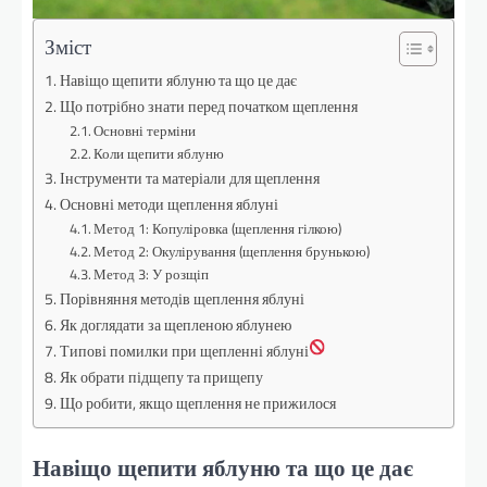
Зміст
Навіщо щепити яблуню та що це дає
Що потрібно знати перед початком щеплення
Основні терміни
Коли щепити яблуню
Інструменти та матеріали для щеплення
Основні методи щеплення яблуні
Метод 1: Копуліровка (щеплення гілкою)
Метод 2: Окулірування (щеплення брунькою)
Метод 3: У розщіп
Порівняння методів щеплення яблуні
Як доглядати за щепленою яблунею
Типові помилки при щепленні яблуні
Як обрати підщепу та прищепу
Що робити, якщо щеплення не прижилося
Навіщо щепити яблуню та що це дає