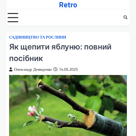
Retro
Перейти
до
вмісту
САДІВНИЦТВО ТА РОСЛИНИ
Як щепити яблуню: повний
посібник
Олександр Демиденко
14.05.2025