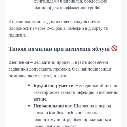
фунгіцидами (наприклад, бордоською
рідиною) для профілактики грибків.
З правильним доглядом щеплена яблуня почне
плодоносити через 2–5 років, залежно від сорту та
підщепи.
Типові помилки при щепленні яблуні
Щеплення – делікатний процес, і навіть досвідчені
садівники допускають промахи. Ось найпоширеніші
помилки, яких варто уникати:
Брудні інструменти
: Нестерильний ніж чи
секатор може занести інфекцію, і щеплення
загине.
Неправильний час
: Щеплення в період
спокою (глибока осінь чи зима на
відкритому повітрі) рідко приживається
через слабкий сокорух.