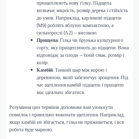
прищеплюють нову гілку. Підщепа
визначає міцність, розмір дерева і стійкість
до умов. Наприклад, карликові підщепи
(М9) роблять яблуню компактною, а
сильнорослі (А2) – високою.
Прищепа
: Гілка чи брунька культурного
сорту, яку прищеплюють до підщепи. Вона
відповідає за плоди – їхній смак, розмір і
колір.
Камбій
: Тонкий шар між корою і
деревиною, який забезпечує зрощення. Під
час щеплення камбій підщепи і прищепи
має ідеально збігатися.
Розуміння цих термінів допоможе вам уникнути
помилок і правильно виконати щеплення. Наприклад,
якщо камбій не збігається, гілка не приживеться, і вся
робота буде марною.