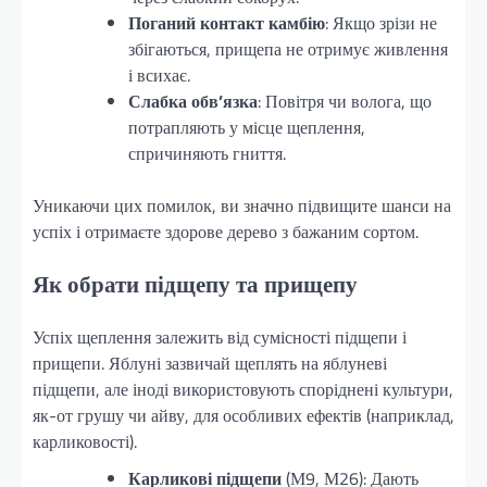
Поганий контакт камбію
: Якщо зрізи не
збігаються, прищепа не отримує живлення
і всихає.
Слабка обв’язка
: Повітря чи волога, що
потрапляють у місце щеплення,
спричиняють гниття.
Уникаючи цих помилок, ви значно підвищите шанси на
успіх і отримаєте здорове дерево з бажаним сортом.
Як обрати підщепу та прищепу
Успіх щеплення залежить від сумісності підщепи і
прищепи. Яблуні зазвичай щеплять на яблуневі
підщепи, але іноді використовують споріднені культури,
як-от грушу чи айву, для особливих ефектів (наприклад,
карликовості).
Карликові підщепи
(М9, М26): Дають