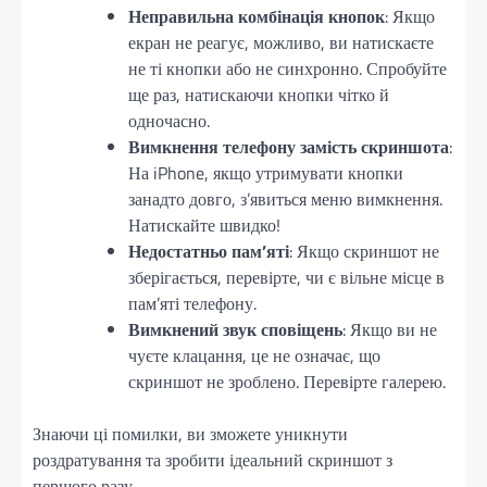
Неправильна комбінація кнопок
: Якщо
екран не реагує, можливо, ви натискаєте
не ті кнопки або не синхронно. Спробуйте
ще раз, натискаючи кнопки чітко й
одночасно.
Вимкнення телефону замість скриншота
:
На iPhone, якщо утримувати кнопки
занадто довго, з’явиться меню вимкнення.
Натискайте швидко!
Недостатньо пам’яті
: Якщо скриншот не
зберігається, перевірте, чи є вільне місце в
пам’яті телефону.
Вимкнений звук сповіщень
: Якщо ви не
чуєте клацання, це не означає, що
скриншот не зроблено. Перевірте галерею.
Знаючи ці помилки, ви зможете уникнути
роздратування та зробити ідеальний скриншот з
першого разу.