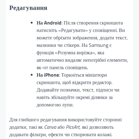
Редагування
На Android
: Після створення скриншота
натисніть «Редагувати» у сповіщенні. Ви
можете обрізати зображення, додати текст,
малюнки чи стікери. На Samsung є
функція «Розумна вирізка», яка
автоматично видаляє непотрібні елементи,
як-от панель сповіщень.
На iPhone
: Торкніться мініатюри
скриншота, щоб відкрити редактор.
Додавайте позначки, текст, підписи чи
навіть збільшуйте окремі ділянки за
допомогою лупи.
Для глибшого редагування використовуйте сторонні
додатки, такі як
Canva
або
PicsArt
, які дозволяють
додавати фільтри, ефекти чи створювати колажі.