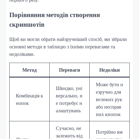
Порівняння методів створення
скриншотів
Щоб ви могли обрати найзручніший спосіб, ми зібрали
основні методи в таблицю з їхніми перевагами та
недоліками.
Метод
Переваги
Недоліки
Може бути н
Швидко, уні
езручно для
Комбінація к
версально, н
великих рук
нопок
е потребує н
або несправ
алаштувань
них кнопок
Сучасно, не
Потрібно вм
залежить від