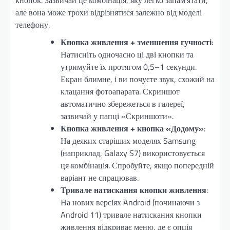
але вона може трохи відрізнятися залежно від моделі
телефону.
Кнопка живлення + зменшення гучності
:
Натисніть одночасно ці дві кнопки та
утримуйте їх протягом 0,5–1 секунди.
Екран блимне, і ви почуєте звук, схожий на
клацання фотоапарата. Скриншот
автоматично збережеться в галереї,
зазвичай у папці «Скриншоти».
Кнопка живлення + кнопка «Додому»
:
На деяких старіших моделях Samsung
(наприклад, Galaxy S7) використовується
ця комбінація. Спробуйте, якщо попередній
варіант не спрацював.
Тривале натискання кнопки живлення
:
На нових версіях Android (починаючи з
Android 11) тривале натискання кнопки
живлення відкриває меню, де є опція