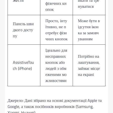
Жести
икати та тре
фізичних кн
нуватися
опок
Просто, інту
Може бути в
Панель шви
їтивно, не п
ідсутня ікон
дкого досту
отребує фізи
ка за замовч
пу
чних кнопок
уванням
Ідеально для
несправних
Потрібно на
AssistiveTou
кнопок або
лаштування,
ch (iPhone)
людей з обм
займає місце
еженими мо
на екрані
жливостями
Джерело: Дані зібрано на основі документації Apple та
Google, а також посібників виробників (Samsung,
Xiaomi, Huawei).