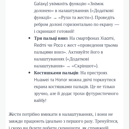
Galaxy) увімкніть функцію «Знімок
долонею» в налаштуваннях («Додаткові
функції» → «Рухи та жести»). Проведіть
ребром долоні горизонтально по екрану —
і скриншот готовий!
Три пальці вниз
: На смартфонах Xiaomi,
Redmi чи Poco є жест «проведення трьома
пальцями вниз». Активуйте його в
налаштуваннях («Додаткові
налаштування» → «Скріншот»).
Костяшками пальців
: На пристроях
Huawei та Honor можна двічі торкнутися
екрана костяшками пальців. Це не тільки
зручно, але й додає трохи футуристичного
вайбу!
Жести потрібно вмикати в налаштуваннях, і вони не
завжди працюють ідеально з першого разу. Тренуйтеся,
і скоро ви будете робити скриншоти, як справжній