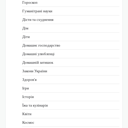
Гороскоп
Гуманітрані науки
Дієти та схуднення
Дім
Діти
Домашнє господарство
Домашні улюбленці
Домашній затишок
Закони України
Здоров'я
Ігри
Історія
Їжа та кулінарія
Квіти
Космос