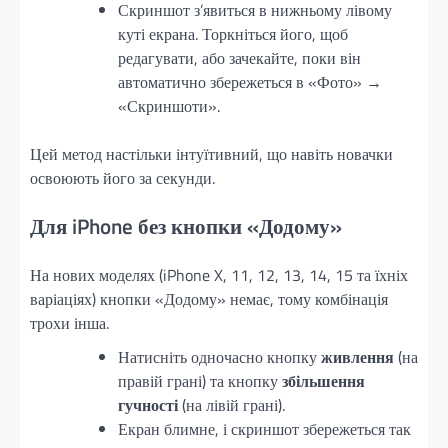
Скриншот з’явиться в нижньому лівому
куті екрана. Торкніться його, щоб
редагувати, або зачекайте, поки він
автоматично збережеться в «Фото» →
«Скриншоти».
Цей метод настільки інтуїтивний, що навіть новачки
освоюють його за секунди.
Для iPhone без кнопки «Додому»
На нових моделях (iPhone X, 11, 12, 13, 14, 15 та їхніх
варіаціях) кнопки «Додому» немає, тому комбінація
трохи інша.
Натисніть одночасно кнопку
живлення
(на
правій грані) та кнопку
збільшення
гучності
(на лівій грані).
Екран блимне, і скриншот збережеться так