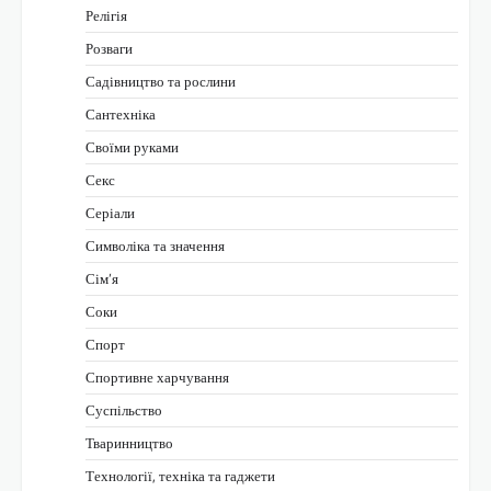
Релігія
Розваги
Садівництво та рослини
Сантехніка
Своїми руками
Секс
Серіали
Символіка та значення
Сім’я
Соки
Спорт
Спортивне харчування
Суспільство
Тваринництво
Технології, техніка та гаджети