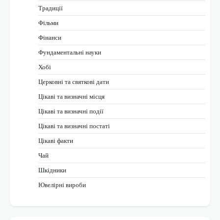
Традиції
Фільми
Фінанси
Фундаментальні науки
Хобі
Церковні та святкові дати
Цікаві та визначні місця
Цікаві та визначні події
Цікаві та визначні постаті
Цікаві факти
Чай
Шкідники
Ювелірні вироби