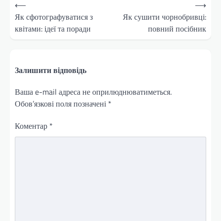
Навігація
⟵
⟶
записів
Як сфотографуватися з
Як сушити чорнобривці:
квітами: ідеї та поради
повний посібник
Залишити відповідь
Ваша e-mail адреса не оприлюднюватиметься.
Обов’язкові поля позначені
*
Коментар
*