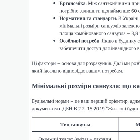
Ергономіка
: Між сантехнічними при
потрібно залишити щонайменше 60 см
Нормативи та стандарти
: В Україн
мінімальні розміри санвузлів залежно
площа комбінованого санвузла – 3,8 
Особливі потреби
: Якщо в будинку 
забезпечити доступ для інвалідного ві
Ці фактори – основа для розрахунків. Далі ми ро
який ідеально відповідає вашим потребам.
Мінімальні розміри санвузла: що к
Будівельні норми – це ваш перший орієнтир, адже
документом є ДБН В.2.2-15:2019 “Житлові будинки
Тип санвузла
М
Окремий туалет (унітаз + раковин