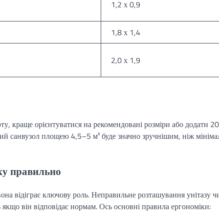
1,2 х 0,9
1,8 х 1,4
2,0 х 1,9
ту, краще орієнтуватися на рекомендовані розміри або додати 2
ий санвузол площею 4,5–5 м² буде значно зручнішим, ніж мініма
іку правильно
і вона відіграє ключову роль. Неправильне розташування унітазу ч
 якщо він відповідає нормам. Ось основні правила ергономіки: