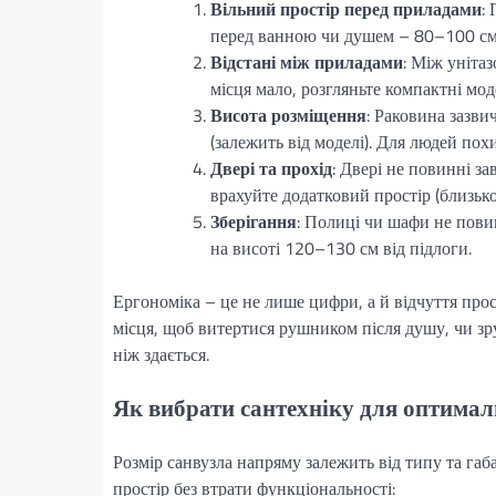
Вільний простір перед приладами
:
перед ванною чи душем – 80–100 см.
Відстані між приладами
: Між уніта
місця мало, розгляньте компактні мод
Висота розміщення
: Раковина зазви
(залежить від моделі). Для людей пох
Двері та прохід
: Двері не повинні з
врахуйте додатковий простір (близько
Зберігання
: Полиці чи шафи не пови
на висоті 120–130 см від підлоги.
Ергономіка – це не лише цифри, а й відчуття прос
місця, щоб витертися рушником після душу, чи зр
ніж здається.
Як вибрати сантехніку для оптимал
Розмір санвузла напряму залежить від типу та габ
простір без втрати функціональності: