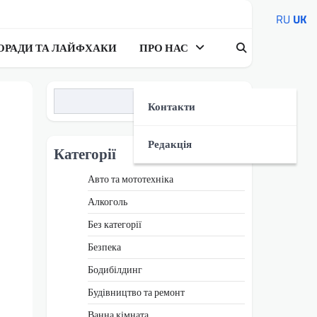
RU
UK
ОРАДИ ТА ЛАЙФХАКИ
ПРО НАС
Пошук
Контакти
Редакція
Категорії
Авто та мототехніка
Алкоголь
Без категорії
Безпека
Бодибілдинг
Будівництво та ремонт
Ванна кімната