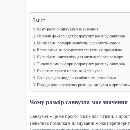
Зміст
Чому розмір санвузла має значення
Основні фактори для розрахунку розміру санвузла
Мінімальні розміри санвузла: що кажуть норми
Ергономіка: як розмістити сантехніку правильно
Як вибрати сантехніку для оптимального розміру
Типові помилки при розрахунку розміру санвузла
Як оптимізувати маленький санвузол
Санвузол для людей з особливими потребами
Поради для розрахунку розміру санвузла в приватно
Чому розмір санвузла має значення
Санвузол – це не просто місце для гігієни, а прос
Невелика помилка в плануванні може перетворити 
марнотратно великий простір, який краде квадрат