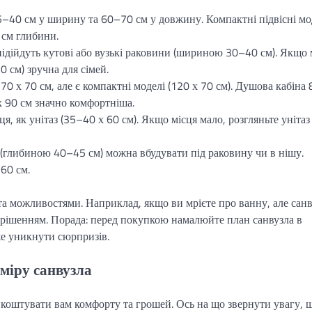
5–40 см у ширину та 60–70 см у довжину. Компактні підвісні мод
 см глибини.
підійдуть кутові або вузькі раковини (шириною 30–40 см). Якщо 
 см) зручна для сімей.
70 х 70 см, але є компактні моделі (120 х 70 см). Душова кабіна 
х 90 см значно комфортніша.
я, як унітаз (35–40 х 60 см). Якщо місця мало, розгляньте унітаз 
 (глибиною 40–45 см) можна вбудувати під раковину чи в нішу.
60 см.
а можливостями. Наприклад, якщо ви мрієте про ванну, але сан
 рішенням. Порада: перед покупкою намалюйте план санвузла в
же уникнути сюрпризів.
міру санвузла
коштувати вам комфорту та грошей. Ось на що звернути увагу, 