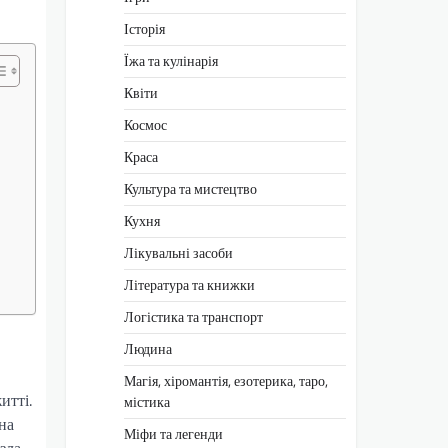
Історія
Їжа та кулінарія
Квіти
Космос
Краса
Культура та мистецтво
Кухня
Лікувальні засоби
Література та книжки
Логістика та транспорт
Людина
Магія, хіромантія, езотерика, таро,
итті.
містика
на
Міфи та легенди
зла