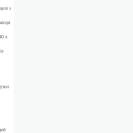
елі з
місця
80 х
із
вузол
щоб