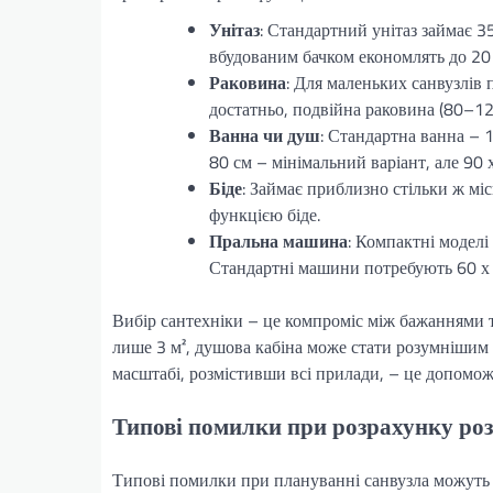
Унітаз
: Стандартний унітаз займає 3
вбудованим бачком економлять до 20
Раковина
: Для маленьких санвузлів 
достатньо, подвійна раковина (80–120
Ванна чи душ
: Стандартна ванна – 1
80 см – мінімальний варіант, але 90 
Біде
: Займає приблизно стільки ж місц
функцією біде.
Пральна машина
: Компактні моделі
Стандартні машини потребують 60 х 
Вибір сантехніки – це компроміс між бажаннями т
лише 3 м², душова кабіна може стати розумнішим
масштабі, розмістивши всі прилади, – це допомо
Типові помилки при розрахунку роз
Типові помилки при плануванні санвузла можуть 