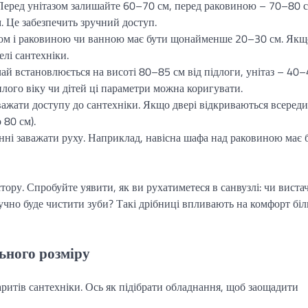
 Перед унітазом залишайте 60–70 см, перед раковиною – 70–80 с
 Це забезпечить зручний доступ.
зом і раковиною чи ванною має бути щонайменше 20–30 см. Якщ
елі сантехніки.
чай встановлюється на висоті 80–85 см від підлоги, унітаз – 40
илого віку чи дітей ці параметри можна коригувати.
аважати доступу до сантехніки. Якщо двері відкриваються всереди
 80 см).
нні заважати руху. Наприклад, навісна шафа над раковиною має 
тору. Спробуйте уявити, як ви рухатиметеся в санвузлі: чи виста
учно буде чистити зуби? Такі дрібниці впливають на комфорт біл
ьного розміру
аритів сантехніки. Ось як підібрати обладнання, щоб заощадити