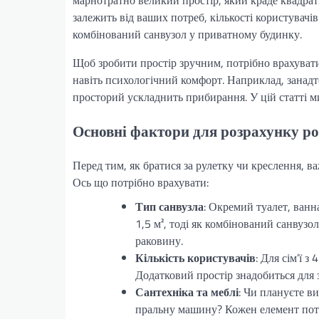
залежить від ваших потреб, кількості користувачів
комбінований санвузол у приватному будинку.
Щоб зробити простір зручним, потрібно врахувати
навіть психологічний комфорт. Наприклад, занадт
просторий ускладнить прибирання. У цій статті ми
Основні фактори для розрахунку ро
Перед тим, як братися за рулетку чи креслення, в
Ось що потрібно врахувати:
Тип санвузла
: Окремий туалет, ванн
1,5 м², тоді як комбінований санвузо
раковину.
Кількість користувачів
: Для сім’ї з
Додатковий простір знадобиться для 
Сантехніка та меблі
: Чи плануєте в
пральну машину? Кожен елемент потр