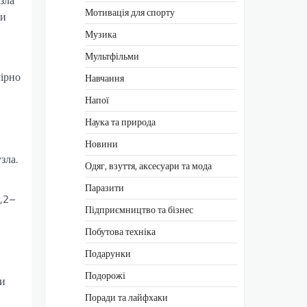
Мотивація для спорту
чи
Музика
Мультфільми
мірно
Навчання
Напої
Наука та природа
Новини
зла.
Одяг, взуття, аксесуари та мода
Паразити
1,2–
Підприємництво та бізнес
Побутова техніка
Подарунки
Подорожі
чи
Поради та лайфхаки