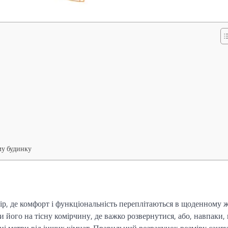
му будинку
тір, де комфорт і функціональність переплітаються в щоденному ж
його на тісну комірчину, де важко розвернутися, або, навпаки, 
ні метри від інших кімнат. Правильний розрахунок розміру санву