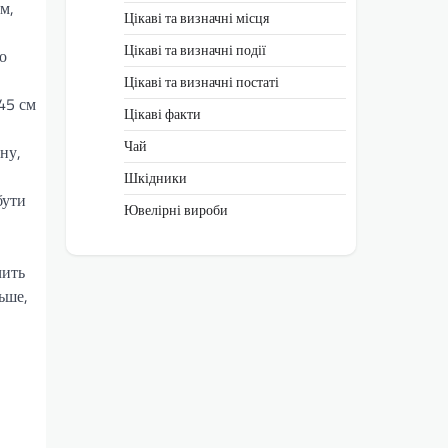
м,
Цікаві та визначні місця
Цікаві та визначні події
о
Цікаві та визначні постаті
–45 см
Цікаві факти
Чай
ну,
Шкідники
бути
Ювелірні вироби
чить
ьше,