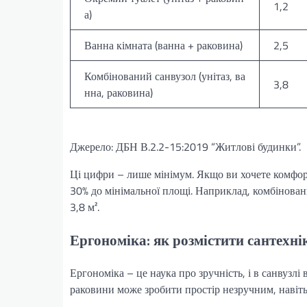
1,2
а)
Ванна кімната (ванна + раковина)
2,5
Комбінований санвузол (унітаз, ва
3,8
нна, раковина)
Джерело: ДБН В.2.2-15:2019 “Житлові будинки”.
Ці цифри – лише мінімум. Якщо ви хочете комфор
30% до мінімальної площі. Наприклад, комбінован
3,8 м².
Ергономіка: як розмістити сантехн
Ергономіка – це наука про зручність, і в санвузл
раковини може зробити простір незручним, навіть