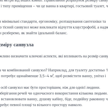
 і типу приміщення – чи це ванна в квартирі, гостьовий туалет, 
 мінімальні стандарти, ергономіку, розташування сантехніки та
о тісний санвузол може викликати відчуття клаустрофобії, а над
 розберемо, як знайти ідеальний баланс.
зміру санвузла
ажливо визначити ключові аспекти, які впливають на розмір санву
а чи комбінований санвузол? Наприклад, для туалету достатньо 
л потребує щонайменше 3,5–4 м², щоб розмістити ванну, унітаз і
 4 осіб санвузол має бути просторішим, ніж для однієї людини.
зберігання речей чи одночасного використання кількома людьми.
и встановлювати ванну, душову кабіну, біде, подвійну раковину 
ебує певної площі та вільного простору навколо.