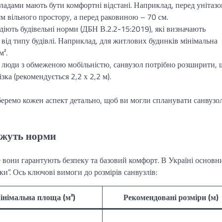
ладами мають бути комфортні відстані. Наприклад, перед унітаз
 вільного простору, а перед раковиною – 70 см.
і діють будівельні норми (ДБН В.2.2-15:2019), які визначають
 від типу будівлі. Наприклад, для житлових будинків мінімальна
м².
є люди з обмеженою мобільністю, санвузол потрібно розширити, 
зка (рекомендується 2,2 х 2,2 м).
зберемо кожен аспект детально, щоб ви могли спланувати санвузол
ажуть норми
 вони гарантують безпеку та базовий комфорт. В Україні основн
”. Ось ключові вимоги до розмірів санвузлів:
інімальна площа (м²)
Рекомендовані розміри (м)