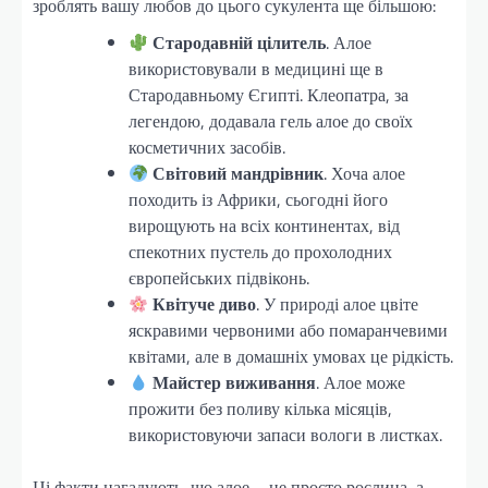
зроблять вашу любов до цього сукулента ще більшою:
Стародавній цілитель
. Алое
використовували в медицині ще в
Стародавньому Єгипті. Клеопатра, за
легендою, додавала гель алое до своїх
косметичних засобів.
Світовий мандрівник
. Хоча алое
походить із Африки, сьогодні його
вирощують на всіх континентах, від
спекотних пустель до прохолодних
європейських підвіконь.
Квітуче диво
. У природі алое цвіте
яскравими червоними або помаранчевими
квітами, але в домашніх умовах це рідкість.
Майстер виживання
. Алое може
прожити без поливу кілька місяців,
використовуючи запаси вологи в листках.
Ці факти нагадують, що алое – не просто рослина, а