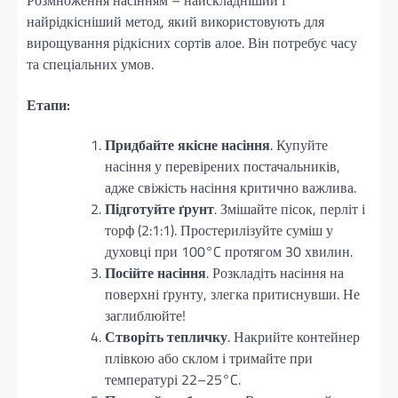
Розмноження насінням – найскладніший і
найрідкісніший метод, який використовують для
вирощування рідкісних сортів алое. Він потребує часу
та спеціальних умов.
Етапи:
Придбайте якісне насіння
. Купуйте
насіння у перевірених постачальників,
адже свіжість насіння критично важлива.
Підготуйте ґрунт
. Змішайте пісок, перліт і
торф (2:1:1). Простерилізуйте суміш у
духовці при 100°C протягом 30 хвилин.
Посійте насіння
. Розкладіть насіння на
поверхні ґрунту, злегка притиснувши. Не
заглиблюйте!
Створіть тепличку
. Накрийте контейнер
плівкою або склом і тримайте при
температурі 22–25°C.