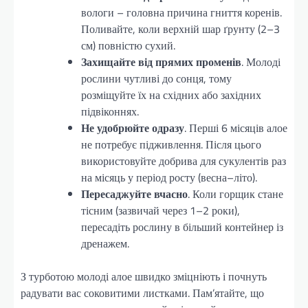
вологи – головна причина гниття коренів.
Поливайте, коли верхній шар ґрунту (2–3
см) повністю сухий.
Захищайте від прямих променів
. Молоді
рослини чутливі до сонця, тому
розміщуйте їх на східних або західних
підвіконнях.
Не удобрюйте одразу
. Перші 6 місяців алое
не потребує підживлення. Після цього
використовуйте добрива для сукулентів раз
на місяць у період росту (весна–літо).
Пересаджуйте вчасно
. Коли горщик стане
тісним (зазвичай через 1–2 роки),
пересадіть рослину в більший контейнер із
дренажем.
З турботою молоді алое швидко зміцніють і почнуть
радувати вас соковитими листками. Пам’ятайте, що