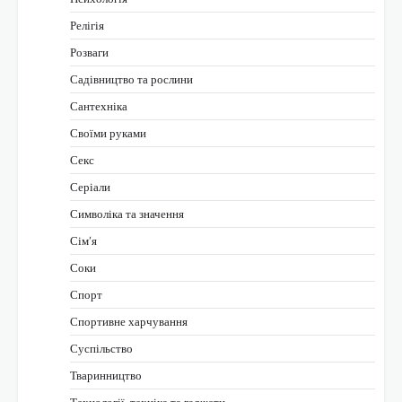
Релігія
Розваги
Садівництво та рослини
Сантехніка
Своїми руками
Секс
Серіали
Символіка та значення
Сім’я
Соки
Спорт
Спортивне харчування
Суспільство
Тваринництво