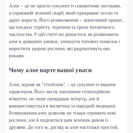
Алое – це не просто сукулент із соковитими листками,
а справжній зелений скарб, який прикрашає оселю та
дарує користь. Його розмноження – захопливий процес,
що поєднує турботу, терпіння та трохи ботанічного
чаклунства. У цій статті ви дізнаєтеся, як розмножити
алое в домашніх умовах, уникнути типових помилок і
виростити здорові рослини, які радуватимуть око
роками.
Чому алое варте вашої уваги
Алое, відоме як “столітник”, – це сукулент із міцним
характером. Його листя, наповнене гелеподібною
м’якоттю, не лише прикрашає інтер’єр, але й
використовується в косметиці та народній медицині.
Розмноження алое дозволяє не тільки отримати нові
рослини, але й поділитися цим зеленим дивом із
друзями. До того ж, догляд за алое настільки простий,