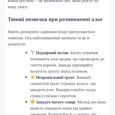
кожна рослина – це маленький світ, який реагує на
вашу увагу.
Типові помилки при розмноженні алое
Навіть досвідчені садівники іноді припускаються
помилок. Ось найпоширеніші промахи та як їх
уникнути:
Надмірний полив
. Багато новачків
поливають алое щодня, що призводить до
гниття коренів. Завжди перевіряйте
вологість ґрунту перед поливом.
Неправильний ґрунт
. Важкий,
глинистий ґрунт утримує вологу, що
шкодить алое. Використовуйте пухку
суміш із піском і перлітом.
Занадто багато сонця
. Молоді рослини
можуть отримати опіки від прямих
променів. Розміщуйте їх у затінку або