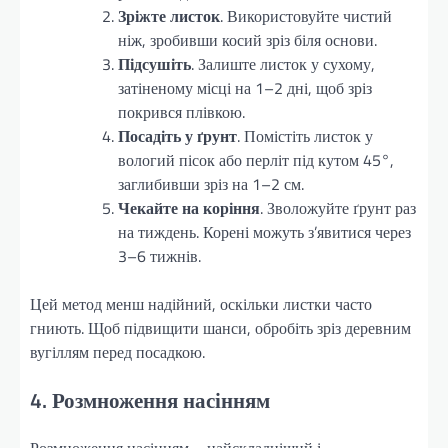
Зріжте листок
. Використовуйте чистий
ніж, зробивши косий зріз біля основи.
Підсушіть
. Залиште листок у сухому,
затіненому місці на 1–2 дні, щоб зріз
покрився плівкою.
Посадіть у ґрунт
. Помістіть листок у
вологий пісок або перліт під кутом 45°,
заглибивши зріз на 1–2 см.
Чекайте на коріння
. Зволожуйте ґрунт раз
на тиждень. Корені можуть з’явитися через
3–6 тижнів.
Цей метод менш надійний, оскільки листки часто
гниють. Щоб підвищити шанси, обробіть зріз деревним
вугіллям перед посадкою.
4. Розмноження насінням