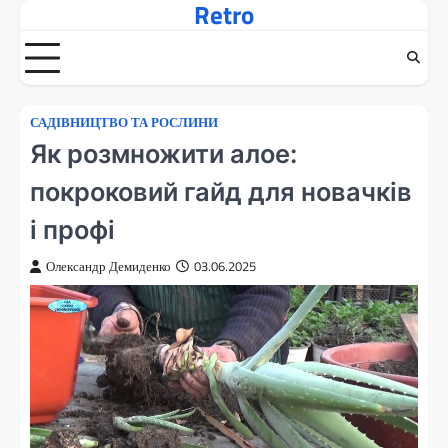
Retro
Перейти
до
вмісту
САДІВНИЦТВО ТА РОСЛИНИ
Як розмножити алое:
покроковий гайд для новачків
і профі
Олександр Демиденко
03.06.2025