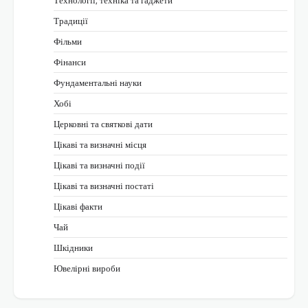
Технології, техніка та гаджети
Традиції
Фільми
Фінанси
Фундаментальні науки
Хобі
Церковні та святкові дати
Цікаві та визначні місця
Цікаві та визначні події
Цікаві та визначні постаті
Цікаві факти
Чай
Шкідники
Ювелірні вироби