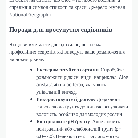
справжній символ стійкості та краси. Джерело: журнал
National Geographic.
Поради для просунутих садівників
Якщо ви вже маєте досвід із алое, ось кілька
професійних секретів, які виведуть ваше розмноження
на новий рівень:
Експериментуйте з сортами
. Спробуйте
розмножити рідкісні види, наприклад, Aloe
aristata або Aloe ferox, які мають
унікальний вигляд.
Використовуйте гідрогель
. Додавання
гідрогелю до ґрунту допомагає регулювати
вологість, особливо для молодих рослин.
Контролюйте pH ґрунту
. Алое любить
нейтральний або слабокислий ґрунт (pH
6.0–7.0). Перевіряйте pH за допомогою