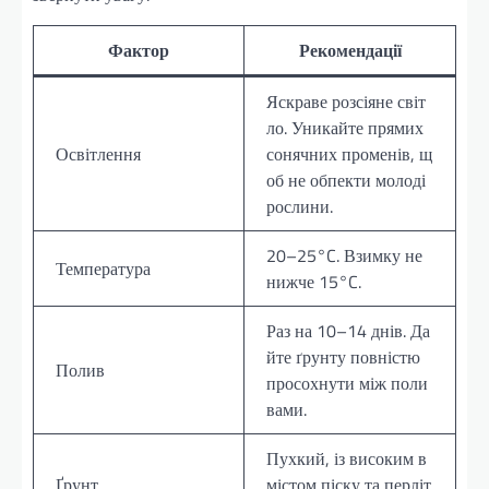
Фактор
Рекомендації
Яскраве розсіяне світ
ло. Уникайте прямих
Освітлення
сонячних променів, щ
об не обпекти молоді
рослини.
20–25°C. Взимку не
Температура
нижче 15°C.
Раз на 10–14 днів. Да
йте ґрунту повністю
Полив
просохнути між поли
вами.
Пухкий, із високим в
Ґрунт
містом піску та перліт