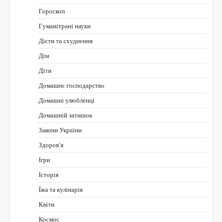
Гороскоп
Гуманітрані науки
Дієти та схуднення
Дім
Діти
Домашнє господарство
Домашні улюбленці
Домашній затишок
Закони України
Здоров'я
Ігри
Історія
Їжа та кулінарія
Квіти
Космос