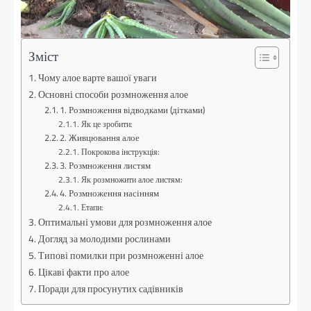
Зміст
Чому алое варте вашої уваги
Основні способи розмноження алое
1. Розмноження відводками (дітками)
Як це зробити:
2. Живцювання алое
Покрокова інструкція:
3. Розмноження листям
Як розмножити алое листям:
4. Розмноження насінням
Етапи:
Оптимальні умови для розмноження алое
Догляд за молодими рослинами
Типові помилки при розмноженні алое
Цікаві факти про алое
Поради для просунутих садівників