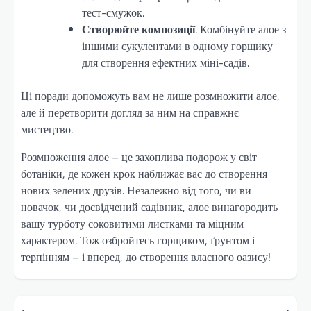
тест-смужок.
Створюйте композиції
. Комбінуйте алое з
іншими сукулентами в одному горщику
для створення ефектних міні-садів.
Ці поради допоможуть вам не лише розмножити алое,
але й перетворити догляд за ним на справжнє
мистецтво.
Розмноження алое – це захоплива подорож у світ
ботаніки, де кожен крок наближає вас до створення
нових зелених друзів. Незалежно від того, чи ви
новачок, чи досвідчений садівник, алое винагородить
вашу турботу соковитими листками та міцним
характером. Тож озбройтесь горщиком, ґрунтом і
терпінням – і вперед, до створення власного оазису!
Навігація
⟵
⟶