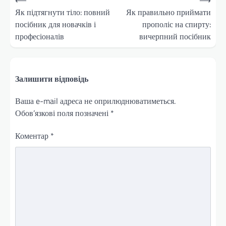
записів
Як підтягнути тіло: повний
Як правильно приймати
посібник для новачків і
прополіс на спирту:
професіоналів
вичерпний посібник
Залишити відповідь
Ваша e-mail адреса не оприлюднюватиметься.
Обов’язкові поля позначені
*
Коментар
*