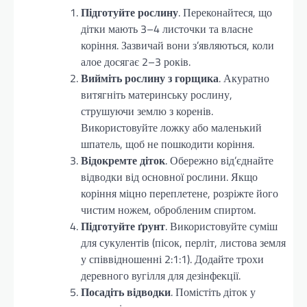
Підготуйте рослину
. Переконайтеся, що
дітки мають 3–4 листочки та власне
коріння. Зазвичай вони з’являються, коли
алое досягає 2–3 років.
Вийміть рослину з горщика
. Акуратно
витягніть материнську рослину,
струшуючи землю з коренів.
Використовуйте ложку або маленький
шпатель, щоб не пошкодити коріння.
Відокремте діток
. Обережно від’єднайте
відводки від основної рослини. Якщо
коріння міцно переплетене, розріжте його
чистим ножем, обробленим спиртом.
Підготуйте ґрунт
. Використовуйте суміш
для сукулентів (пісок, перліт, листова земля
у співвідношенні 2:1:1). Додайте трохи
деревного вугілля для дезінфекції.
Посадіть відводки
. Помістіть діток у