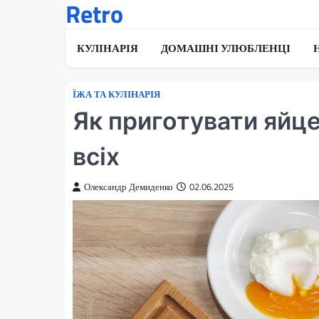
Retro
Перейти
до
вмісту
КУЛІНАРІЯ
ДОМАШНІ УЛЮБЛЕНЦІ
ЇЖА ТА КУЛІНАРІЯ
Як приготувати яйце
всіх
Олександр Демиденко
02.06.2025