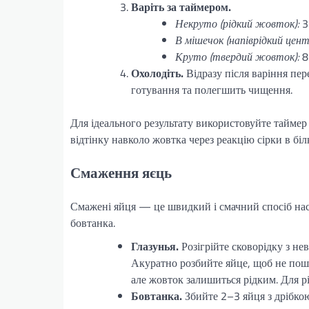
Варіть за таймером.
Некруто (рідкий жовток):
3
В мішечок (напіврідкий цент
Круто (твердий жовток):
8
Охолодіть.
Відразу після варіння пер
готування та полегшить чищення.
Для ідеального результату використовуйте таймер
відтінку навколо жовтка через реакцію сірки в біл
Смаження яєць
Смажені яйця — це швидкий і смачний спосіб насо
бовтанка.
Глазунья.
Розігрійте сковорідку з не
Акуратно розбийте яйце, щоб не пош
але жовток залишиться рідким. Для 
Бовтанка.
Збийте 2–3 яйця з дрібкою