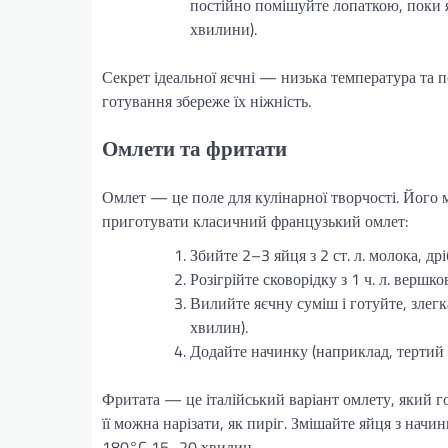
постійно помішуйте лопаткою, поки 
хвилини).
Секрет ідеальної яєчні — низька температура та 
готування збереже їх ніжність.
Омлети та фритати
Омлет — це поле для кулінарної творчості. Його
приготувати класичний французький омлет:
Збийте 2–3 яйця з 2 ст. л. молока, др
Розігрійте сковорідку з 1 ч. л. вершк
Вилийте яєчну суміш і готуйте, злегк
хвилин).
Додайте начинку (наприклад, тертий с
Фритата — це італійський варіант омлету, який г
її можна нарізати, як пиріг. Змішайте яйця з начи
180°C 15–20 хвилин.