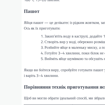
Пашот
Яйця пашот — це делікатес із рідким жовтком, заг
Ось як їх приготувати:
Закип’ятіть воду в каструлі, додайте 
Створіть вир у воді, обережно розм
Розбийте яйце в маленьку миску, а п
Готуйте 3–4 хвилини, поки білок не 
Вийміть яйце шумівкою та обсушіть 
Якщо ви боїтеся виру, спробуйте готувати пашот у 
і варіть 3–4 хвилини.
Порівняння технік приготування яє
Щоб ви могли обрати ідеальний спосіб, ми зібрал