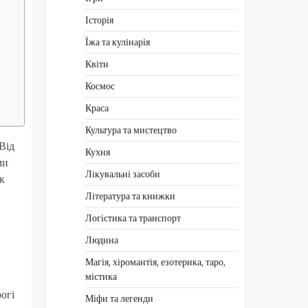
Історія
Їжа та кулінарія
Квіти
Космос
Краса
Культура та мистецтво
Від
Кухня
ми
Лікувальні засоби
к
Література та книжки
Логістика та транспорт
Людина
Магія, хіромантія, езотерика, таро,
містика
рогі
Міфи та легенди