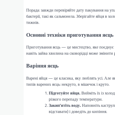
Порада: завжди перевіряйте дату пакування на уп
бактерії, такі як сальмонела. Зберігайте яйця в 
тижнів.
Основні техніки приготування яєць
Приготування яєць — це мистецтво, яке поєднує н
навіть зайва хвилина на сковорідці може змінити 
Варіння яєць
Варені яйця — це класика, яку люблять усі. Але я
типів варених яєць: некруто, в мішечок і круто.
Підготуйте яйця.
Вийміть їх із холо
різкого перепаду температури.
Закип’ятіть воду.
Наповніть каструлю
відставати) і доведіть до кипіння.