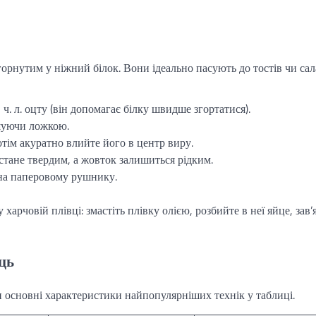
орнутим у ніжний білок. Вони ідеально пасують до тостів чи сала
1 ч. л. оцту (він допомагає білку швидше згортатися).
ішуючи ложкою.
отім акуратно влийте його в центр виру.
стане твердим, а жовток залишиться рідким.
на паперовому рушнику.
харчовій плівці: змастіть плівку олією, розбийте в неї яйце, зав’
ць
и основні характеристики найпопулярніших технік у таблиці.