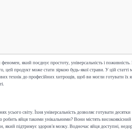
 феномен, який поєднує простоту, універсальність і поживність. 
о, цей продукт може стати зіркою будь-якої страви. У цій статті 
ових технік до професійних хитрощів, щоб ви могли готувати їх я
і.
ях усього світу. Їхня універсальність дозволяє готувати десятки
 що робить яйця такими унікальними? Вони містять високоякісний
лін, який підтримує здоров’я мозку. Водночас яйця доступні, недо