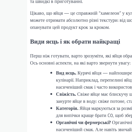
та швидкі в приготуванні.
Цікаво, що яйця — це справжній “хамелеон” у кул
можете отримати абсолютно різні текстури: від ш
опанувати цей продукт крок за кроком.
Види яєць і як обрати найкращі
Перш ніж готувати, варто зрозуміти, які яйця обра
Ось основні аспекти, на які варто звернути увагу:
Вид яєць.
Курячі яйця — найпоширені
кулінарії. Наприклад, перепелині яйця
насиченіший смак і часто використову
Свіжість.
Свіже яйце має блискучу шк
занурте яйце в воду: свіже потоне, ст
Категорія.
Яйця маркуються за розмір
для випічки краще брати C0, щоб збе
Органічні чи фермерські?
Органічні
насиченіший смак. Але навіть звичай