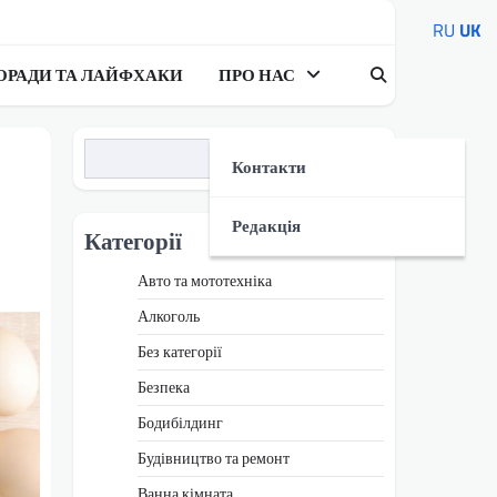
RU
UK
ОРАДИ ТА ЛАЙФХАКИ
ПРО НАС
Пошук
Контакти
Редакція
Категорії
Авто та мототехніка
Алкоголь
Без категорії
Безпека
Бодибілдинг
Будівництво та ремонт
Ванна кімната