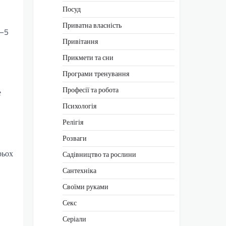
Посуд
Приватна власність
4–5
Привітання
Прикмети та сни
Програми тренування
Професії та робота
е
Психологія
Релігія
Розваги
рьох
Садівництво та рослини
Сантехніка
Своїми руками
Секс
Серіали