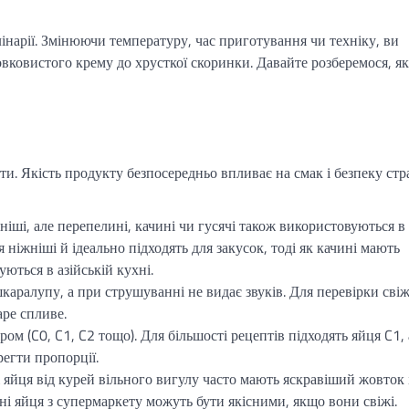
інарії. Змінюючи температуру, час приготування чи техніку, ви
овковистого крему до хрусткої скоринки. Давайте розберемося, як
ти. Якість продукту безпосередньо впливає на смак і безпеку стр
ші, але перепелині, качині чи гусячі також використовуються в
 ніжніші й ідеально підходять для закусок, тоді як качині мають
ються в азійській кухні.
аралупу, а при струшуванні не видає звуків. Для перевірки свіж
аре спливе.
ом (C0, C1, C2 тощо). Для більшості рецептів підходять яйця C1, 
регти пропорції.
 яйця від курей вільного вигулу часто мають яскравіший жовток 
ні яйця з супермаркету можуть бути якісними, якщо вони свіжі.