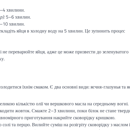
–4 хвилини.
р):
5–6 хвилин.
–10 хвилин.
екладіть яйця в холодну воду на 5 хвилин. Це зупинить процес
 і не переварюйте яйця, адже це може призвести до зеленуватого
ку.
лодитися їхнім смаком. Є два основні види: яєчня-глазунья та я
великою кількістю олії чи вершкового масла на середньому вогні.
кодити жовток. Смажте 2–3 хвилини, поки білок не стане тверд
рівномірного приготування накрийте сковорідку кришкою.
 солі та перцю. Вилийте суміш на розігріту сковорідку з маслом 