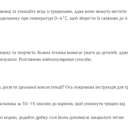
аковці та уникайте яєць із тріщинами, адже вони можуть містити
холодильнику при температурі 0–4°C, щоб зберегти їх свіжими до 
ауку та творчість. Кожна техніка вимагає уваги до деталей, адж
результат. Розглянемо найпопулярніші способи.
к досягти ідеальної консистенції? Ось покрокова інструкція для т
дильника за 10–15 хвилин до варіння, щоб уникнути тріщин від
 водою, додайте дрібку солі (вона допомагає шкаралупі легше