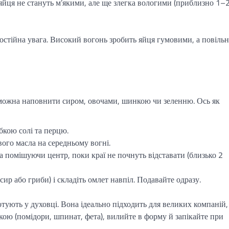
яйця не стануть м’якими, але ще злегка вологими (приблизно 1–
постійна увага. Високий вогонь зробить яйця гумовими, а повільн
 можна наповнити сиром, овочами, шинкою чи зеленню. Ось як
ібкою солі та перцю.
ового масла на середньому вогні.
а помішуючи центр, поки краї не почнуть відставати (близько 2
ир або гриби) і складіть омлет навпіл. Подавайте одразу.
отують у духовці. Вона ідеально підходить для великих компаній,
нкою (помідори, шпинат, фета), вилийте в форму й запікайте при