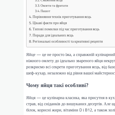
Омлети та фритати
Пашот
Порівняння технік приготування яєць
Цікаві факти про яйця
Типові помилки під час приготування яєць
Поради для ідеальних яєць
Регіональні особливості та креативні рецепти
Яйце — це не просто їжа, а справжній кулінарний
ніжного омлету до ідеально звареного яйця некрут
розкриємо всі секрети приготування яєць, від баз
шеф-кухар, незалежно від рівня вашої майстерност
Чому яйця такі особливі?
Яйця — це кулінарна класика, яка присутня в кухн
страв, від сніданків до вишуканих десертів. Але
білок, корисні жири, вітаміни D і B12, а також хо