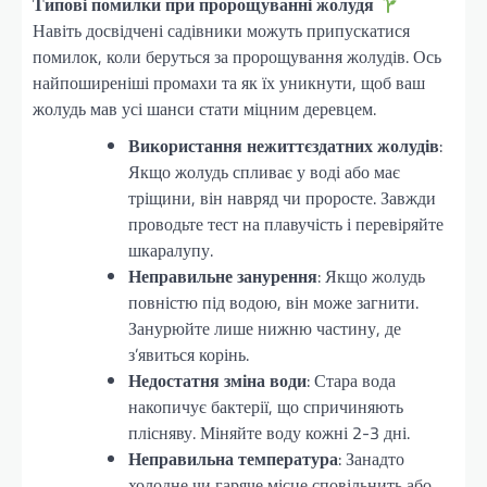
Типові помилки при пророщуванні жолудя
Навіть досвідчені садівники можуть припускатися
помилок, коли беруться за пророщування жолудів. Ось
найпоширеніші промахи та як їх уникнути, щоб ваш
жолудь мав усі шанси стати міцним деревцем.
Використання нежиттєздатних жолудів
:
Якщо жолудь спливає у воді або має
тріщини, він навряд чи проросте. Завжди
проводьте тест на плавучість і перевіряйте
шкаралупу.
Неправильне занурення
: Якщо жолудь
повністю під водою, він може загнити.
Занурюйте лише нижню частину, де
з’явиться корінь.
Недостатня зміна води
: Стара вода
накопичує бактерії, що спричиняють
плісняву. Міняйте воду кожні 2-3 дні.
Неправильна температура
: Занадто
холодне чи гаряче місце сповільнить або