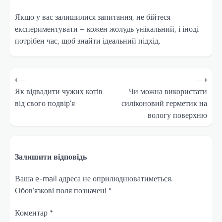
Якщо у вас залишилися запитання, не бійтеся
експериментувати – кожен жолудь унікальний, і іноді
потрібен час, щоб знайти ідеальний підхід.
Навігація
⟵
⟶
записів
Як відвадити чужих котів
Чи можна використати
від свого подвір’я
силіконовий герметик на
вологу поверхню
Залишити відповідь
Ваша e-mail адреса не оприлюднюватиметься.
Обов’язкові поля позначені
*
Коментар
*