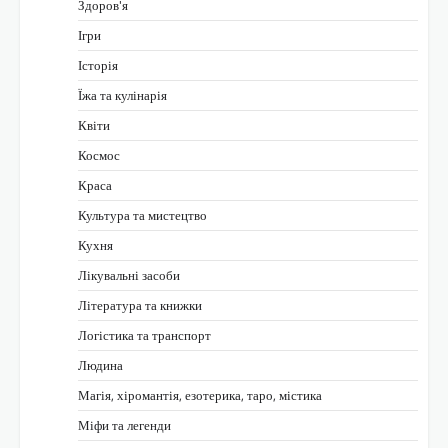
Здоров'я
Ігри
Історія
Їжа та кулінарія
Квіти
Космос
Краса
Культура та мистецтво
Кухня
Лікувальні засоби
Література та книжки
Логістика та транспорт
Людина
Магія, хіромантія, езотерика, таро, містика
Міфи та легенди