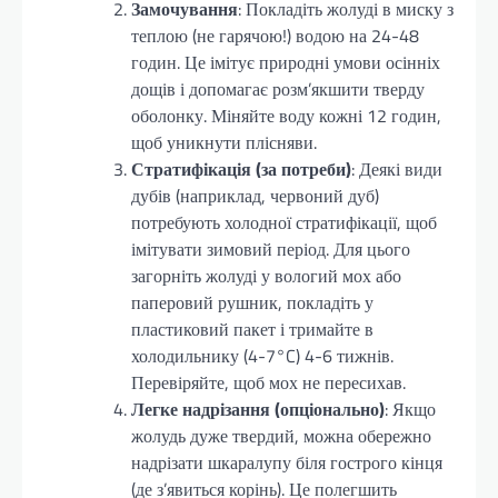
Замочування
: Покладіть жолуді в миску з
теплою (не гарячою!) водою на 24-48
годин. Це імітує природні умови осінніх
дощів і допомагає розм’якшити тверду
оболонку. Міняйте воду кожні 12 годин,
щоб уникнути плісняви.
Стратифікація (за потреби)
: Деякі види
дубів (наприклад, червоний дуб)
потребують холодної стратифікації, щоб
імітувати зимовий період. Для цього
загорніть жолуді у вологий мох або
паперовий рушник, покладіть у
пластиковий пакет і тримайте в
холодильнику (4-7°C) 4-6 тижнів.
Перевіряйте, щоб мох не пересихав.
Легке надрізання (опціонально)
: Якщо
жолудь дуже твердий, можна обережно
надрізати шкаралупу біля гострого кінця
(де з’явиться корінь). Це полегшить