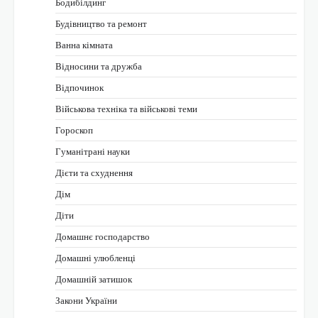
Бодибілдинг
Будівництво та ремонт
Ванна кімната
Відносини та дружба
Відпочинок
Військова техніка та військові теми
Гороскоп
Гуманітрані науки
Дієти та схуднення
Дім
Діти
Домашнє господарство
Домашні улюбленці
Домашній затишок
Закони України