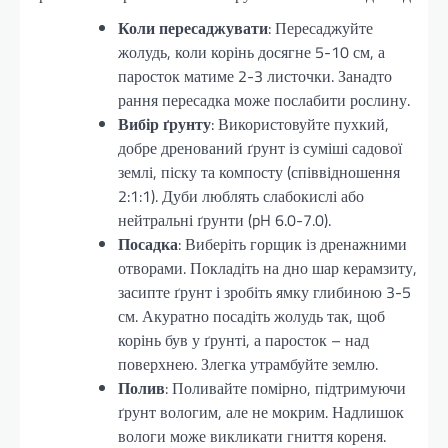
Коли пересаджувати
: Пересаджуйте
жолудь, коли корінь досягне 5-10 см, а
паросток матиме 2-3 листочки. Занадто
рання пересадка може послабити рослину.
Вибір ґрунту
: Використовуйте пухкий,
добре дренований ґрунт із суміші садової
землі, піску та компосту (співвідношення
2:1:1). Дуби люблять слабокислі або
нейтральні ґрунти (pH 6.0-7.0).
Посадка
: Виберіть горщик із дренажними
отворами. Покладіть на дно шар керамзиту,
засипте ґрунт і зробіть ямку глибиною 3-5
см. Акуратно посадіть жолудь так, щоб
корінь був у ґрунті, а паросток – над
поверхнею. Злегка утрамбуйте землю.
Полив
: Поливайте помірно, підтримуючи
ґрунт вологим, але не мокрим. Надлишок
вологи може викликати гниття кореня.