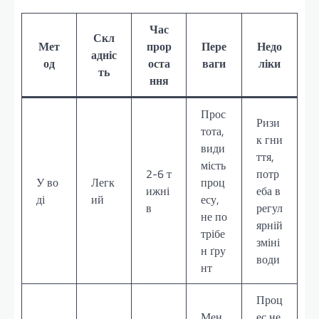
Час
Скл
Мет
прор
Пере
Недо
адніс
од
оста
ваги
ліки
ть
ння
Прос
Ризи
тота,
к гни
види
ття,
мість
2-6 т
потр
У во
Легк
проц
ижні
еба в
ді
ий
есу,
в
регул
не по
ярній
трібе
зміні
н ґру
води
нт
Проц
Мен
ес не