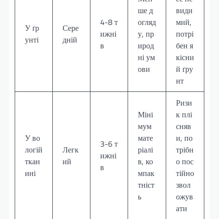
ше д
види
4-8 т
огляд
мий,
У ґр
Сере
ижні
у, пр
потрі
унті
дній
в
ирод
бен я
ні ум
кісни
ови
й ґру
нт
Ризи
Міні
к плі
мум
сняв
У во
мате
и, по
3-6 т
логій
Легк
ріалі
трібн
ижні
ткан
ий
в, ко
о пос
в
ині
мпак
тійно
тніст
звол
ь
ожув
ати