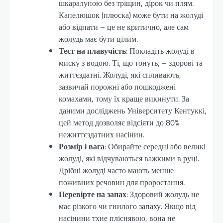
шкаралупою без тріщин, дірок чи плям.
Капелюшок (плюска) може бути на жолуді
або відпати – це не критично, але сам
жолудь має бути цілим.
Тест на плавучість
: Покладіть жолуді в
миску з водою. Ті, що тонуть, – здорові та
життєздатні. Жолуді, які спливають,
зазвичай порожні або пошкоджені
комахами, тому їх краще викинути. За
даними досліджень Університету Кентуккі,
цей метод дозволяє відсіяти до 80%
нежиттєздатних насінин.
Розмір і вага
: Обирайте середні або великі
жолуді, які відчуваються важкими в руці.
Дрібні жолуді часто мають менше
поживних речовин для проростання.
Перевірте на запах
: Здоровий жолудь не
має різкого чи гнилого запаху. Якщо від
насінини тхне пліснявою, вона не