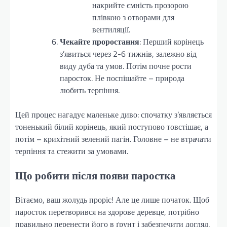
накрийте ємність прозорою
плівкою з отворами для
вентиляції.
Чекайте проростання
: Перший корінець
з’явиться через 2-6 тижнів, залежно від
виду дуба та умов. Потім почне рости
паросток. Не поспішайте – природа
любить терпіння.
Цей процес нагадує маленьке диво: спочатку з’являється
тоненький білий корінець, який поступово товстішає, а
потім – крихітний зелений пагін. Головне – не втрачати
терпіння та стежити за умовами.
Що робити після появи паростка
Вітаємо, ваш жолудь проріс! Але це лише початок. Щоб
паросток перетворився на здорове деревце, потрібно
правильно перенести його в ґрунт і забезпечити догляд.