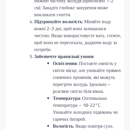
нижню частину жолудя (приблизно 1-2
см). Занадто глибоке занурення може
викликати гниття.
Підтримуйте вологість
: Міняйте воду
кожні 2-3 дні, щоб вона залишалася
чистою. Якщо використовуєте вату, стежте,
щоб вона не пересихала, додаючи воду за
потреби.
Забезпечте правильні умови
:
Освітлення
: Поставте ємність у
світле місце, але уникайте прямих
сонячних променів, які можуть
перегріти жолудь. Ідеально –
розсіяне світло біля вікна.
Температура
: Оптимальна
температура – 18-22°C.
Уникайте холодних підвіконь чи
гарячих батарей.
Вологість
: Якщо повітря сухе,