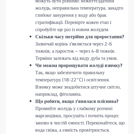
можуть бути різними: нежиттєздатний
жолудь, неправильна температура, занадто
глибоке занурення у воду або брак
стратифікації. Перевірте кожен етап і
спробуйте ще раз із новим жолудем.
Скільки часу потрібно для проростання?
Зазвичай корінь з’являється через 2-6
тижнів, а паросток – через 4-8 тижнів.
Терміни залежать від виду дуба та умов.
Чи можна пророщувати жолуді взимку?
Так, якщо забезпечити правильну
температуру (18-22°C) і освітлення.
Взимку може знадобитися штучне світло,
наприклад, фітолампа.
Що робити, якщо з’явилася пліснява?
Промийте жолудь у слабкому розчині
марганцівки, просушіть і почніть процес
заново в чистій ємності. Переконайтеся, що
вода свіжа, а ємність провітрюється.