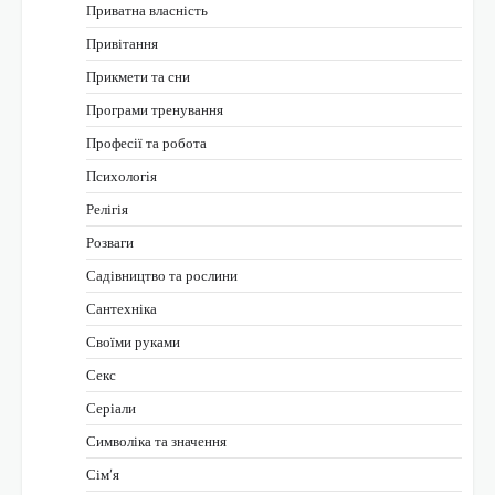
Приватна власність
Привітання
Прикмети та сни
Програми тренування
Професії та робота
Психологія
Релігія
Розваги
Садівництво та рослини
Сантехніка
Своїми руками
Секс
Серіали
Символіка та значення
Сім’я