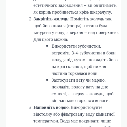
естетичного задоволення – ви бачитимете,
як корінь пробивається крізь шкаралупу.
Закріпіть жолудь
: Помістіть жолудь так,
щоб його нижня (гостра) частина була
занурена у воду, а верхня – над поверхнею.
Для цього можна:
Використати зубочистки:
встроміть 3-4 зубочистки в боки
жолудя під кутом і покладіть його
на краї склянки, щоб нижня
частина торкалася води.
Застосувати вату чи марлю:
покладіть вологу вату на дно
ємності, а зверху – жолудь, щоб
він частково торкався вологи.
Наповніть водою
: Використовуйте
відстояну або фільтровану воду кімнатної
температури. Вода має покривати лише