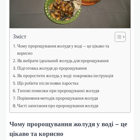
Зміст
Чому пророщування жолудя у воді – це цікаво та
корисно
Як вибрати ідеальний жолудь для пророщування
Підготовка жолудя до пророщування
Як проростити жолудь у воді: покрокова інструкція
Що робити після появи паростка
Типові помилки при пророщуванні жолудя
Порівняння методів пророщування жолудя
Часті запитання про пророщування жолудя
Чому пророщування жолудя у воді – це
цікаво та корисно