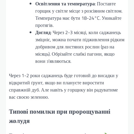
Освітлення та температура
: Поставте
горщик у світле місце з розсіяним світлом.
Температура має бути 18-24°C. Уникайте
протягів.
Догляд
: Через 2-3 місяці, коли саджанець
зміцніє, можна почати підживлення рідким
добривом для листяних рослин (раз на
місяць). Обрізайте слабкі пагони, якщо
вони з’являються.
Через 1-2 роки саджанець буде готовий до висадки у
відкритий ґрунт, якщо ви плануєте виростити
справжній дуб. Але навіть у горщику він радуватиме
вас своєю зеленню.
Типові помилки при пророщуванні
жолудя