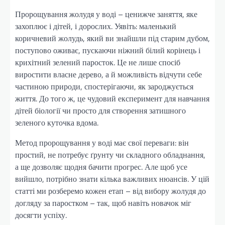
Пророщування жолудя у воді – ценижче заняття, яке
захоплює і дітей, і дорослих. Уявіть: маленький
коричневий жолудь, який ви знайшли під старим дубом,
поступово оживає, пускаючи ніжний білий корінець і
крихітний зелений паросток. Це не лише спосіб
виростити власне дерево, а й можливість відчути себе
частиною природи, спостерігаючи, як зароджується
життя. До того ж, це чудовий експеримент для навчання
дітей біології чи просто для створення затишного
зеленого куточка вдома.
Метод пророщування у воді має свої переваги: він
простий, не потребує ґрунту чи складного обладнання,
а ще дозволяє щодня бачити прогрес. Але щоб усе
вийшло, потрібно знати кілька важливих нюансів. У цій
статті ми розберемо кожен етап – від вибору жолудя до
догляду за паростком – так, щоб навіть новачок міг
досягти успіху.