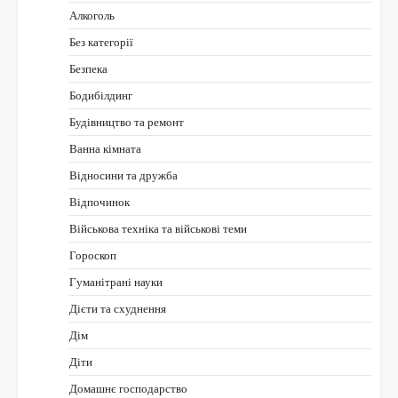
Алкоголь
Без категорії
Безпека
Бодибілдинг
Будівництво та ремонт
Ванна кімната
Відносини та дружба
Відпочинок
Військова техніка та військові теми
Гороскоп
Гуманітрані науки
Дієти та схуднення
Дім
Діти
Домашнє господарство