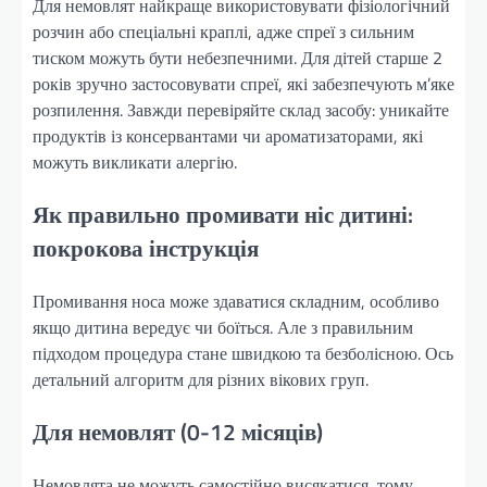
Для немовлят найкраще використовувати фізіологічний
розчин або спеціальні краплі, адже спреї з сильним
тиском можуть бути небезпечними. Для дітей старше 2
років зручно застосовувати спреї, які забезпечують м’яке
розпилення. Завжди перевіряйте склад засобу: уникайте
продуктів із консервантами чи ароматизаторами, які
можуть викликати алергію.
Як правильно промивати ніс дитині:
покрокова інструкція
Промивання носа може здаватися складним, особливо
якщо дитина вередує чи боїться. Але з правильним
підходом процедура стане швидкою та безболісною. Ось
детальний алгоритм для різних вікових груп.
Для немовлят (0-12 місяців)
Немовлята не можуть самостійно висякатися, тому