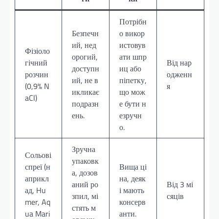
Потрібн
Безпечн
о викор
ий, нед
истовув
Фізіоло
орогий,
ати шпр
гічний
Від нар
доступн
иц або
розчин
одженн
ий, не в
піпетку,
(0,9% N
я
икликає
що мож
aCl)
подразн
е бути н
ень.
езручн
о.
Зручна
Сольові
упаковк
спреї (н
Вища ці
а, дозов
априкл
на, деяк
аний ро
Від 3 мі
ад, Hu
і мають
зпил, мі
сяців
mer, Aq
консерв
стять м
ua Mari
анти.