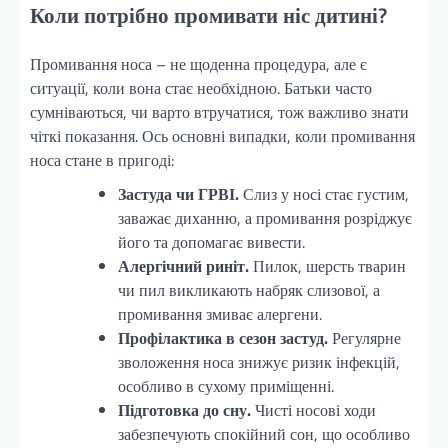
Коли потрібно промивати ніс дитині?
Промивання носа – не щоденна процедура, але є
ситуації, коли вона стає необхідною. Батьки часто
сумніваються, чи варто втручатися, тож важливо знати
чіткі показання. Ось основні випадки, коли промивання
носа стане в пригоді:
Застуда чи ГРВІ.
Слиз у носі стає густим,
заважає диханню, а промивання розріджує
його та допомагає вивести.
Алергічний риніт.
Пилок, шерсть тварин
чи пил викликають набряк слизової, а
промивання змиває алергени.
Профілактика в сезон застуд.
Регулярне
зволоження носа знижує ризик інфекцій,
особливо в сухому приміщенні.
Підготовка до сну.
Чисті носові ходи
забезпечують спокійний сон, що особливо