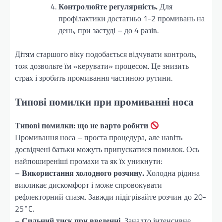
Контролюйте регулярність.
Для
профілактики достатньо 1-2 промивань на
день, при застуді – до 4 разів.
Дітям старшого віку подобається відчувати контроль,
тож дозвольте їм «керувати» процесом. Це знизить
страх і зробить промивання частиною рутини.
Типові помилки при промиванні носа
Типові помилки: що не варто робити
Промивання носа – проста процедура, але навіть
досвідчені батьки можуть припускатися помилок. Ось
найпоширеніші промахи та як їх уникнути:
–
Використання холодного розчину.
Холодна рідина
викликає дискомфорт і може спровокувати
рефлекторний спазм. Завжди підігрівайте розчин до 20-
25°C.
–
Сильний тиск при введенні.
Занадто інтенсивне