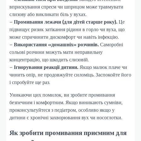
вприскування спреєм чи шприцом може травмувати
слизову або викликати біль у вухах.
–
Промивання лежачи (для дітей старше року).
Це
підвищує ризик затікання рідини в горло чи вуха, що
може спричинити дискомфорт чи навіть інфекцію.
–
Використання «домашніх» розчинів.
Саморобні
сольові розчини можуть мати неправильну
концентрацію, що шкодить слизовій.
–
Ігнорування реакції дитини.
Якщо малюк плаче чи
чинить опір, не продовжуйте силоміць. Заспокойте його
і спробуйте ще раз.
Уникаючи цих помилок, ви зробите промивання
безпечним і комфортним. Якщо виникають сумніви,
проконсультуйтеся з педіатром, особливо якщо у
дитини є хронічні захворювання вух чи носоглотки.
Як зробити промивання приємним для