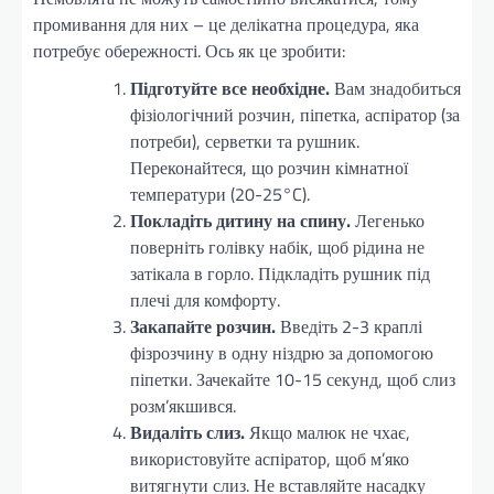
промивання для них – це делікатна процедура, яка
потребує обережності. Ось як це зробити:
Підготуйте все необхідне.
Вам знадобиться
фізіологічний розчин, піпетка, аспіратор (за
потреби), серветки та рушник.
Переконайтеся, що розчин кімнатної
температури (20-25°C).
Покладіть дитину на спину.
Легенько
поверніть голівку набік, щоб рідина не
затікала в горло. Підкладіть рушник під
плечі для комфорту.
Закапайте розчин.
Введіть 2-3 краплі
фізрозчину в одну ніздрю за допомогою
піпетки. Зачекайте 10-15 секунд, щоб слиз
розм’якшився.
Видаліть слиз.
Якщо малюк не чхає,
використовуйте аспіратор, щоб м’яко
витягнути слиз. Не вставляйте насадку