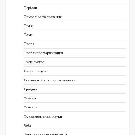
Серіали
Символіка та значення
Сім’я
Соки
Спорт
Спортивне харчування
Суспільство
Тваринництво
Технології, техніка та гаджети
Традиції
Фільми
Фінанси
Фундаментальні науки
Хобі
Церковні та святкові дати