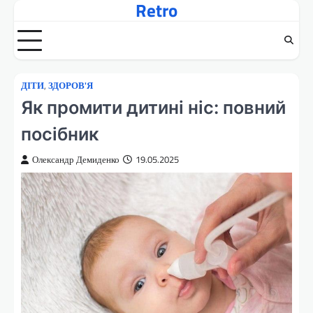
Retro
Перейти
до
вмісту
ДІТИ
,
ЗДОРОВ'Я
Як промити дитині ніс: повний
посібник
Олександр Демиденко
19.05.2025