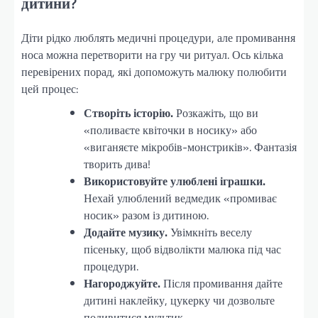
дитини?
Діти рідко люблять медичні процедури, але промивання
носа можна перетворити на гру чи ритуал. Ось кілька
перевірених порад, які допоможуть малюку полюбити
цей процес:
Створіть історію.
Розкажіть, що ви
«поливаєте квіточки в носику» або
«виганяєте мікробів-монстриків». Фантазія
творить дива!
Використовуйте улюблені іграшки.
Нехай улюблений ведмедик «промиває
носик» разом із дитиною.
Додайте музику.
Увімкніть веселу
пісеньку, щоб відволікти малюка під час
процедури.
Нагороджуйте.
Після промивання дайте
дитині наклейку, цукерку чи дозвольте
подивитися мультик.