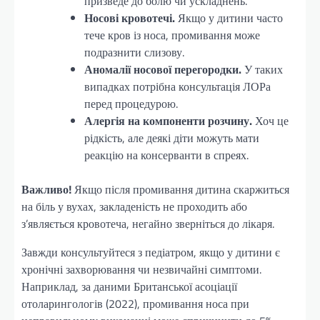
призведе до болю чи ускладнень.
Носові кровотечі.
Якщо у дитини часто
тече кров із носа, промивання може
подразнити слизову.
Аномалії носової перегородки.
У таких
випадках потрібна консультація ЛОРа
перед процедурою.
Алергія на компоненти розчину.
Хоч це
рідкість, але деякі діти можуть мати
реакцію на консерванти в спреях.
Важливо!
Якщо після промивання дитина скаржиться
на біль у вухах, закладеність не проходить або
з’являється кровотеча, негайно зверніться до лікаря.
Завжди консультуйтеся з педіатром, якщо у дитини є
хронічні захворювання чи незвичайні симптоми.
Наприклад, за даними Британської асоціації
отоларингологів (2022), промивання носа при