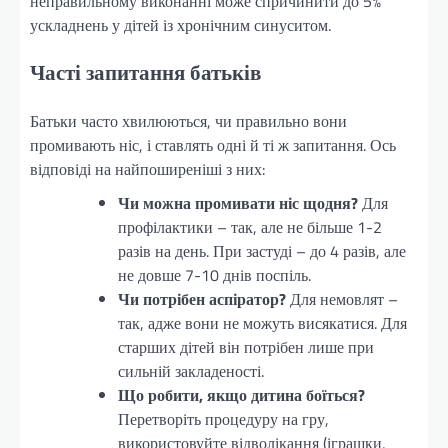
неправильному виконанні може спричинити до 5%
ускладнень у дітей із хронічним синуситом.
Часті запитання батьків
Батьки часто хвилюються, чи правильно вони
промивають ніс, і ставлять одні й ті ж запитання. Ось
відповіді на найпоширеніші з них:
Чи можна промивати ніс щодня?
Для
профілактики – так, але не більше 1-2
разів на день. При застуді – до 4 разів, але
не довше 7-10 днів поспіль.
Чи потрібен аспіратор?
Для немовлят –
так, адже вони не можуть висякатися. Для
старших дітей він потрібен лише при
сильній закладеності.
Що робити, якщо дитина боїться?
Перетворіть процедуру на гру,
використовуйте відволікання (іграшки,