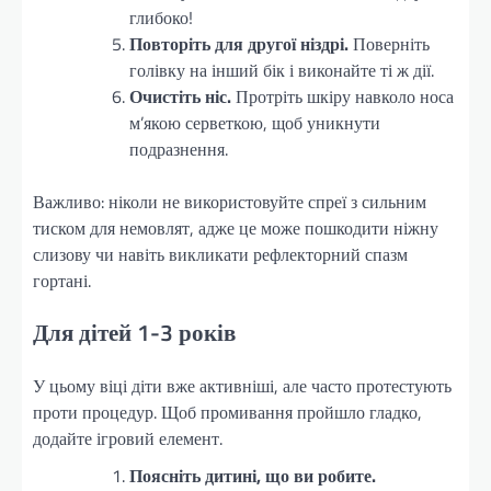
глибоко!
Повторіть для другої ніздрі.
Поверніть
голівку на інший бік і виконайте ті ж дії.
Очистіть ніс.
Протріть шкіру навколо носа
м’якою серветкою, щоб уникнути
подразнення.
Важливо: ніколи не використовуйте спреї з сильним
тиском для немовлят, адже це може пошкодити ніжну
слизову чи навіть викликати рефлекторний спазм
гортані.
Для дітей 1-3 років
У цьому віці діти вже активніші, але часто протестують
проти процедур. Щоб промивання пройшло гладко,
додайте ігровий елемент.
Поясніть дитині, що ви робите.