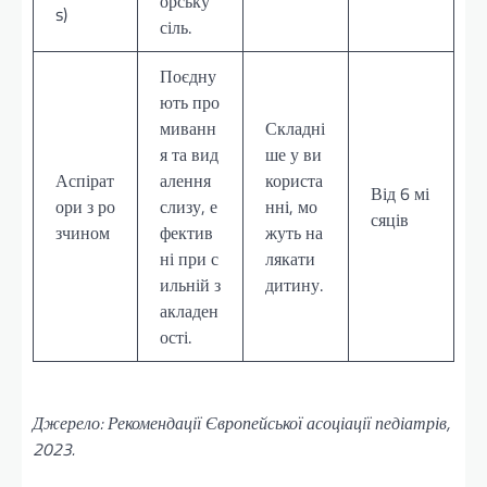
орську
s)
сіль.
Поєдну
ють про
миванн
Складні
я та вид
ше у ви
Аспірат
алення
користа
Від 6 мі
ори з ро
слизу, е
нні, мо
сяців
зчином
фектив
жуть на
ні при с
лякати
ильній з
дитину.
акладен
ості.
Джерело: Рекомендації Європейської асоціації педіатрів,
2023.