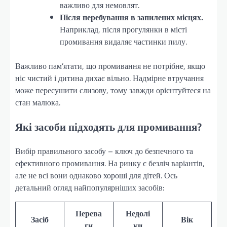
важливо для немовлят.
Після перебування в запилених місцях.
Наприклад, після прогулянки в місті
промивання видаляє частинки пилу.
Важливо пам’ятати, що промивання не потрібне, якщо
ніс чистий і дитина дихає вільно. Надмірне втручання
може пересушити слизову, тому завжди орієнтуйтеся на
стан малюка.
Які засоби підходять для промивання?
Вибір правильного засобу – ключ до безпечного та
ефективного промивання. На ринку є безліч варіантів,
але не всі вони однаково хороші для дітей. Ось
детальний огляд найпопулярніших засобів:
Перева
Недолі
Засіб
Вік
ги
ки