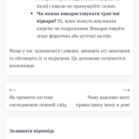
пісні) і ніколи не примушуйте силою.
Чи можна використовувати трав’яні
відвари?
Ні, вони можуть викликати
алергію чи подразнення. Використовуйте
лише фізрозчин або аптечні засоби.
Якщо у вас залишилися сумніви, запишіть усі запитання
та обговоріть їх із педіатром. Це допоможе почуватися
впевненіше.
Навігація
⟵
⟶
записів
Як промити систему
Чому важливо мати
охолодження: повний гайд
православну ікону в домі
Залишити відповідь