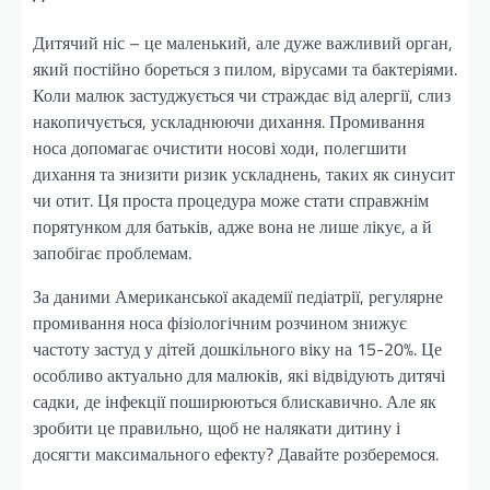
Дитячий ніс – це маленький, але дуже важливий орган,
який постійно бореться з пилом, вірусами та бактеріями.
Коли малюк застуджується чи страждає від алергії, слиз
накопичується, ускладнюючи дихання. Промивання
носа допомагає очистити носові ходи, полегшити
дихання та знизити ризик ускладнень, таких як синусит
чи отит. Ця проста процедура може стати справжнім
порятунком для батьків, адже вона не лише лікує, а й
запобігає проблемам.
За даними Американської академії педіатрії, регулярне
промивання носа фізіологічним розчином знижує
частоту застуд у дітей дошкільного віку на 15-20%. Це
особливо актуально для малюків, які відвідують дитячі
садки, де інфекції поширюються блискавично. Але як
зробити це правильно, щоб не налякати дитину і
досягти максимального ефекту? Давайте розберемося.