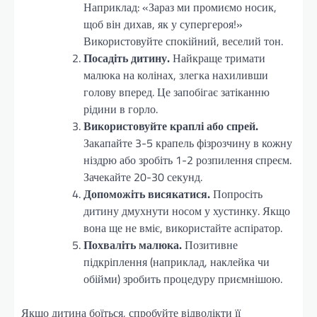
Наприклад: «Зараз ми промиємо носик,
щоб він дихав, як у супергероя!»
Використовуйте спокійний, веселий тон.
Посадіть дитину.
Найкраще тримати
малюка на колінах, злегка нахиливши
голову вперед. Це запобігає затіканню
рідини в горло.
Використовуйте краплі або спрей.
Закапайте 3-5 крапель фізрозчину в кожну
ніздрю або зробіть 1-2 розпилення спреєм.
Зачекайте 20-30 секунд.
Допоможіть висякатися.
Попросіть
дитину дмухнути носом у хустинку. Якщо
вона ще не вміє, використайте аспіратор.
Похваліть малюка.
Позитивне
підкріплення (наприклад, наклейка чи
обійми) зробить процедуру приємнішою.
Якщо дитина боїться, спробуйте відволікти її