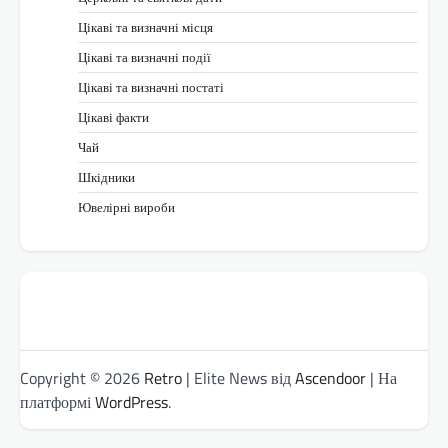
Цікаві та визначні місця
Цікаві та визначні події
Цікаві та визначні постаті
Цікаві факти
Чай
Шкідники
Ювелірні вироби
Copyright © 2026
Retro
| Elite News від
Ascendoor
| На
платформі
WordPress
.