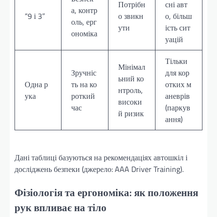
Потрібн
сні авт
а, контр
“9 і 3”
о звикн
о, більш
оль, ерг
ути
ість сит
ономіка
уацій
Тільки
Мінімал
Зручніс
для кор
ьний ко
Одна р
ть на ко
отких м
нтроль,
ука
роткий
аневрів
високи
час
(паркув
й ризик
ання)
Дані таблиці базуються на рекомендаціях автошкіл і
досліджень безпеки (джерело: AAA Driver Training).
Фізіологія та ергономіка: як положення
рук впливає на тіло