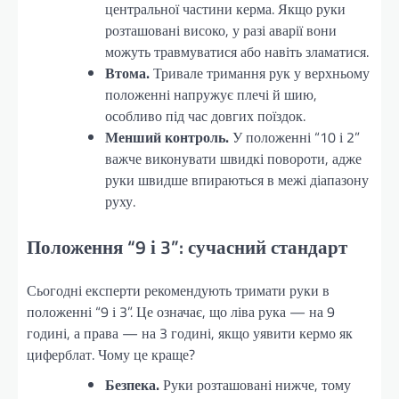
центральної частини керма. Якщо руки
розташовані високо, у разі аварії вони
можуть травмуватися або навіть зламатися.
Втома.
Тривале тримання рук у верхньому
положенні напружує плечі й шию,
особливо під час довгих поїздок.
Менший контроль.
У положенні “10 і 2”
важче виконувати швидкі повороти, адже
руки швидше впираються в межі діапазону
руху.
Положення “9 і 3”: сучасний стандарт
Сьогодні експерти рекомендують тримати руки в
положенні “9 і 3”. Це означає, що ліва рука — на 9
годині, а права — на 3 годині, якщо уявити кермо як
циферблат. Чому це краще?
Безпека.
Руки розташовані нижче, тому