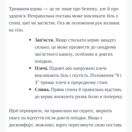
Тримання керма — це не лише про безпеку, але й про
здоров’я. Неправильна постава може викликати біль у
спині, шиї чи зап’ястях. Ось як положення рук впливає
на тіло.
Зап’ястя.
Якщо стискати кермо занадто
сильно, це може призвести до синдрому
зап’ястного каналу, особливо в довгих
поїздках.
Плечі.
Підняті або напружені плечі
викликають біль і скутість. Положення “9 і
3” тримає плечі в природному стані.
Спина.
Пряма спина й правильна відстань
до керма знижують ризик болю в попереку.
Щоб перевірити, чи правильно ви сидите, зверніть
увагу на відчуття після довгої поїздки. Якщо є
дискомфорт, можливо, варто переглянути свою поставу.