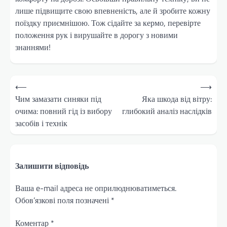
лише підвищите свою впевненість, але й зробите кожну
поїздку приємнішою. Тож сідайте за кермо, перевірте
положення рук і вирушайте в дорогу з новими
знаннями!
Навігація
⟵
⟶
записів
Чим замазати синяки під
Яка шкода від вітру:
очима: повний гід із вибору
глибокий аналіз наслідків
засобів і технік
Залишити відповідь
Ваша e-mail адреса не оприлюднюватиметься.
Обов’язкові поля позначені
*
Коментар
*