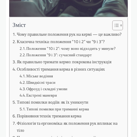
Зміст
Чому правильне положення рук на кермі — це важливо?
Класична техніка: положення “10 і 2” чи “9 і 3”?
Положення “10 і 2”: чому воно відходить у минуле?
Положення “9 і 3”: сучасний стандарт
Як правильно тримати кермо: покрокова інструкція
Особливості тримання керма в різних ситуаціях
Міське водіння
Швидкісні траси
Офроуд і складні умови
Екстрені маневри
Типові помилки водіїв: як їх уникнути
Типові помилки при триманні керма
Порівняння технік тримання керма
Фізіологія та ергономіка: як положення рук впливає на
тіло