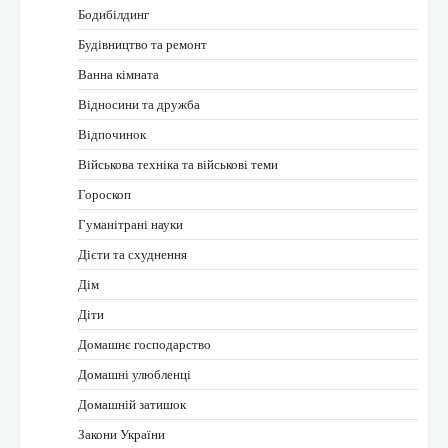
Бодибілдинг
Будівництво та ремонт
Ванна кімната
Відносини та дружба
Відпочинок
Військова техніка та військові теми
Гороскоп
Гуманітрані науки
Дієти та схуднення
Дім
Діти
Домашнє господарство
Домашні улюбленці
Домашній затишок
Закони України