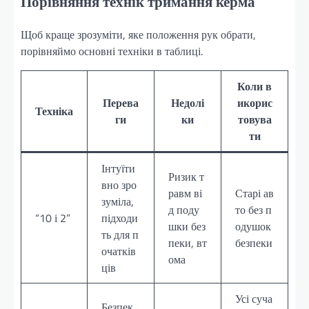
Порівняння технік тримання керма
Щоб краще зрозуміти, яке положення рук обрати,
порівняймо основні техніки в таблиці.
Коли в
Перева
Недолі
икорис
Техніка
ги
ки
товува
ти
Інтуїти
Ризик т
вно зро
равм ві
Старі ав
зуміла,
д поду
то без п
“10 і 2”
підходи
шки без
одушок
ть для п
пеки, вт
безпеки
очатків
ома
ців
Усі суча
Безпек