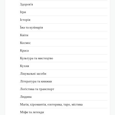
Здоров'я
Ігри
Історія
Їжа та кулінарія
Квіти
Космос
Краса
Культура та мистецтво
Кухня
Лікувальні засоби
Література та книжки
Логістика та транспорт
Людина
Магія, хіромантія, езотерика, таро, містика
Міфи та легенди