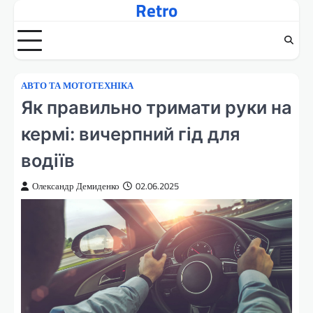
Retro
Перейти
до
вмісту
АВТО ТА МОТОТЕХНІКА
Як правильно тримати руки на
кермі: вичерпний гід для
водіїв
Олександр Демиденко
02.06.2025