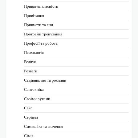
Приватна власність
Привітання
Прикмети та сни
Програми тренування
Професії та робота
Психологія
Релігія
Розваги
Садівництво та рослини
Сантехніка
Своїми руками
Секс
Серіали
Символіка та значення
Сім’я