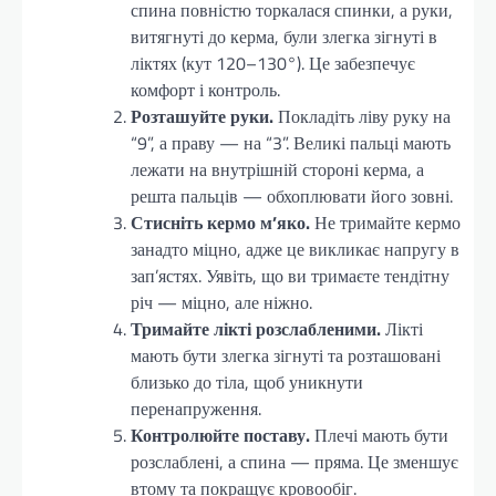
спина повністю торкалася спинки, а руки,
витягнуті до керма, були злегка зігнуті в
ліктях (кут 120–130°). Це забезпечує
комфорт і контроль.
Розташуйте руки.
Покладіть ліву руку на
“9”, а праву — на “3”. Великі пальці мають
лежати на внутрішній стороні керма, а
решта пальців — обхоплювати його зовні.
Стисніть кермо м’яко.
Не тримайте кермо
занадто міцно, адже це викликає напругу в
зап’ястях. Уявіть, що ви тримаєте тендітну
річ — міцно, але ніжно.
Тримайте лікті розслабленими.
Лікті
мають бути злегка зігнуті та розташовані
близько до тіла, щоб уникнути
перенапруження.
Контролюйте поставу.
Плечі мають бути
розслаблені, а спина — пряма. Це зменшує
втому та покращує кровообіг.