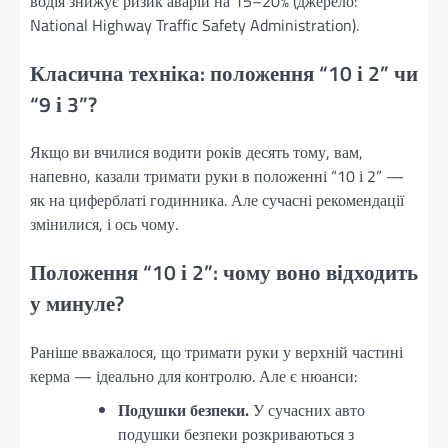
водія знижує ризик аварій на 15–20% (джерело:
National Highway Traffic Safety Administration).
Класична техніка: положення “10 і 2” чи
“9 і 3”?
Якщо ви вчилися водити років десять тому, вам,
напевно, казали тримати руки в положенні “10 і 2” —
як на циферблаті годинника. Але сучасні рекомендації
змінилися, і ось чому.
Положення “10 і 2”: чому воно відходить
у минуле?
Раніше вважалося, що тримати руки у верхній частині
керма — ідеально для контролю. Але є нюанси:
Подушки безпеки.
У сучасних авто
подушки безпеки розкриваються з