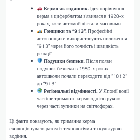
Кермо як годинник.
Ідея порівняння
керма з циферблатом з’явилася в 1920-х
роках, коли автомобілі стали масовими.
Гонщики та “9 і 3”.
Професійні
автогонщики використовують положення
“9 і 3” через його точність і швидкість
реакції.
Подушки безпеки.
Після появи
подушок безпеки в 1980-х роках
автошколи почали переходити від “10 і 2”
до “9 і 3”.
Регіональні відмінності.
У Японії водії
частіше тримають кермо однією рукою
через часті зупинки на світлофорах.
Ці факти показують, як тримання керма
еволюціонувало разом із технологіями та культурою
водіння.