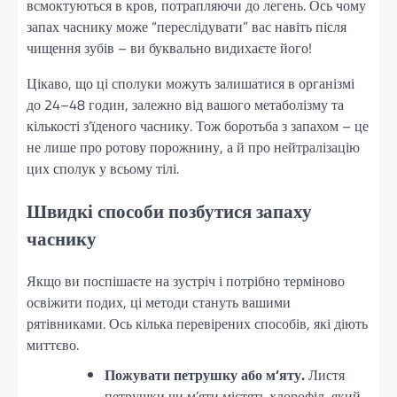
всмоктуються в кров, потрапляючи до легень. Ось чому
запах часнику може “переслідувати” вас навіть після
чищення зубів – ви буквально видихаєте його!
Цікаво, що ці сполуки можуть залишатися в організмі
до 24–48 годин, залежно від вашого метаболізму та
кількості з’їденого часнику. Тож боротьба з запахом – це
не лише про ротову порожнину, а й про нейтралізацію
цих сполук у всьому тілі.
Швидкі способи позбутися запаху
часнику
Якщо ви поспішаєте на зустріч і потрібно терміново
освіжити подих, ці методи стануть вашими
рятівниками. Ось кілька перевірених способів, які діють
миттєво.
Пожувати петрушку або м’яту.
Листя
петрушки чи м’яти містять хлорофіл, який