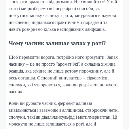
зіпсувати враження від розмови. Не хвилюйтеся! У цій
статті ми розберемо всі перевірені способи, як
позбутися запаху часнику з рота, зануримося в наукові
пояснення, поділимося практичними порадами та
навіть розкриємо кілька несподіваних лайфхаків.
Чому часник залишає запах у роті?
Щоб перемогти ворога, потрібно його зрозуміти. Запах
часнику – це не просто “аромат їжі”, а складна хімічна
реакція, яка зачіпає не лише ротову порожнину, але й
весь організм. Основний винуватець – сірковмісні
сполуки, які утворюються, коли ви розрізаєте чи жуєте
часник.
Коли ви рубаєте часник, фермент алліназа
вивільняється і взаємодіє з алліцином, створюючи леткі
сполуки, такі як діаллілдисульфід і метилмеркаптан. Ці
молекули не лише залишаються в роті, але й