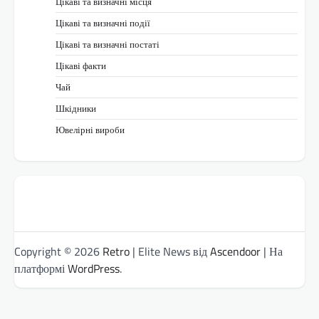
Цікаві та визначні місця
Цікаві та визначні події
Цікаві та визначні постаті
Цікаві факти
Чай
Шкідники
Ювелірні вироби
Copyright © 2026
Retro
| Elite News від
Ascendoor
| На
платформі
WordPress
.