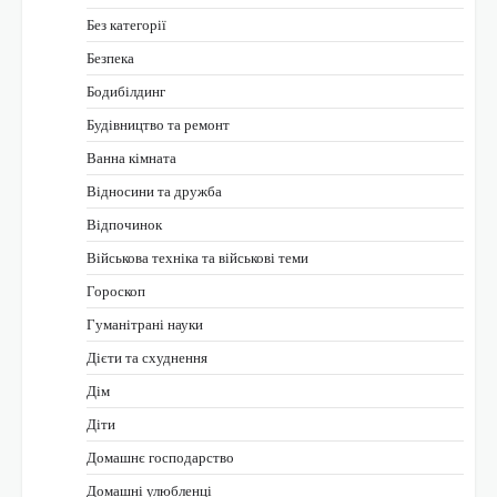
Без категорії
Безпека
Бодибілдинг
Будівництво та ремонт
Ванна кімната
Відносини та дружба
Відпочинок
Військова техніка та військові теми
Гороскоп
Гуманітрані науки
Дієти та схуднення
Дім
Діти
Домашнє господарство
Домашні улюбленці