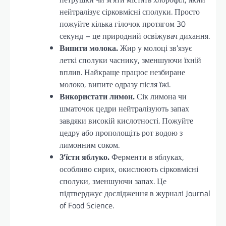
нейтралізує сірковмісні сполуки. Просто
пожуйте кілька гілочок протягом 30
секунд – це природний освіжувач дихання.
Випити молока.
Жир у молоці зв’язує
леткі сполуки часнику, зменшуючи їхній
вплив. Найкраще працює незбиране
молоко, випите одразу після їжі.
Використати лимон.
Сік лимона чи
шматочок цедри нейтралізують запах
завдяки високій кислотності. Пожуйте
цедру або прополощіть рот водою з
лимонним соком.
З’їсти яблуко.
Ферменти в яблуках,
особливо сирих, окислюють сірковмісні
сполуки, зменшуючи запах. Це
підтверджує дослідження в журналі Journal
of Food Science.