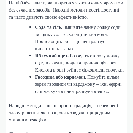
Наші бабусі знали, як впоратися з часниковим ароматом
без сучасних засобів. Народні методи прості, доступні
та часто дивують своєю ефективністю.
Сода та сіль.
Змішайте чайну ложку соди
та щіпку солі у склянці теплої води.
Прополощіть рот – це нейтралізує
кислотність і запах.
Яблучний оцет.
Розведіть столову ложку
оцту в склянці води та прополощіть рот.
Кислота в оцті руйнує сірковмісні сполуки.
Гвоздика або кардамон.
Пожуйте кілька
зерен гвоздики чи кардамону – їхні ефірні
олії маскують і нейтралізують запах.
Народні методи – це не просто традиція, а перевірені
часом рішення, які працюють завдяки природним
хімічним реакціям.