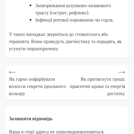
Захворювання шлунково-кишкового
тракту (гастрит, рефлюкс).
Інфекції ротової порожнини чи горла.
У таких випадках зверніться до стоматолога або
терапевта. Вони проведуть діагностику та порадять, як
усунути першопричину.
Навігація
⟵
⟶
записів
Як гарно пофарбувати
Як притягнути гроші:
волосся: секрети ідеального
практичні кроки та енергія
кольору
достатку
Залишити відповідь
Ваша e-mail адреса не оприлюднюватиметься.