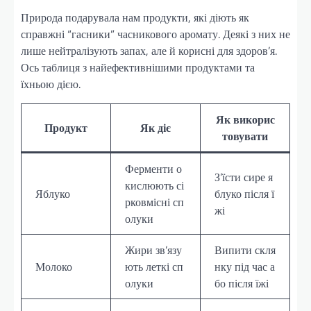
Природа подарувала нам продукти, які діють як
справжні “гасники” часникового аромату. Деякі з них не
лише нейтралізують запах, але й корисні для здоров’я.
Ось таблиця з найефективнішими продуктами та
їхньою дією.
Як викорис
Продукт
Як діє
товувати
Ферменти о
З’їсти сире я
кислюють сі
Яблуко
блуко після ї
рковмісні сп
жі
олуки
Жири зв’язу
Випити скля
Молоко
ють леткі сп
нку під час а
олуки
бо після їжі