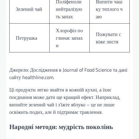
Поліфеноли
Випити чаш
Зелений чай
нейтралізую
ку теплого ч
ть запах
аю
Хлорофіл по
Пожувати с
Петрушка
глинає запах
віже листя
и
Джерело: Дослідження в Journal of Food Science та дані
сайту healthline.com.
Ці продукти легко знайти в кожній кухні, а їхнє
поєднання може дати ще кращий ефект. Наприклад,
випийте зелений чай і з’їжте яблуко – це не лише
освіжить подих, але й підтримає травлення.
Народні методи: мудрість поколінь