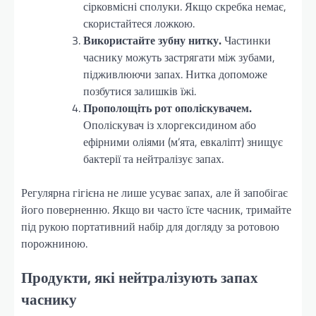
сірковмісні сполуки. Якщо скребка немає,
скористайтеся ложкою.
Використайте зубну нитку.
Частинки
часнику можуть застрягати між зубами,
підживлюючи запах. Нитка допоможе
позбутися залишків їжі.
Прополощіть рот ополіскувачем.
Ополіскувач із хлоргексидином або
ефірними оліями (м’ята, евкаліпт) знищує
бактерії та нейтралізує запах.
Регулярна гігієна не лише усуває запах, але й запобігає
його поверненню. Якщо ви часто їсте часник, тримайте
під рукою портативний набір для догляду за ротовою
порожниною.
Продукти, які нейтралізують запах
часнику