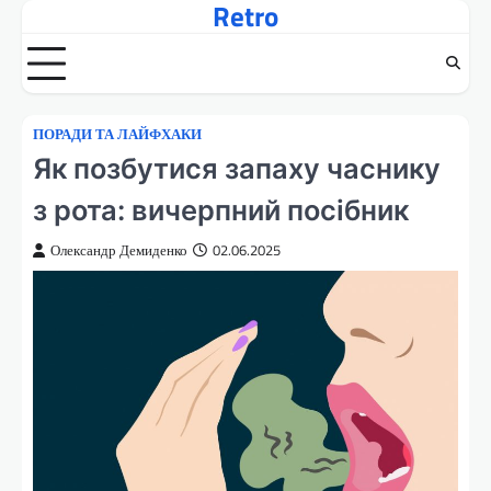
Retro
Перейти
до
вмісту
ПОРАДИ ТА ЛАЙФХАКИ
Як позбутися запаху часнику
з рота: вичерпний посібник
Олександр Демиденко
02.06.2025