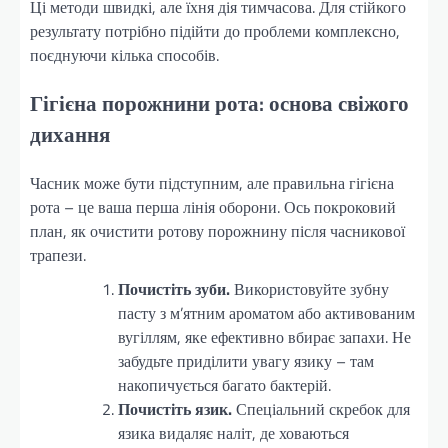
Ці методи швидкі, але їхня дія тимчасова. Для стійкого
результату потрібно підійти до проблеми комплексно,
поєднуючи кілька способів.
Гігієна порожнини рота: основа свіжого
дихання
Часник може бути підступним, але правильна гігієна
рота – це ваша перша лінія оборони. Ось покроковий
план, як очистити ротову порожнину після часникової
трапези.
Почистіть зуби.
Використовуйте зубну
пасту з м’ятним ароматом або активованим
вугіллям, яке ефективно вбирає запахи. Не
забудьте приділити увагу язику – там
накопичується багато бактерій.
Почистіть язик.
Спеціальний скребок для
язика видаляє наліт, де ховаються