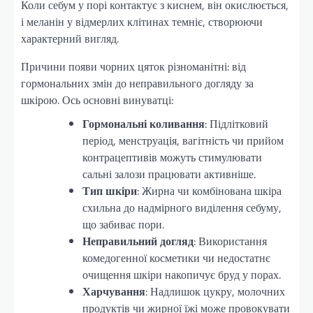
Коли себум у порі контактує з киснем, він окислюється,
і меланін у відмерлих клітинах темніє, створюючи
характерний вигляд.
Причини появи чорних цяток різноманітні: від
гормональних змін до неправильного догляду за
шкірою. Ось основні винуватці:
Гормональні коливання
: Підлітковий
період, менструація, вагітність чи прийом
контрацептивів можуть стимулювати
сальні залози працювати активніше.
Тип шкіри
: Жирна чи комбінована шкіра
схильна до надмірного виділення себуму,
що забиває пори.
Неправильний догляд
: Використання
комедогенної косметики чи недостатнє
очищення шкіри накопичує бруд у порах.
Харчування
: Надлишок цукру, молочних
продуктів чи жирної їжі може провокувати