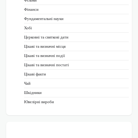
Фільми
Фінанси
Фундаментальні науки
Хобі
Церковні та святкові дати
Цікаві та визначні місця
Цікаві та визначні події
Цікаві та визначні постаті
Цікаві факти
Чай
Шкідники
Ювелірні вироби