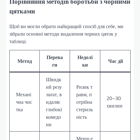
Порівняння методів боротьби з чорними
цятками
Щоб ви могли обрати найкращий спосіб для себе, ми
зібрали основні методи видалення чорних цяток у
таблиці.
Перева
Недолі
Метод
Час дії
ги
ки
Швидк
ий резу
Ризик т
Механі
льтат, в
равм, п
20–30
чна чис
идаляє
отрібна
хвилин
тка
глибокі
стериль
комедо
ність
ни
Менш е