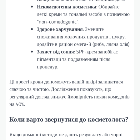
Некомедогенна косметика
: Обирайте
легкі креми та тональні засоби з позначкою
“non-comedogenic”.
Здорове харчування
: Зменште
споживання молочних продуктів і цукру,
додайте в раціон омега-3 (риба, лляна олія).
Захист від сонця
: SPF-крем запобігає
пігментації та подразненням після
процедур.
Ці прості кроки допоможуть вашій шкірі залишатися
сяючою та чистою. Дослідження показують, що
регулярний догляд знижує ймовірність появи комедонів
на 40%.
Коли варто звернутися до косметолога?
Якщо домашні методи не дають результату або чорні