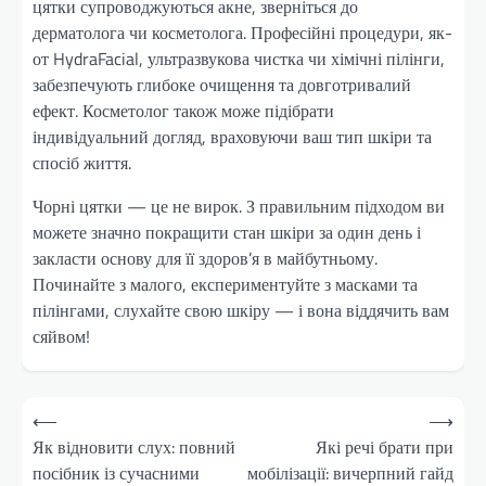
цятки супроводжуються акне, зверніться до
дерматолога чи косметолога. Професійні процедури, як-
от HydraFacial, ультразвукова чистка чи хімічні пілінги,
забезпечують глибоке очищення та довготривалий
ефект. Косметолог також може підібрати
індивідуальний догляд, враховуючи ваш тип шкіри та
спосіб життя.
Чорні цятки — це не вирок. З правильним підходом ви
можете значно покращити стан шкіри за один день і
закласти основу для її здоров’я в майбутньому.
Починайте з малого, експериментуйте з масками та
пілінгами, слухайте свою шкіру — і вона віддячить вам
сяйвом!
Навігація
⟵
⟶
записів
Як відновити слух: повний
Які речі брати при
посібник із сучасними
мобілізації: вичерпний гайд