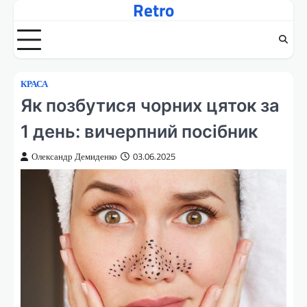
Retro
Перейти
до
вмісту
КРАСА
Як позбутися чорних цяток за
1 день: вичерпний посібник
Олександр Демиденко
03.06.2025