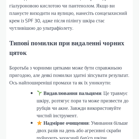
гіалуроновою кислотою чи пантенолом. Якщо ви
плануєте виходити на вулицю, нанесіть сонцезахисний
крем із SPF 30, адже після пілінгу шкіра стає
чутливішою до ультрафіолету.
Типові помилки при видаленні чорних
цяток
Боротьба з чорними цятками може бути справжньою
пригодою, але деякі помилки здатні зіпсувати результат.
Ось найпоширеніші промахи та як їх уникнути:
Видавлювання пальцями
: Це травмує
шкіру, розтягує пори та може призвести до
рубців чи акне. Завжди використовуйте
чистий інструмент.
Надмірне очищення
: Умивання більше
двох разів на день або агресивні скраби
руйнують захисний бар’єр шкіри,