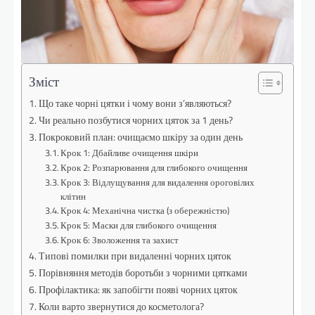
Зміст
Що таке чорні цятки і чому вони з’являються?
Чи реально позбутися чорних цяток за 1 день?
Покроковий план: очищаємо шкіру за один день
Крок 1: Дбайливе очищення шкіри
Крок 2: Розпарювання для глибокого очищення
Крок 3: Відлущування для видалення ороговілих
клітин
Крок 4: Механічна чистка (з обережністю)
Крок 5: Маски для глибокого очищення
Крок 6: Зволоження та захист
Типові помилки при видаленні чорних цяток
Порівняння методів боротьби з чорними цятками
Профілактика: як запобігти появі чорних цяток
Коли варто звернутися до косметолога?