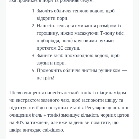
яка проникає в пори та розчиняє себум.
Змочіть обличчя теплою водою, щоб
відкрити пори.
Нанесіть гель для вмивання розміром із
горошину, ніжно масажуючи Т-зону (ніс,
підборіддя, чоло) круговими рухами
протягом 30 секунд.
Змийте засіб прохолодною водою, щоб
звузити пори.
Промокніть обличчя чистим рушником —
не тріть!
Після очищення нанесіть легкий тонік із ніацинамідом
чи екстрактом зеленого чаю, щоб заспокоїти шкіру та
підготувати її до наступних етапів. Регулярне двоетапне
очищення (гель + тонік) зменшує кількість чорних цяток
на 30% за тиждень, але вже за день ви помітите, що
шкіра виглядає свіжішою.