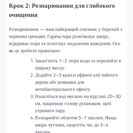
Крок 2: Розпарювання для глибокого
очищення
Розпарювання — ваш найкращий союзник у боротьбі з
чорними цятками. Гаряча пара розм’якшує шкіру,
відкриває пори та полегшує видалення комедонів. Ось
як це зробити правильно:
Закип’ятіть 1–2 літри води та перелийте в
широку миску.
Додайте 2–3 краплі ефірної олії чайного
дерева або ромашки для
антибактеріального ефекту.
Нахиліться над мискою на відстані 20–30
см, накривши голову рушником, щоб
утримати пару.
Розпарюйте обличчя 5–7 хвилин. Якщо
шкіра чутлива, скоротіть час до 3–4
хвилин.