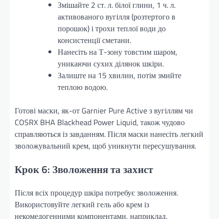
Змішайте 2 ст. л. білої глини, 1 ч. л.
активованого вугілля (розтертого в
порошок) і трохи теплої води до
консистенції сметани.
Нанесіть на Т-зону товстим шаром,
уникаючи сухих ділянок шкіри.
Залиште на 15 хвилин, потім змийте
теплою водою.
Готові маски, як-от Garnier Pure Active з вугіллям чи
COSRX BHA Blackhead Power Liquid, також чудово
справляються із завданням. Після маски нанесіть легкий
зволожувальний крем, щоб уникнути пересушування.
Крок 6: Зволоження та захист
Після всіх процедур шкіра потребує зволоження.
Використовуйте легкий гель або крем із
некомедогенними компонентами, наприклад,