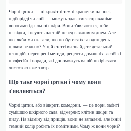
Чорні цятки — ці крихітні темні крапочки на носі,
підборідді чи лобі — можуть здаватися справжніми
ворогами ідеальної шкіри. Вони з’являються, ніби
нізвідки, і псують настрій перед важливим днем. Але
що, якби ми сказали, що позбутися їх за один день
цілком реально? У цій статті ви знайдете детальний
план дій, перевірені методи, рецепти домашніх засобів і
професійні поради, які допоможуть вашій шкірі сяяти
чистотою вже завтра.
Що таке чорні цятки і чому вони
з’являються?
Чорні цятки, або відкриті комедони, — це пори, забиті
сумішшю шкірного сала, відмерлих клітин шкіри та
пилу. На відміну від прищів, вони не запалені, але їхній
темний колір робить їх помітними. Чому ж вони чорні?