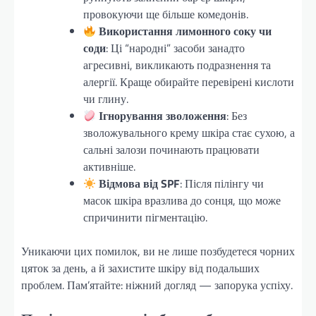
провокуючи ще більше комедонів.
Використання лимонного соку чи
соди
: Ці “народні” засоби занадто
агресивні, викликають подразнення та
алергії. Краще обирайте перевірені кислоти
чи глину.
Ігнорування зволоження
: Без
зволожувального крему шкіра стає сухою, а
сальні залози починають працювати
активніше.
Відмова від SPF
: Після пілінгу чи
масок шкіра вразлива до сонця, що може
спричинити пігментацію.
Уникаючи цих помилок, ви не лише позбудетеся чорних
цяток за день, а й захистите шкіру від подальших
проблем. Пам’ятайте: ніжний догляд — запорука успіху.