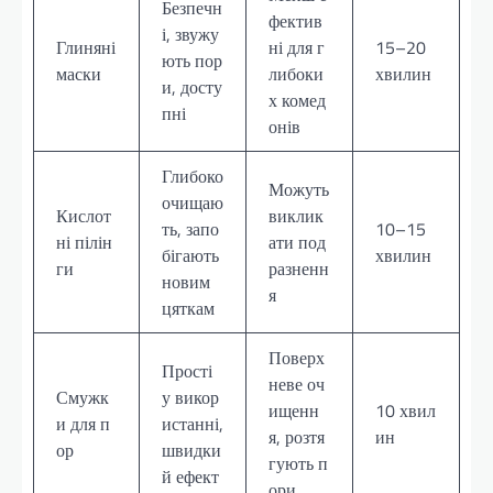
Безпечн
фектив
і, звужу
Глиняні
ні для г
15–20
ють пор
маски
либоки
хвилин
и, досту
х комед
пні
онів
Глибоко
Можуть
очищаю
Кислот
виклик
ть, запо
10–15
ні пілін
ати под
бігають
хвилин
ги
разненн
новим
я
цяткам
Поверх
Прості
неве оч
Смужк
у викор
ищенн
10 хвил
и для п
истанні,
я, розтя
ин
ор
швидки
гують п
й ефект
ори