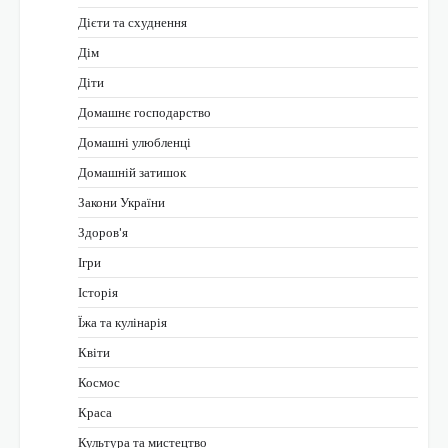
Дієти та схуднення
Дім
Діти
Домашнє господарство
Домашні улюбленці
Домашній затишок
Закони України
Здоров'я
Ігри
Історія
Їжа та кулінарія
Квіти
Космос
Краса
Культура та мистецтво