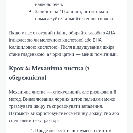
навколо очей.
Залиште на 10 хвилин, потім ніжно
помасажуйте та змийте теплою водою.
Якщо у вас є готовий пілінг, обирайте засоби з AHA
(гліколевою чи молочною кислотою) або BHA
(саліциловою кислотою). Після відлущування шкіра
стане гладенькою, а чорні цятки — менш помітними.
Крок 4: Механічна чистка (з
обережністю)
Механічна чистка — спокусливий, але ризикований
метод. Видавлювання чорних цяток пальцями може
травмувати шкіру та спровокувати запалення.
Натомість використовуйте косметичну ложку Уно або
спеціальний екстрактор:
Продезінфікуйте інструмент спиртом.