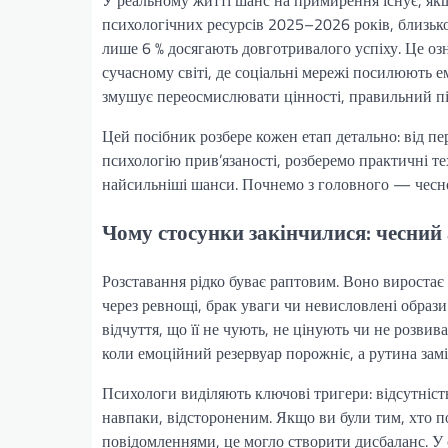
У реальному житті шанс на примирення існує, якщ
психологічних ресурсів 2025–2026 років, близько
лише 6 % досягають довготривалого успіху. Це оз
сучасному світі, де соціальні мережі посилюють е
змушує переосмислювати цінності, правильний під
Цей посібник розбере кожен етап детально: від п
психологію прив’язаності, розберемо практичні т
найсильніші шанси. Почнемо з головного — чесног
Чому стосунки закінчилися: чесний 
Розставання рідко буває раптовим. Воно виростає 
через ревнощі, брак уваги чи невисловлені образи.
відчуття, що її не чують, не цінують чи не розв
коли емоційний резервуар порожніє, а рутина замі
Психологи виділяють ключові тригери: відсутніст
навпаки, відстороненим. Якщо ви були тим, хто п
повідомленнями, це могло створити дисбаланс. У 