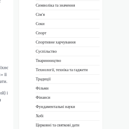
є
Символіка та значення
Сім’я
Соки
Спорт
,
Спортивне харчування
Суспільство
Тваринництво
їхнє
Технології, техніка та гаджети
» її
Традиції
ати.
Фільми
й) і
Фінанси
я
Фундаментальні науки
Хобі
Церковні та святкові дати