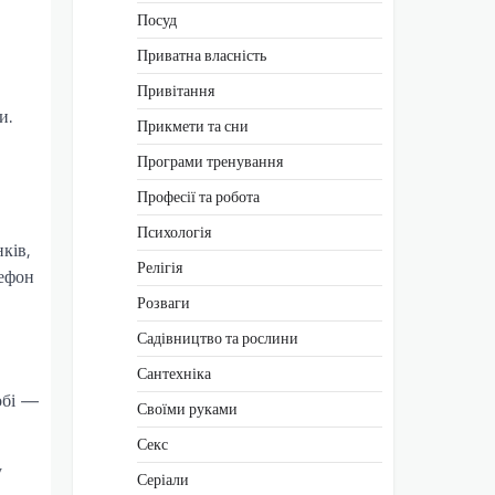
Посуд
Приватна власність
Привітання
и.
Прикмети та сни
Програми тренування
Професії та робота
Психологія
ків,
Релігія
лефон
Розваги
Садівництво та рослини
Сантехніка
хобі —
Своїми руками
Секс
у
Серіали