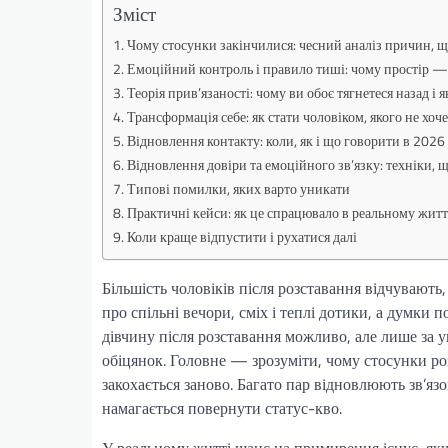
Зміст
Чому стосунки закінчилися: чесний аналіз причин, щ
Емоційний контроль і правило тиші: чому простір
Теорія прив’язаності: чому ви обоє тягнетеся назад і 
Трансформація себе: як стати чоловіком, якого не хоч
Відновлення контакту: коли, як і що говорити в 2026
Відновлення довіри та емоційного зв’язку: техніки,
Типові помилки, яких варто уникати
Практичні кейси: як це спрацювало в реальному житт
Коли краще відпустити і рухатися далі
Більшість чоловіків після розставання відчувають,
про спільні вечори, сміх і теплі дотики, а думки
дівчину після розставання можливо, але лише за 
обіцянок. Головне — зрозуміти, чому стосунки роз
закохається заново. Багато пар відновлюють зв’язо
намагається повернути статус-кво.