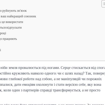
о руйнують зв’язок
 — ваш найкращий союзник
як це використати
еться відпускати
 році
 що працюють
і
 ніби земля провалюється під ногами. Серце стискається від спог
 постійно кружляють навколо одного: чи є шлях назад? Так, повер
умови глибокої роботи над собою, а не маніпуляцій чи порожніх
палися, дати емоціям охолонути і стати версією себе, яку вона
к, коли один з партнерів справді трансформується, а не просто