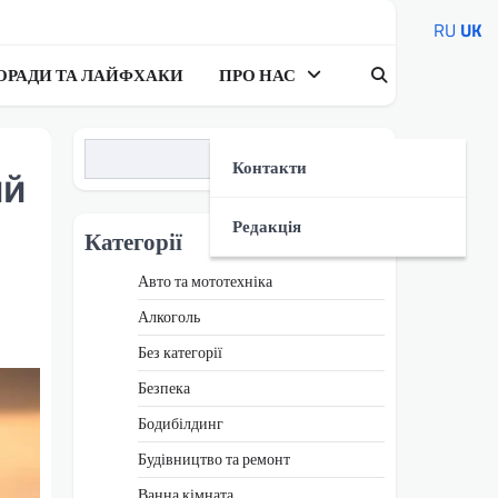
RU
UK
ОРАДИ ТА ЛАЙФХАКИ
ПРО НАС
Пошук
Контакти
ий
Редакція
Категорії
Авто та мототехніка
Алкоголь
Без категорії
Безпека
Бодибілдинг
Будівництво та ремонт
Ванна кімната