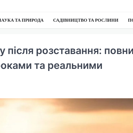
НАУКА ТА ПРИРОДА
САДІВНИЦТВО ТА РОСЛИНИ
П
у після розставання: повн
кроками та реальними