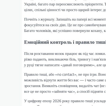
Україні, багато пар переосмислюють пріоритети. 
цілях, спільні цінності чи просто щирий інтерес до
Почніть з журналу. Запишіть на папері всі момент
фокусуйтеся на своїх діях. Це не про самобичуван
Багато чоловіків, які успішно повернули кохану, к
Емоційний контроль і правило тиш
Після розставання мозок працює як під час ломки.
різко падають, викликаючи біль, тривогу і нав’я
у руці тягне написати «давай поговоримо», але ц
Правило тиші, або «no contact», не про ігри. Во
можливість відчути життя без вас — і часто саме 
зростання. Вимкніть сповіщення, видаліть чат (не в
все це не просто «зайняти час», а спосіб підняти 
У цифрову епоху 2026 року правило тиші ускладню