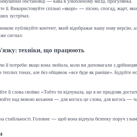
евимушеній обстановці — кава в улюбленому місці, прогулянка.
айте її. Використовуйте спільні «якорі» — пісню, спогад, жарт, як
ших зустрічах.
иком: публікуйте контент, який відображає вашу нову версію, а
вже сигнал.
в’язку: техніки, що працюють
али її потреби: якщо вона любила, коли ви допомагали з дрібниця
в теплих тонах, але без обіцянок «все буде як раніше». Будуйте н
е її слова своїми: «Тобто ти відчувала, що я не приділяв достат
ацюйте над мовою кохання — для когось це слова, для когось — ч
 на стабільності. Головне — щоб вона відчула безпеку поруч з вам
и