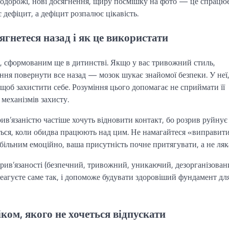
одорожі, нові досягнення, щиру посмішку на фото — це спрацю
 дефіцит, а дефіцит розпалює цікавість.
тягнетеся назад і як це використати
і, сформованим ще в дитинстві. Якщо у вас тривожний стиль,
ння повернути все назад — мозок шукає знайомої безпеки. У неї
щоб захистити себе. Розуміння цього допомагає не сприймати її
 механізмів захисту.
’язаністю частіше хочуть відновити контакт, бо розрив руйнує 
ться, коли обидва працюють над цим. Не намагайтеся «виправити
більним емоційно, ваша присутність почне притягувати, а не ляк
рив’язаності (безпечний, тривожний, уникаючий, дезорганізовани
 реагуєте саме так, і допоможе будувати здоровіший фундамент дл
ком, якого не хочеться відпускати