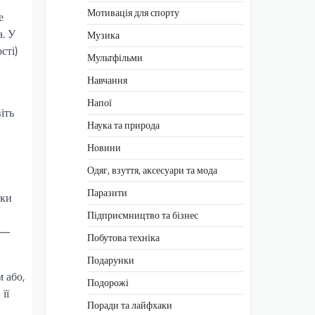
Мотивація для спорту
е
. У
Музика
сті)
Мультфільми
Навчання
Напої
іть
Наука та природа
Новини
Одяг, взуття, аксесуари та мода
Паразити
чки
Підприємництво та бізнес
а —
Побутова техніка
Подарунки
 або,
Подорожі
її
Поради та лайфхаки