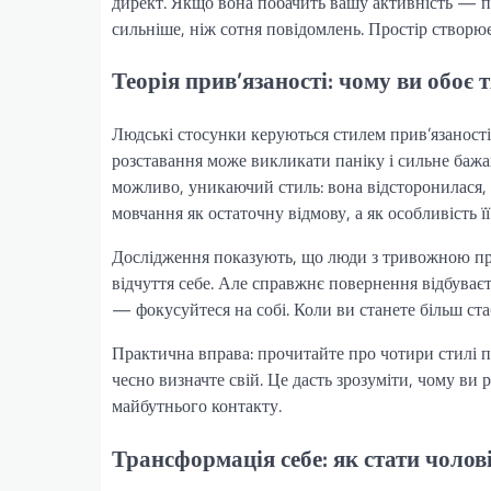
директ. Якщо вона побачить вашу активність — п
сильніше, ніж сотня повідомлень. Простір створює
Теорія прив’язаності: чому ви обоє 
Людські стосунки керуються стилем прив’язаност
розставання може викликати паніку і сильне бажа
можливо, уникаючий стиль: вона відсторонилася, 
мовчання як остаточну відмову, а як особливість її
Дослідження показують, що люди з тривожною прив
відчуття себе. Але справжнє повернення відбуває
— фокусуйтеся на собі. Коли ви станете більш ста
Практична вправа: прочитайте про чотири стилі п
чесно визначте свій. Це дасть зрозуміти, чому ви
майбутнього контакту.
Трансформація себе: як стати чолові