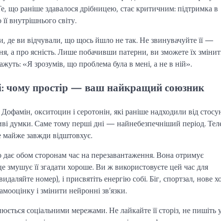
Те, що раніше здавалося дрібницею, стає критичним: підтримка в
 її внутрішнього світу.
и, де ви відчували, що щось йшло не так. Не звинувачуйте її —
ня, а про ясність. Лише побачивши патерни, ви зможете їх змінит
ажуть: «Я зрозумів, що проблема була в мені, а не в ній».
і: чому простір — ваш найкращий союзник
 Дофамін, окситоцин і серотонін, які раніше надходили від стосун
зливі думки. Саме тому перші дні — найнебезпечніший період. Те
е майже завжди відштовхує.
но дає обом сторонам час на перезавантаження. Вона отримує
це змушує її згадати хороше. Ви ж використовуєте цей час для
идаляйте номер), і присвятіть енергію собі. Біг, спортзал, нове 
самооцінку і змінити нейронні зв’язки.
ється соціальними мережами. Не лайкайте її сторіз, не пишіть 