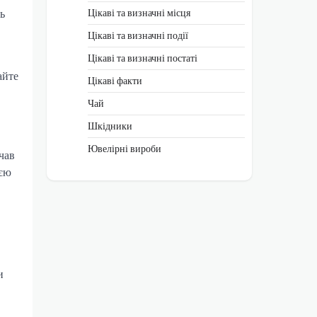
ь
Цікаві та визначні місця
Цікаві та визначні події
Цікаві та визначні постаті
айте
Цікаві факти
Чай
Шкідники
Ювелірні вироби
чав
ією
и