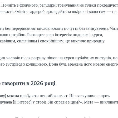
 Почніть з фізичного: регулярні тренування не тільки покращуют
неності. Змініть гардероб, доглядайте за шкірою і волоссям — це
ати без переривання, висловлювати почуття без звинувачень. Чит
 якщо потрібно. Розширте коло інтересів: подорожі, курси,
ікавішим, сильнішим і спокійнішим, це викличе природну
дин чоловік після розриву пішов на курси публічних виступів, по
дково зустрівся з колишньою. Вона була вражена його новою енерг
о говорити в 2026 році
иву) можна пробувати легкий контакт. Не «я скучив», а щось
дувала [її інтерес] у сторіз. Як справи з цим?». Мета — викликат