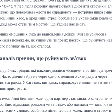
о між вами були справжні почуття, а не лише звичка. За даними
 10–15 % пар після розриву намагаються відновити стосунки, ал
начає, що поверхневі жести не спрацюють — потрібна щира зміна
моційний хаос, а щоденний стрес (особливо в українській реально
хід може стати тим мостом, що з’єднає вас знову.
ерших емоційних бурь до відновлення довіри. Ми зануримося в
ехніки і покажемо, як уникнути типових пасток, що руйнують нав
о погляду на те, що сталося.
аналіз причин, що руйнують зв’язок
з дрібних тріщин, які накопичувалися місяцями: постійні супере
 Часто дівчина йде не через одного великого скандалу, а через
иваються разом. У багатьох випадках спрацьовує накопичена втом
няє пристрасть.
ь емоційної безпеки, коли один партнер стає занадто контрольним
остійно відкладав розмови «на потім», або навпаки — завалював 
сучасних умовах, особливо після періодів колективного стресу в