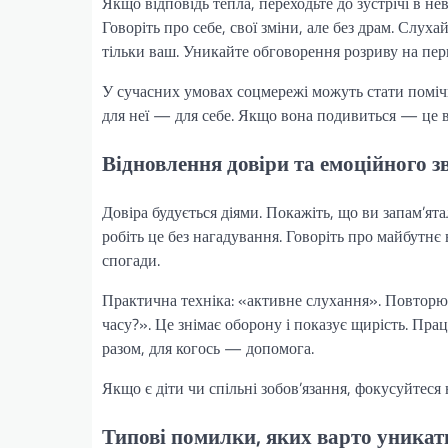
Якщо відповідь тепла, переходьте до зустрічі в н
Говоріть про себе, свої зміни, але без драм. Слух
тільки ваш. Уникайте обговорення розриву на пер
У сучасних умовах соцмережі можуть стати помічн
для неї — для себе. Якщо вона подивиться — це 
Відновлення довіри та емоційного з
Довіра будується діями. Покажіть, що ви запам’ят
робіть це без нагадування. Говоріть про майбутнє 
спогади.
Практична техніка: «активне слухання». Повторюйт
часу?». Це знімає оборону і показує щирість. Пр
разом, для когось — допомога.
Якщо є діти чи спільні зобов’язання, фокусуйтеся
Типові помилки, яких варто уникат