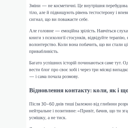
Зміни — не косметичні. Це внутрішня перебудова.
тіло, але й підвищують рівень тестостерону і впев
сигнал, що ви поважаєте себе.
Але головне — емоційна зрілість. Навчіться слух
книги з психології стосунків, відвідуйте терапію,
волонтерство. Коли вона побачить, що ви стали ц
привабливість.
Багато успішних історій починаються саме тут. О
вести блог про своє хобі і через три місяці випа
— і сама почала розмову.
Відновлення контакту: коли, як і щ
Після 30–60 днів тиші (залежно від глибини розр
нейтральне і позитивне: «Привіт, бачив, що ти зга
усмішку, а не тиск.