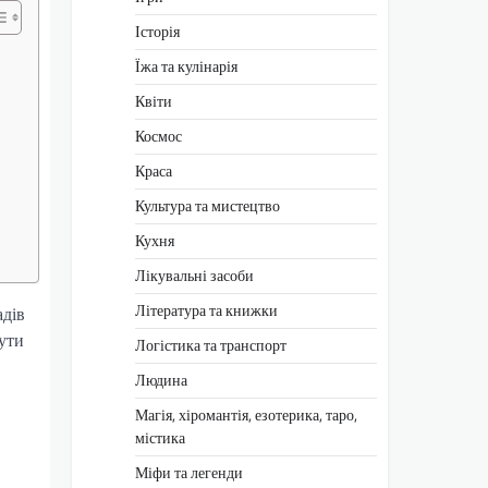
Історія
Їжа та кулінарія
Квіти
Космос
Краса
Культура та мистецтво
Кухня
Лікувальні засоби
Література та книжки
адів
нути
Логістика та транспорт
Людина
Магія, хіромантія, езотерика, таро,
містика
Міфи та легенди