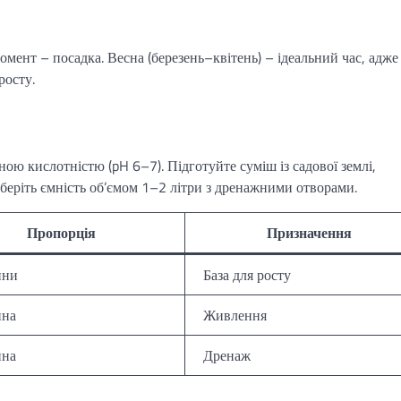
омент – посадка. Весна (березень–квітень) – ідеальний час, адже
росту.
ою кислотністю (pH 6–7). Підготуйте суміш із садової землі,
 оберіть ємність об’ємом 1–2 літри з дренажними отворами.
Пропорція
Призначення
ини
База для росту
ина
Живлення
ина
Дренаж