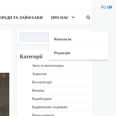
RU
UK
ОРАДИ ТА ЛАЙФХАКИ
ПРО НАС
Пошук
Контакти
Редакція
Категорії
Авто та мототехніка
Алкоголь
Без категорії
Безпека
Бодибілдинг
Будівництво та ремонт
Ванна кімната