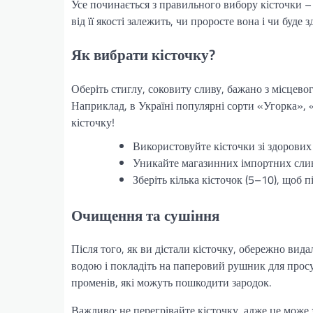
Усе починається з правильного вибору кісточки –
від її якості залежить, чи проросте вона і чи буде 
Як вибрати кісточку?
Оберіть стиглу, соковиту сливу, бажано з місцево
Наприклад, в Україні популярні сорти «Угорка», 
кісточку!
Використовуйте кісточки зі здорових
Уникайте магазинних імпортних слив
Зберіть кілька кісточок (5–10), щоб 
Очищення та сушіння
Після того, як ви дістали кісточку, обережно вид
водою і покладіть на паперовий рушник для прос
променів, які можуть пошкодити зародок.
Важливо: не перегрівайте кісточку, адже це може 