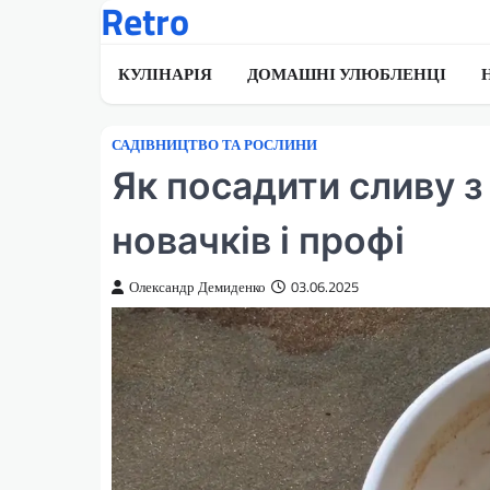
Retro
Перейти
до
вмісту
КУЛІНАРІЯ
ДОМАШНІ УЛЮБЛЕНЦІ
САДІВНИЦТВО ТА РОСЛИНИ
Як посадити сливу з
новачків і профі
Олександр Демиденко
03.06.2025