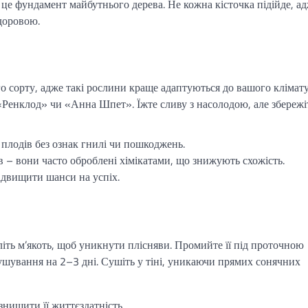
 це фундамент майбутнього дерева. Не кожна кісточка підійде, а
здоровою.
го сорту, адже такі рослини краще адаптуються до вашого клімату
«Ренклод» чи «Анна Шпет». Їжте сливу з насолодою, але збережі
 плодів без ознак гнилі чи пошкоджень.
 – вони часто оброблені хімікатами, що знижують схожість.
підвищити шанси на успіх.
аліть м’якоть, щоб уникнути плісняви. Промийте її під проточною
ушування на 2–3 дні. Сушіть у тіні, уникаючи прямих сонячних
знищити її життєздатність.