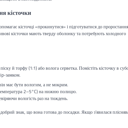
ня кісточки
допомагає кісточці «прокинутися» і підготуватися до проростання
ливові кісточки мають тверду оболонку та потребують холодного
іску й торфу (1:1) або волога серветка. Помістіть кісточку в суб
zip-замком.
 він має бути вологим, а не мокрим.
(температура 2–5°C) на нижню полицю.
евіряючи вологість раз на тиждень.
 добрий знак, що вона готова до посадки. Якщо з’явилася плісняв