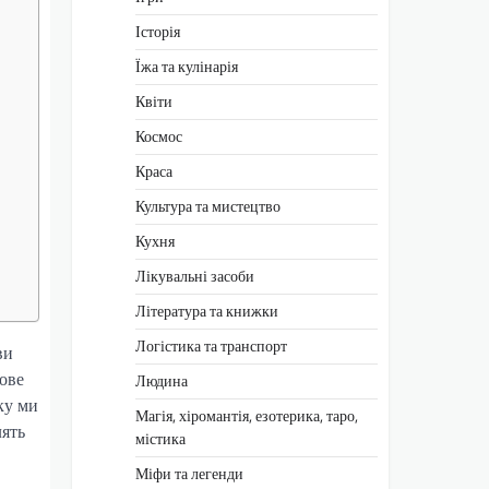
Історія
Їжа та кулінарія
Квіти
Космос
Краса
Культура та мистецтво
Кухня
Лікувальні засоби
Література та книжки
Логістика та транспорт
ви
нове
Людина
ку ми
Магія, хіромантія, езотерика, таро,
лять
містика
Міфи та легенди