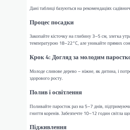
Дані таблиці базуються на рекомендаціях садівнич
Процес посадки
Закопайте кісточку на глибину 3–5 см, злегка утр
температурою 18–22°C, але уникайте прямих соня
Крок 4: Догляд за молодим паростк
Молоде сливове дерево – ніжне, як дитина, і потр
здорового росту.
Полив і освітлення
Поливайте паросток раз на 5–7 днів, підтримуюч
гниття коренів. Забезпечте 10–12 годин світла що
Підживлення