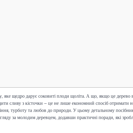
у, яке щедро дарує соковиті плоди щоліта. А що, якщо це дерево 
дити сливу з кісточки – це не лише економний спосіб отримати 
піння, турботу та любов до природи. У цьому детальному посібни
огляду за молодим деревцем, додавши практичні поради, які зроб