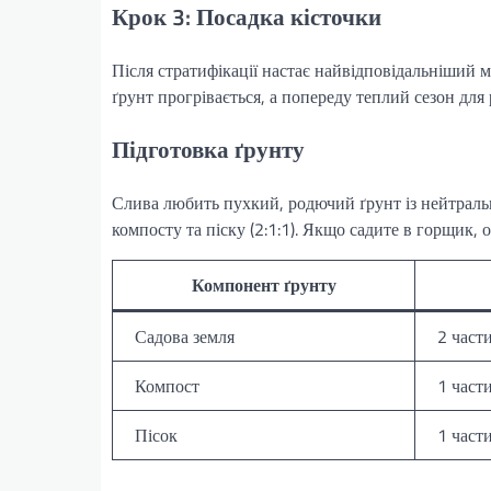
Крок 3: Посадка кісточки
Після стратифікації настає найвідповідальніший м
ґрунт прогрівається, а попереду теплий сезон для 
Підготовка ґрунту
Слива любить пухкий, родючий ґрунт із нейтральн
компосту та піску (2:1:1). Якщо садите в горщик,
Компонент ґрунту
Садова земля
2 част
Компост
1 част
Пісок
1 част