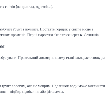
их сайтів (наприклад, ogorod.ua).
амбуйте ґрунт і полийте. Поставте горщик у світле місце з
чних променів. Перші паростки з’являться через 4–8 тижнів.
ом
ебує уваги. Правильний догляд на цьому етапі закладає основу д
и ґрунт вологим, але не мокрим. Надлишок води може викликати
дня – підійде підвіконня або фітолампа.