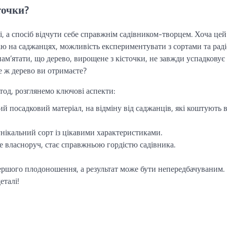
точки?
і, а спосіб відчути себе справжнім садівником-творцем. Хоча цей
мію на саджанцях, можливість експериментувати з сортами та раді
пам’ятати, що дерево, вирощене з кісточки, не завжди успадковує 
ке ж дерево ви отримаєте?
тод, розглянемо ключові аспекти:
й посадковий матеріал, на відміну від саджанців, які коштують в
ікальний сорт із цікавими характеристиками.
 власноруч, стає справжньою гордістю садівника.
першого плодоношення, а результат може бути непередбачуваним.
еталі!