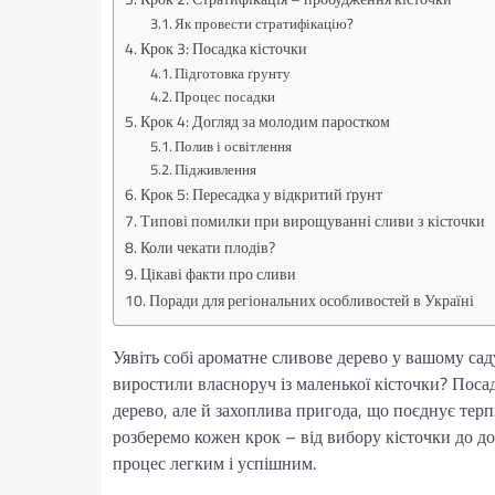
Як провести стратифікацію?
Крок 3: Посадка кісточки
Підготовка ґрунту
Процес посадки
Крок 4: Догляд за молодим паростком
Полив і освітлення
Підживлення
Крок 5: Пересадка у відкритий ґрунт
Типові помилки при вирощуванні сливи з кісточки
Коли чекати плодів?
Цікаві факти про сливи
Поради для регіональних особливостей в Україні
Уявіть собі ароматне сливове дерево у вашому сад
виростили власноруч із маленької кісточки? Поса
дерево, але й захоплива пригода, що поєднує тер
розберемо кожен крок – від вибору кісточки до д
процес легким і успішним.