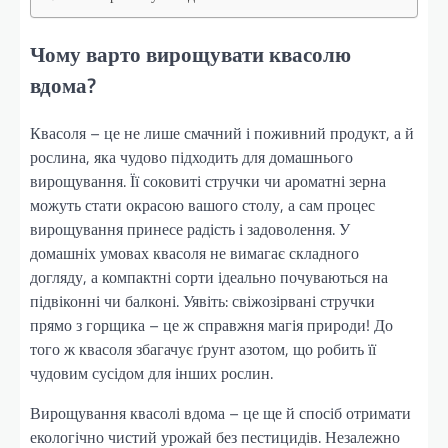
Чому варто вирощувати квасолю
вдома?
Квасоля – це не лише смачний і поживний продукт, а й
рослина, яка чудово підходить для домашнього
вирощування. Її соковиті стручки чи ароматні зерна
можуть стати окрасою вашого столу, а сам процес
вирощування принесе радість і задоволення. У
домашніх умовах квасоля не вимагає складного
догляду, а компактні сорти ідеально почуваються на
підвіконні чи балконі. Уявіть: свіжозірвані стручки
прямо з горщика – це ж справжня магія природи! До
того ж квасоля збагачує ґрунт азотом, що робить її
чудовим сусідом для інших рослин.
Вирощування квасолі вдома – це ще й спосіб отримати
екологічно чистий урожай без пестицидів. Незалежно