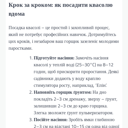
Крок за кроком: як посадити квасолю
вдома
Посадка квасолі – це простий і захопливий процес,
який не потребує професійних навичок. Дотримуйтесь
цих кроків, і незабаром ваш горщик зазеленіє молодими
паростками.
Підготуйте насіння:
Замочіть насіння
квасолі у теплій воді (25–30°C) на 8–12
годин, щоб прискорити проростання. Деякі
садівники додають у воду краплю
стимулятора росту, наприклад, ‘Епін’.
Наповніть горщик ґрунтом:
На дно
покладіть 2–3 см дренажу, зверху – ґрунт,
залишивши 2–3 см до краю горщика.
Злегка зволожте ґрунт пульверизатором.
Посійте насіння:
Зробіть ямки глибиною
2–3 см на відстані 10–15 см одна від одної