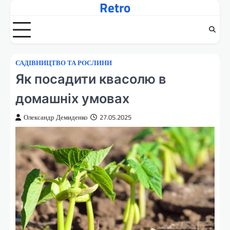
Retro
Перейти
до
вмісту
САДІВНИЦТВО ТА РОСЛИНИ
Як посадити квасолю в
домашніх умовах
Олександр Демиденко
27.05.2025