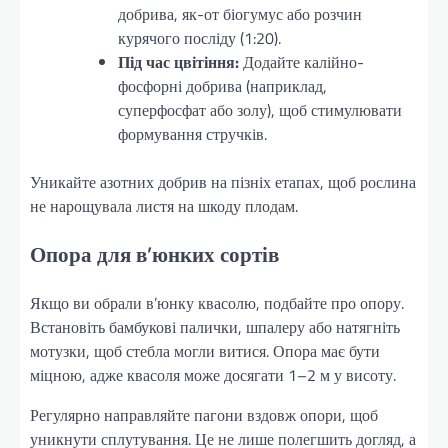
добрива, як-от біогумус або розчин
курячого посліду (1:20).
Під час цвітіння:
Додайте калійно-
фосфорні добрива (наприклад,
суперфосфат або золу), щоб стимулювати
формування стручків.
Уникайте азотних добрив на пізніх етапах, щоб рослина
не нарощувала листя на шкоду плодам.
Опора для в’юнких сортів
Якщо ви обрали в’юнку квасолю, подбайте про опору.
Встановіть бамбукові палички, шпалеру або натягніть
мотузки, щоб стебла могли витися. Опора має бути
міцною, адже квасоля може досягати 1–2 м у висоту.
Регулярно направляйте пагони вздовж опори, щоб
уникнути сплутування. Це не лише полегшить догляд, а