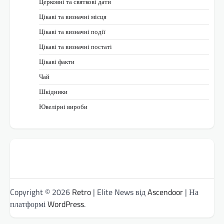
Церковні та святкові дати
Цікаві та визначні місця
Цікаві та визначні події
Цікаві та визначні постаті
Цікаві факти
Чай
Шкідники
Ювелірні вироби
Copyright © 2026
Retro
| Elite News від
Ascendoor
| На
платформі
WordPress
.