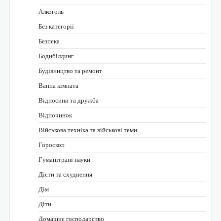
Алкоголь
Без категорії
Безпека
Бодибілдинг
Будівництво та ремонт
Ванна кімната
Відносини та дружба
Відпочинок
Військова техніка та військові теми
Гороскоп
Гуманітрані науки
Дієти та схуднення
Дім
Діти
Домашнє господарство