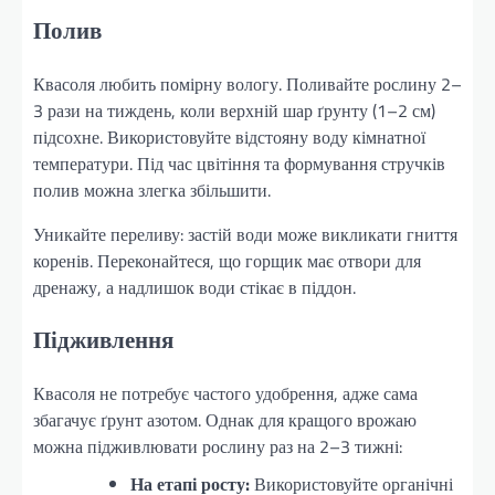
Полив
Квасоля любить помірну вологу. Поливайте рослину 2–
3 рази на тиждень, коли верхній шар ґрунту (1–2 см)
підсохне. Використовуйте відстояну воду кімнатної
температури. Під час цвітіння та формування стручків
полив можна злегка збільшити.
Уникайте переливу: застій води може викликати гниття
коренів. Переконайтеся, що горщик має отвори для
дренажу, а надлишок води стікає в піддон.
Підживлення
Квасоля не потребує частого удобрення, адже сама
збагачує ґрунт азотом. Однак для кращого врожаю
можна підживлювати рослину раз на 2–3 тижні:
На етапі росту:
Використовуйте органічні