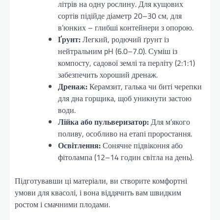
літрів на одну рослину. Для кущових
сортів підійде діаметр 20–30 см, для
в’юнких – глибші контейнери з опорою.
Ґрунт:
Легкий, родючий ґрунт із
нейтральним pH (6.0–7.0). Суміш із
компосту, садової землі та перліту (2:1:1)
забезпечить хороший дренаж.
Дренаж:
Керамзит, галька чи биті черепки
для дна горщика, щоб уникнути застою
води.
Лійка або пульверизатор:
Для м’якого
поливу, особливо на етапі проростання.
Освітлення:
Сонячне підвіконня або
фітолампа (12–14 годин світла на день).
Підготувавши ці матеріали, ви створите комфортні
умови для квасолі, і вона віддячить вам швидким
ростом і смачними плодами.