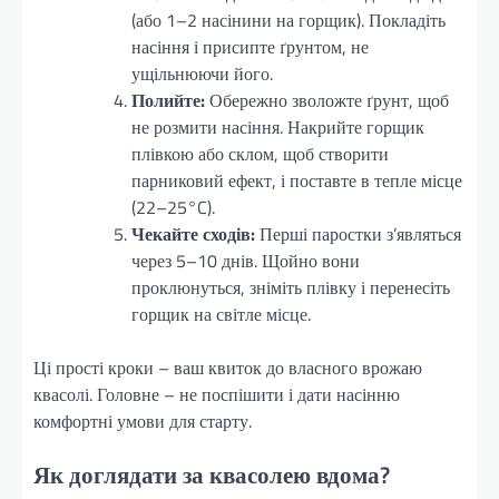
(або 1–2 насінини на горщик). Покладіть
насіння і присипте ґрунтом, не
ущільнюючи його.
Полийте:
Обережно зволожте ґрунт, щоб
не розмити насіння. Накрийте горщик
плівкою або склом, щоб створити
парниковий ефект, і поставте в тепле місце
(22–25°C).
Чекайте сходів:
Перші паростки з’являться
через 5–10 днів. Щойно вони
проклюнуться, зніміть плівку і перенесіть
горщик на світле місце.
Ці прості кроки – ваш квиток до власного врожаю
квасолі. Головне – не поспішити і дати насінню
комфортні умови для старту.
Як доглядати за квасолею вдома?