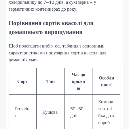
холодильнику до 7–10 днів, а сухі зерна – у
герметичних контейнерах до року.
Порівняння сортів квасолі для
домашнього вирощування
Щоб полегшити вибір, ось таблиця з основними
характеристиками популярних сортів квасолі для
домашніх умов.
Час до
Особли
Сорт
Тип
врожа
вості
ю
Компак
Provide
50–60
тна, сті
Кущова
r
днів
йка до х
вороб