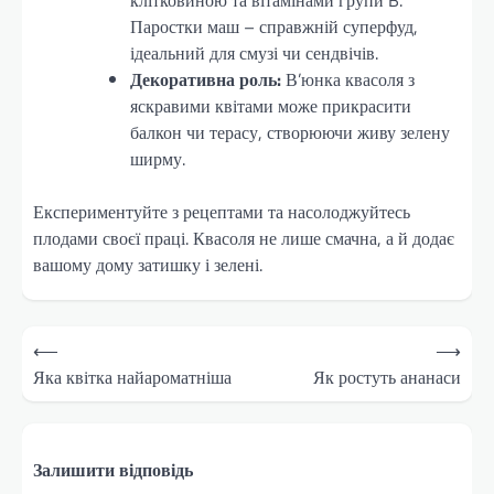
клітковиною та вітамінами групи B.
Паростки маш – справжній суперфуд,
ідеальний для смузі чи сендвічів.
Декоративна роль:
В’юнка квасоля з
яскравими квітами може прикрасити
балкон чи терасу, створюючи живу зелену
ширму.
Експериментуйте з рецептами та насолоджуйтесь
плодами своєї праці. Квасоля не лише смачна, а й додає
вашому дому затишку і зелені.
Навігація
⟵
⟶
записів
Яка квітка найароматніша
Як ростуть ананаси
Залишити відповідь