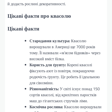
й додасть рослині декоративності.
Цікаві факти про квасолю
Цікаві факти
Стародавня культура:
Квасолю
вирощували в Америці ще 7000 років
тому. Її називали «м’ясом бідняків» через
високий вміст білка.
Користь для ґрунту:
Корені квасолі
фіксують азот із повітря, покращуючи
родючість ґрунту. Це робить її ідеальною
для сівозміни.
Різноманітність:
У світі існує понад 150
сортів квасолі, від крихітних паростків
маш до гігантських стручків ліми.
Космічна рослина:
Квасолю вирощували