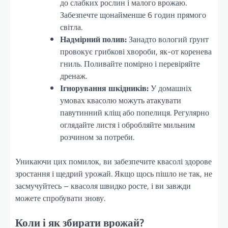
до слабких рослин і малого врожаю.
Забезпечте щонайменше 6 годин прямого
світла.
Надмірний полив:
Занадто вологий ґрунт
провокує грибкові хвороби, як-от коренева
гниль. Поливайте помірно і перевіряйте
дренаж.
Ігнорування шкідників:
У домашніх
умовах квасолю можуть атакувати
павутинний кліщ або попелиця. Регулярно
оглядайте листя і обробляйте мильним
розчином за потреби.
Уникаючи цих помилок, ви забезпечите квасолі здорове
зростання і щедрий урожай. Якщо щось пішло не так, не
засмучуйтесь – квасоля швидко росте, і ви завжди
можете спробувати знову.
Коли і як збирати врожай?