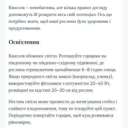
Квасоля – невибаглива, але кілька правил догляду
допоможуть їй розкрити весь свій потенціал. Ось що
потрібно знати, щоб ваші рослини були здоровими і
продуктивними.
Освітлення
Квасоля обожнює світло. Розташуйте горщики на
південному чи південно-східному підвіконні, де
рослина отримуватиме щонайменше 6–8 годин сонця.
Якщо природного світла замало (наприклад, узимку),
використовуйте фітолампи з потужністю 20–40 Вт,
розміщені на відстані 20–30 см від рослин.
Нестача світла може призвести до витягування стебел і
слабкого плодоношення, тому не ігноруйте цей пункт.
Періодично повертайте горщик, щоб кущ розвивався
рівномірно.