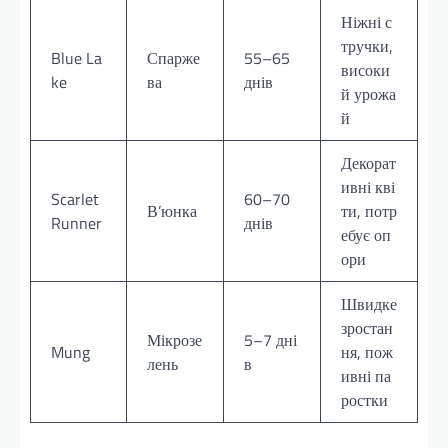
Ніжні с
тручки,
Blue La
Спарже
55–65
високи
ke
ва
днів
й урожа
й
Декорат
ивні кві
Scarlet
60–70
В’юнка
ти, потр
Runner
днів
ебує оп
ори
Швидке
зростан
Мікрозе
5–7 дні
Mung
ня, пож
лень
в
ивні па
ростки