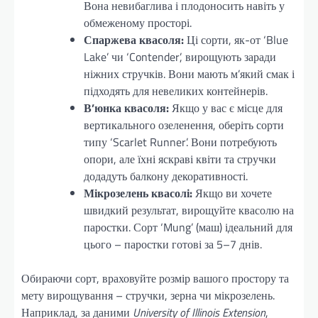
Вона невибаглива і плодоносить навіть у
обмеженому просторі.
Спаржева квасоля:
Ці сорти, як-от ‘Blue
Lake’ чи ‘Contender’, вирощують заради
ніжних стручків. Вони мають м’який смак і
підходять для невеликих контейнерів.
В’юнка квасоля:
Якщо у вас є місце для
вертикального озеленення, оберіть сорти
типу ‘Scarlet Runner’. Вони потребують
опори, але їхні яскраві квіти та стручки
додадуть балкону декоративності.
Мікрозелень квасолі:
Якщо ви хочете
швидкий результат, вирощуйте квасолю на
паростки. Сорт ‘Mung’ (маш) ідеальний для
цього – паростки готові за 5–7 днів.
Обираючи сорт, враховуйте розмір вашого простору та
мету вирощування – стручки, зерна чи мікрозелень.
Наприклад, за даними
University of Illinois Extension
,