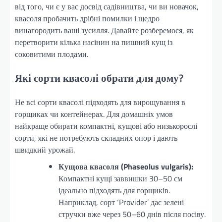
від того, чи є у вас досвід садівництва, чи ви новачок,
квасоля пробачить дрібні помилки і щедро
винагородить ваші зусилля. Давайте розберемося, як
перетворити кілька насінин на пишний кущ із
соковитими плодами.
Які сорти квасолі обрати для дому?
Не всі сорти квасолі підходять для вирощування в
горщиках чи контейнерах. Для домашніх умов
найкраще обирати компактні, кущові або низькорослі
сорти, які не потребують складних опор і дають
швидкий урожай.
Кущова квасоля (Phaseolus vulgaris):
Компактні кущі заввишки 30–50 см
ідеально підходять для горщиків.
Наприклад, сорт ‘Provider’ дає зелені
стручки вже через 50–60 днів після посіву.