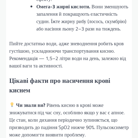
Омега-3 жирні кислоти.
Вони зменшують
запалення й покращують еластичність
судин. Їжте жирну рибу (лосось, скумбрію)
або насіння льону 2–3 рази на тиждень.
Пийте достатньо води, адже зневоднення робить кров
густішою, ускладнюючи транспортування кисню.
Рекомендація — 1,5–2 літри води на день, залежно від
вашої ваги та активності.
Цікаві факти про насичення крові
киснем
Чи знали ви?
Рівень кисню в крові може
знижуватися під час сну, особливо якщо у вас є апное.
Це стан, коли дихання періодично зупиняється, що
призводить до падіння SpO2 нижче 90%. Пульсоксиметр
може допомогти виявити проблему.