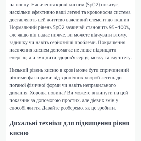
на повну. Насичення крові киснем (SpO2) показує,
наскільки ефективно ваші легені та кровоносна система
доставляють цей життєво важливий елемент до тканин.
Нормальний рівень SpO2 зазвичай становить 95–100%,
але якщо він падає нижче, ви можете відчувати втому,
задишку чи навіть серйозніші проблеми. Покращення
насичення киснем допомагає не лише підвищити
енергію, а й зміцнити здоров’я серця, мозку та імунітету.
Низький рівень кисню в крові може бути спричинений
різними факторами: від хронічних хвороб легень до
поганої фізичної форми чи навіть неправильного
дихання. Хороша новина? Ви можете вплинути на цей
показник за допомогою простих, але дієвих змін у
способі життя. Давайте розберемо, як це зробити.
Дихальні техніки для підвищення рівня
кисню