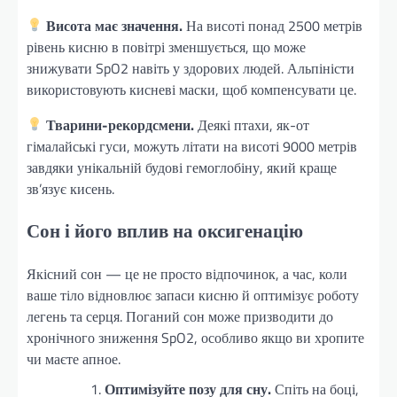
Висота має значення.
На висоті понад 2500 метрів
рівень кисню в повітрі зменшується, що може
знижувати SpO2 навіть у здорових людей. Альпіністи
використовують кисневі маски, щоб компенсувати це.
Тварини-рекордсмени.
Деякі птахи, як-от
гімалайські гуси, можуть літати на висоті 9000 метрів
завдяки унікальній будові гемоглобіну, який краще
зв’язує кисень.
Сон і його вплив на оксигенацію
Якісний сон — це не просто відпочинок, а час, коли
ваше тіло відновлює запаси кисню й оптимізує роботу
легень та серця. Поганий сон може призводити до
хронічного зниження SpO2, особливо якщо ви хропите
чи маєте апное.
Оптимізуйте позу для сну.
Спіть на боці,