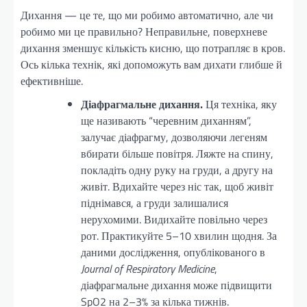
Дихання — це те, що ми робимо автоматично, але чи
робимо ми це правильно? Неправильне, поверхневе
дихання зменшує кількість кисню, що потрапляє в кров.
Ось кілька технік, які допоможуть вам дихати глибше й
ефективніше.
Діафрагмальне дихання.
Ця техніка, яку
ще називають “черевним диханням”,
залучає діафрагму, дозволяючи легеням
вбирати більше повітря. Ляжте на спину,
покладіть одну руку на груди, а другу на
живіт. Вдихайте через ніс так, щоб живіт
піднімався, а груди залишалися
нерухомими. Видихайте повільно через
рот. Практикуйте 5–10 хвилин щодня. За
даними дослідження, опублікованого в
Journal of Respiratory Medicine
,
діафрагмальне дихання може підвищити
SpO2 на 2–3% за кілька тижнів.