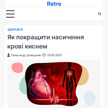
Retro
Перейти
до
вмісту
ЗДОРОВ'Я
Як покращити насичення
крові киснем
Олександр Демиденко
19.05.2025