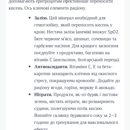
допомагають еритроцитам ефективніше переносити
кисень. Ось ключові елементи раціону.
Залізо.
Цей мінерал необхідний для
гемоглобіну, який переносить кисень у
крові. Нестача заліза (анемія) знижує SpO2.
Їжте червоне м’ясо, шпинат, сочевицю та
гарбузове насіння. Для кращого засвоєння
поєднуйте з продуктами, багатими на
вітамін C (апельсини, болгарський перець).
Антиоксиданти.
Вітаміни C, E та бета-
каротин захищають клітини від окисного
стресу, покращуючи кровообіг. Додайте до
раціону ягоди, горіхи, моркву й авокадо.
Нітрати.
Продукти, як-от буряк і листова
зелень, містять нітрати, які розширюють
судини, полегшуючи потік кисню.
Випийте склянку бурякового соку за 2–3
години до тренування для максимального
ефекту.