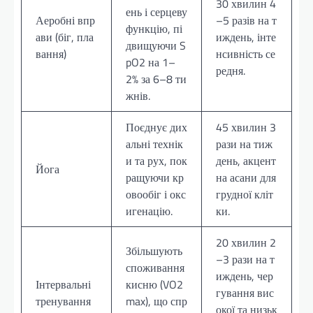
30 хвилин 4
ень і серцеву
Аеробні впр
–5 разів на т
функцію, пі
ави (біг, пла
иждень, інте
двищуючи S
вання)
нсивність се
pO2 на 1–
редня.
2% за 6–8 ти
жнів.
Поєднує дих
45 хвилин 3
альні технік
рази на тиж
и та рух, пок
день, акцент
Йога
ращуючи кр
на асани для
овообіг і окс
грудної кліт
игенацію.
ки.
20 хвилин 2
Збільшують
–3 рази на т
споживання
иждень, чер
Інтервальні
кисню (VO2
гування вис
тренування
max), що спр
окої та низьк