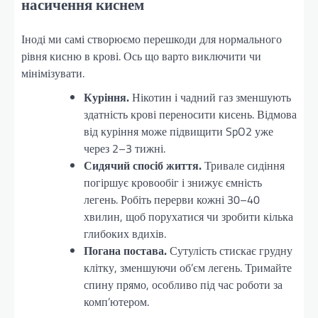
насичення киснем
Іноді ми самі створюємо перешкоди для нормального
рівня кисню в крові. Ось що варто виключити чи
мінімізувати.
Куріння.
Нікотин і чадний газ зменшують
здатність крові переносити кисень. Відмова
від куріння може підвищити SpO2 уже
через 2–3 тижні.
Сидячий спосіб життя.
Тривале сидіння
погіршує кровообіг і знижує ємність
легень. Робіть перерви кожні 30–40
хвилин, щоб порухатися чи зробити кілька
глибоких вдихів.
Погана постава.
Сутулість стискає грудну
клітку, зменшуючи об’єм легень. Тримайте
спину прямо, особливо під час роботи за
комп’ютером.