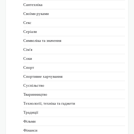
Сантехніка
Своїми руками
Секс
Серіали
Символіка та значення
Сім’я
Соки
Спорт
Спортивне харчування
Суспільство
Тваринництво
Технології, техніка та гаджети
Традиції
Фільми
Фінанси