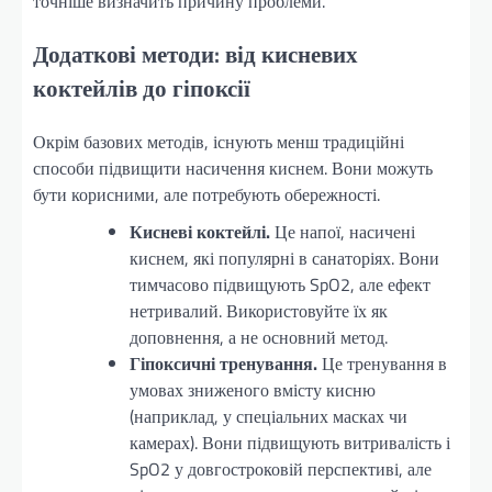
точніше визначить причину проблеми.
Додаткові методи: від кисневих
коктейлів до гіпоксії
Окрім базових методів, існують менш традиційні
способи підвищити насичення киснем. Вони можуть
бути корисними, але потребують обережності.
Кисневі коктейлі.
Це напої, насичені
киснем, які популярні в санаторіях. Вони
тимчасово підвищують SpO2, але ефект
нетривалий. Використовуйте їх як
доповнення, а не основний метод.
Гіпоксичні тренування.
Це тренування в
умовах зниженого вмісту кисню
(наприклад, у спеціальних масках чи
камерах). Вони підвищують витривалість і
SpO2 у довгостроковій перспективі, але