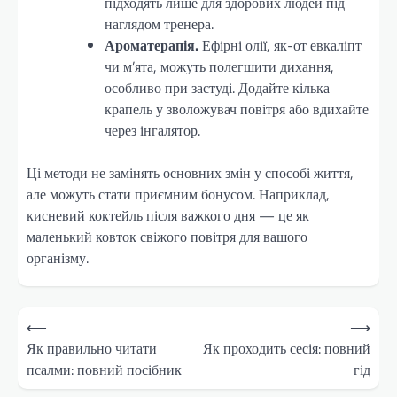
підходять лише для здорових людей під
наглядом тренера.
Ароматерапія.
Ефірні олії, як-от евкаліпт
чи м’ята, можуть полегшити дихання,
особливо при застуді. Додайте кілька
крапель у зволожувач повітря або вдихайте
через інгалятор.
Ці методи не замінять основних змін у способі життя,
але можуть стати приємним бонусом. Наприклад,
кисневий коктейль після важкого дня — це як
маленький ковток свіжого повітря для вашого
організму.
Навігація
⟵
⟶
записів
Як правильно читати
Як проходить сесія: повний
псалми: повний посібник
гід