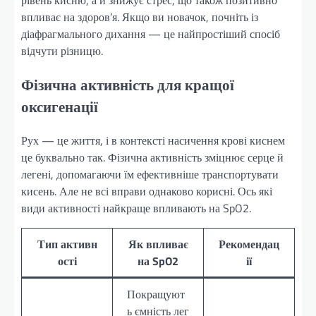
впливає на здоров’я. Якщо ви новачок, почніть із
діафрагмального дихання — це найпростіший спосіб
відчути різницю.
Фізична активність для кращої
оксигенації
Рух — це життя, і в контексті насичення крові киснем
це буквально так. Фізична активність зміцнює серце й
легені, допомагаючи їм ефективніше транспортувати
кисень. Але не всі вправи однаково корисні. Ось які
види активності найкраще впливають на SpO2.
Тип активн
Як впливає
Рекомендац
ості
на SpO2
ії
Покращуют
ь ємність лег