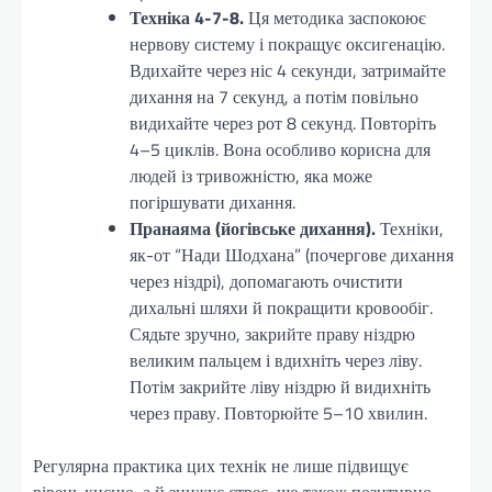
Техніка 4-7-8.
Ця методика заспокоює
нервову систему і покращує оксигенацію.
Вдихайте через ніс 4 секунди, затримайте
дихання на 7 секунд, а потім повільно
видихайте через рот 8 секунд. Повторіть
4–5 циклів. Вона особливо корисна для
людей із тривожністю, яка може
погіршувати дихання.
Пранаяма (йогівське дихання).
Техніки,
як-от “Нади Шодхана” (почергове дихання
через ніздрі), допомагають очистити
дихальні шляхи й покращити кровообіг.
Сядьте зручно, закрийте праву ніздрю
великим пальцем і вдихніть через ліву.
Потім закрийте ліву ніздрю й видихніть
через праву. Повторюйте 5–10 хвилин.
Регулярна практика цих технік не лише підвищує
рівень кисню, а й знижує стрес, що також позитивно