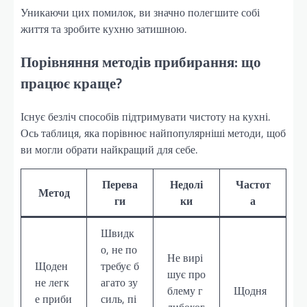
Уникаючи цих помилок, ви значно полегшите собі
життя та зробите кухню затишною.
Порівняння методів прибирання: що
працює краще?
Існує безліч способів підтримувати чистоту на кухні.
Ось таблиця, яка порівнює найпопулярніші методи, щоб
ви могли обрати найкращий для себе.
Перева
Недолі
Частот
Метод
ги
ки
а
Швидк
о, не по
Не вирі
Щоден
требує б
шує про
не легк
агато зу
блему г
Щодня
е приби
силь, пі
либоког