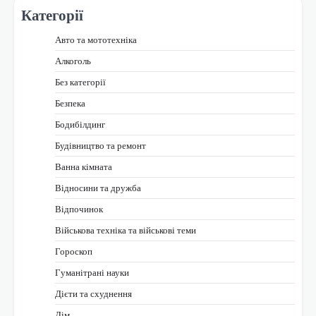
Категорії
Авто та мототехніка
Алкоголь
Без категорії
Безпека
Бодибілдинг
Будівництво та ремонт
Ванна кімната
Відносини та дружба
Відпочинок
Військова техніка та військові теми
Гороскоп
Гуманітрані науки
Дієти та схуднення
Дім