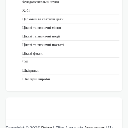
Фундаментальні науки
Хобі
Церковні та святкові дати
Цікаві та визначні місця
Цікаві та визначні події
Цікаві та визначні постаті
Цікаві факти
Чай
Шкідники
Ювелірні вироби
Copyright © 2026
Retro
| Elite News від
Ascendoor
| На