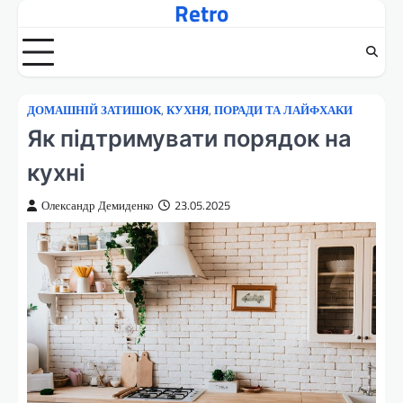
Retro
Перейти
до
вмісту
ДОМАШНІЙ ЗАТИШОК
,
КУХНЯ
,
ПОРАДИ ТА ЛАЙФХАКИ
Як підтримувати порядок на
кухні
Олександр Демиденко
23.05.2025