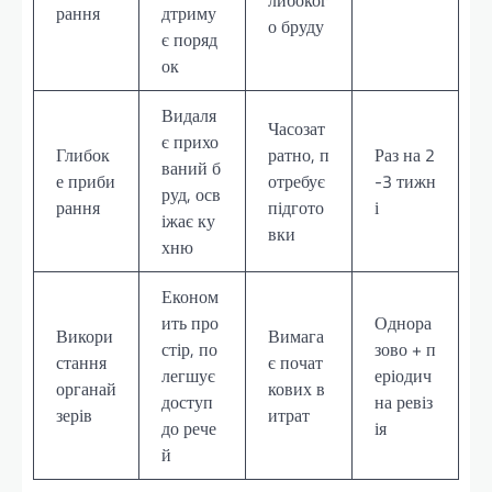
рання
дтриму
о бруду
є поряд
ок
Видаля
Часозат
є прихо
Глибок
ратно, п
Раз на 2
ваний б
е приби
отребує
-3 тижн
руд, осв
рання
підгото
і
іжає ку
вки
хню
Економ
ить про
Однора
Викори
Вимага
стір, по
зово + п
стання
є почат
легшує
еріодич
органай
кових в
доступ
на ревіз
зерів
итрат
до рече
ія
й