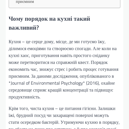
приємним
Чому порядок на кухні такий
важливий?
Кухня – це серце дому, місце, де ми готуємо їжу,
ділимося емоціями та створюємо спогади. Але коли на
кухні хаос, приготування навіть простого сніданку
може перетворитися на справжній квест. Порядок
економить час, знижує стрес і робить процес готування
приємним. За даними дослідження, опублікованого в
*Journal of Environmental Psychology* (2016), охайне
середовище сприяє кращій концентрації та підвищує
продуктивність.
Крім того, чиста кухня – це питання гігієни. Залишки
їжі, брудний посуд чи захаращені поверхні можуть
стати осередком бактерій. Утримуючи кухню в порядку,
ви дбаєте не лише про естетику, а й про здоров’я своєї