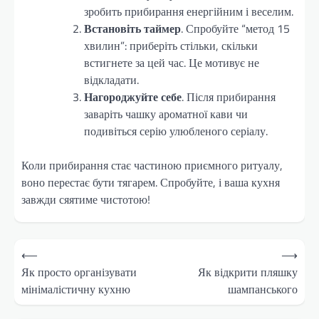
зробить прибирання енергійним і веселим.
Встановіть таймер
. Спробуйте “метод 15
хвилин”: приберіть стільки, скільки
встигнете за цей час. Це мотивує не
відкладати.
Нагороджуйте себе
. Після прибирання
заваріть чашку ароматної кави чи
подивіться серію улюбленого серіалу.
Коли прибирання стає частиною приємного ритуалу,
воно перестає бути тягарем. Спробуйте, і ваша кухня
завжди сяятиме чистотою!
Навігація
⟵
⟶
записів
Як просто організувати
Як відкрити пляшку
мінімалістичну кухню
шампанського