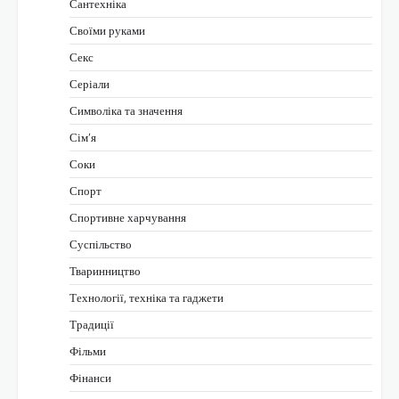
Сантехніка
Своїми руками
Секс
Серіали
Символіка та значення
Сім’я
Соки
Спорт
Спортивне харчування
Суспільство
Тваринництво
Технології, техніка та гаджети
Традиції
Фільми
Фінанси