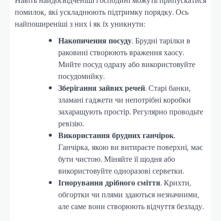
Навіть найдосвідченіші господині можуть припускатися
помилок, які ускладнюють підтримку порядку. Ось
найпоширеніші з них і як їх уникнути:
Накопичення посуду
. Брудні тарілки в
раковині створюють враження хаосу.
Мийте посуд одразу або використовуйте
посудомийку.
Зберігання зайвих речей
. Старі банки,
зламані гаджети чи непотрібні коробки
захаращують простір. Регулярно проводьте
ревізію.
Використання брудних ганчірок
.
Ганчірка, якою ви витираєте поверхні, має
бути чистою. Міняйте її щодня або
використовуйте одноразові серветки.
Ігнорування дрібного сміття
. Крихти,
обгортки чи плями здаються незначними,
але саме вони створюють відчуття безладу.