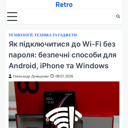
Retro
Перейти
до
вмісту
ТЕХНОЛОГІЇ, ТЕХНІКА ТА ГАДЖЕТИ
Як підключитися до Wi-Fi без
пароля: безпечні способи для
Android, iPhone та Windows
Олександр Демиденко
08.07.2026