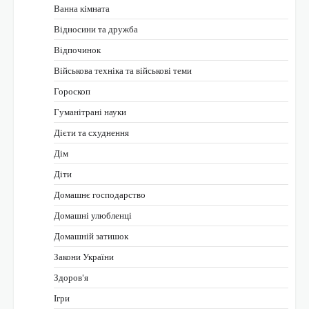
Ванна кімната
Відносини та дружба
Відпочинок
Військова техніка та військові теми
Гороскоп
Гуманітрані науки
Дієти та схуднення
Дім
Діти
Домашнє господарство
Домашні улюбленці
Домашній затишок
Закони України
Здоров'я
Ігри