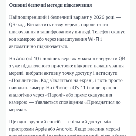
Основні безпечні методи підключення
Найпоширеніший і безпечний варіант у 2026 році —
QR-код. Він містить назву мережі, пароль та тип
шифрування в зашифрованому вигляді. Телефон сканує
код камерою або через налаштування Wi-Fi і
автоматично підключається.
На Android 10 і новіших версіях можна згенерувати QR
з уже підключеного пристрою: відкрити налаштування
мережі, вибрати активну точку доступу і натиснути
«Поділитися». Код з’являється на екрані, і гість просто
наводить камеру. На iPhone з iOS 11 і вище працює
аналогічно через «Паролі» або пряме сканування
камерою — з’являється сповіщення «Приєднатися до
мережі».
Ще один зручний спосіб — спільний доступ між
пристроями Apple або Android. Якщо власник мережі