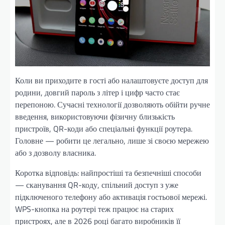
Коли ви приходите в гості або налаштовуєте доступ для
родини, довгий пароль з літер і цифр часто стає
перепоною. Сучасні технології дозволяють обійти ручне
введення, використовуючи фізичну близькість
пристроїв, QR-коди або спеціальні функції роутера.
Головне — робити це легально, лише зі своєю мережею
або з дозволу власника.
Коротка відповідь: найпростіші та безпечніші способи
— сканування QR-коду, спільний доступ з уже
підключеного телефону або активація гостьової мережі.
WPS-кнопка на роутері теж працює на старих
пристроях, але в 2026 році багато виробників її