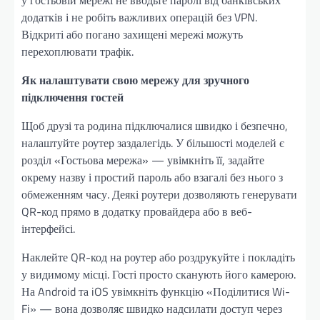
у гостьовій мережі не вводьте паролі від банківських
додатків і не робіть важливих операцій без VPN.
Відкриті або погано захищені мережі можуть
перехоплювати трафік.
Як налаштувати свою мережу для зручного
підключення гостей
Щоб друзі та родина підключалися швидко і безпечно,
налаштуйте роутер заздалегідь. У більшості моделей є
розділ «Гостьова мережа» — увімкніть її, задайте
окрему назву і простий пароль або взагалі без нього з
обмеженням часу. Деякі роутери дозволяють генерувати
QR-код прямо в додатку провайдера або в веб-
інтерфейсі.
Наклейте QR-код на роутер або роздрукуйте і покладіть
у видимому місці. Гості просто сканують його камерою.
На Android та iOS увімкніть функцію «Поділитися Wi-
Fi» — вона дозволяє швидко надсилати доступ через