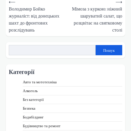
⟵
⟶
записів
Володимир Бойко
Мімоза з куркою: ніжний
журналіст: від донецьких
шаруватий салат, що
шахт до фронтових
розцвітає на святковому
розслідувань
столі
Пошук
Категорії
Авто та мототехніка
Алкоголь
Без категорії
Безпека
Бодибілдинг
Будівництво та ремонт