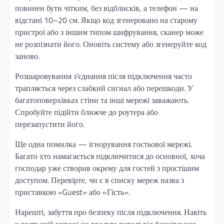
повинен бути чітким, без відблисків, а телефон — на
відстані 10–20 см. Якщо код згенеровано на старому
пристрої або з іншим типом шифрування, сканер може
не розпізнати його. Оновіть систему або згенеруйте код
заново.
Розшаровування з’єднання після підключення часто
трапляється через слабкий сигнал або перешкоди. У
багатоповерхівках стіни та інші мережі заважають.
Спробуйте підійти ближче до роутера або
перезапустити його.
Ще одна помилка — ігнорування гостьової мережі.
Багато хто намагається підключитися до основної, хоча
господар уже створив окрему для гостей з простішим
доступом. Перевірте, чи є в списку мереж назва з
приставкою «Guest» або «Гість».
Нарешті, забуття про безпеку після підключення. Навіть