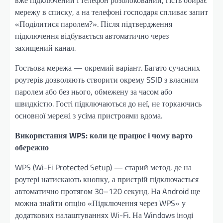
вже підключений і телефон розблокований, гість обирає
мережу в списку, а на телефоні господаря спливає запит
«Поділитися паролем?». Після підтвердження
підключення відбувається автоматично через
захищений канал.
Гостьова мережа — окремий варіант. Багато сучасних
роутерів дозволяють створити окрему SSID з власним
паролем або без нього, обмежену за часом або
швидкістю. Гості підключаються до неї, не торкаючись
основної мережі з усіма пристроями вдома.
Використання WPS: коли це працює і чому варто
обережно
WPS (Wi-Fi Protected Setup) — старий метод, де на
роутері натискають кнопку, а пристрій підключається
автоматично протягом 30–120 секунд. На Android ще
можна знайти опцію «Підключення через WPS» у
додаткових налаштуваннях Wi-Fi. На Windows іноді