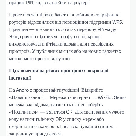
працює PIN-код з наклейки на роутері.
Проте в останні роки багато виробників смартфонів і
роутерів відмовилися від повноцінної підтримки WPS.
Причина — вразливість до атак перебору PIN-коду.
Якщо роутер підтримує цю функцію, краще
використовувати її тільки вдома і для перевірених
пристроїв. У публічних місцях або на нових гаджетах
метод часто просто відсутній.
Підключення на різних пристроях: покрокові
інструкції
На Android процес найгнучкіший. Відкрийте
«Налаштування → Мережа та інтернет → Wi-Fi». Якщо
мережа вже відома, натисніть на неї і оберіть
«Поділитися» — з’явиться QR. Для сканування чужого
коду натисніть іконку QR у списку мереж або
скористайтеся камерою. Після сканування система
запропонує приєднатися.