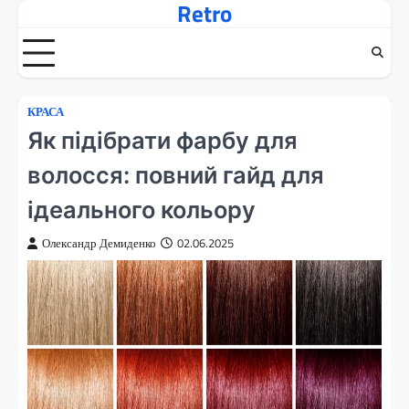
Retro
Перейти
до
вмісту
КРАСА
Як підібрати фарбу для
волосся: повний гайд для
ідеального кольору
Олександр Демиденко
02.06.2025