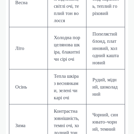
Весна
світлі очі, те
ь, теплий го
плий тон во
ріховий
лосся
Попелястий
Холодна пор
блонд, плат
целянова шк
Літо
иновий, хол
іра, блакитні
одний кашта
чи сірі очі
новий
Тепла шкіра
Рудий, мідн
з веснянкам
Осінь
ий, шоколад
и, зелені чи
ний
карі очі
Контрастна
Чорний, син
зовнішність,
ювато-чорн
Зима
темні очі, хо
ий, темний
лодний тон