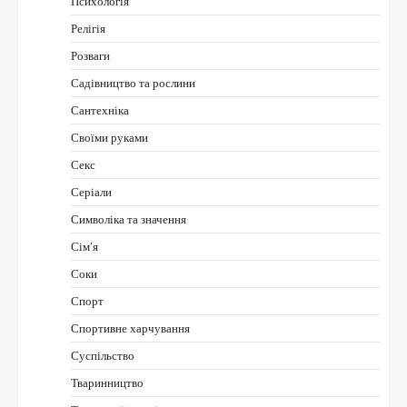
Психологія
Релігія
Розваги
Садівництво та рослини
Сантехніка
Своїми руками
Секс
Серіали
Символіка та значення
Сім’я
Соки
Спорт
Спортивне харчування
Суспільство
Тваринництво