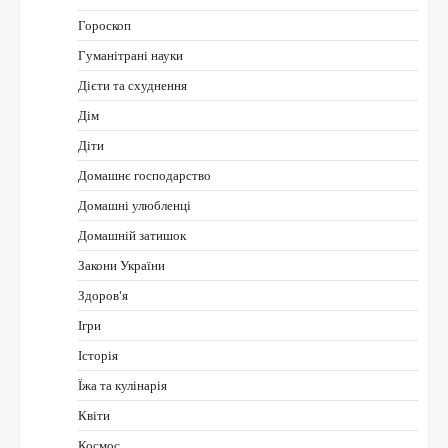
Гороскоп
Гуманітрані науки
Дієти та схуднення
Дім
Діти
Домашнє господарство
Домашні улюбленці
Домашній затишок
Закони України
Здоров'я
Ігри
Історія
Їжа та кулінарія
Квіти
Космос