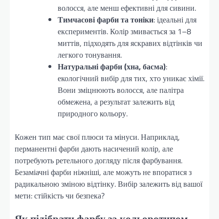
волосся, але менш ефективні для сивини.
Тимчасові фарби та тоніки
: ідеальні для
експериментів. Колір змивається за 1–8
миттів, підходять для яскравих відтінків чи
легкого тонування.
Натуральні фарби (хна, басма)
:
екологічний вибір для тих, хто уникає хімії.
Вони зміцнюють волосся, але палітра
обмежена, а результат залежить від
природного кольору.
Кожен тип має свої плюси та мінуси. Наприклад,
перманентні фарби дають насичений колір, але
потребують ретельного догляду після фарбування.
Безаміачні фарби ніжніші, але можуть не впоратися з
радикальною зміною відтінку. Вибір залежить від вашої
мети: стійкість чи безпека?
Як підібрати фарбу за кольоротипом