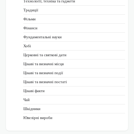
Технології, техніка та гаджети
Традиції
Фільми
Фінанси
Фундаментальні науки
Хобі
Церковні та святкові дати
Цікаві та визначні місця
Цікаві та визначні події
Цікаві та визначні постаті
Цікаві факти
Чай
Шкідники
Ювелірні вироби