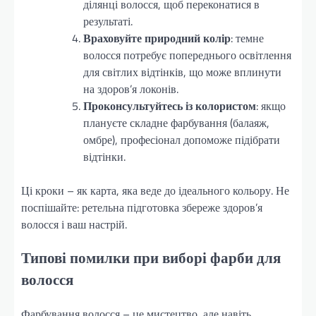
ділянці волосся, щоб переконатися в
результаті.
Враховуйте природний колір
: темне
волосся потребує попереднього освітлення
для світлих відтінків, що може вплинути
на здоров’я локонів.
Проконсультуйтесь із колористом
: якщо
плануєте складне фарбування (балаяж,
омбре), професіонал допоможе підібрати
відтінки.
Ці кроки – як карта, яка веде до ідеального кольору. Не
поспішайте: ретельна підготовка збереже здоров’я
волосся і ваш настрій.
Типові помилки при виборі фарби для
волосся
Фарбування волосся – це мистецтво, але навіть