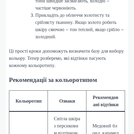
тони швидше засмагають, холодні –
частіше червоніють.
Прикладіть до обличчя золотисту та
сріблясту тканину. Якщо золото робить
шкіру сяючою – тон теплий, якщо срібло –
холодний.
Ці прості кроки допоможуть визначити базу для вибору
кольору. Тепер розберемо, які відтінки пасують
кожному кольоротипу.
Рекомендації за кольоротипом
Рекомендов
Кольоротип
Ознаки
ані відтінки
Світла шкіра
з персикови
Медовий бл
м відтінком,
онд, карамел