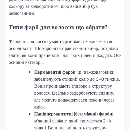
кольору за кольоротипом, щоб ваш вибір був
бездоганним.
Типи фарб для волосся: що обрати?
Фарби для волосся бувають різними, і кожна має свої
особливості. Щоб зробити правильний вибір, потрібно
знати, як вони працюють і для яких цілей підходять. Ось
основні категорії:
Перманентні фарби
: ці “важковаговики”
забезпечують стійкий колір до 6–8 тижнів.
Вони проникають глибоко в структуру
волосся, ідеально зафарбовують сивину,
але можуть пошкоджувати локони через
аміак.
Напівперманентні (безаміачні) фарби
:
м’якший варіант, який тримається 2–4
тижні. Вони не змінюють структуру