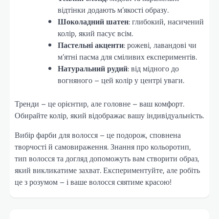
відтінки додають м’якості образу.
Шоколадний шатен
: глибокий, насичений
колір, який пасує всім.
Пастельні акценти
: рожеві, лавандові чи
м’ятні пасма для сміливих експериментів.
Натуральний рудий
: від мідного до
вогняного – цей колір у центрі уваги.
Тренди – це орієнтир, але головне – ваш комфорт.
Обирайте колір, який відображає вашу індивідуальність.
Вибір фарби для волосся – це подорож, сповнена
творчості й самовираження. Знання про кольоротип,
тип волосся та догляд допоможуть вам створити образ,
який викликатиме захват. Експериментуйте, але робіть
це з розумом – і ваше волосся сяятиме красою!
Навігація