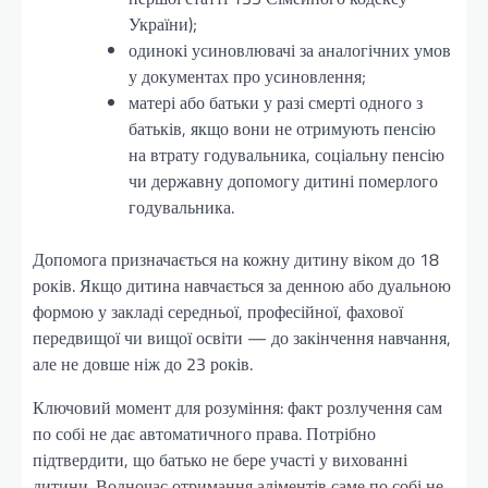
України);
одинокі усиновлювачі за аналогічних умов
у документах про усиновлення;
матері або батьки у разі смерті одного з
батьків, якщо вони не отримують пенсію
на втрату годувальника, соціальну пенсію
чи державну допомогу дитині померлого
годувальника.
Допомога призначається на кожну дитину віком до 18
років. Якщо дитина навчається за денною або дуальною
формою у закладі середньої, професійної, фахової
передвищої чи вищої освіти — до закінчення навчання,
але не довше ніж до 23 років.
Ключовий момент для розуміння: факт розлучення сам
по собі не дає автоматичного права. Потрібно
підтвердити, що батько не бере участі у вихованні
дитини. Водночас отримання аліментів саме по собі не