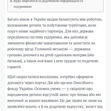
Куди звертатися за додатковою інформацією та
підтримкою
Багато жінок в Україні щодня балансують між роботою,
вихованням дитини та побутовими турботами, коли
поруч немає надійного партнера. Для них держава
передбачила систему підтримки, яка допомагає
зменшити фінансове навантаження та захистити на
робочому місці. Головний механізм — державна
грошова допомога на дітей одиноким матерям (або
батькам), а також пов’язані з нею трудові та податкові
гарантії.
Щоб скористатися виплатами, потрібно оформити
допомогу через портал Дія або органи Пенсійного
фонду України. Основна умова — у свідоцтві про
народження дитини відсутній запис про батька або він
внесений за вашою вказівкою. Це дає право не лише на
щомісячні кошти, а й на додаткову відпустку, захист від