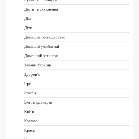
Дієти та схуднення
Дім
Діти
Домашнє господарство
Домашні улюбленці
Домашній затишок
Закони України
Здоров'я
Ігри
Історія
Їжа та кулінарія
Квіти
Космос
Краса