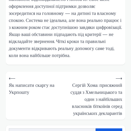
оформлення доступної підтримки дозволяє
зосередитися на головному — на дитині та власному
спокою. Система не ідеальна, але вона реально працює і
з кожним роком стає доступнішою завдяки цифровізації.
Якщо ваші обставини підпадають під критерії — не
відкладайте звернення. Чіткі кроки та правильні
документи відкривають реальну допомогу саме тоді,
коли вона найбільше потрібна.
Навігація
⟵
⟶
записів
Як написати скаргу на
Сергій Хома: присяжний
Укрпошту
суддя з Хмельницького та
один з найбільших
власників біткоїнів серед
українських декларантів