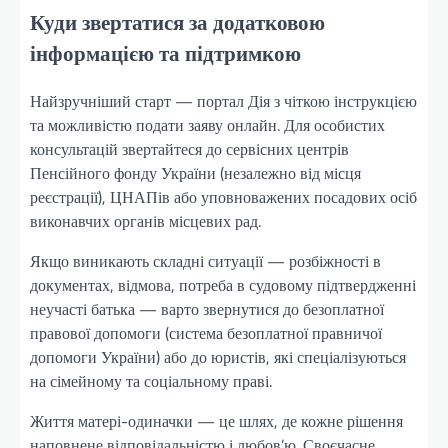
Куди звертатися за додатковою
інформацією та підтримкою
Найзручніший старт — портал Дія з чіткою інструкцією
та можливістю подати заяву онлайн. Для особистих
консультацій звертайтеся до сервісних центрів
Пенсійного фонду України (незалежно від місця
реєстрації), ЦНАПів або уповноважених посадових осіб
виконавчих органів місцевих рад.
Якщо виникають складні ситуації — розбіжності в
документах, відмова, потреба в судовому підтвердженні
неучасті батька — варто звернутися до безоплатної
правової допомоги (система безоплатної правничої
допомоги України) або до юристів, які спеціалізуються
на сімейному та соціальному праві.
Життя матері-одиначки — це шлях, де кожне рішення
наповнене відповідальністю і любов’ю. Своєчасне