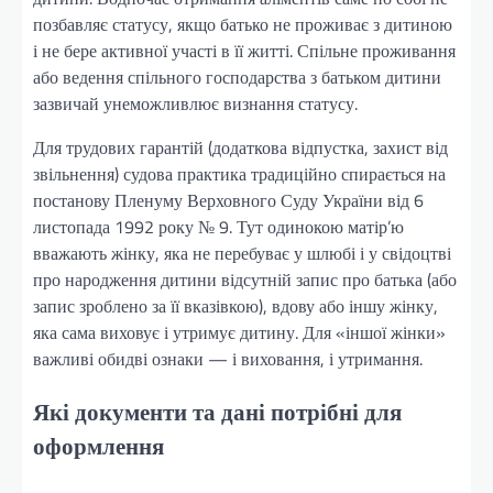
позбавляє статусу, якщо батько не проживає з дитиною
і не бере активної участі в її житті. Спільне проживання
або ведення спільного господарства з батьком дитини
зазвичай унеможливлює визнання статусу.
Для трудових гарантій (додаткова відпустка, захист від
звільнення) судова практика традиційно спирається на
постанову Пленуму Верховного Суду України від 6
листопада 1992 року № 9. Тут одинокою матір’ю
вважають жінку, яка не перебуває у шлюбі і у свідоцтві
про народження дитини відсутній запис про батька (або
запис зроблено за її вказівкою), вдову або іншу жінку,
яка сама виховує і утримує дитину. Для «іншої жінки»
важливі обидві ознаки — і виховання, і утримання.
Які документи та дані потрібні для
оформлення