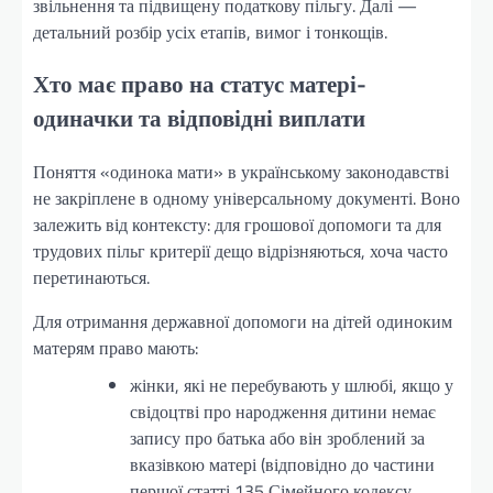
звільнення та підвищену податкову пільгу. Далі —
детальний розбір усіх етапів, вимог і тонкощів.
Хто має право на статус матері-
одиначки та відповідні виплати
Поняття «одинока мати» в українському законодавстві
не закріплене в одному універсальному документі. Воно
залежить від контексту: для грошової допомоги та для
трудових пільг критерії дещо відрізняються, хоча часто
перетинаються.
Для отримання державної допомоги на дітей одиноким
матерям право мають:
жінки, які не перебувають у шлюбі, якщо у
свідоцтві про народження дитини немає
запису про батька або він зроблений за
вказівкою матері (відповідно до частини
першої статті 135 Сімейного кодексу