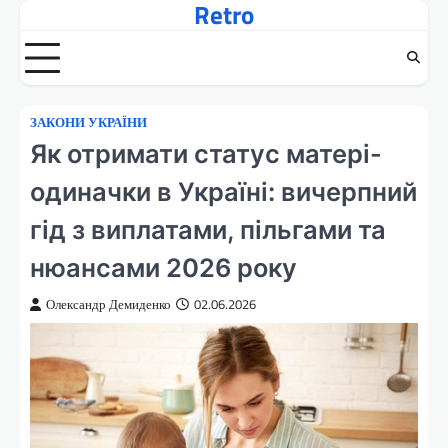
Retro
Перейти
до
вмісту
ЗАКОНИ УКРАЇНИ
Як отримати статус матері-
одиначки в Україні: вичерпний
гід з виплатами, пільгами та
нюансами 2026 року
Олександр Демиденко
02.06.2026