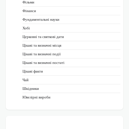
Фільми
Фінанси
Фундаментальні науки
Хобі
Церковні та святкові дати
Цікаві та визначні місця
Цікаві та визначні події
Цікаві та визначні постаті
Цікаві факти
Чай
Шкідники
Ювелірні вироби