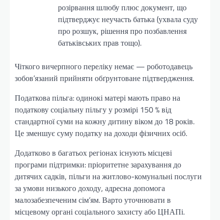
розірвання шлюбу плюс документ, що
підтверджує неучасть батька (ухвала суду
про розшук, рішення про позбавлення
батьківських прав тощо).
Чіткого вичерпного переліку немає — роботодавець
зобов’язаний прийняти обґрунтоване підтвердження.
Податкова пільга: одинокі матері мають право на
податкову соціальну пільгу у розмірі 150 % від
стандартної суми на кожну дитину віком до 18 років.
Це зменшує суму податку на доходи фізичних осіб.
Додатково в багатьох регіонах існують місцеві
програми підтримки: пріоритетне зарахування до
дитячих садків, пільги на житлово-комунальні послуги
за умови низького доходу, адресна допомога
малозабезпеченим сім’ям. Варто уточнювати в
місцевому органі соціального захисту або ЦНАПі.