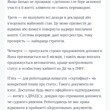
Якщо батько не проживає з дитиною і не бере активної
участі в її житті, аліменти не стають перешкодою.
Третя — не вказувати всі доходи в декларації або
ігнорувати майновий стан. Це може призвести до
відмови або вимоги повернути надміру виплачені
кошти. Система перевіряє дані через реєстри, тому
прозорість — найкраща стратегія.
Четверта — пропускати строки продовження допомоги.
Вона призначається на 6 місяців, і навіть якщо виплата
продовжується автоматично, краще контролювати
статус в особистому кабінеті на Дії чи в ПФУ.
П’ята — для роботодавця вимагати «сертифікат» чи
конкретний бланк про статус. Такого документа не
існує. Достатньо будь-якого офіційного підтвердження
— витягу з ДРАЦСу, довідки про отримання допомоги
чи судового рішення. Роботодавець не має права
відмовити в прийнятті обґрунтованих документів.