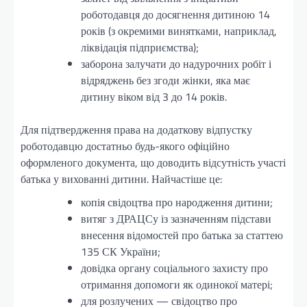
роботодавця до досягнення дитиною 14
років (з окремими винятками, наприклад,
ліквідація підприємства);
заборона залучати до надурочних робіт і
відряджень без згоди жінки, яка має
дитину віком від 3 до 14 років.
Для підтвердження права на додаткову відпустку
роботодавцю достатньо будь-якого офіційно
оформленого документа, що доводить відсутність участі
батька у вихованні дитини. Найчастіше це:
копія свідоцтва про народження дитини;
витяг з ДРАЦСу із зазначенням підстави
внесення відомостей про батька за статтею
135 СК України;
довідка органу соціального захисту про
отримання допомоги як одинокої матері;
для розлучених — свідоцтво про