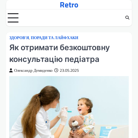
Retro
Перейти
до
вмісту
ЗДОРОВ'Я
,
ПОРАДИ ТА ЛАЙФХАКИ
Як отримати безкоштовну
консультацію педіатра
Олександр Демиденко
23.05.2025