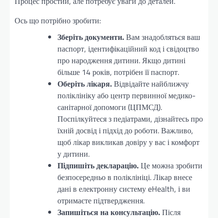
Процес простий, але потребує уваги до деталей.
Ось що потрібно зробити:
Зберіть документи.
Вам знадобляться ваш
паспорт, ідентифікаційний код і свідоцтво
про народження дитини. Якщо дитині
більше 14 років, потрібен її паспорт.
Оберіть лікаря.
Відвідайте найближчу
поліклініку або центр первинної медико-
санітарної допомоги (ЦПМСД).
Поспілкуйтеся з педіатрами, дізнайтесь про
їхній досвід і підхід до роботи. Важливо,
щоб лікар викликав довіру у вас і комфорт
у дитини.
Підпишіть декларацію.
Це можна зробити
безпосередньо в поліклініці. Лікар внесе
дані в електронну систему eHealth, і ви
отримаєте підтвердження.
Запишіться на консультацію.
Після