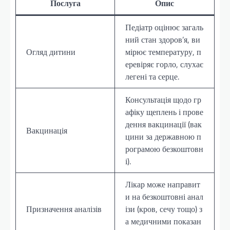
Послуга
Опис
Педіатр оцінює загаль
ний стан здоров’я, ви
Огляд дитини
мірює температуру, п
еревіряє горло, слухає
легені та серце.
Консультація щодо гр
афіку щеплень і прове
дення вакцинації (вак
Вакцинація
цини за державною п
рограмою безкоштовн
і).
Лікар може направит
и на безкоштовні анал
Призначення аналізів
ізи (кров, сечу тощо) з
а медичними показан