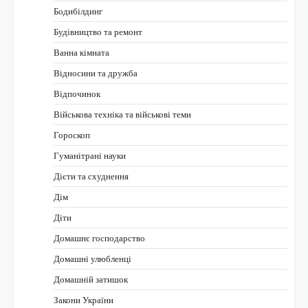
Бодибілдинг
Будівництво та ремонт
Ванна кімната
Відносини та дружба
Відпочинок
Військова техніка та військові теми
Гороскоп
Гуманітрані науки
Дієти та схуднення
Дім
Діти
Домашнє господарство
Домашні улюбленці
Домашній затишок
Закони України