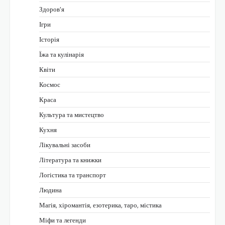
Здоров'я
Ігри
Історія
Їжа та кулінарія
Квіти
Космос
Краса
Культура та мистецтво
Кухня
Лікувальні засоби
Література та книжки
Логістика та транспорт
Людина
Магія, хіромантія, езотерика, таро, містика
Міфи та легенди