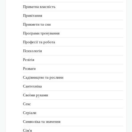
Приватна власність
Привітання
Прикмети та сни
Програми тренування
Професії та робота
Психологія
Релігія
Розваги
Садівництво та рослини
Сантехніка
Своїми руками
Секс
Серіали
Символіка та значення
Сім’я