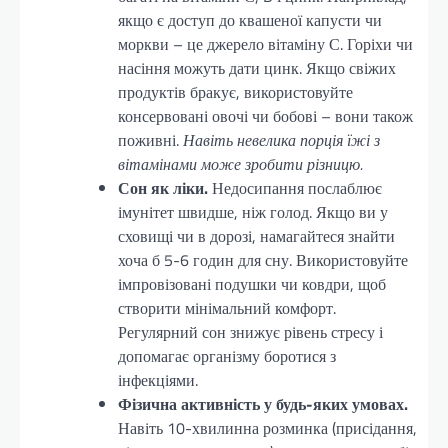
якщо є доступ до квашеної капусти чи
моркви – це джерело вітаміну С. Горіхи чи
насіння можуть дати цинк. Якщо свіжих
продуктів бракує, використовуйте
консервовані овочі чи бобові – вони також
поживні.
Навіть невелика порція їжі з
вітамінами може зробити різницю.
Сон як ліки.
Недосипання послаблює
імунітет швидше, ніж голод. Якщо ви у
сховищі чи в дорозі, намагайтеся знайти
хоча б 5-6 годин для сну. Використовуйте
імпровізовані подушки чи ковдри, щоб
створити мінімальний комфорт.
Регулярний сон знижує рівень стресу і
допомагає організму боротися з
інфекціями.
Фізична активність у будь-яких умовах.
Навіть 10-хвилинна розминка (присідання,