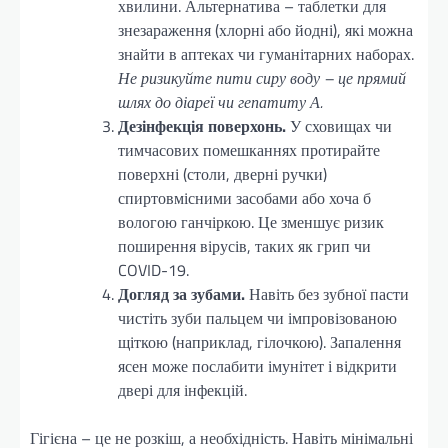
хвилини. Альтернатива – таблетки для
знезараження (хлорні або йодні), які можна
знайти в аптеках чи гуманітарних наборах.
Не ризикуйте пити сиру воду – це прямий
шлях до діареї чи гепатиту А.
Дезінфекція поверхонь.
У сховищах чи
тимчасових помешканнях протирайте
поверхні (столи, дверні ручки)
спиртовмісними засобами або хоча б
вологою ганчіркою. Це зменшує ризик
поширення вірусів, таких як грип чи
COVID-19.
Догляд за зубами.
Навіть без зубної пасти
чистіть зуби пальцем чи імпровізованою
щіткою (наприклад, гілочкою). Запалення
ясен може послабити імунітет і відкрити
двері для інфекцій.
Гігієна – це не розкіш, а необхідність. Навіть мінімальні