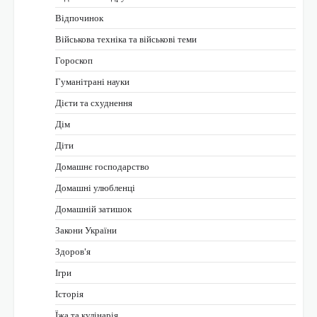
Відпочинок
Військова техніка та військові теми
Гороскоп
Гуманітрані науки
Дієти та схуднення
Дім
Діти
Домашнє господарство
Домашні улюбленці
Домашній затишок
Закони України
Здоров'я
Ігри
Історія
Їжа та кулінарія