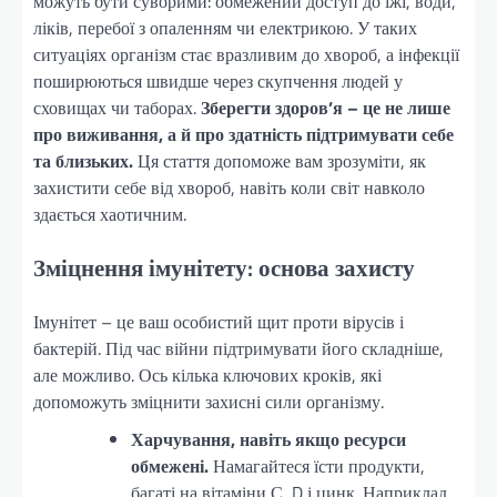
можуть бути суворими: обмежений доступ до їжі, води,
ліків, перебої з опаленням чи електрикою. У таких
ситуаціях організм стає вразливим до хвороб, а інфекції
поширюються швидше через скупчення людей у
сховищах чи таборах.
Зберегти здоров’я – це не лише
про виживання, а й про здатність підтримувати себе
та близьких.
Ця стаття допоможе вам зрозуміти, як
захистити себе від хвороб, навіть коли світ навколо
здається хаотичним.
Зміцнення імунітету: основа захисту
Імунітет – це ваш особистий щит проти вірусів і
бактерій. Під час війни підтримувати його складніше,
але можливо. Ось кілька ключових кроків, які
допоможуть зміцнити захисні сили організму.
Харчування, навіть якщо ресурси
обмежені.
Намагайтеся їсти продукти,
багаті на вітаміни С, D і цинк. Наприклад,