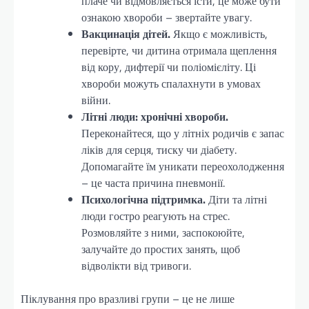
плаче чи відмовляється їсти, це може бути
ознакою хвороби – звертайте увагу.
Вакцинація дітей.
Якщо є можливість,
перевірте, чи дитина отримала щеплення
від кору, дифтерії чи поліомієліту. Ці
хвороби можуть спалахнути в умовах
війни.
Літні люди: хронічні хвороби.
Переконайтеся, що у літніх родичів є запас
ліків для серця, тиску чи діабету.
Допомагайте їм уникати переохолодження
– це часта причина пневмонії.
Психологічна підтримка.
Діти та літні
люди гостро реагують на стрес.
Розмовляйте з ними, заспокоюйте,
залучайте до простих занять, щоб
відволікти від тривоги.
Піклування про вразливі групи – це не лише