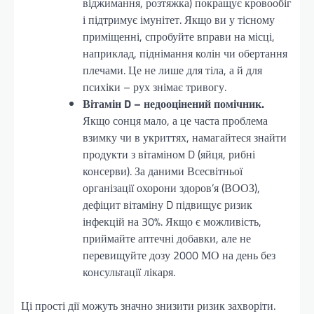
віджимання, розтяжка) покращує кровообіг
і підтримує імунітет. Якщо ви у тісному
приміщенні, спробуйте вправи на місці,
наприклад, піднімання колін чи обертання
плечами. Це не лише для тіла, а й для
психіки – рух знімає тривогу.
Вітамін D – недооцінений помічник.
Якщо сонця мало, а це часта проблема
взимку чи в укриттях, намагайтеся знайти
продукти з вітаміном D (яйця, рибні
консерви). За даними Всесвітньої
організації охорони здоров’я (ВООЗ),
дефіцит вітаміну D підвищує ризик
інфекцій на 30%. Якщо є можливість,
приймайте аптечні добавки, але не
перевищуйте дозу 2000 МО на день без
консультації лікаря.
Ці прості дії можуть значно знизити ризик захворіти.