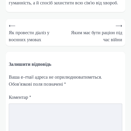
гуманність, а й спосіб захистити всю сім’ю від хвороб.
Навігація
⟵
⟶
записів
Як провести діаліз у
Яким має бути раціон під
воєнних умовах
час війни
Залишити відповідь
Ваша e-mail адреса не оприлюднюватиметься.
Обов’язкові поля позначені
*
Коментар
*