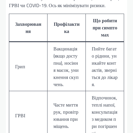
ГРВІ чи COVID-19. Ось як мінімізувати ризики.
Що робити
Захворюван
Профілакти
при симпто
ня
ка
мах
Вакцинація
Пийте багат
(якщо досту
о рідини, ун
пна), носінн
икайте конт
Грип
я масок, уни
актів, зверні
кнення скуп
ться до лікар
чень.
я.
Відпочинок,
Часте миття
теплі напої,
рук, провітр
консультація
ГРВІ
ювання при
з медиком п
міщень.
ри погіршен