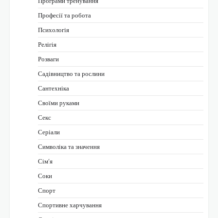
Програми тренування
Професії та робота
Психологія
Релігія
Розваги
Садівництво та рослини
Сантехніка
Своїми руками
Секс
Серіали
Символіка та значення
Сім’я
Соки
Спорт
Спортивне харчування