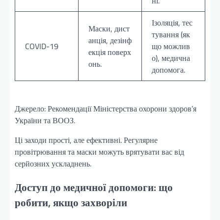
ні.
Ізоляція, тес
Маски, дист
тування (як
анція, дезінф
COVID-19
що можлив
екція поверх
о), медична
онь.
допомога.
Джерело: Рекомендації Міністерства охорони здоров’я
України та ВООЗ.
Ці заходи прості, але ефективні. Регулярне
провітрювання та маски можуть врятувати вас від
серйозних ускладнень.
Доступ до медичної допомоги: що
робити, якщо захворіли