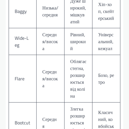
Дуже ш
Хіп-хо
Низька/
ирокий,
Baggy
п, скейт
середня
мішкув
ерський
атий
Середн
Рівний,
Універс
Wide-L
я/висок
широки
альний,
eg
а
й
кежуал
Облягає
стегна,
Середн
розшир
Бохо, ре
Flare
я/висок
юється
тро
а
від колі
на
Злегка
Класич
розшир
Середн
ний, ко
Bootcut
юється
я
вбойськ