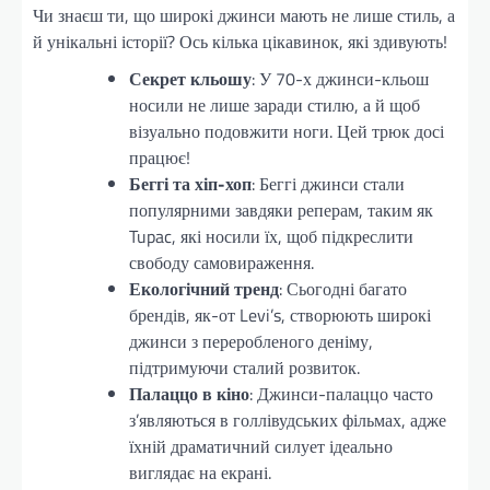
Чи знаєш ти, що широкі джинси мають не лише стиль, а
й унікальні історії? Ось кілька цікавинок, які здивують!
Секрет кльошу
: У 70-х джинси-кльош
носили не лише заради стилю, а й щоб
візуально подовжити ноги. Цей трюк досі
працює!
Беггі та хіп-хоп
: Беггі джинси стали
популярними завдяки реперам, таким як
Tupac, які носили їх, щоб підкреслити
свободу самовираження.
Екологічний тренд
: Сьогодні багато
брендів, як-от Levi’s, створюють широкі
джинси з переробленого деніму,
підтримуючи сталий розвиток.
Палаццо в кіно
: Джинси-палаццо часто
з’являються в голлівудських фільмах, адже
їхній драматичний силует ідеально
виглядає на екрані.