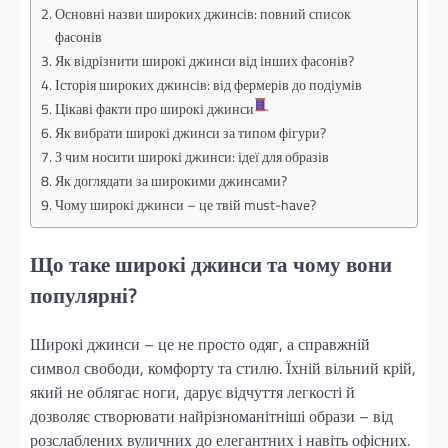
Основні назви широких джинсів: повний список
фасонів
Як відрізнити широкі джинси від інших фасонів?
Історія широких джинсів: від фермерів до подіумів
Цікаві факти про широкі джинси
Як вибрати широкі джинси за типом фігури?
З чим носити широкі джинси: ідеї для образів
Як доглядати за широкими джинсами?
Чому широкі джинси – це твій must-have?
Що таке широкі джинси та чому вони
популярні?
Широкі джинси – це не просто одяг, а справжній
символ свободи, комфорту та стилю. Їхній вільний крій,
який не облягає ноги, дарує відчуття легкості й
дозволяє створювати найрізноманітніші образи – від
розслаблених вуличних до елегантних і навіть офісних.