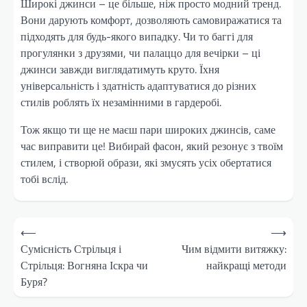
Широкі джинси – це більше, ніж просто модний тренд.
Вони дарують комфорт, дозволяють самовиражатися та
підходять для будь-якого випадку. Чи то баггі для
прогулянки з друзями, чи палаццо для вечірки – ці
джинси завжди виглядатимуть круто. Їхня
універсальність і здатність адаптуватися до різних
стилів роблять їх незамінними в гардеробі.
Тож якщо ти ще не маєш пари широких джинсів, саме
час виправити це! Вибирай фасон, який резонує з твоїм
стилем, і створюй образи, які змусять усіх обертатися
тобі вслід.
Навігація
⟵
⟶
записів
Сумісність Стрільця і
Чим відмити витяжку:
Стрільця: Вогняна Іскра чи
найкращі методи
Буря?