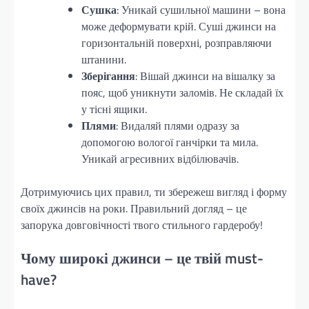
Сушка
: Уникай сушильної машини – вона
може деформувати крій. Суші джинси на
горизонтальній поверхні, розправляючи
штанини.
Зберігання
: Вішай джинси на вішалку за
пояс, щоб уникнути заломів. Не складай їх
у тісні ящики.
Плями
: Видаляй плями одразу за
допомогою вологої ганчірки та мила.
Уникай агресивних відбілювачів.
Дотримуючись цих правил, ти збережеш вигляд і форму
своїх джинсів на роки. Правильний догляд – це
запорука довговічності твого стильного гардеробу!
Чому широкі джинси – це твій must-
have?