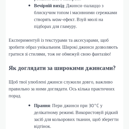
Вечірній вихід
: Джинси-палаццо з
блискучим топом і масивними сережками
створять wow-ефект. Взуй мюлі на
підборах для гламуру.
Експериментуй із текстурами та аксесуарами, щоб
зробити образ унікальним. Широкі джинси дозволяють
гратися зі стилями, тож не обмежуй свою фантазію!
Як доглядати за широкими джинсами?
Щоб твої улюблені джинси служили довго, важливо
правильно за ними доглядати. Ось кілька практичних
порад.
Прання
: Пери джинси при 30°C у
делікатному режимі. Використовуй рідкий
засіб для кольорових тканин, щоб зберегти
відтінок.