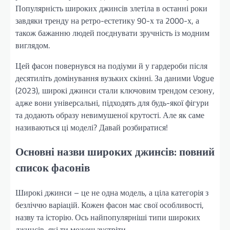
Популярність широких джинсів злетіла в останні роки
завдяки тренду на ретро-естетику 90-х та 2000-х, а
також бажанню людей поєднувати зручність із модним
виглядом.
Цей фасон повернувся на подіуми й у гардероби після
десятиліть домінування вузьких скінні. За даними Vogue
(2023), широкі джинси стали ключовим трендом сезону,
адже вони універсальні, підходять для будь-якої фігури
та додають образу невимушеної крутості. Але як саме
називаються ці моделі? Давай розбиратися!
Основні назви широких джинсів: повний
список фасонів
Широкі джинси – це не одна модель, а ціла категорія з
безліччю варіацій. Кожен фасон має свої особливості,
назву та історію. Ось найпопулярніші типи широких
джинсів, які ти можеш зустріти.