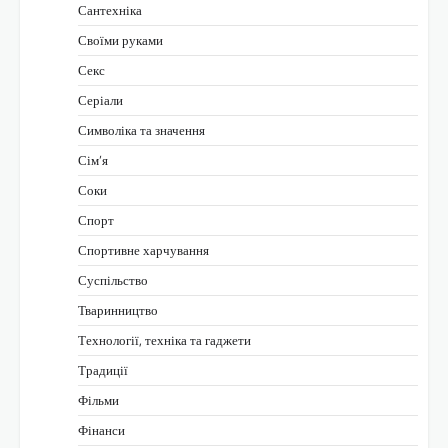
Сантехніка
Своїми руками
Секс
Серіали
Символіка та значення
Сім’я
Соки
Спорт
Спортивне харчування
Суспільство
Тваринництво
Технології, техніка та гаджети
Традиції
Фільми
Фінанси