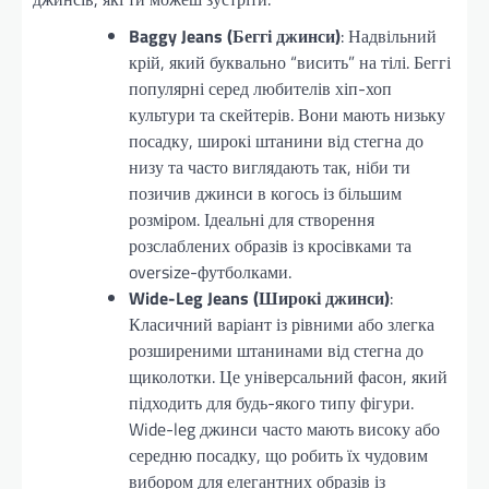
Baggy Jeans (Беггі джинси)
: Надвільний
крій, який буквально “висить” на тілі. Беггі
популярні серед любителів хіп-хоп
культури та скейтерів. Вони мають низьку
посадку, широкі штанини від стегна до
низу та часто виглядають так, ніби ти
позичив джинси в когось із більшим
розміром. Ідеальні для створення
розслаблених образів із кросівками та
oversize-футболками.
Wide-Leg Jeans (Широкі джинси)
:
Класичний варіант із рівними або злегка
розширеними штанинами від стегна до
щиколотки. Це універсальний фасон, який
підходить для будь-якого типу фігури.
Wide-leg джинси часто мають високу або
середню посадку, що робить їх чудовим
вибором для елегантних образів із