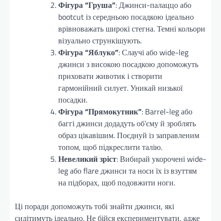
Фігура “Груша”
: Джинси-палаццо або
bootcut із середньою посадкою ідеально
врівноважать широкі стегна. Темні кольори
візуально стрункішують.
Фігура “Яблуко”
: Слаучі або wide-leg
джинси з високою посадкою допоможуть
приховати животик і створити
гармонійний силует. Уникай низької
посадки.
Фігура “Прямокутник”
: Barrel-leg або
баггі джинси додадуть об’єму й зроблять
образ цікавішим. Поєднуй із заправленим
топом, щоб підкреслити талію.
Невеликий зріст
: Вибирай укорочені wide-
leg або flare джинси та носи їх із взуттям
на підборах, щоб подовжити ноги.
Ці поради допоможуть тобі знайти джинси, які
сидітимуть ідеально. Не бійся експериментувати, адже