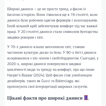
Широкі джинси – це не просто тренд, а фасон із
багатою історією. Вони з’явилися ще в 19 столітті, коли
джинси були робочим одягом фермерів і золотошукачів.
Їхній вільний крій забезпечував комфорт під час важкої
праці. У 20 столітті джинси стали символом бунтарства
завдяки рокерам і хіпі.
У 70-х джинси-кльош заполонили світ, ставши
частиною культури диско та бохо. У 90-х беггі джинси
асоціювалися з хіп-хопом і скейтбордингом. Сьогодні, у
2020-х, широкі джинси повернулися завдяки
циклічності моди та тренду на комфорт, про що пише
Harper’s Bazaar (2024). Цей фасон став улюбленцем
дизайнерів, таких як Gucci та Balenciaga, які
пропонують свої інтерпретації широких силуетів.
Цікаві факти про широкі джинси