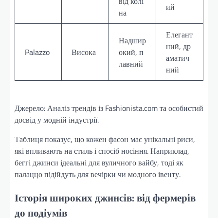
від колі
ий
на
Елегант
Надшир
ний, др
Palazzo
Висока
окий, п
аматич
лавний
ний
Джерело: Аналіз трендів із Fashionista.com та особистий
досвід у модній індустрії.
Таблиця показує, що кожен фасон має унікальні риси,
які впливають на стиль і спосіб носіння. Наприклад,
беггі джинси ідеальні для вуличного вайбу, тоді як
палаццо підійдуть для вечірки чи модного івенту.
Історія широких джинсів: від фермерів
до подіумів