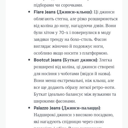
підборами чи сорочками.
Flare Jeans (Джинси-кльош)
: Ці джинси
облягають стегна, але різко розширюються
від коліна до низу, нагадуючи дзвін. Вони
були хітом у 70-х і повернулися в моду
завдяки тренду на бохо-стиль. Фасон
виглядає жіночно й подовжує ноги,
особливо якщо носити з платформою.
Bootcut Jeans (Буткат джинси)
: Злегка
розширені від коліна, ці джинси створені
для носіння з чоботами (звідси й назва).
Вони менш екстремальні, ніж кльош, але
все ще додають образу легкої ретро-ноти.
Буткат ідеально балансує між вузькими та
широкими фасонами.
Palazzo Jeans (Джинси-палаццо)
:
Надширокі джинси з високою посадкою,
які нагадують спідницю через свою