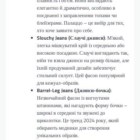
плавність і об’єм. Вони виглядають
елегантно й драматично, особливо в
поєднанні з заправленими топами чи
блейзерами. Палаццо – це вибір для тих,
хто хоче заявити про себе.
Slouchy Jeans (Слаучі джинси)
: М’який,
злегка мішкуватий крій із середньою або
високою посадкою. Слаучі виглядають так,
ніби ти взяла джинси на розмір більше, але
їхній продуманий дизайн забезпечує
стильний силует. Цей фасон популярний
для кежуал-образів.
Barrel-Leg Jeans (Джинси-бочка)
:
Незвичайний фасон із вигнутими
штанинами, які нагадують форму бочки –
широкі в середині та звужені до
щиколотки. Це тренд 2024 року, який
обирають модники для створення
унікальних образів.