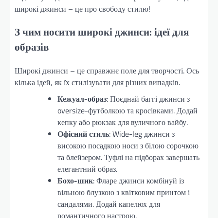
широкі джинси – це про свободу стилю!
З чим носити широкі джинси: ідеї для
образів
Широкі джинси – це справжнє поле для творчості. Ось
кілька ідей, як їх стилізувати для різних випадків.
Кежуал-образ
: Поєднай баггі джинси з
oversize-футболкою та кросівками. Додай
кепку або рюкзак для вуличного вайбу.
Офісний стиль
: Wide-leg джинси з
високою посадкою носи з білою сорочкою
та блейзером. Туфлі на підборах завершать
елегантний образ.
Бохо-шик
: Фларе джинси комбінуй із
вільною блузкою з квітковим принтом і
сандалями. Додай капелюх для
романтичного настрою.