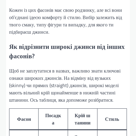
Кожен із цих фасонів має свою родзинку, але всі вони
об’єднані ідеєю комфорту й стилю. Вибір залежить від
твого смаку, типу фігури та випадку, для якого ти
підбираєш джинси.
Як відрізнити широкі джинси від інших
фасонів?
Щоб не заплутатися в назвах, важливо знати ключові
ознаки широких джинсів. На відміну від вузьких
(skinny) чи прямих (straight) джинсів, широкі моделі
мають вільний крій щонайменше в нижній частині
штанини. Ось таблиця, яка допоможе розібратися.
Посадк
Крій ш
Фасон
Стиль
а
танини