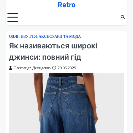
Retro
Перейти
до
вмісту
ОДЯГ, ВЗУТТЯ, АКСЕСУАРИ ТА МОДА
Як називаються широкі
джинси: повний гід
Олександр Демиденко
28.05.2025