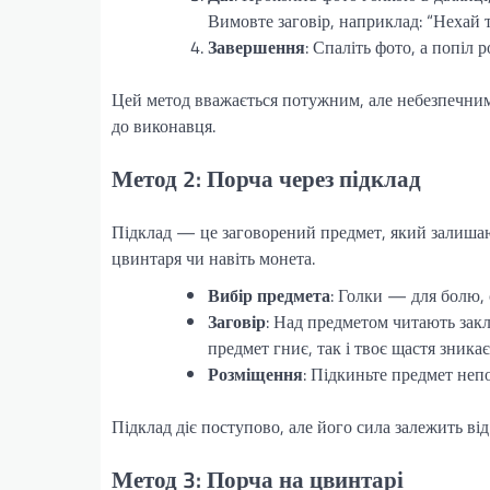
Вимовте заговір, наприклад: “Нехай тв
Завершення
: Спаліть фото, а попіл р
Цей метод вважається потужним, але небезпечни
до виконавця.
Метод 2: Порча через підклад
Підклад — це заговорений предмет, який залишают
цвинтаря чи навіть монета.
Вибір предмета
: Голки — для болю, 
Заговір
: Над предметом читають зак
предмет гниє, так і твоє щастя зникає”
Розміщення
: Підкиньте предмет неп
Підклад діє поступово, але його сила залежить від
Метод 3: Порча на цвинтарі