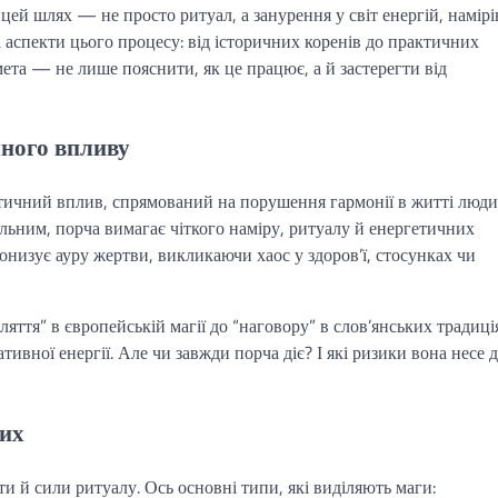
 цей шлях — не просто ритуал, а занурення у світ енергій, намірів
сі аспекти цього процесу: від історичних коренів до практичних
мета — не лише пояснити, як це працює, а й застерегти від
чного впливу
ичний вплив, спрямований на порушення гармонії в житті люди
ільним, порча вимагає чіткого наміру, ритуалу й енергетичних
ронизує ауру жертви, викликаючи хаос у здоров’ї, стосунках чи
ляття” в європейській магії до “наговору” в слов’янських традиція
ивної енергії. Але чи завжди порча діє? І які ризики вона несе 
них
ти й сили ритуалу. Ось основні типи, які виділяють маги: