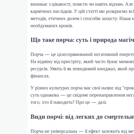
виникає з цікавості, помсти чи навіть відчаю. Але
кармічних наслідків. У цій статті ми розкриємо в
методів, етичних дилем і способів захисту. Наша 
необдуманих кроків.
Що таке порча: суть і природа магі
Порча — це цілеспрямований негативний енергет
На відміну від пристріту, який часто буває мимов
ресурсів. Уявіть її як невидимий кинджал, який п
фінансах.
У різних культурах порча має свої назви: від “прок
суть однакова — це свідоме перенаправлення негат
того, хто її наводить? Про це — далі.
Види порчі: від легких до смертель
Порча не універсальна — її ефект залежить від ме