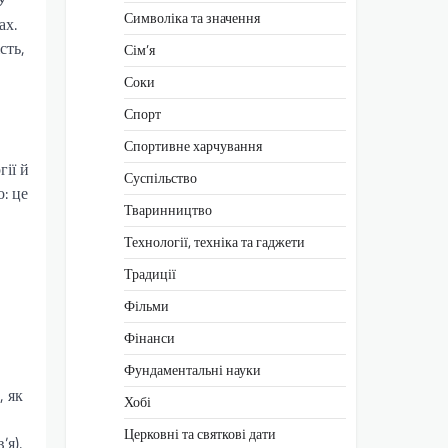
У
Символіка та значення
ах.
сть,
Сім’я
Соки
Спорт
Спортивне харчування
гії й
Суспільство
: це
Тваринництво
Технології, техніка та гаджети
Традиції
Фільми
Фінанси
Фундаментальні науки
, як
Хобі
Церковні та святкові дати
’я).