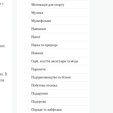
 і
Мотивація для спорту
Музика
Мультфільми
Навчання
Напої
Наука та природа
ни.
Новини
Одяг, взуття, аксесуари та мода
Паразити
х. Її
Підприємництво та бізнес
для
Побутова техніка
Подарунки
Подорожі
Поради та лайфхаки