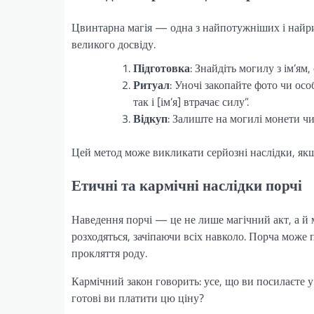
Цвинтарна магія — одна з найпотужніших і найри
великого досвіду.
Підготовка
: Знайдіть могилу з ім’ям,
Ритуал
: Уночі закопайте фото чи ос
так і [ім’я] втрачає силу”.
Відкуп
: Залиште на могилі монети чи
Цей метод може викликати серйозні наслідки, як
Етичні та кармічні наслідки порчі
Наведення порчі — це не лише магічний акт, а й м
розходяться, зачіпаючи всіх навколо. Порча може 
прокляття роду.
Кармічний закон говорить: усе, що ви посилаєте у 
готові ви платити цю ціну?