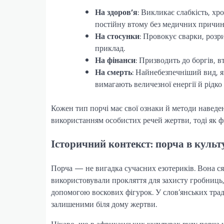
На здоров’я
: Викликає слабкість, х
постійну втому без медичних причин
На стосунки
: Провокує сварки, розр
приклад.
На фінанси
: Призводить до боргів, в
На смерть
: Найнебезпечніший вид, я
вимагають величезної енергії й рідко
Кожен тип порчі має свої ознаки й методи наведе
використанням особистих речей жертви, тоді як ф
Історичний контекст: порча в культ
Порча — не вигадка сучасних езотериків. Вона с
використовували прокляття для захисту гробниць,
допомогою воскових фігурок. У слов’янських тра
залишеними біля дому жертви.