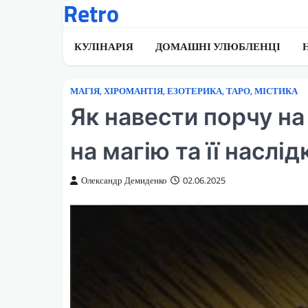
Retro
Перейти
до
вмісту
КУЛІНАРІЯ
ДОМАШНІ УЛЮБЛЕНЦІ
МАГІЯ, ХІРОМАНТІЯ, ЕЗОТЕРИКА, ТАРО, МІСТИКА
Як навести порчу на
на магію та її наслід
Олександр Демиденко
02.06.2025