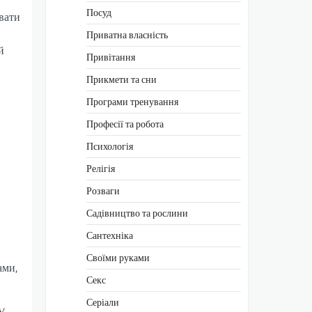
Посуд
увати
Приватна власність
й
Привітання
Прикмети та сни
Програми тренування
Професії та робота
Психологія
Релігія
Розваги
Садівництво та рослини
Сантехніка
Своїми руками
ами,
Секс
Серіали