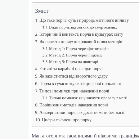
Зміст
Що таке порча: суть і природа магічного впливу
Види порчі: від легких до смертельних
Історичний контекст: порча в культурах світу
Як навести порчу: покроковий огляд методів
Метод 1: Порча через фотографію
Метод 2: Порча через підклад
Метод 3: Порча на цвинтарі
Етичні та кармічні наслідки порчі
Як захиститися від зворотного удару
Порча в сучасному світі: цифрові прокляття
Типові помилки при наведенні порчі
Типові помилки: як уникнути провалу в магії
Порівняння методів наведення порчі
Альтернативи порчі: як досягти мети без магії
Цифри та факти про порчу
Магія, огорнута таємницями й віковими традиціям