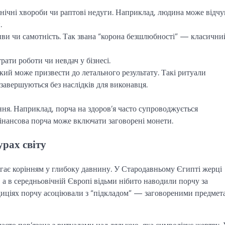
ронічні хвороби чи раптові недуги. Наприклад, людина може відч
.
иви чи самотність. Так звана “корона безшлюбності” — класични
трати роботи чи невдач у бізнесі.
кий може призвести до летального результату. Такі ритуали
 завершуються без наслідків для виконавця.
ння. Наприклад, порча на здоров’я часто супроводжується
інансова порча може включати заговорені монети.
урах світу
ягає корінням у глибоку давнину. У Стародавньому Єгипті жерці
 а в середньовічній Європі відьми нібито наводили порчу за
диціях порчу асоціювали з “підкладом” — заговореними предмет