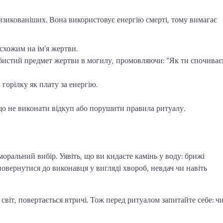
зикованіших. Вона використовує енергію смерті, тому вимагає
 схожим на ім’я жертви.
обистий предмет жертви в могилу, промовляючи: “Як ти спочиває
 горілку як плату за енергію.
що не виконати відкуп або порушити правила ритуалу.
оральний вибір. Уявіть, що ви кидаєте камінь у воду: брижі
повернутися до виконавця у вигляді хвороб, невдач чи навіть
світ, повертається втричі. Тож перед ритуалом запитайте себе: ч