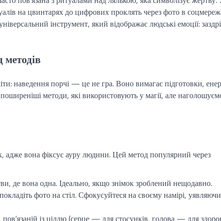
асто пов’язана з ритуалами над лялькою, яка символізує жертву. 
туалів на цвинтарях до цифрових проклять через фото в соцмереж
іверсальний інструмент, який відображає людські емоції: заздрі
д методів
ти: наведення порчі — це не гра. Воно вимагає підготовки, енер
йпоширеніші методи, які використовують у магії, але наголошуємо
 адже вона фіксує ауру людини. Цей метод популярний через
тви, де вона одна. Ідеально, якщо знімок зроблений нещодавно.
, покладіть фото на стіл. Сфокусуйтеся на своєму намірі, уявляючи
, пов’язаній із ціллю (серце — для стосунків, голова — для здоров