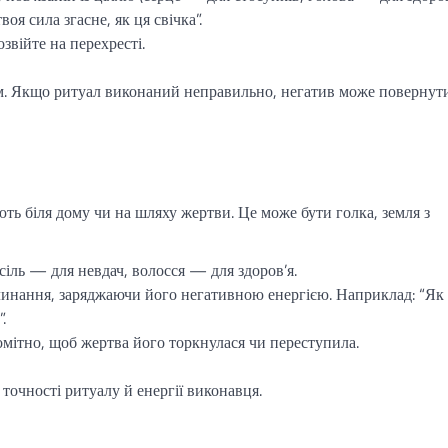
оя сила згасне, як ця свічка”.
озвійте на перехресті.
м. Якщо ритуал виконаний неправильно, негатив може повернут
ь біля дому чи на шляху жертви. Це може бути голка, земля з
сіль — для невдач, волосся — для здоров’я.
линання, заряджаючи його негативною енергією. Наприклад: “Як
.
омітно, щоб жертва його торкнулася чи переступила.
 точності ритуалу й енергії виконавця.