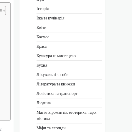
Історія
Їжа та кулінарія
Квіти
Космос
Краса
Культура та мистецтво
Кухня
Лікувальні засоби
Література та книжки
Логістика та транспорт
Людина
Магія, хіромантія, езотерика, таро,
містика
Міфи та легенди
у,