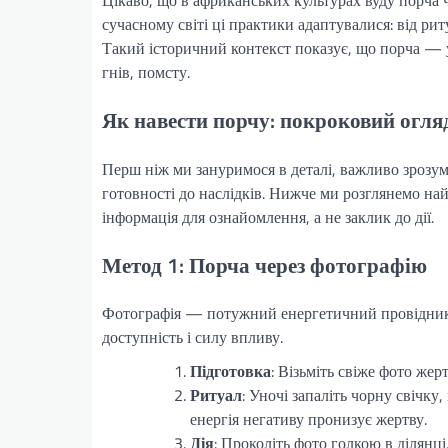
Цікаво, що в африканських культурах вуду порча ч
сучасному світі ці практики адаптувалися: від ри
Такий історичний контекст показує, що порча — ун
гнів, помсту.
Як навести порчу: покроковий огля
Перш ніж ми зануримося в деталі, важливо зрозумі
готовності до наслідків. Нижче ми розглянемо на
інформація для ознайомлення, а не заклик до дії.
Метод 1: Порча через фотографію
Фотографія — потужний енергетичний провідник,
доступність і силу впливу.
Підготовка
: Візьміть свіже фото жер
Ритуал
: Уночі запаліть чорну свічку
енергія негативу пронизує жертву.
Дія
: Проколіть фото голкою в ділянці