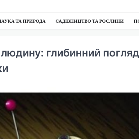
НАУКА ТА ПРИРОДА
САДІВНИЦТВО ТА РОСЛИНИ
П
 людину: глибинний погля
ки