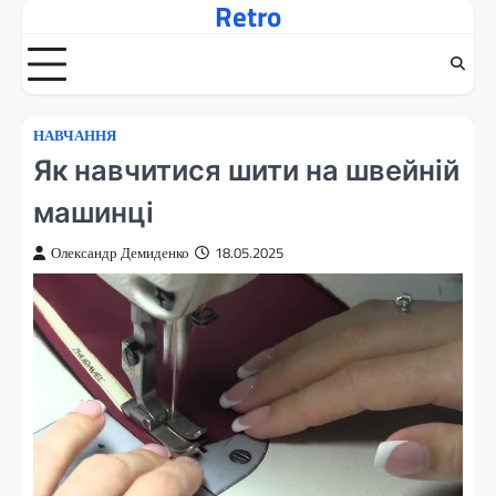
Retro
Перейти
до
вмісту
НАВЧАННЯ
Як навчитися шити на швейній
машинці
Олександр Демиденко
18.05.2025