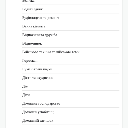
Безпека
Бодибілдинг
Будівництво та ремонт
Ванна кімната
Відносини та дружба
Відпочинок
Військова техніка та військові теми
Гороскоп
Гуманітрані науки
Дієти та схуднення
Дім
Діти
Домашнє господарство
Домашні улюбленці
Домашній затишок