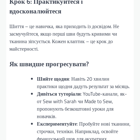
Крок 6: Практикуйтеся і
вдосконалюйтеся
Шиття – це навичка, яка приходить із досвідом. Не
засмучуйтеся, якщо перші шви будуть кривими чи
тканина зіпсується. Кожен клаптик – це крок до
майстерності.
Як швидше прогресувати?
Шийте щодня
: Навіть 20 хвилин
практики щодня дадуть результат за місяць.
Дивіться туторіали
: YouTube-канали, як-
от Sew with Sarah чи Made to Sew,
пропонують безкоштовні уроки для
новачків.
Експериментуйте
: Пробуйте нові тканини,
строчки, техніки. Наприклад, освойте
французький шов для акуратних