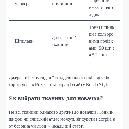
– зручний і
маркер
и тканини
не залишає с
лідів.
Тонкі шпиль
ки з кольоро
Для фіксації
Шпильки
вими голівк
тканини
ами (50 шт. з
а 50 грн).
Джерело: Рекомендації складено на основі відгуків
користувачів Rozetka та порад із сайту Burda Style.
Як вибрати тканину для новачка?
Не всі тканини однаково дружні до новачків. Тонкий
шифон чи слизький атлас можуть зіпсувати настрій, а
от бавовна чи льон – ідеальний старт.