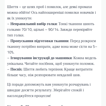
Шиття – це шлях проб і помилок, але деякі промахи
можна обійти! Ось найпоширеніші помилки новачків і
як їх уникнути:
–
Неправильний вибір голки
: Тонкі тканини шиють
голками 70/10, щільні – 90/14. Завжди перевіряйте
тип голки.
–
Пропускання підготовки тканини
: Перед розкроєм
тканину потрібно випрати, адже вона може сісти на 5–
10%.
–
Ігнорування інструкції до машинки
: Кожна модель
унікальна. Читайте посібник, щоб уникнути поломок.
–
Поспіх
: Шиття любить терпіння. Краще витратити
більше часу, ніж розпорювати невдалий шов.
Ці поради допоможуть вам уникнути розчарувань і
швидше досягти результату. Зберігайте спокій і
насолоджуйтеся процесом!