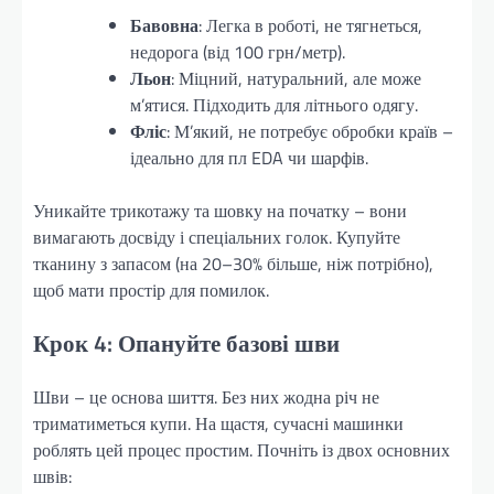
Бавовна
: Легка в роботі, не тягнеться,
недорога (від 100 грн/метр).
Льон
: Міцний, натуральний, але може
м’ятися. Підходить для літнього одягу.
Фліс
: М’який, не потребує обробки країв –
ідеально для пл EDA чи шарфів.
Уникайте трикотажу та шовку на початку – вони
вимагають досвіду і спеціальних голок. Купуйте
тканину з запасом (на 20–30% більше, ніж потрібно),
щоб мати простір для помилок.
Крок 4: Опануйте базові шви
Шви – це основа шиття. Без них жодна річ не
триматиметься купи. На щастя, сучасні машинки
роблять цей процес простим. Почніть із двох основних
швів: