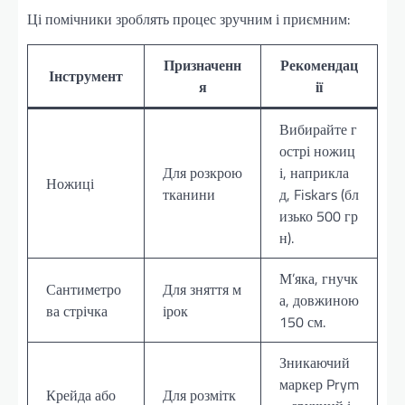
Ці помічники зроблять процес зручним і приємним:
Призначенн
Рекомендац
Інструмент
я
ії
Вибирайте г
острі ножиц
Для розкрою
і, наприкла
Ножиці
тканини
д, Fiskars (бл
изько 500 гр
н).
М’яка, гнучк
Сантиметро
Для зняття м
а, довжиною
ва стрічка
ірок
150 см.
Зникаючий
маркер Prym
Крейда або
Для розмітк