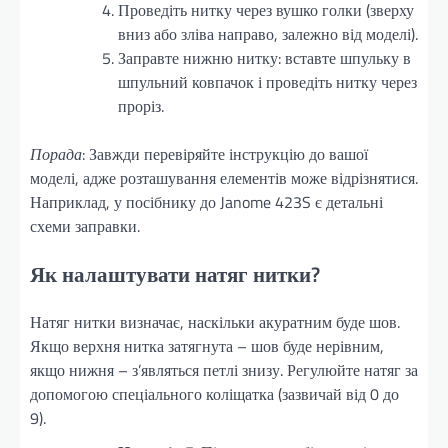
Проведіть нитку через вушко голки (зверху
вниз або зліва направо, залежно від моделі).
Заправте нижню нитку: вставте шпульку в
шпульний ковпачок і проведіть нитку через
проріз.
Порада
: Завжди перевіряйте інструкцію до вашої
моделі, адже розташування елементів може відрізнятися.
Наприклад, у посібнику до Janome 423S є детальні
схеми заправки.
Як налаштувати натяг нитки?
Натяг нитки визначає, наскільки акуратним буде шов.
Якщо верхня нитка затягнута – шов буде нерівним,
якщо нижня – з’являться петлі знизу. Регулюйте натяг за
допомогою спеціального коліщатка (зазвичай від 0 до
9).