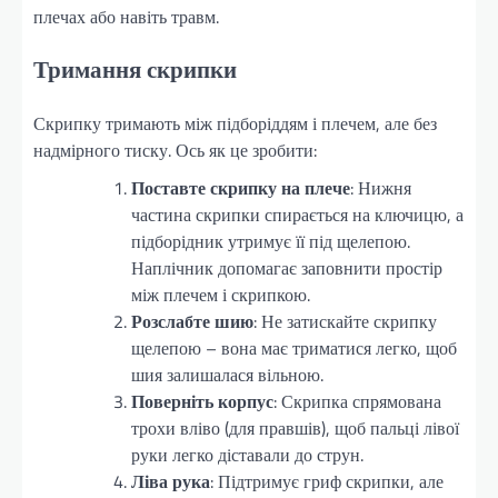
плечах або навіть травм.
Тримання скрипки
Скрипку тримають між підборіддям і плечем, але без
надмірного тиску. Ось як це зробити:
Поставте скрипку на плече
: Нижня
частина скрипки спирається на ключицю, а
підборідник утримує її під щелепою.
Наплічник допомагає заповнити простір
між плечем і скрипкою.
Розслабте шию
: Не затискайте скрипку
щелепою – вона має триматися легко, щоб
шия залишалася вільною.
Поверніть корпус
: Скрипка спрямована
трохи вліво (для правшів), щоб пальці лівої
руки легко діставали до струн.
Ліва рука
: Підтримує гриф скрипки, але