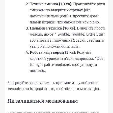
Техніка смичка (10 хв)
: Практикуйте рухи
смичком по відкритих струнах (без
натискання пальцями). Спробуйте довгі,
плавні штрихи, тримаючи смичок рівно.
Пальцева техніка (10 хв)
: Вивчайте прості
мелодії, як-от “Twinkle, Twinkle, Little Star”,
або вправи з підручника Suzuki. Звертайте
увагу на положення пальців.
Робота над твором (5 хв)
: Розучіть
короткий уривок із п’єси, наприклад, “Ode
to Joy”. Грайте повільно, щоб уникнути
помилок.
Завершуйте заняття чимось приємним – улюбленою
мелодією чи імпровізацією, щоб зберегти мотивацію.
Як залишатися мотивованим
Скрипка може здаватися складною на початку, але є