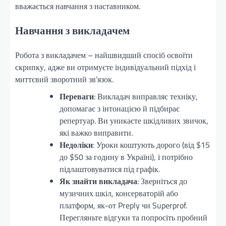
вважається навчання з наставником.
Навчання з викладачем
Робота з викладачем – найшвидший спосіб освоїти
скрипку, адже ви отримуєте індивідуальний підхід і
миттєвий зворотний зв’язок.
Переваги
: Викладач виправляє техніку,
допомагає з інтонацією й підбирає
репертуар. Ви уникаєте шкідливих звичок,
які важко виправити.
Недоліки
: Уроки коштують дорого (від $15
до $50 за годину в Україні), і потрібно
підлаштовуватися під графік.
Як знайти викладача
: Зверніться до
музичних шкіл, консерваторій або
платформ, як-от Preply чи Superprof.
Перегляньте відгуки та попросіть пробний