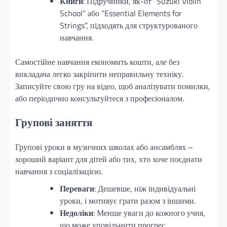
Книги
: Підручники, як-от “Suzuki Violin
School” або “Essential Elements for
Strings”, підходять для структурованого
навчання.
Самостійне навчання економить кошти, але без
викладача легко закріпити неправильну техніку.
Записуйте свою гру на відео, щоб аналізувати помилки,
або періодично консультуйтеся з професіоналом.
Групові заняття
Групові уроки в музичних школах або ансамблях –
хороший варіант для дітей або тих, хто хоче поєднати
навчання з соціалізацією.
Переваги
: Дешевше, ніж індивідуальні
уроки, і мотивує грати разом з іншими.
Недоліки
: Менше уваги до кожного учня,
що може уповільнити прогрес.