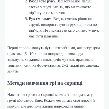
Розслабте руку
: Зап’ястя м’яке, пальці
злегка зігнуті. Уявіть, що ви тримаєте
пір’їнку, а не молоток.
Рух смичком
: Ведіть смичок рівно по
струні, використовуючи рух від плеча до
зап’ястя. Не тисніть занадто сильно – звук
має бути плавним.
Перші спроби можуть бути незграбними, але регулярна
практика (5–10 хвилин щодня) допоможе руці
звикнути. За даними викладачів музики, правильне
тримання смичка формується за 2–3 тижні регулярних
занять.
Методи навчання грі на скрипці
Навчитися грати на скрипці можна з викладачем, у
групі або самостійно. Кожен метод має свої плюси й
мінуси, але для початківців найефективнішим