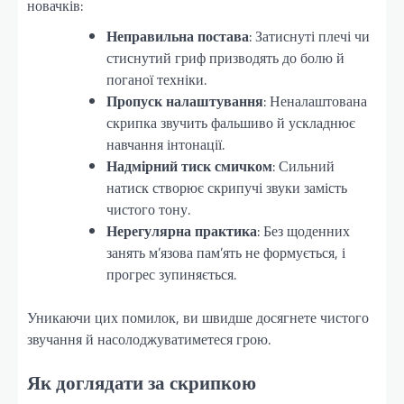
новачків:
Неправильна постава
: Затиснуті плечі чи
стиснутий гриф призводять до болю й
поганої техніки.
Пропуск налаштування
: Неналаштована
скрипка звучить фальшиво й ускладнює
навчання інтонації.
Надмірний тиск смичком
: Сильний
натиск створює скрипучі звуки замість
чистого тону.
Нерегулярна практика
: Без щоденних
занять м’язова пам’ять не формується, і
прогрес зупиняється.
Уникаючи цих помилок, ви швидше досягнете чистого
звучання й насолоджуватиметеся грою.
Як доглядати за скрипкою