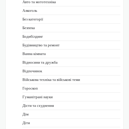
Авто та мототехніка
Алкоголь
Без категорії
Безпека
Бодибілдинг
Будівництво та ремонт
Ванна кімната
Відносини та дружба
Відпочинок
Військова техніка та військові теми
Гороскоп
Гуманітрані науки
Дієти та схуднення
Дім
Діти