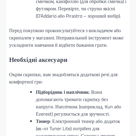
смичком, каніфоллю (для обробки смичка) і
футляром. Перевірте, чи струни якісні
(D’Addario або Pirastro – хороший вибір).
Перед покупкою проконсультуйтеся з викладачем або
скрипалем у магазині. Неправильний інструмент може
ускладнити навчання й відбити бажання грати.
Необхідні аксесуари
Окрім скрипки, вам знадобляться додаткові речі для
комфортної гри:
Підборідник і наплічник
: Вони
допомагають тримати скрипку без
напруги. Наплічник (наприклад, Kun або
Everest) регулюється для зручності.
Тюнер
: Електронний тюнер або додаток
(як-от Tuner Lite) потрібен для
налаштування струн. Скрипка звучить