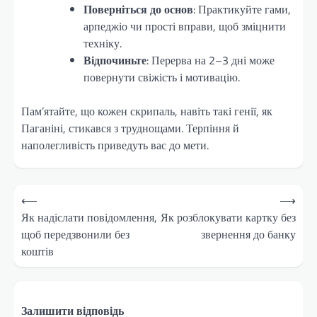
Поверніться до основ
: Практикуйте гами,
арпеджіо чи прості вправи, щоб зміцнити
техніку.
Відпочиньте
: Перерва на 2–3 дні може
повернути свіжість і мотивацію.
Пам’ятайте, що кожен скрипаль, навіть такі генії, як
Паганіні, стикався з труднощами. Терпіння й
наполегливість приведуть вас до мети.
Навігація
⟵
⟶
записів
Як надіслати повідомлення,
Як розблокувати картку без
щоб передзвонили без
звернення до банку
коштів
Залишити відповідь