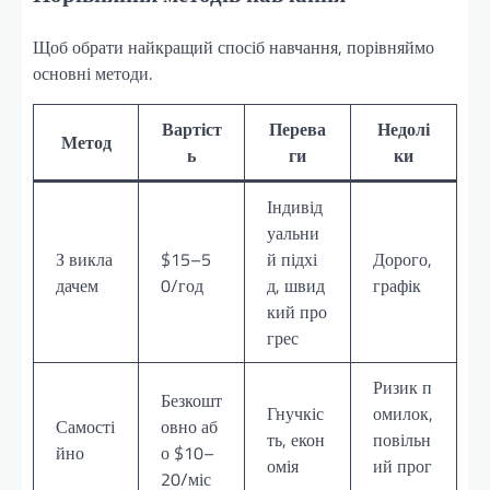
Щоб обрати найкращий спосіб навчання, порівняймо
основні методи.
Вартіст
Перева
Недолі
Метод
ь
ги
ки
Індивід
уальни
З викла
$15–5
й підхі
Дорого,
дачем
0/год
д, швид
графік
кий про
грес
Ризик п
Безкошт
Гнучкіс
омилок,
Самості
овно аб
ть, екон
повільн
йно
о $10–
омія
ий прог
20/міс