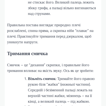
не стискає його. Великий палець лежить
збоку грифа, а пальці вільно вигинаються
над струнами.
Правильна постава виглядає природно: плечі
розслаблені, спина пряма, а скрипка ніби “плаває” на
плечі. Практикуйте тримання перед дзеркалом, щоб
уникнути напруги.
Тримання смичка
Смичок – це “дихання” скрипки, і правильне його
тримання впливає на якість звуку. Ось як це зробити:
Візьміть смичок
: Тримайте його правою
рукою біля “жабки” (нижньої частини).
Середній і безіменний пальці лежать на
верхній частині жабки, мізинець – на її
кінці, а великий палець – під жабкою.