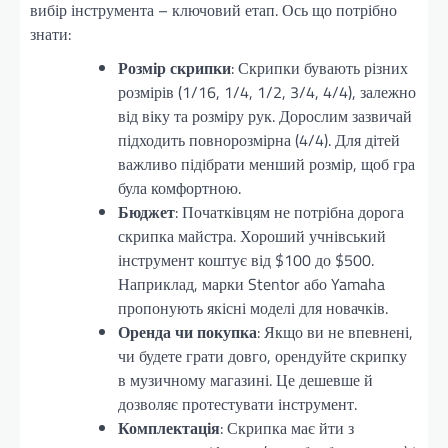
вибір інструмента – ключовий етап. Ось що потрібно
знати:
Розмір скрипки
: Скрипки бувають різних
розмірів (1/16, 1/4, 1/2, 3/4, 4/4), залежно
від віку та розміру рук. Дорослим зазвичай
підходить повнорозмірна (4/4). Для дітей
важливо підібрати менший розмір, щоб гра
була комфортною.
Бюджет
: Початківцям не потрібна дорога
скрипка майстра. Хороший учнівський
інструмент коштує від $100 до $500.
Наприклад, марки Stentor або Yamaha
пропонують якісні моделі для новачків.
Оренда чи покупка
: Якщо ви не впевнені,
чи будете грати довго, орендуйте скрипку
в музичному магазині. Це дешевше й
дозволяє протестувати інструмент.
Комплектація
: Скрипка має йти з