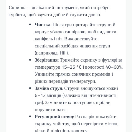
Скрипка – делікатний інструмент, який потребує
турботи, щоб звучати добре й служити довго.
Чистка
: Після гри протирайте струни й
корпус м’якою ганчіркою, щоб видалити
каніфоль і піт. Використовуйте
спеціальний засіб для чищення струн
(наприклад, Hill).
Зберігання
: Тримайте скрипку в футлярі за
температури 15–25 °C і вологості 40–60%.
Уникайте прямих сонячних променів і
різких перепадів температури.
Заміна струн
: Струни зношуються кожні
6–12 місяців (залежно від інтенсивності
гри). Замінюйте їх поступово, щоб не
порушити натяг.
Регулярний огляд
: Раз на рік показуйте
скрипку майстру, щоб перевірити місток,
кілки й цілісність корпусу.