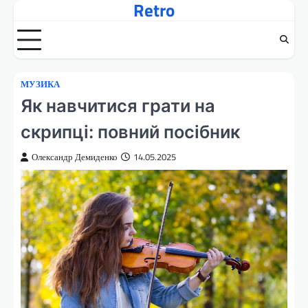
Retro
Перейти
до
вмісту
МУЗИКА
Як навчитися грати на
скрипці: повний посібник
Олександр Демиденко
14.05.2025