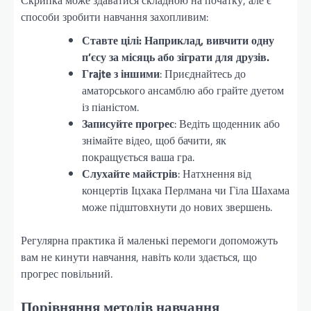
способи зробити навчання захопливим:
Ставте цілі: Наприклад, вивчити одну
п’єсу за місяць або зіграти для друзів.
Гrajte з іншими
: Приєднайтесь до
аматорського ансамблю або грайте дуетом
із піаністом.
Записуйте прогрес
: Ведіть щоденник або
знімайте відео, щоб бачити, як
покращується ваша гра.
Слухайте майстрів
: Натхнення від
концертів Іцхака Перлмана чи Гіла Шахама
може підштовхнути до нових звершень.
Регулярна практика й маленькі перемоги допоможуть
вам не кинути навчання, навіть коли здається, що
прогрес повільний.
Порівняння методів навчання