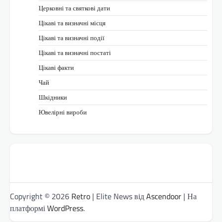
Церковні та святкові дати
Цікаві та визначні місця
Цікаві та визначні події
Цікаві та визначні постаті
Цікаві факти
Чай
Шкідники
Ювелірні вироби
Copyright © 2026
Retro
| Elite News від
Ascendoor
| На
платформі
WordPress
.