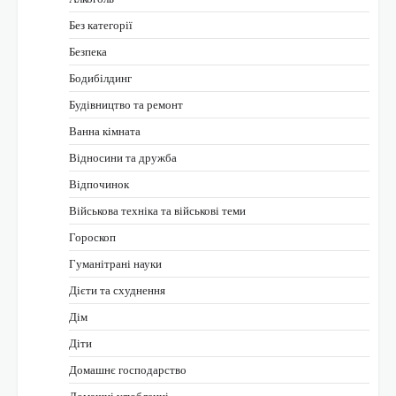
Без категорії
Безпека
Бодибілдинг
Будівництво та ремонт
Ванна кімната
Відносини та дружба
Відпочинок
Військова техніка та військові теми
Гороскоп
Гуманітрані науки
Дієти та схуднення
Дім
Діти
Домашнє господарство
Домашні улюбленці