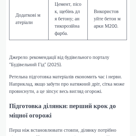
Цемент, пісо
к, щебінь дл
Використов
Додаткові м
я бетону; ан
уйте бетон м
атеріали
тикорозійна
арки М200.
фарба.
Джерело: рекомендації від будівельного порталу
“Будівельний Гід” (2025).
Ретельна підготовка матеріалів економить час і нерви.
Наприклад, якщо забути про натяжний дріт, сітка може
провиснути, а це зіпсує весь вигляд огорожі.
Підготовка ділянки: перший крок до
міцної огорожі
Перш ніж встановлювати стовпи, ділянку потрібно