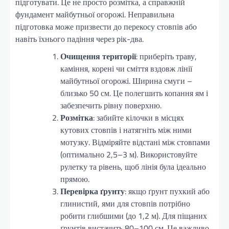
підготувати. Це не просто розмітка, а справжній
фундамент майбутньої огорожі. Неправильна
підготовка може призвести до перекосу стовпів або
навіть їхнього падіння через рік-два.
Очищення території
: приберіть траву,
каміння, корені чи сміття вздовж лінії
майбутньої огорожі. Ширина смуги –
близько 50 см. Це полегшить копання ям і
забезпечить рівну поверхню.
Розмітка
: забийте кілочки в місцях
кутових стовпів і натягніть між ними
мотузку. Відміряйте відстані між стовпами
(оптимально 2,5–3 м). Використовуйте
рулетку та рівень, щоб лінія була ідеально
прямою.
Перевірка ґрунту
: якщо ґрунт пухкий або
глинистий, ями для стовпів потрібно
робити глибшими (до 1,2 м). Для піщаних
ґрунтів вистачить 80–100 см. Це важливо,