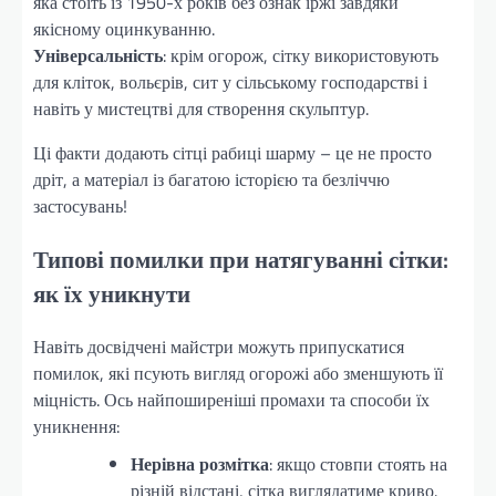
яка стоїть із 1950-х років без ознак іржі завдяки
якісному оцинкуванню.
Універсальність
: крім огорож, сітку використовують
для кліток, вольєрів, сит у сільському господарстві і
навіть у мистецтві для створення скульптур.
Ці факти додають сітці рабиці шарму – це не просто
дріт, а матеріал із багатою історією та безліччю
застосувань!
Типові помилки при натягуванні сітки:
як їх уникнути
Навіть досвідчені майстри можуть припускатися
помилок, які псують вигляд огорожі або зменшують її
міцність. Ось найпоширеніші промахи та способи їх
уникнення:
Нерівна розмітка
: якщо стовпи стоять на
різній відстані, сітка виглядатиме криво.