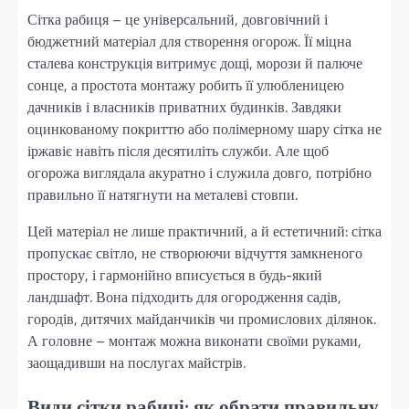
Сітка рабиця – це універсальний, довговічний і
бюджетний матеріал для створення огорож. Її міцна
сталева конструкція витримує дощі, морози й палюче
сонце, а простота монтажу робить її улюбленицею
дачників і власників приватних будинків. Завдяки
оцинкованому покриттю або полімерному шару сітка не
іржавіє навіть після десятиліть служби. Але щоб
огорожа виглядала акуратно і служила довго, потрібно
правильно її натягнути на металеві стовпи.
Цей матеріал не лише практичний, а й естетичний: сітка
пропускає світло, не створюючи відчуття замкненого
простору, і гармонійно вписується в будь-який
ландшафт. Вона підходить для огородження садів,
городів, дитячих майданчиків чи промислових ділянок.
А головне – монтаж можна виконати своїми руками,
заощадивши на послугах майстрів.
Види сітки рабиці: як обрати правильну