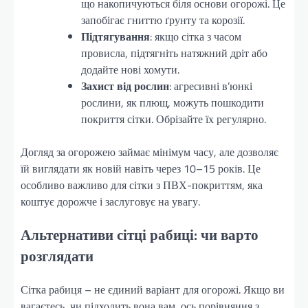
що накопичуються біля основи огорожі. Це
запобігає гниттю ґрунту та корозії.
Підтягування
: якщо сітка з часом
провисла, підтягніть натяжний дріт або
додайте нові хомути.
Захист від рослин
: агресивні в’юнкі
рослини, як плющ, можуть пошкодити
покриття сітки. Обрізайте їх регулярно.
Догляд за огорожею займає мінімум часу, але дозволяє
їй виглядати як новій навіть через 10–15 років. Це
особливо важливо для сітки з ПВХ-покриттям, яка
коштує дорожче і заслуговує на увагу.
Альтернативи сітці рабиці: чи варто
розглядати
Сітка рабиця – не єдиний варіант для огорожі. Якщо ви
вагаєтесь, чи підходить вона вам, ось порівняння з