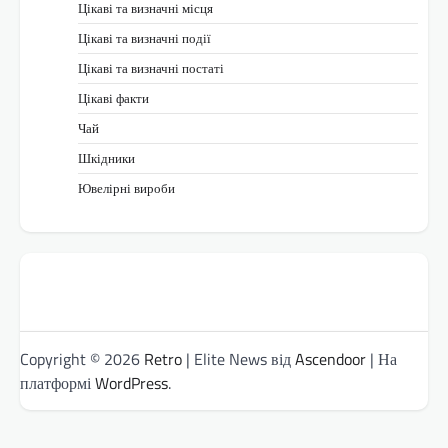
Цікаві та визначні місця
Цікаві та визначні події
Цікаві та визначні постаті
Цікаві факти
Чай
Шкідники
Ювелірні вироби
Copyright © 2026
Retro
| Elite News від
Ascendoor
| На
платформі
WordPress
.