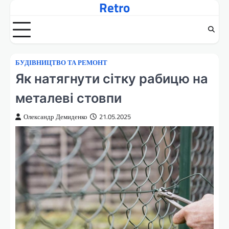
Retro
Перейти
до
вмісту
БУДІВНИЦТВО ТА РЕМОНТ
Як натягнути сітку рабицю на
металеві стовпи
Олександр Демиденко
21.05.2025