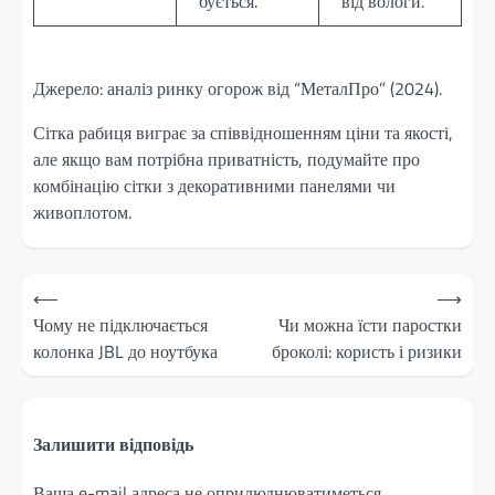
бується.
від вологи.
Джерело: аналіз ринку огорож від “МеталПро” (2024).
Сітка рабиця виграє за співвідношенням ціни та якості,
але якщо вам потрібна приватність, подумайте про
комбінацію сітки з декоративними панелями чи
живоплотом.
Навігація
⟵
⟶
записів
Чому не підключається
Чи можна їсти паростки
колонка JBL до ноутбука
броколі: користь і ризики
Залишити відповідь
Ваша e-mail адреса не оприлюднюватиметься.