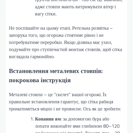
адже стовпи мають витримувати вітер і
вагу сітки.
Не поспішайте на цьому етапі. Ретельна розмітка –
запорука того, що огорожа стоятиме рівно і не
потребуватиме переробки. Якщо ділянка має ухил,
подумайте про ступінчастий монтаж стовпів, щоб сітка
виглядала гармонійно.
Встановлення металевих стовпів:
покрокова інструкція
Металеві стовпи – це “скелет” вашої огорожі. Їх
правильне встановлення гарантує, що сітка рабиця
триматиметься міцно і не провисне. Ось як це зробити:
Копання ям
: за допомогою бура або
лопати викопайте ями глибиною 80–120
см (залежно від ґрунту). Діаметр ями – 20–