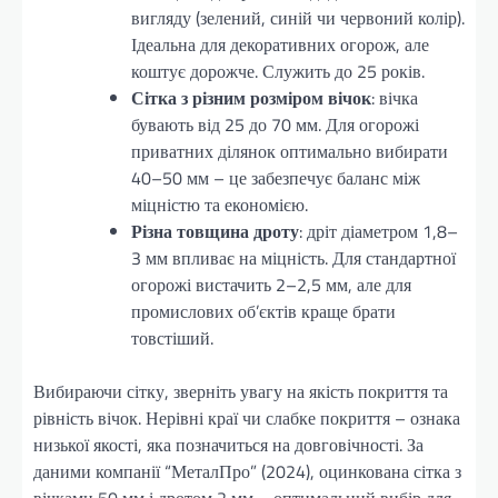
вигляду (зелений, синій чи червоний колір).
Ідеальна для декоративних огорож, але
коштує дорожче. Служить до 25 років.
Сітка з різним розміром вічок
: вічка
бувають від 25 до 70 мм. Для огорожі
приватних ділянок оптимально вибирати
40–50 мм – це забезпечує баланс між
міцністю та економією.
Різна товщина дроту
: дріт діаметром 1,8–
3 мм впливає на міцність. Для стандартної
огорожі вистачить 2–2,5 мм, але для
промислових об’єктів краще брати
товстіший.
Вибираючи сітку, зверніть увагу на якість покриття та
рівність вічок. Нерівні краї чи слабке покриття – ознака
низької якості, яка позначиться на довговічності. За
даними компанії “МеталПро” (2024), оцинкована сітка з
вічками 50 мм і дротом 2 мм – оптимальний вибір для