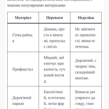
іншими популярними матеріалами:
Матеріал
Переваги
Недоліки
Дешева, про
Не забезпеч
Сітка рабиц
ста в монта
ує приватно
я
жі, пропуска
сті, менш ес
є світло.
тетична.
Міцний, заб
Дорожчий, с
езпечує при
творює тінь,
Профнастил
ватність, суч
складніший
асний вигля
монтаж.
д.
Екологічни
Вимагає рег
Дерев’яний
й, естетични
улярного до
паркан
й, легко фар
гляду, гниє