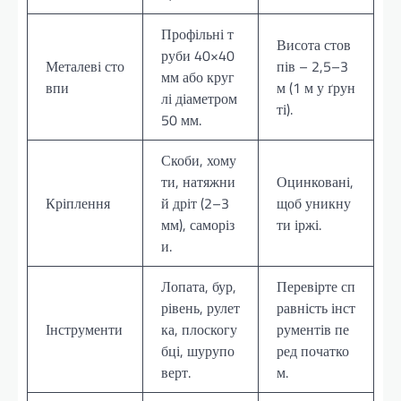
Профільні т
Висота стов
руби 40×40
Металеві сто
пів – 2,5–3
мм або круг
впи
м (1 м у ґрун
лі діаметром
ті).
50 мм.
Скоби, хому
ти, натяжни
Оцинковані,
Кріплення
й дріт (2–3
щоб уникну
мм), саморіз
ти іржі.
и.
Лопата, бур,
Перевірте сп
рівень, рулет
равність інст
Інструменти
ка, плоскогу
рументів пе
бці, шурупо
ред початко
верт.
м.