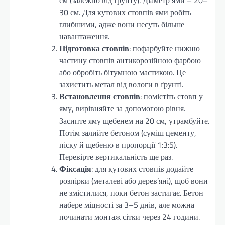
30 см. Для кутових стовпів ями робіть
глибшими, адже вони несуть більше
навантаження.
Підготовка стовпів
: пофарбуйте нижню
частину стовпів антикорозійною фарбою
або обробіть бітумною мастикою. Це
захистить метал від вологи в ґрунті.
Встановлення стовпів
: помістіть стовп у
яму, вирівняйте за допомогою рівня.
Засипте яму щебенем на 20 см, утрамбуйте.
Потім залийте бетоном (суміш цементу,
піску й щебеню в пропорції 1:3:5).
Перевірте вертикальність ще раз.
Фіксація
: для кутових стовпів додайте
розпірки (металеві або дерев’яні), щоб вони
не змістилися, поки бетон застигає. Бетон
набере міцності за 3–5 днів, але можна
починати монтаж сітки через 24 години.