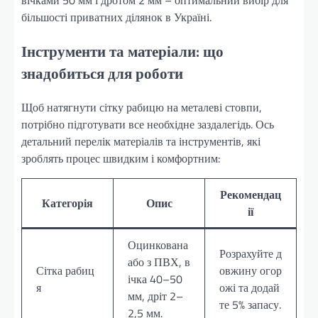
більшості приватних ділянок в Україні.
Інструменти та матеріали: що
знадобиться для роботи
Щоб натягнути сітку рабицю на металеві стовпи,
потрібно підготувати все необхідне заздалегідь. Ось
детальний перелік матеріалів та інструментів, які
зроблять процес швидким і комфортним:
Рекомендац
Категорія
Опис
ії
Оцинкована
Розрахуйте д
або з ПВХ, в
Сітка рабиц
овжину огор
ічка 40–50
я
ожі та додай
мм, дріт 2–
те 5% запасу.
2,5 мм.