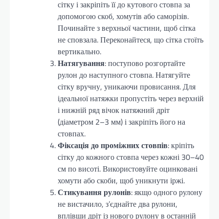
сітку і закріпіть її до кутового стовпа за
допомогою скоб, хомутів або саморізів.
Починайте з верхньої частини, щоб сітка
не сповзала. Переконайтеся, що сітка стоїть
вертикально.
Натягування
: поступово розгортайте
рулон до наступного стовпа. Натягуйте
сітку вручну, уникаючи провисання. Для
ідеальної натяжки пропустіть через верхній
і нижній ряд вічок натяжний дріт
(діаметром 2–3 мм) і закріпіть його на
стовпах.
Фіксація до проміжних стовпів
: кріпіть
сітку до кожного стовпа через кожні 30–40
см по висоті. Використовуйте оцинковані
хомути або скоби, щоб уникнути іржі.
Стикування рулонів
: якщо одного рулону
не вистачило, з’єднайте два рулони,
вплівши дріт із нового рулону в останній