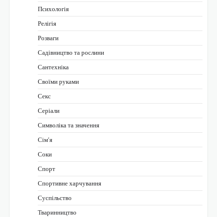
Психологія
Релігія
Розваги
Садівництво та рослини
Сантехніка
Своїми руками
Секс
Серіали
Символіка та значення
Сім’я
Соки
Спорт
Спортивне харчування
Суспільство
Тваринництво