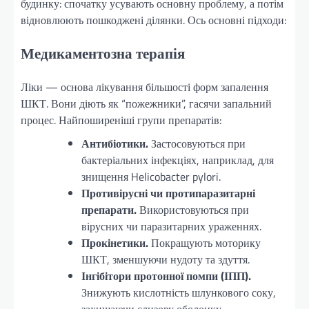
будинку: спочатку усувають основну проблему, а потім
відновлюють пошкоджені ділянки. Ось основні підходи:
Медикаментозна терапія
Ліки — основа лікування більшості форм запалення
ШКТ. Вони діють як “пожежники”, гасячи запальний
процес. Найпоширеніші групи препаратів:
Антибіотики.
Застосовуються при
бактеріальних інфекціях, наприклад, для
знищення Helicobacter pylori.
Противірусні чи протипаразитарні
препарати.
Використовуються при
вірусних чи паразитарних ураженнях.
Прокінетики.
Покращують моторику
ШКТ, зменшуючи нудоту та здуття.
Інгібітори протонної помпи (ІПП).
Знижують кислотність шлункового соку,
захищаючи слизову оболонку.