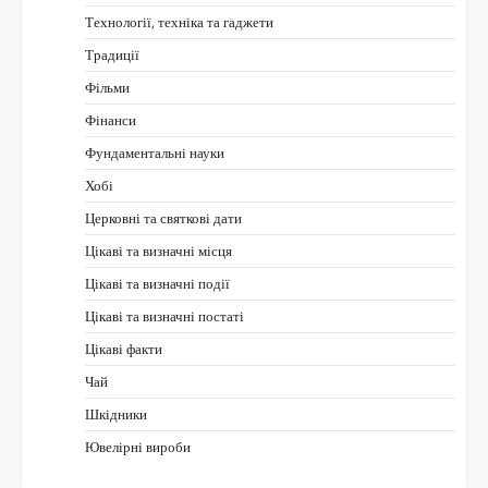
Технології, техніка та гаджети
Традиції
Фільми
Фінанси
Фундаментальні науки
Хобі
Церковні та святкові дати
Цікаві та визначні місця
Цікаві та визначні події
Цікаві та визначні постаті
Цікаві факти
Чай
Шкідники
Ювелірні вироби