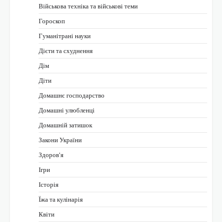
Військова техніка та військові теми
Гороскоп
Гуманітрані науки
Дієти та схуднення
Дім
Діти
Домашнє господарство
Домашні улюбленці
Домашній затишок
Закони України
Здоров'я
Ігри
Історія
Їжа та кулінарія
Квіти