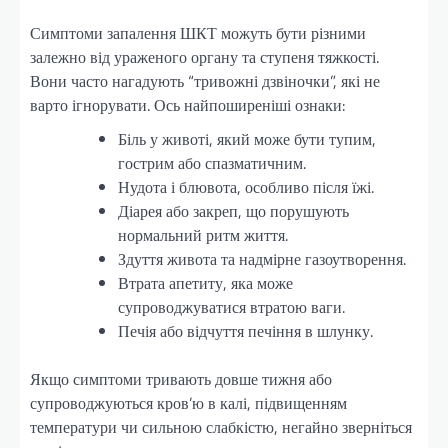
Симптоми запалення ШКТ можуть бути різними
залежно від ураженого органу та ступеня тяжкості.
Вони часто нагадують “тривожні дзвіночки”, які не
варто ігнорувати. Ось найпоширеніші ознаки:
Біль у животі, який може бути тупим,
гострим або спазматичним.
Нудота і блювота, особливо після їжі.
Діарея або закреп, що порушують
нормальний ритм життя.
Здуття живота та надмірне газоутворення.
Втрата апетиту, яка може
супроводжуватися втратою ваги.
Печія або відчуття печіння в шлунку.
Якщо симптоми тривають довше тижня або
супроводжуються кров’ю в калі, підвищенням
температури чи сильною слабкістю, негайно зверніться