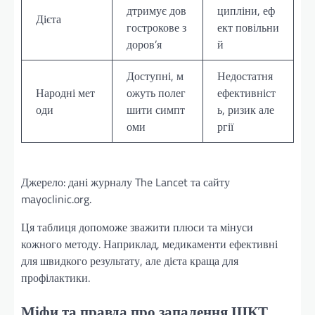
дтримує дов
ципліни, еф
Дієта
гострокове з
ект повільни
доров’я
й
Доступні, м
Недостатня
Народні мет
ожуть полег
ефективніст
оди
шити симпт
ь, ризик але
оми
ргії
Джерело: дані журналу The Lancet та сайту
mayoclinic.org.
Ця таблиця допоможе зважити плюси та мінуси
кожного методу. Наприклад, медикаменти ефективні
для швидкого результату, але дієта краща для
профілактики.
Міфи та правда про запалення ШКТ