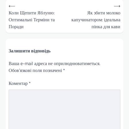
Навігація
⟵
⟶
записів
Коли Щепити Яблуню:
Як збити молоко
Оптимальні Терміни та
капучинатором: ідеальна
Поради
пінка для кави
Залишити відповідь
Ваша e-mail адреса не оприлюднюватиметься.
Обов’язкові поля позначені
*
Коментар
*