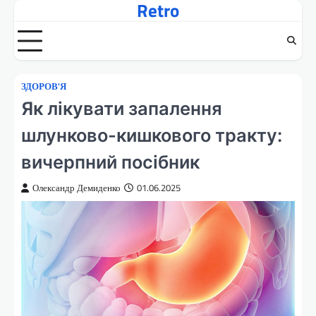
Retro
Перейти
до
вмісту
ЗДОРОВ'Я
Як лікувати запалення
шлунково-кишкового тракту:
вичерпний посібник
Олександр Демиденко
01.06.2025