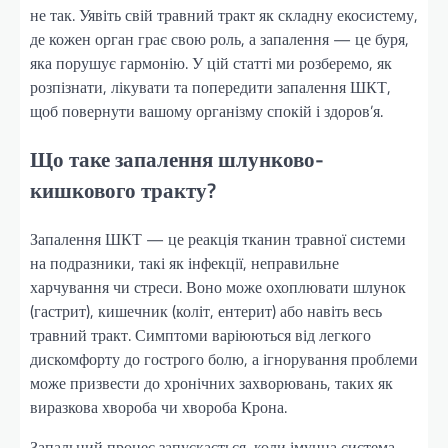
не так. Уявіть свій травний тракт як складну екосистему,
де кожен орган грає свою роль, а запалення — це буря,
яка порушує гармонію. У цій статті ми розберемо, як
розпізнати, лікувати та попередити запалення ШКТ,
щоб повернути вашому організму спокій і здоров’я.
Що таке запалення шлунково-
кишкового тракту?
Запалення ШКТ — це реакція тканин травної системи
на подразники, такі як інфекції, неправильне
харчування чи стреси. Воно може охоплювати шлунок
(гастрит), кишечник (коліт, ентерит) або навіть весь
травний тракт. Симптоми варіюються від легкого
дискомфорту до гострого болю, а ігнорування проблеми
може призвести до хронічних захворювань, таких як
виразкова хвороба чи хвороба Крона.
Запальний процес запускається, коли імунна система