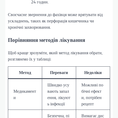
24 годин.
Своєчасне звернення до фахівця може врятувати від
ускладнень, таких як перфорація кишечника чи
хронічні захворювання.
Порівняння методів лікування
Щоб краще зрозуміти, який метод лікування обрати,
розглянемо їх у таблиці:
Метод
Переваги
Недоліки
Швидко усу
Можливі по
Медикамент
вають запал
бічні ефект
и
ення, лікуют
и, потрібен
ь інфекції
рецепт
Безпечна, пі
Вимагає дис