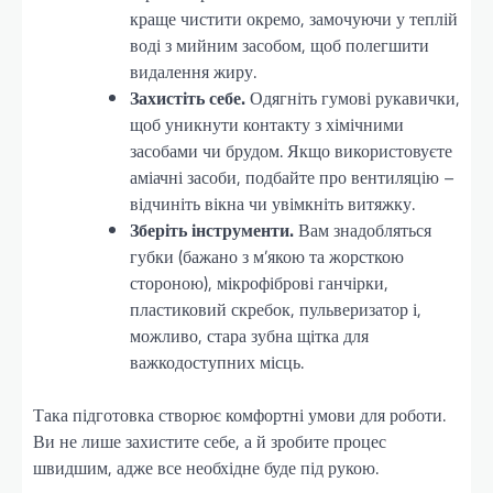
краще чистити окремо, замочуючи у теплій
воді з мийним засобом, щоб полегшити
видалення жиру.
Захистіть себе.
Одягніть гумові рукавички,
щоб уникнути контакту з хімічними
засобами чи брудом. Якщо використовуєте
аміачні засоби, подбайте про вентиляцію –
відчиніть вікна чи увімкніть витяжку.
Зберіть інструменти.
Вам знадобляться
губки (бажано з м’якою та жорсткою
стороною), мікрофіброві ганчірки,
пластиковий скребок, пульверизатор і,
можливо, стара зубна щітка для
важкодоступних місць.
Така підготовка створює комфортні умови для роботи.
Ви не лише захистите себе, а й зробите процес
швидшим, адже все необхідне буде під рукою.