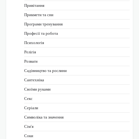
Привітання
Прикмети та сни
Програми тренування
Професії та робота
Психологія
Релігія
Розваги
Садівництво та рослини
Сантехніка
Своїми руками
Секс
Серіали
Символіка та значення
Сім’я
Соки