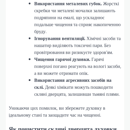
Використання металевих губок.
Жорсткі
скребки чи металеві мочалки залишають
подряпини на емалі, що ускладнює
подальше чищення та сприяє накопиченню
бруду.
Ігнорування вентиляції.
Хімічні засоби та
нашатир виділяють токсичні пари. Без
провітрювання ви ризикуєте здоров’ям.
Чищення гарячої духовки.
Гарячі
поверхні погано реагують на вологі засоби,
а ви можете отримати опік.
Використання агресивних засобів на
склі.
Деякі хімікати можуть пошкодити
скляні дверцята, залишивши тьмяні плями.
Уникаючи цих помилок, ви збережете духовку в
ідеальному стані та заощадите час на чищенні.
Як почистити скляні дверцята духовки