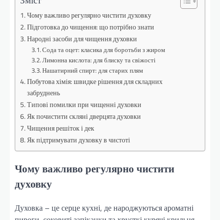
Чому важливо регулярно чистити духовку
Підготовка до чищення: що потрібно знати
Народні засоби для чищення духовки
Сода та оцет: класика для боротьби з жиром
Лимонна кислота: для блиску та свіжості
Нашатирний спирт: для старих плям
Побутова хімія: швидке рішення для складних
забруднень
Типові помилки при чищенні духовки
Як почистити скляні дверцята духовки
Чищення решіток і дек
Як підтримувати духовку в чистоті
Чому важливо регулярно чистити
духовку
Духовка – це серце кухні, де народжуються ароматні
пироги, соковиті запіканки та хрусткі курячі крильця.