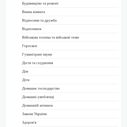
Будівництво та ремонт
Ванна кімната
Відносини та дружба
Відпочинок
Військова техніка та військові теми
Гороскоп
Гуманітрані науки
Дієти та схуднення
Дім
Діти
Домашнє господарство
Домашні улюбленці
Домашній затишок
Закони України
Здоров'я