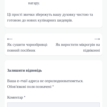
нагару.
Ці прості звички збережуть вашу духовку чистою та
готовою до нових кулінарних шедеврів.
Навігація
⟵
⟶
записів
Як сушити чорнобривці:
Як виростити мікрогрін на
повний посібник
підвіконні
Залишити відповідь
Ваша e-mail адреса не оприлюднюватиметься.
Обов’язкові поля позначені
*
Коментар
*