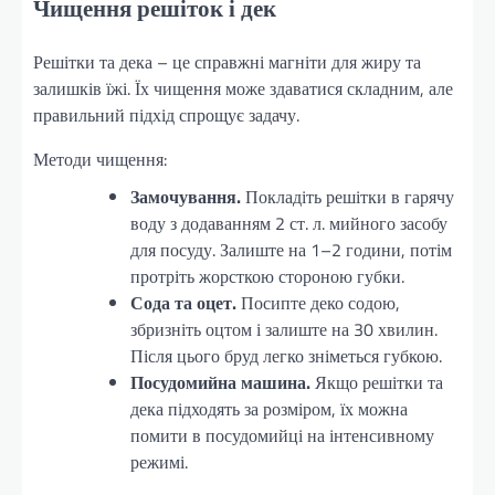
Чищення решіток і дек
Решітки та дека – це справжні магніти для жиру та
залишків їжі. Їх чищення може здаватися складним, але
правильний підхід спрощує задачу.
Методи чищення:
Замочування.
Покладіть решітки в гарячу
воду з додаванням 2 ст. л. мийного засобу
для посуду. Залиште на 1–2 години, потім
протріть жорсткою стороною губки.
Сода та оцет.
Посипте деко содою,
збризніть оцтом і залиште на 30 хвилин.
Після цього бруд легко зніметься губкою.
Посудомийна машина.
Якщо решітки та
дека підходять за розміром, їх можна
помити в посудомийці на інтенсивному
режимі.