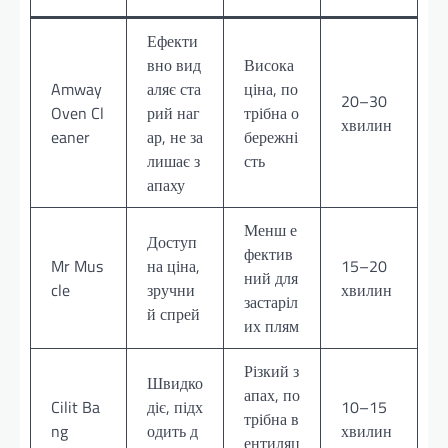
Ефекти
вно вид
Висока
Amway
аляє ста
ціна, по
20–30
Oven Cl
рий наг
трібна о
хвилин
eaner
ар, не за
бережні
лишає з
сть
апаху
Менш е
Доступ
фектив
Mr Mus
на ціна,
15–20
ний для
cle
зручни
хвилин
застаріл
й спрей
их плям
Різкий з
Швидко
апах, по
Cilit Ba
діє, підх
10–15
трібна в
ng
одить д
хвилин
ентиляц