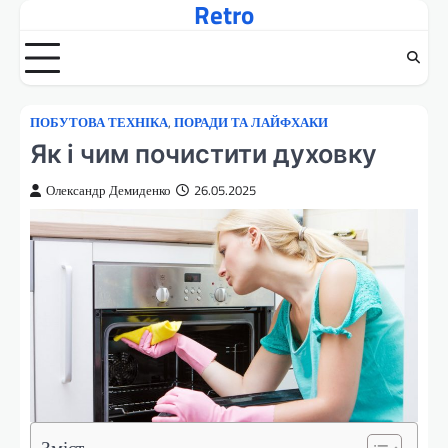
Retro
Перейти
до
вмісту
ПОБУТОВА ТЕХНІКА
,
ПОРАДИ ТА ЛАЙФХАКИ
Як і чим почистити духовку
Олександр Демиденко
26.05.2025
Зміст