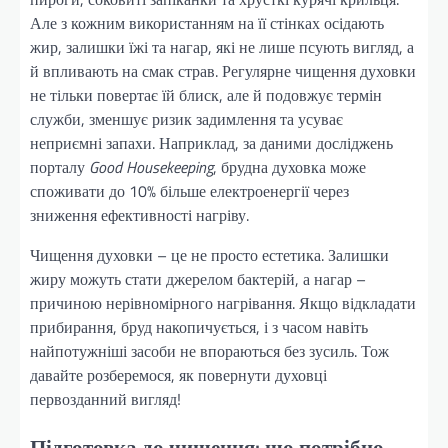
Але з кожним використанням на її стінках осідають
жир, залишки їжі та нагар, які не лише псують вигляд, а
й впливають на смак страв. Регулярне чищення духовки
не тільки повертає їй блиск, але й подовжує термін
служби, зменшує ризик задимлення та усуває
неприємні запахи. Наприклад, за даними досліджень
порталу
Good Housekeeping
, брудна духовка може
споживати до 10% більше електроенергії через
зниження ефективності нагріву.
Чищення духовки – це не просто естетика. Залишки
жиру можуть стати джерелом бактерій, а нагар –
причиною нерівномірного нагрівання. Якщо відкладати
прибирання, бруд накопичується, і з часом навіть
найпотужніші засоби не впораються без зусиль. Тож
давайте розберемося, як повернути духовці
первозданний вигляд!
Підготовка до чищення: що потрібно